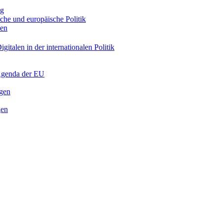
ng
sche und europäische Politik
nen
gitalen in der internationalen Politik
 Agenda der EU
ngen
gen