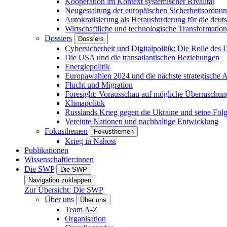
Kooperation im Kontext systemischer Rivalität
Neugestaltung der europäischen Sicherheitsordnu
Autokratisierung als Herausforderung für die deut
Wirtschaftliche und technologische Transformatio
Dossiers
Dossiers
Cybersicherheit und Digitalpolitik: Die Rolle des Di
Die USA und die transatlantischen Beziehungen
Energiepolitik
Europawahlen 2024 und die nächste strategische
Flucht und Migration
Foresight: Vorausschau auf mögliche Überraschu
Klimapolitik
Russlands Krieg gegen die Ukraine und seine Fol
Vereinte Nationen und nachhaltige Entwicklung
Fokusthemen
Fokusthemen
Krieg in Nahost
Publikationen
Wissenschaftler:innen
Die SWP
Die SWP
Navigation zuklappen
Zur Übersicht: Die SWP
Über uns
Über uns
Team A-Z
Organisation