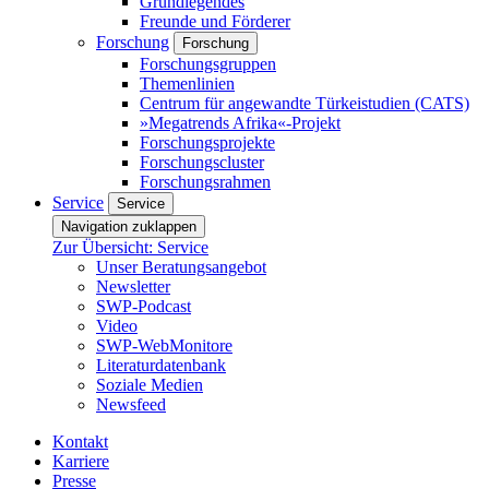
Grundlegendes
Freunde und Förderer
Forschung
Forschung
Forschungsgruppen
Themenlinien
Centrum für angewandte Türkeistudien (CATS)
»Megatrends Afrika«-Projekt
Forschungsprojekte
Forschungscluster
Forschungsrahmen
Service
Service
Navigation zuklappen
Zur Übersicht: Service
Unser Beratungsangebot
Newsletter
SWP-Podcast
Video
SWP-WebMonitore
Literaturdatenbank
Soziale Medien
Newsfeed
Kontakt
Karriere
Presse