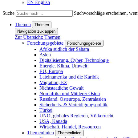
EN
English
Suche
Suchvorschläge erscheinen, wenn
Themen
Themen
Navigation zuklappen
Zur Übersicht: Themen
Forschungsgebiete
Forschungsgebiete
Afrika südlich der Sahara
Asien
Digitalisierung, Cyber, Technologie
Energie, Klima, Umwelt
EU, Europa
Lateinamerika und die Karibik
Migration, EZ
Nichtstaatliche Gewalt
Nordafrika und Mittlerer Osten
Russland, Osteuropa, Zentralasien
Sicherheits- & Verteidigungspolitik
Türkei
UNO, globales Regieren, Völkerrecht
USA, Kanada
Wirtschaft, Handel, Ressourcen
Themenlinien
Themenlinien