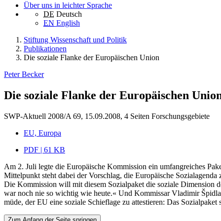
Über uns in leichter Sprache
DE
Deutsch
EN
English
Stiftung Wissenschaft und Politik
Publikationen
Die soziale Flanke der Europäischen Union
Peter Becker
Die soziale Flanke der Europäischen Unio
SWP-Aktuell 2008/A 69, 15.09.2008, 4 Seiten
Forschungsgebiete
EU, Europa
PDF | 61 KB
Am 2. Juli legte die Europäische Kommission ein umfangreiches Pake
Mittelpunkt steht dabei der Vorschlag, die Europäische Sozialagenda z
Die Kommission will mit diesem Sozialpaket die soziale Dimension 
war noch nie so wichtig wie heute.« Und Kommissar Vladimir Špidla er
müde, der EU eine soziale Schieflage zu attestieren: Das Sozialpaket
Zum Anfang der Seite springen