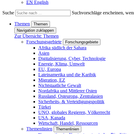
EN
English
Suche
Suchvorschläge erscheinen, wenn
Themen
Themen
Navigation zuklappen
Zur Übersicht: Themen
Forschungsgebiete
Forschungsgebiete
Afrika südlich der Sahara
Asien
Digitalisierung, Cyber, Technologie
Energie, Klima, Umwelt
EU, Europa
Lateinamerika und die Karibik
Migration, EZ
Nichtstaatliche Gewalt
Nordafrika und Mittlerer Osten
Russland, Osteuropa, Zentralasien
Sicherheits- & Verteidigungspolitik
Türkei
UNO, globales Regieren, Völkerrecht
USA, Kanada
Wirtschaft, Handel, Ressourcen
Themenlinien
Themenlinien