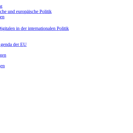
ng
sche und europäische Politik
nen
gitalen in der internationalen Politik
 Agenda der EU
ngen
gen