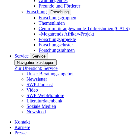
Grundlegendes
Freunde und Förderer
Forschung
Forschung
Forschungsgruppen
Themenlinien
Centrum für angewandte Türkeistudien (CATS)
»Megatrends Afrika«-Projekt
Forschungsprojekte
Forschungscluster
Forschungsrahmen
Service
Service
Navigation zuklappen
Zur Übersicht: Service
Unser Beratungsangebot
Newsletter
SWP-Podcast
Video
SWP-WebMonitore
Literaturdatenbank
Soziale Medien
Newsfeed
Kontakt
Karriere
Presse