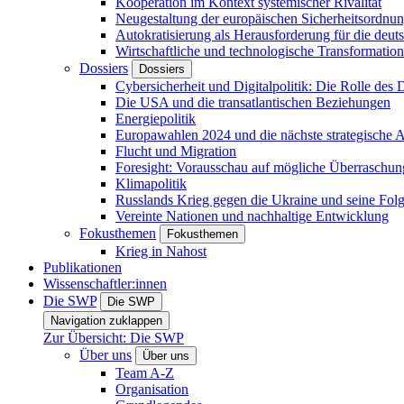
Kooperation im Kontext systemischer Rivalität
Neugestaltung der europäischen Sicherheitsordnu
Autokratisierung als Herausforderung für die deut
Wirtschaftliche und technologische Transformatio
Dossiers
Dossiers
Cybersicherheit und Digitalpolitik: Die Rolle des Di
Die USA und die transatlantischen Beziehungen
Energiepolitik
Europawahlen 2024 und die nächste strategische
Flucht und Migration
Foresight: Vorausschau auf mögliche Überraschu
Klimapolitik
Russlands Krieg gegen die Ukraine und seine Fol
Vereinte Nationen und nachhaltige Entwicklung
Fokusthemen
Fokusthemen
Krieg in Nahost
Publikationen
Wissenschaftler:innen
Die SWP
Die SWP
Navigation zuklappen
Zur Übersicht: Die SWP
Über uns
Über uns
Team A-Z
Organisation