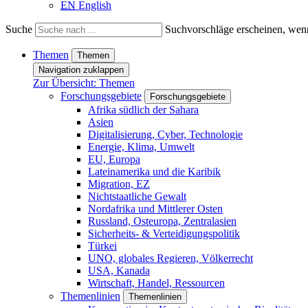
EN
English
Suche
Suchvorschläge erscheinen, wenn
Themen
Themen
Navigation zuklappen
Zur Übersicht: Themen
Forschungsgebiete
Forschungsgebiete
Afrika südlich der Sahara
Asien
Digitalisierung, Cyber, Technologie
Energie, Klima, Umwelt
EU, Europa
Lateinamerika und die Karibik
Migration, EZ
Nichtstaatliche Gewalt
Nordafrika und Mittlerer Osten
Russland, Osteuropa, Zentralasien
Sicherheits- & Verteidigungspolitik
Türkei
UNO, globales Regieren, Völkerrecht
USA, Kanada
Wirtschaft, Handel, Ressourcen
Themenlinien
Themenlinien