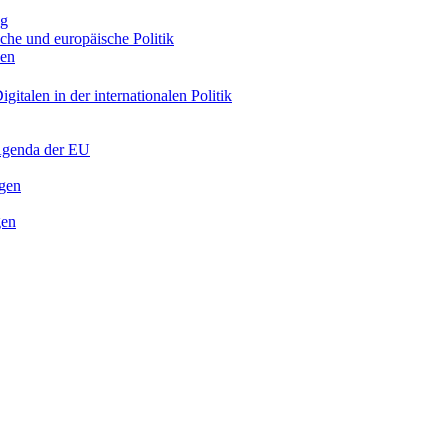
ng
sche und europäische Politik
nen
gitalen in der internationalen Politik
 Agenda der EU
ngen
gen