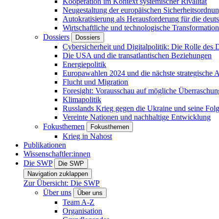
Kooperation im Kontext systemischer Rivalität
Neugestaltung der europäischen Sicherheitsordnu
Autokratisierung als Herausforderung für die deut
Wirtschaftliche und technologische Transformatio
Dossiers
Dossiers
Cybersicherheit und Digitalpolitik: Die Rolle des Di
Die USA und die transatlantischen Beziehungen
Energiepolitik
Europawahlen 2024 und die nächste strategische
Flucht und Migration
Foresight: Vorausschau auf mögliche Überraschu
Klimapolitik
Russlands Krieg gegen die Ukraine und seine Fol
Vereinte Nationen und nachhaltige Entwicklung
Fokusthemen
Fokusthemen
Krieg in Nahost
Publikationen
Wissenschaftler:innen
Die SWP
Die SWP
Navigation zuklappen
Zur Übersicht: Die SWP
Über uns
Über uns
Team A-Z
Organisation