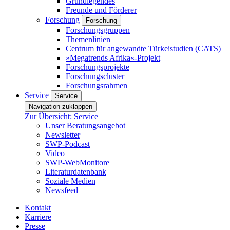
Grundlegendes
Freunde und Förderer
Forschung
Forschung
Forschungsgruppen
Themenlinien
Centrum für angewandte Türkeistudien (CATS)
»Megatrends Afrika«-Projekt
Forschungsprojekte
Forschungscluster
Forschungsrahmen
Service
Service
Navigation zuklappen
Zur Übersicht: Service
Unser Beratungsangebot
Newsletter
SWP-Podcast
Video
SWP-WebMonitore
Literaturdatenbank
Soziale Medien
Newsfeed
Kontakt
Karriere
Presse