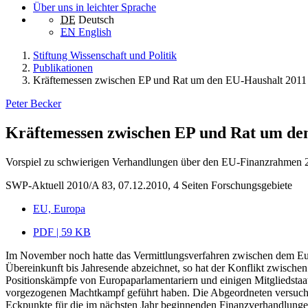
Über uns in leichter Sprache
DE
Deutsch
EN
English
Stiftung Wissenschaft und Politik
Publikationen
Kräftemessen zwischen EP und Rat um den EU-Haushalt 2011
Peter Becker
Kräftemessen zwischen EP und Rat um de
Vorspiel zu schwierigen Verhandlungen über den EU-Finanzrahmen
SWP-Aktuell 2010/A 83, 07.12.2010, 4 Seiten
Forschungsgebiete
EU, Europa
PDF | 59 KB
Im November noch hatte das Vermittlungsverfahren zwischen dem Eu
Übereinkunft bis Jahresende abzeichnet, so hat der Konflikt zwische
Positionskämpfe von Europaparlamentariern und einigen Mitgliedsta
vorgezogenen Machtkampf geführt haben. Die Abgeordneten versuchten
Eckpunkte für die im nächsten Jahr beginnenden Finanzverhandlunge