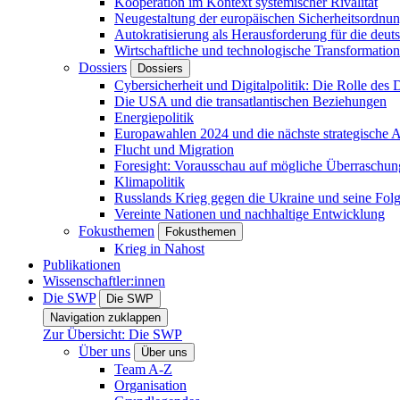
Kooperation im Kontext systemischer Rivalität
Neugestaltung der europäischen Sicherheitsordnu
Autokratisierung als Herausforderung für die deut
Wirtschaftliche und technologische Transformatio
Dossiers
Dossiers
Cybersicherheit und Digitalpolitik: Die Rolle des Di
Die USA und die transatlantischen Beziehungen
Energiepolitik
Europawahlen 2024 und die nächste strategische
Flucht und Migration
Foresight: Vorausschau auf mögliche Überraschu
Klimapolitik
Russlands Krieg gegen die Ukraine und seine Fol
Vereinte Nationen und nachhaltige Entwicklung
Fokusthemen
Fokusthemen
Krieg in Nahost
Publikationen
Wissenschaftler:innen
Die SWP
Die SWP
Navigation zuklappen
Zur Übersicht: Die SWP
Über uns
Über uns
Team A-Z
Organisation