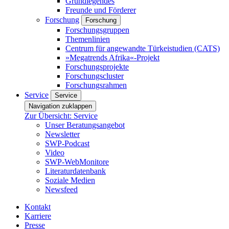
Grundlegendes
Freunde und Förderer
Forschung
Forschung
Forschungsgruppen
Themenlinien
Centrum für angewandte Türkeistudien (CATS)
»Megatrends Afrika«-Projekt
Forschungsprojekte
Forschungscluster
Forschungsrahmen
Service
Service
Navigation zuklappen
Zur Übersicht: Service
Unser Beratungsangebot
Newsletter
SWP-Podcast
Video
SWP-WebMonitore
Literaturdatenbank
Soziale Medien
Newsfeed
Kontakt
Karriere
Presse