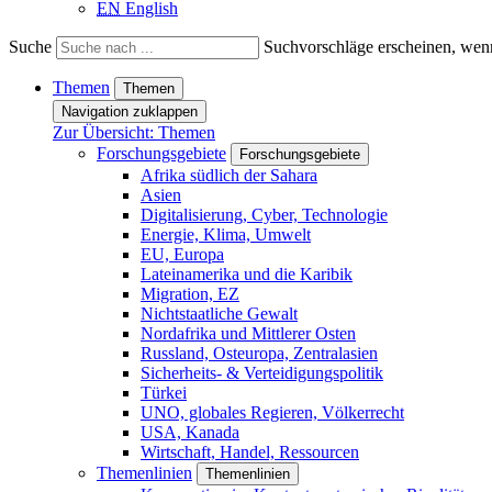
EN
English
Suche
Suchvorschläge erscheinen, wenn
Themen
Themen
Navigation zuklappen
Zur Übersicht: Themen
Forschungsgebiete
Forschungsgebiete
Afrika südlich der Sahara
Asien
Digitalisierung, Cyber, Technologie
Energie, Klima, Umwelt
EU, Europa
Lateinamerika und die Karibik
Migration, EZ
Nichtstaatliche Gewalt
Nordafrika und Mittlerer Osten
Russland, Osteuropa, Zentralasien
Sicherheits- & Verteidigungspolitik
Türkei
UNO, globales Regieren, Völkerrecht
USA, Kanada
Wirtschaft, Handel, Ressourcen
Themenlinien
Themenlinien