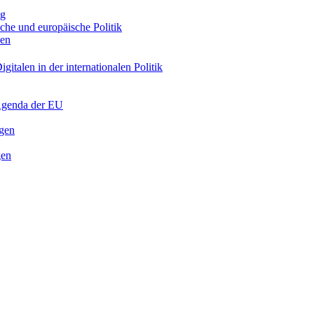
ng
sche und europäische Politik
nen
gitalen in der internationalen Politik
 Agenda der EU
ngen
gen