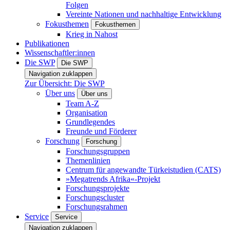
Folgen
Vereinte Nationen und nachhaltige Entwicklung
Fokusthemen
Fokusthemen
Krieg in Nahost
Publikationen
Wissenschaftler:innen
Die SWP
Die SWP
Navigation zuklappen
Zur Übersicht: Die SWP
Über uns
Über uns
Team A-Z
Organisation
Grundlegendes
Freunde und Förderer
Forschung
Forschung
Forschungsgruppen
Themenlinien
Centrum für angewandte Türkeistudien (CATS)
»Megatrends Afrika«-Projekt
Forschungsprojekte
Forschungscluster
Forschungsrahmen
Service
Service
Navigation zuklappen