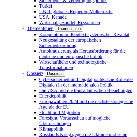
Sicherheits- & Verteidigungspolitik
Türkei
UNO, globales Regieren, Völkerrecht
USA, Kanada
Wirtschaft, Handel, Ressourcen
Themenlinien
Themenlinien
Kooperation im Kontext systemischer Rivalität
Neugestaltung der europäischen
Sicherheitsordnung
Autokratisierung als Herausforderung für die
deutsche und europäische Politik
Wirtschaftliche und technologische
Transformationen
Dossiers
Dossiers
Cybersicherheit und Digitalpolitik: Die Rolle des
Digitalen in der internationalen Politik
Die USA und die transatlantischen Beziehungen
Energiepolitik
Europawahlen 2024 und die nächste strategische
Agenda der EU
Flucht und Migration
Foresight: Vorausschau auf mögliche
Überraschungen
Klimapolitik
Russlands Krieg gegen die Ukraine und seine