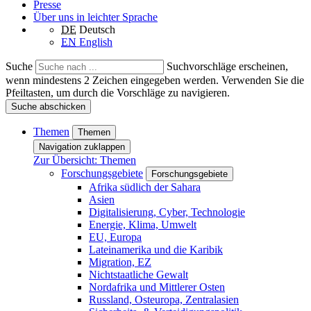
Presse
Über uns in leichter Sprache
DE
Deutsch
EN
English
Suche
Suchvorschläge erscheinen,
wenn mindestens 2 Zeichen eingegeben werden. Verwenden Sie die
Pfeiltasten, um durch die Vorschläge zu navigieren.
Suche abschicken
Themen
Themen
Navigation zuklappen
Zur Übersicht: Themen
Forschungsgebiete
Forschungsgebiete
Afrika südlich der Sahara
Asien
Digitalisierung, Cyber, Technologie
Energie, Klima, Umwelt
EU, Europa
Lateinamerika und die Karibik
Migration, EZ
Nichtstaatliche Gewalt
Nordafrika und Mittlerer Osten
Russland, Osteuropa, Zentralasien