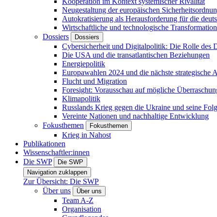
Kooperation im Kontext systemischer Rivalität
Neugestaltung der europäischen Sicherheitsordnu
Autokratisierung als Herausforderung für die deut
Wirtschaftliche und technologische Transformatio
Dossiers
Dossiers
Cybersicherheit und Digitalpolitik: Die Rolle des Di
Die USA und die transatlantischen Beziehungen
Energiepolitik
Europawahlen 2024 und die nächste strategische
Flucht und Migration
Foresight: Vorausschau auf mögliche Überraschu
Klimapolitik
Russlands Krieg gegen die Ukraine und seine Fol
Vereinte Nationen und nachhaltige Entwicklung
Fokusthemen
Fokusthemen
Krieg in Nahost
Publikationen
Wissenschaftler:innen
Die SWP
Die SWP
Navigation zuklappen
Zur Übersicht: Die SWP
Über uns
Über uns
Team A-Z
Organisation