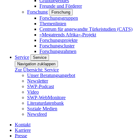
Grundlegendes
Freunde und Förderer
Forschung
Forschung
Forschungsgruppen
Themenlinien
Centrum für angewandte Türkeistudien (CATS)
»Megatrends Afrika«-Projekt
Forschungsprojekte
Forschungscluster
Forschungsrahmen
Service
Service
Navigation zuklappen
Zur Übersicht: Service
Unser Beratungsangebot
Newsletter
SWP-Podcast
Video
SWP-WebMonitore
Literaturdatenbank
Soziale Medien
Newsfeed
Kontakt
Karriere
Presse