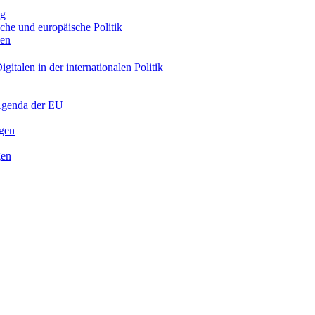
ng
sche und europäische Politik
nen
gitalen in der internationalen Politik
 Agenda der EU
ngen
gen