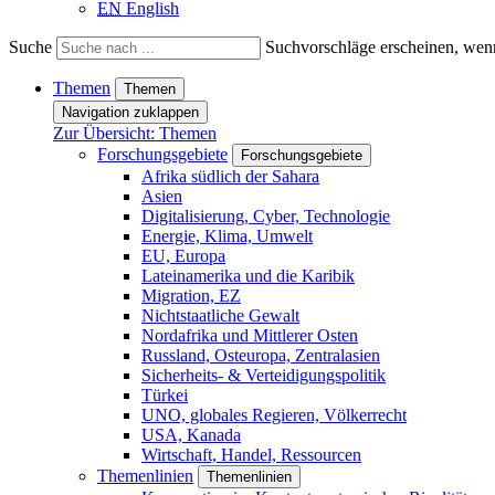
EN
English
Suche
Suchvorschläge erscheinen, wenn
Themen
Themen
Navigation zuklappen
Zur Übersicht: Themen
Forschungsgebiete
Forschungsgebiete
Afrika südlich der Sahara
Asien
Digitalisierung, Cyber, Technologie
Energie, Klima, Umwelt
EU, Europa
Lateinamerika und die Karibik
Migration, EZ
Nichtstaatliche Gewalt
Nordafrika und Mittlerer Osten
Russland, Osteuropa, Zentralasien
Sicherheits- & Verteidigungspolitik
Türkei
UNO, globales Regieren, Völkerrecht
USA, Kanada
Wirtschaft, Handel, Ressourcen
Themenlinien
Themenlinien