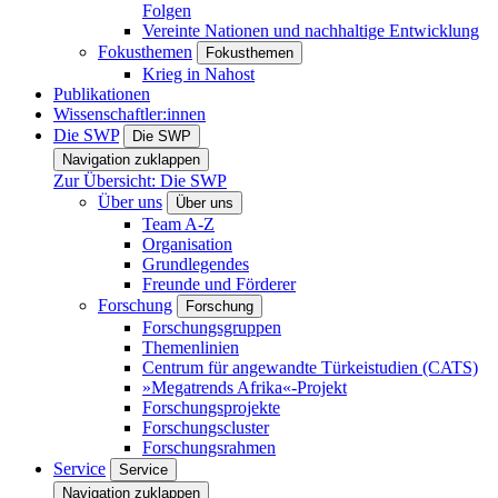
Folgen
Vereinte Nationen und nachhaltige Entwicklung
Fokusthemen
Fokusthemen
Krieg in Nahost
Publikationen
Wissenschaftler:innen
Die SWP
Die SWP
Navigation zuklappen
Zur Übersicht: Die SWP
Über uns
Über uns
Team A-Z
Organisation
Grundlegendes
Freunde und Förderer
Forschung
Forschung
Forschungsgruppen
Themenlinien
Centrum für angewandte Türkeistudien (CATS)
»Megatrends Afrika«-Projekt
Forschungsprojekte
Forschungscluster
Forschungsrahmen
Service
Service
Navigation zuklappen