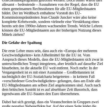
Griechenlandprogramm getroffen werden. Doch bisher waren dies
allesamt – bedeutende – Ausnahmen von der Regel, dass die EU
einen gemeinsamen Rechtsrahmen für alle EU-Mitgliedstaaten
bildet. Der im Weißbuch enthaltene Vorstoß des EU-
Kommissionspräsidenten Jean-Claude Juncker wäre also keine
komplette Kehrtwende, sondern vielmehr eine Verstärkung eines
bereits seit den 1990er-Jahren wachsenden Trends. Welche Lehren
können die EU-Mitgliedstaaten aus der bisherigen Nutzung dieses
Mittels ziehen?
Die Gefahr der Spaltung
Die erste Lehre muss sein, dass auch ein »Europa der mehreren
Geschwindigkeiten« kein Allheilmittel für die EU ist. Vom
Anspruch dieses Modells, dass die EU-Mitgliedstaaten sich zwar in
unterschiedlichen Tempi integrieren, aber letztlich auf dasselbe Ziel
hinarbeiten, ist die aktuelle EU weit entfernt. Noch mehr: In der
Vergangenheit ist es mit einer Ausnahme – Großbritannien ist
nachträglich der EU-Sozialcharta beigetreten – in keinem Fall
»verschiedener Geschwindigkeiten« gelungen, dass am Ende alle
EU-Mitgliedstaaten am selben Ziel angekommen sind. Auch nach
dem britischen Austritt ist es auf absehbare Zeit illusorisch, dass
irgendwann alle EU-Staaten den Euro übernehmen.
Dabei hat sich gezeigt, dass ein Voranschreiten in Gruppen zwei
große negative Nebeneffekte hat. Auf der einen Seite leidet die