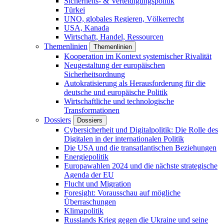
Sicherheits- & Verteidigungspolitik
Türkei
UNO, globales Regieren, Völkerrecht
USA, Kanada
Wirtschaft, Handel, Ressourcen
Themenlinien
Themenlinien
Kooperation im Kontext systemischer Rivalität
Neugestaltung der europäischen
Sicherheitsordnung
Autokratisierung als Herausforderung für die
deutsche und europäische Politik
Wirtschaftliche und technologische
Transformationen
Dossiers
Dossiers
Cybersicherheit und Digitalpolitik: Die Rolle des
Digitalen in der internationalen Politik
Die USA und die transatlantischen Beziehungen
Energiepolitik
Europawahlen 2024 und die nächste strategische
Agenda der EU
Flucht und Migration
Foresight: Vorausschau auf mögliche
Überraschungen
Klimapolitik
Russlands Krieg gegen die Ukraine und seine