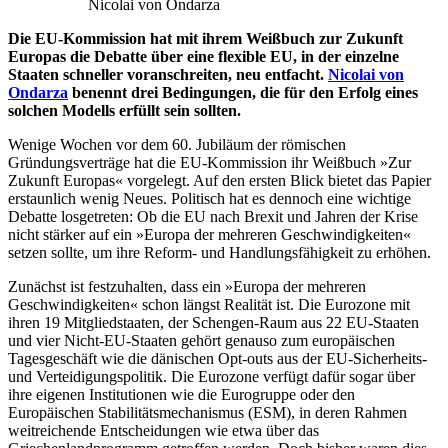
Nicolai von Ondarza
Die EU-Kommission hat mit ihrem Weißbuch zur Zukunft
Europas die Debatte über eine flexible EU, in der einzelne
Staaten schneller voranschreiten, neu entfacht.
Nicolai von
Ondarza
benennt drei Bedingungen, die für den Erfolg eines
solchen Modells erfüllt sein sollten.
Wenige Wochen vor dem 60. Jubiläum der römischen
Gründungsverträge hat die EU-Kommission ihr Weißbuch »Zur
Zukunft Europas« vorgelegt. Auf den ersten Blick bietet das Papier
erstaunlich wenig Neues. Politisch hat es dennoch eine wichtige
Debatte losgetreten: Ob die EU nach Brexit und Jahren der Krise
nicht stärker auf ein »Europa der mehreren Geschwindigkeiten«
setzen sollte, um ihre Reform- und Handlungsfähigkeit zu erhöhen.
Zunächst ist festzuhalten, dass ein »Europa der mehreren
Geschwindigkeiten« schon längst Realität ist. Die Eurozone mit
ihren 19 Mitgliedstaaten, der Schengen-Raum aus 22 EU-Staaten
und vier Nicht-EU-Staaten gehört genauso zum europäischen
Tagesgeschäft wie die dänischen Opt-outs aus der EU-Sicherheits-
und Verteidigungspolitik. Die Eurozone verfügt dafür sogar über
ihre eigenen Institutionen wie die Eurogruppe oder den
Europäischen Stabilitätsmechanismus (ESM), in deren Rahmen
weitreichende Entscheidungen wie etwa über das