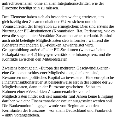
aufrechtzuerhalten, ohne an allen Integrationsschritten wie der
Eurozone beteiligt sein zu müssen.
Drei Elemente haben sich als besonders wichtig erwiesen, um
gleichzeitig den Zusammenhalt der EU zu sichern und ein
Voranschreiten der Integration zu ermöglichen: Dies sind erstens die
Nutzung der EU-Institutionen (Kommission, Rat, Parlament), wie es
etwa die sogenannte »Verstärkte Zusammenarbeit« erlaubt. So sind
auch nicht beteiligte Mitgliedstaaten stets informiert, während die
Kohärenz mit anderen EU-Politiken gewährleistet wird.
Gruppenbildung außerhalb der EU-Strukturen (wie etwa beim
Fiskalpakt von 2012) hingegen verstärkt die Intransparenz und die
Konflikte zwischen den Mitgliedstaaten.
Zweitens benötigt ein »Europa der mehreren Geschwindigkeiten«
eine Gruppe entschlossener Mitgliedstaaten, die bereit sind,
Ressourcen und politisches Kapital zu investieren. Eine europäische
Finanztransaktionssteuer ist beispielsweise erst in der Runde der 28
Mitgliedstaaten, dann in der Eurozone gescheitert. Selbst im
Rahmen einer »Verstärkten Zusammenarbeit« von elf
Mitgliedstaaten findet sich seit nunmehr fünf Jahren keine Einigung
darüber, wie eine Finanztransaktionssteuer ausgestaltet werden soll.
Die Bankenunion hingegen wurde von Beginn an von den
Kernstaaten der Eurozone – vor allem Deutschland und Frankreich
– aktiv vorangetrieben.