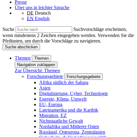
Presse
Über uns in leichter Sprache
DE
Deutsch
EN
English
Suche
Suchvorschläge erscheinen,
wenn mindestens 2 Zeichen eingegeben werden. Verwenden Sie die
Pfeiltasten, um durch die Vorschläge zu navigieren.
Suche abschicken
Themen
Themen
Navigation zuklappen
Zur Übersicht: Themen
Forschungsgebiete
Forschungsgebiete
Afrika südlich der Sahara
Asien
Digitalisierung, Cyber, Technologie
Energie, Klima, Umwelt
EU, Europa
Lateinamerika und die Karibik
Migration, EZ
Nichtstaatliche Gewalt
Nordafrika und Mittlerer Osten
Russland, Osteuropa, Zentralasien