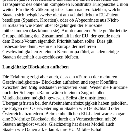
Transparenz des ohnehin komplexen Konstrukts Europäische Union
weiter. Für die Bevölkerung ist es kaum nachvollziehbar, welche
Staaten sich beispielsweise nicht am »einheitlichen« EU-Patent
beteiligen (Spanien, Kroatien), oder ob Abgeordnete aus Nicht-
Eurostaaten wie Polen über Regelungen der Eurozone
mitbestimmen (das können sie). Auf der anderen Seite gefährdet die
Gruppenbildung den Zusammenhalt in der EU, der gerade nach
dem Brexit-Votum eigentlich Priorität haben sollte. Dies gilt
insbesondere dann, wenn ein Europa der mehreren
Geschwindigkeiten zu einem Kerneuropa führt, aus dem einige
Staaten dauerhaft ausgeschlossen bleiben.
Langjährige Blockaden aufheben
Die Erfahrung zeigt aber auch, dass ein »Europa der mehreren
Geschwindigkeiten« Blockaden aufheben und sogar Konflikte
zwischen den Mitgliedstaaten reduzieren kann. Weder die Eurozone
noch der Schengen-Raum wären in einem Zug mit allen
Mitgliedstaaten möglich gewesen. Selbst die umstrittenen
Übergangsfristen bei der Arbeitnehmerfreizügigkeit haben geholfen,
die Folgen der Osterweiterung in Staaten wie Deutschland oder
Österreich abzufedern. Beim einheitlichen EU-Patent war es sogar
eine 30-jährige Blockade, die durch ein Voranschreiten mit 26
Staaten aufgelöst wurde. Gleichzeitig hat dieses Modell auch
Staaten wie Dänemark erlaubt, ihre EU-Mitgliedschaft