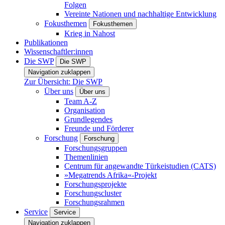
Folgen
Vereinte Nationen und nachhaltige Entwicklung
Fokusthemen
Fokusthemen
Krieg in Nahost
Publikationen
Wissenschaftler:innen
Die SWP
Die SWP
Navigation zuklappen
Zur Übersicht: Die SWP
Über uns
Über uns
Team A-Z
Organisation
Grundlegendes
Freunde und Förderer
Forschung
Forschung
Forschungsgruppen
Themenlinien
Centrum für angewandte Türkeistudien (CATS)
»Megatrends Afrika«-Projekt
Forschungsprojekte
Forschungscluster
Forschungsrahmen
Service
Service
Navigation zuklappen