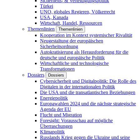
Sicherheits- & Verteidigungspolitik
Türkei
UNO, globales Regieren, Völkerrecht
USA, Kanada
Wirtschaft, Handel, Ressourcen
Themenlinien
Themenlinien
Kooperation im Kontext systemischer Rivalität
Neugestaltung der europäischen
Sicherheitsordnung
Autokratisierung als Herausforderung für die
deutsche und europäische Politik
Wirtschaftliche und technologische
Transformationen
Dossiers
Dossiers
Cybersicherheit und Digitalpolitik: Die Rolle des
Digitalen in der internationalen Politik
Die USA und die transatlantischen Beziehungen
Energiepolitik
Europawahlen 2024 und die nächste strategische
Agenda der EU
Flucht und Migration
Foresight: Vorausschau auf mögliche
Überraschungen
Klimapolitik
Russlands Krieg gegen die Ukraine und seine