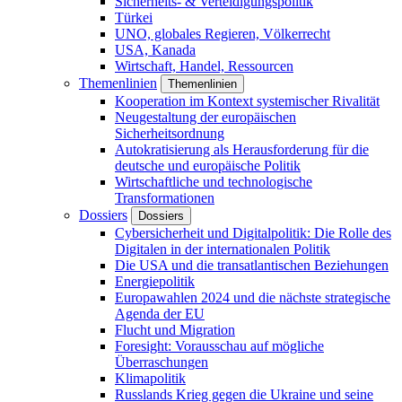
Sicherheits- & Verteidigungspolitik
Türkei
UNO, globales Regieren, Völkerrecht
USA, Kanada
Wirtschaft, Handel, Ressourcen
Themenlinien
Themenlinien
Kooperation im Kontext systemischer Rivalität
Neugestaltung der europäischen
Sicherheitsordnung
Autokratisierung als Herausforderung für die
deutsche und europäische Politik
Wirtschaftliche und technologische
Transformationen
Dossiers
Dossiers
Cybersicherheit und Digitalpolitik: Die Rolle des
Digitalen in der internationalen Politik
Die USA und die transatlantischen Beziehungen
Energiepolitik
Europawahlen 2024 und die nächste strategische
Agenda der EU
Flucht und Migration
Foresight: Vorausschau auf mögliche
Überraschungen
Klimapolitik
Russlands Krieg gegen die Ukraine und seine