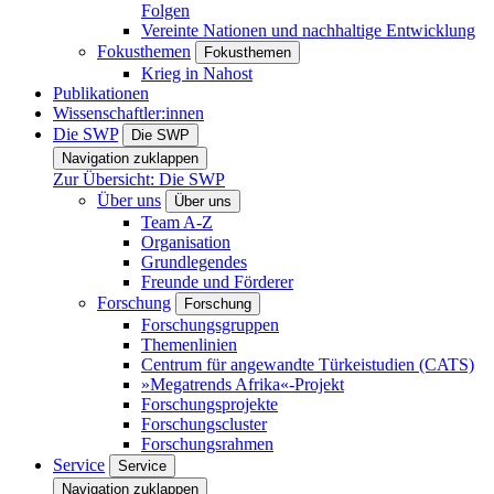
Folgen
Vereinte Nationen und nachhaltige Entwicklung
Fokusthemen
Fokusthemen
Krieg in Nahost
Publikationen
Wissenschaftler:innen
Die SWP
Die SWP
Navigation zuklappen
Zur Übersicht: Die SWP
Über uns
Über uns
Team A-Z
Organisation
Grundlegendes
Freunde und Förderer
Forschung
Forschung
Forschungsgruppen
Themenlinien
Centrum für angewandte Türkeistudien (CATS)
»Megatrends Afrika«-Projekt
Forschungsprojekte
Forschungscluster
Forschungsrahmen
Service
Service
Navigation zuklappen