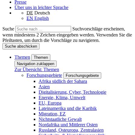
Presse
Über uns in leichter Sprache
DE
Deutsch
EN
English
Suche
Suchvorschläge erscheinen,
wenn mindestens 2 Zeichen eingegeben werden. Verwenden Sie die
Pfeiltasten, um durch die Vorschläge zu navigieren.
Suche abschicken
Themen
Themen
Navigation zuklappen
Zur Übersicht: Themen
Forschungsgebiete
Forschungsgebiete
Afrika südlich der Sahara
Asien
Digitalisierung, Cyber, Technologie
Energie, Klima, Umwelt
EU, Europa
Lateinamerika und die Karibik
Migration, EZ
Nichtstaatliche Gewalt
Nordafrika und Mittlerer Osten
Russland, Osteuropa, Zentralasien