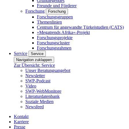
Grundlegendes
Freunde und Förderer
Forschung
Forschung
Forschungsgruppen
Themenlinien
Centrum für angewandte Türkeistudien (CATS)
»Megatrends Afrika«-Projekt
Forschungsprojekte
Forschungscluster
Forschungsrahmen
Service
Service
Navigation zuklappen
Zur Übersicht: Service
Unser Beratungsangebot
Newsletter
SWP-Podcast
Video
SWP-WebMonitore
Literaturdatenbank
Soziale Medien
Newsfeed
Kontakt
Karriere
Presse