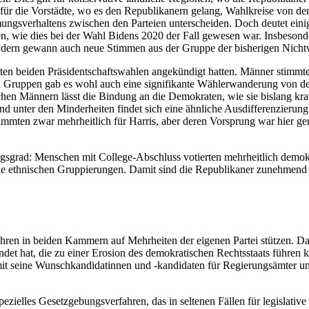
für die Vor­städte, wo es den Republikanern gelang, Wahlkreise von d
gsverhaltens zwischen den Parteien unterscheiden. Doch deutet einiges
 wie dies bei der Wahl Bidens 2020 der Fall gewesen war. Insbesonder
sondern ge­wann auch neue Stimmen aus der Gruppe der bisherigen Nicht
 letzten beiden Präsidentschaftswahlen angekündigt hat­ten. Männer stim
n Gruppen gab es wohl auch eine signifikante Wählerwanderung von 
hen Män­nern lässt die Bindung an die Demokraten, wie sie bislang kraft
nd unter den Minderheiten findet sich eine ähnliche Ausdifferenzierun
immten zwar mehrheitlich für Harris, aber deren Vor­sprung war hier ge
ungsgrad: Menschen mit College-Abschluss votierten mehrheitlich demok
le ethnischen Gruppierungen. Damit sind die Republikaner zunehmend d
ahren in beiden Kammern auf Mehrheiten der eigenen Par­tei stützen. D
et hat, die zu einer Erosion des demokratischen Rechtsstaats führen 
 seine Wunschkandidatinnen und -kandidaten für Regierungs­ämter und 
spezielles Gesetz­gebungsverfahren, das in seltenen Fällen für legislativ