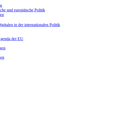
ng
sche und europäische Politik
nen
gitalen in der internationalen Politik
 Agenda der EU
ngen
gen