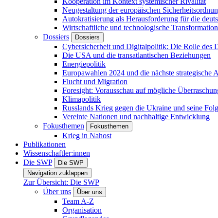
Kooperation im Kontext systemischer Rivalität
Neugestaltung der europäischen Sicherheitsordnu
Autokratisierung als Herausforderung für die deut
Wirtschaftliche und technologische Transformatio
Dossiers
Dossiers
Cybersicherheit und Digitalpolitik: Die Rolle des Di
Die USA und die transatlantischen Beziehungen
Energiepolitik
Europawahlen 2024 und die nächste strategische
Flucht und Migration
Foresight: Vorausschau auf mögliche Überraschu
Klimapolitik
Russlands Krieg gegen die Ukraine und seine Fol
Vereinte Nationen und nachhaltige Entwicklung
Fokusthemen
Fokusthemen
Krieg in Nahost
Publikationen
Wissenschaftler:innen
Die SWP
Die SWP
Navigation zuklappen
Zur Übersicht: Die SWP
Über uns
Über uns
Team A-Z
Organisation