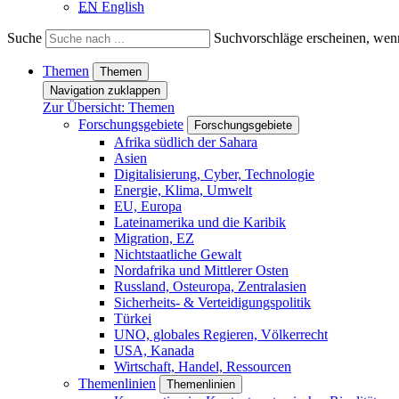
EN
English
Suche
Suchvorschläge erscheinen, wenn
Themen
Themen
Navigation zuklappen
Zur Übersicht: Themen
Forschungsgebiete
Forschungsgebiete
Afrika südlich der Sahara
Asien
Digitalisierung, Cyber, Technologie
Energie, Klima, Umwelt
EU, Europa
Lateinamerika und die Karibik
Migration, EZ
Nichtstaatliche Gewalt
Nordafrika und Mittlerer Osten
Russland, Osteuropa, Zentralasien
Sicherheits- & Verteidigungspolitik
Türkei
UNO, globales Regieren, Völkerrecht
USA, Kanada
Wirtschaft, Handel, Ressourcen
Themenlinien
Themenlinien