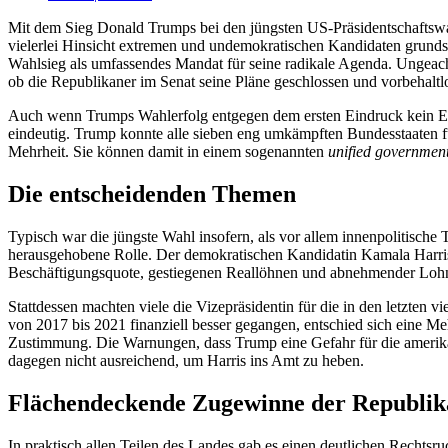
Mit dem Sieg Donald Trumps bei den jüngsten US-Präsidentschaftswahl
vielerlei Hinsicht extremen und undemo­kratischen Kandidaten grundsä
Wahlsieg als umfassendes Mandat für seine radikale Agenda. Ungeachte
ob die Republikaner im Senat seine Pläne ge­schlossen und vorbehaltlo
Auch wenn Trumps Wahlerfolg entgegen dem ersten Eindruck kein Erdr
eindeutig. Trump konnte alle sieben eng umkämpften Bundesstaaten fü
Mehrheit. Sie können damit in einem sogenannten
unified governmen
Die entscheidenden Themen
Typisch war die jüngste Wahl insofern, als vor allem innenpolitische 
herausgehobene Rolle. Der demokratischen Kandidatin Kamala Harris g
Beschäftigungsquote, gestiegenen Reallöhnen und abnehmender Lohnu
Stattdessen machten viele die Vizepräsidentin für die in den letzten v
von 2017 bis 2021 finanziell bes­ser gegangen, entschied sich eine Meh
Zustimmung. Die Warnungen, dass Trump eine Gefahr für die ameri­kan
dagegen nicht ausreichend, um Harris ins Amt zu heben.
Flächendeckende Zugewinne der Republik
In praktisch allen Teilen des Landes gab es einen deutlichen Rechtsru