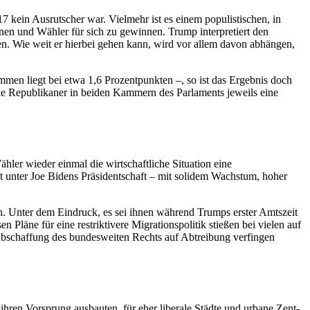
 kein Ausrutscher war. Vielmehr ist es einem populistischen, in
nnen und Wähler für sich zu gewinnen. Trump interpretiert den
ten. Wie weit er hierbei gehen kann, wird vor allem davon abhängen,
en liegt bei etwa 1,6 Prozentpunkten –, so ist das Ergebnis doch
die Republikaner in beiden Kammern des Parlaments jeweils eine
ler wieder einmal die wirt­schaftliche Situation eine
t unter Joe Bidens Präsidentschaft – mit solidem Wachstum, hoher
ich. Unter dem Ein­druck, es sei ihnen während Trumps erster Amtszeit
 Pläne für eine restriktivere Migrationspolitik stießen bei vielen auf
 Abschaffung des bundesweiten Rechts auf Abtreibung ver­fingen
 ihren Vorsprung ausbauten, für eher liberale Städte und urbane Zent­