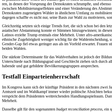
ren, in denen der Vorsprung der Demokraten schrumpfte, und ebenso 
zwischen Mobilisierungseffekten und einer Veränderung des Abstimmun
Demokraten zugeneigten Wähler in ähnlichem Umfang zu mobilisieren,
dagegen schaffte es nicht nur, seine Basis zur Wahl zu motivieren, 
Gleichzeitig setzten sich einige Trends fort, die sich schon bei den
asiatischer Abstammung konnte er Stimmen hinzugewinnen; in diese
Latinos erzielte Trump erstmals eine Mehrheit. Unter afro-amerikanisc
ethnische Zugehörigkeit weniger wich­tig für die Wahlentscheidung, u
Gender-Gap fiel etwas geringer aus als im Vorfeld erwartet. Frauen st
beiden Wahlen.
Die stärkste Determinante für das Wahlverhalten ist jedoch der Bil­d
Unterschiede nach Bildungsgrad und Ge­schlecht ziehen sich durch al
habende und gut gebildete Bevöl­kerungs­gruppen ansprechen.
Testfall Einparteienherrschaft
Im Kongress kann sich der künftige Präsi­dent in den nächsten zwei J
Amtszeit und im Wahlkampf immer wieder politische Absichten bekund
verspricht dem Präsidenten weitreichenden Handlungsspielraum. Damit
Mehrheit.
Dasselbe gilt für den sogenannten
budget reconciliation process
, ein 