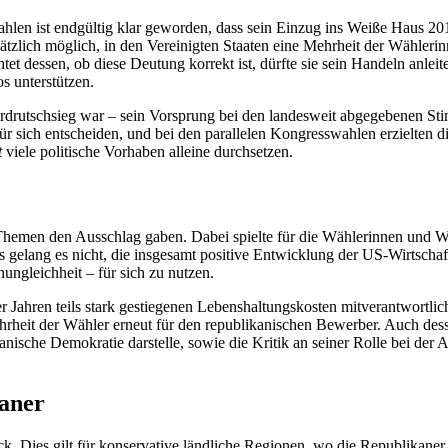
en ist end­gültig klar geworden, dass sein Einzug ins Weiße Haus 2017
tzlich möglich, in den Vereinigten Staaten eine Mehr­heit der Wähleri
t dessen, ob diese Deutung korrekt ist, dürfte sie sein Handeln anlei
s unterstützen.
utschsieg war – sein Vorsprung bei den landesweit abgegebenen Stimm
r sich entscheiden, und bei den parallelen Kon­gresswahlen erzielten 
t
viele politi­sche Vorhaben alleine durchsetzen.
Themen den Aus­schlag gaben. Dabei spielte für die Wähle­rinnen und Wäh
elang es nicht, die insgesamt positive Entwicklung der US-Wirt­schaf
ngleichheit – für sich zu nutzen.
ier Jahren teils stark gestiegenen Lebenshaltungs­kosten mitverantwortl
r­heit der Wähler erneut für den republikanischen Bewerber. Auch dessen
i­sche Demokratie darstelle, sowie die Kritik an seiner Rolle bei der
aner
ck. Dies gilt für konservative ländliche Regionen, wo die Republikaner