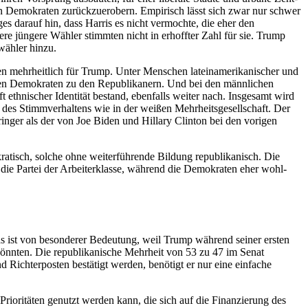
en Demokraten zurückzuerobern. Empirisch lässt sich zwar nur schwer
 darauf hin, dass Harris es nicht vermochte, die eher den
e jüngere Wähler stimmten nicht in erhoffter Zahl für sie. Trump
wähler hinzu.
mten mehrheitlich für Trump. Unter Menschen lateinamerikanischer und
den Demokraten zu den Republikanern. Und bei den männlichen
 ethnischer Identität bestand, ebenfalls weiter nach. Insgesamt wird
g des Stimmverhaltens wie in der weißen Mehrheitsgesellschaft. Der
ringer als der von Joe Biden und Hillary Clinton bei den vorigen
ratisch, sol­che ohne weiterführende Bildung republikanisch. Die
ie Partei der Arbeiter­klasse, während die Demokraten eher wohl­
as ist von besonderer Bedeu­tung, weil Trump während seiner ersten
könnten. Die republikanische Mehrheit von 53 zu 47 im Senat
Richterposten bestätigt werden, benötigt er nur eine einfache
e Prioritäten genutzt werden kann, die sich auf die Finanzierung des