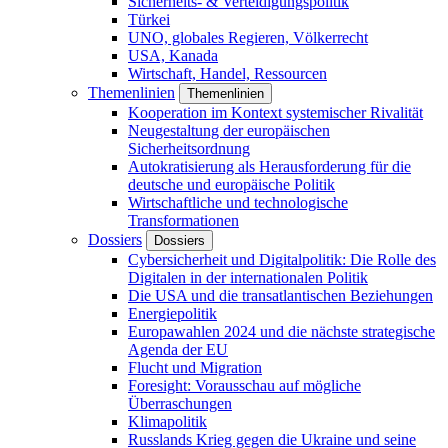
Sicherheits- & Verteidigungspolitik
Türkei
UNO, globales Regieren, Völkerrecht
USA, Kanada
Wirtschaft, Handel, Ressourcen
Themenlinien
Themenlinien
Kooperation im Kontext systemischer Rivalität
Neugestaltung der europäischen
Sicherheitsordnung
Autokratisierung als Herausforderung für die
deutsche und europäische Politik
Wirtschaftliche und technologische
Transformationen
Dossiers
Dossiers
Cybersicherheit und Digitalpolitik: Die Rolle des
Digitalen in der internationalen Politik
Die USA und die transatlantischen Beziehungen
Energiepolitik
Europawahlen 2024 und die nächste strategische
Agenda der EU
Flucht und Migration
Foresight: Vorausschau auf mögliche
Überraschungen
Klimapolitik
Russlands Krieg gegen die Ukraine und seine