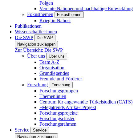
Folgen
Vereinte Nationen und nachhaltige Entwicklung
Fokusthemen
Fokusthemen
Krieg in Nahost
Publikationen
Wissenschaftler:innen
Die SWP
Die SWP
Navigation zuklappen
Zur Übersicht: Die SWP
Über uns
Über uns
Team A-Z
Organisation
Grundlegendes
Freunde und Förderer
Forschung
Forschung
Forschungsgruppen
Themenlinien
Centrum für angewandte Türkeistudien (CATS)
»Megatrends Afrika«-Projekt
Forschungsprojekte
Forschungscluster
Forschungsrahmen
Service
Service
Navigation zuklappen