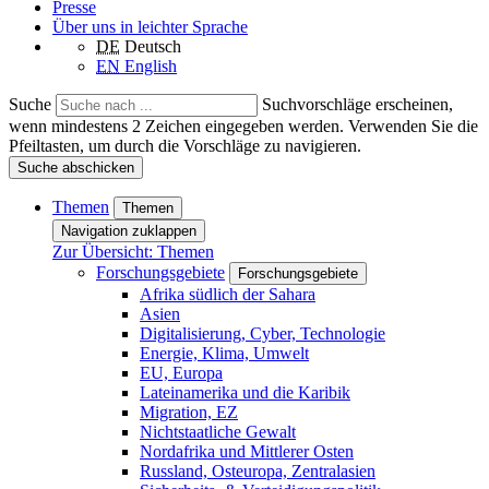
Presse
Über uns in leichter Sprache
DE
Deutsch
EN
English
Suche
Suchvorschläge erscheinen,
wenn mindestens 2 Zeichen eingegeben werden. Verwenden Sie die
Pfeiltasten, um durch die Vorschläge zu navigieren.
Suche abschicken
Themen
Themen
Navigation zuklappen
Zur Übersicht: Themen
Forschungsgebiete
Forschungsgebiete
Afrika südlich der Sahara
Asien
Digitalisierung, Cyber, Technologie
Energie, Klima, Umwelt
EU, Europa
Lateinamerika und die Karibik
Migration, EZ
Nichtstaatliche Gewalt
Nordafrika und Mittlerer Osten
Russland, Osteuropa, Zentralasien