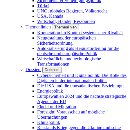
Sicherheits- & Verteidigungspolitik
Türkei
UNO, globales Regieren, Völkerrecht
USA, Kanada
Wirtschaft, Handel, Ressourcen
Themenlinien
Themenlinien
Kooperation im Kontext systemischer Rivalität
Neugestaltung der europäischen
Sicherheitsordnung
Autokratisierung als Herausforderung für die
deutsche und europäische Politik
Wirtschaftliche und technologische
Transformationen
Dossiers
Dossiers
Cybersicherheit und Digitalpolitik: Die Rolle des
Digitalen in der internationalen Politik
Die USA und die transatlantischen Beziehungen
Energiepolitik
Europawahlen 2024 und die nächste strategische
Agenda der EU
Flucht und Migration
Foresight: Vorausschau auf mögliche
Überraschungen
Klimapolitik
Russlands Krieg gegen die Ukraine und seine