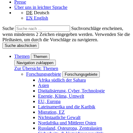
Presse
Über uns in leichter Sprache
DE
Deutsch
EN
English
Suche
Suchvorschläge erscheinen,
wenn mindestens 2 Zeichen eingegeben werden. Verwenden Sie die
Pfeiltasten, um durch die Vorschläge zu navigieren.
Suche abschicken
Themen
Themen
Navigation zuklappen
Zur Übersicht: Themen
Forschungsgebiete
Forschungsgebiete
Afrika südlich der Sahara
Asien
Digitalisierung, Cyber, Technologie
Energie, Klima, Umwelt
EU, Europa
Lateinamerika und die Karibik
Migration, EZ
Nichtstaatliche Gewalt
Nordafrika und Mittlerer Osten
Russland, Osteuropa, Zentralasien