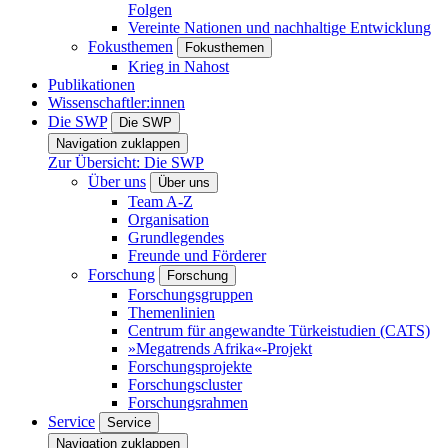
Folgen
Vereinte Nationen und nachhaltige Entwicklung
Fokusthemen
Fokusthemen
Krieg in Nahost
Publikationen
Wissenschaftler:innen
Die SWP
Die SWP
Navigation zuklappen
Zur Übersicht: Die SWP
Über uns
Über uns
Team A-Z
Organisation
Grundlegendes
Freunde und Förderer
Forschung
Forschung
Forschungsgruppen
Themenlinien
Centrum für angewandte Türkeistudien (CATS)
»Megatrends Afrika«-Projekt
Forschungsprojekte
Forschungscluster
Forschungsrahmen
Service
Service
Navigation zuklappen