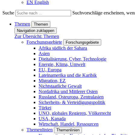
EN
English
Suche
Suchvorschläge erscheinen, wenn
Themen
Themen
Navigation zuklappen
Zur Übersicht: Themen
Forschungsgebiete
Forschungsgebiete
Afrika südlich der Sahara
Asien
Digitalisierung, Cyber, Technologie
Energie, Klima, Umwelt
EU, Europa
Lateinamerika und die Karibik
Migration, EZ
Nichtstaatliche Gewalt
Nordafrika und Mittlerer Osten
Russland, Osteuropa, Zentralasien
Sicherheits- & Verteidigungspolitik
Türkei
UNO, globales Regieren, Völkerrecht
USA, Kanada
Wirtschaft, Handel, Ressourcen
Themenlinien
Themenlinien