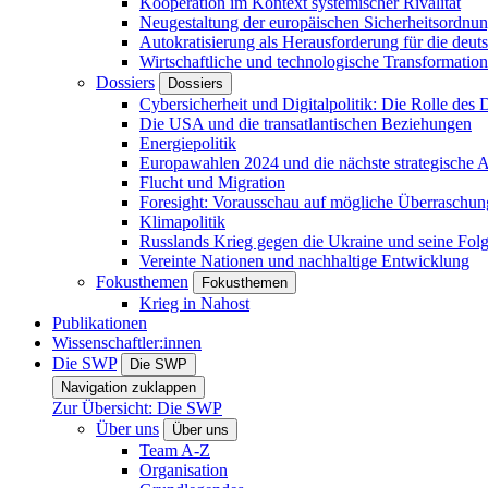
Kooperation im Kontext systemischer Rivalität
Neugestaltung der europäischen Sicherheitsordnu
Autokratisierung als Herausforderung für die deut
Wirtschaftliche und technologische Transformatio
Dossiers
Dossiers
Cybersicherheit und Digitalpolitik: Die Rolle des Di
Die USA und die transatlantischen Beziehungen
Energiepolitik
Europawahlen 2024 und die nächste strategische
Flucht und Migration
Foresight: Vorausschau auf mögliche Überraschu
Klimapolitik
Russlands Krieg gegen die Ukraine und seine Fol
Vereinte Nationen und nachhaltige Entwicklung
Fokusthemen
Fokusthemen
Krieg in Nahost
Publikationen
Wissenschaftler:innen
Die SWP
Die SWP
Navigation zuklappen
Zur Übersicht: Die SWP
Über uns
Über uns
Team A-Z
Organisation