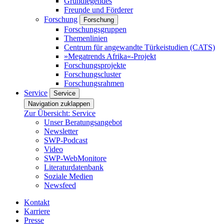
Grundlegendes
Freunde und Förderer
Forschung
Forschung
Forschungsgruppen
Themenlinien
Centrum für angewandte Türkeistudien (CATS)
»Megatrends Afrika«-Projekt
Forschungsprojekte
Forschungscluster
Forschungsrahmen
Service
Service
Navigation zuklappen
Zur Übersicht: Service
Unser Beratungsangebot
Newsletter
SWP-Podcast
Video
SWP-WebMonitore
Literaturdatenbank
Soziale Medien
Newsfeed
Kontakt
Karriere
Presse