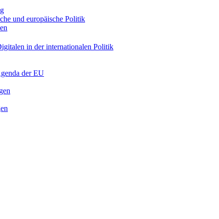
ng
sche und europäische Politik
nen
gitalen in der internationalen Politik
 Agenda der EU
ngen
gen