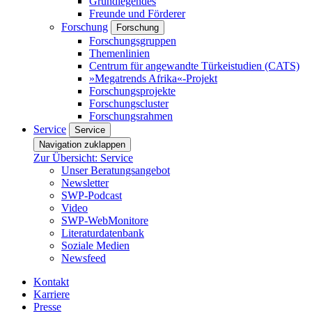
Grundlegendes
Freunde und Förderer
Forschung
Forschung
Forschungsgruppen
Themenlinien
Centrum für angewandte Türkeistudien (CATS)
»Megatrends Afrika«-Projekt
Forschungsprojekte
Forschungscluster
Forschungsrahmen
Service
Service
Navigation zuklappen
Zur Übersicht: Service
Unser Beratungsangebot
Newsletter
SWP-Podcast
Video
SWP-WebMonitore
Literaturdatenbank
Soziale Medien
Newsfeed
Kontakt
Karriere
Presse