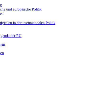
ng
sche und europäische Politik
nen
gitalen in der internationalen Politik
 Agenda der EU
ngen
gen