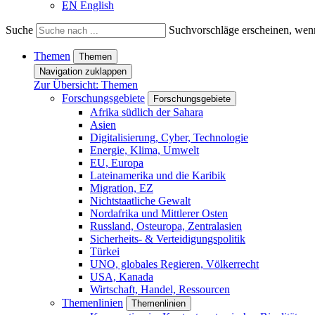
EN
English
Suche
Suchvorschläge erscheinen, wenn
Themen
Themen
Navigation zuklappen
Zur Übersicht: Themen
Forschungsgebiete
Forschungsgebiete
Afrika südlich der Sahara
Asien
Digitalisierung, Cyber, Technologie
Energie, Klima, Umwelt
EU, Europa
Lateinamerika und die Karibik
Migration, EZ
Nichtstaatliche Gewalt
Nordafrika und Mittlerer Osten
Russland, Osteuropa, Zentralasien
Sicherheits- & Verteidigungspolitik
Türkei
UNO, globales Regieren, Völkerrecht
USA, Kanada
Wirtschaft, Handel, Ressourcen
Themenlinien
Themenlinien