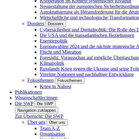
Kooperation im Kontext systemischer Rivalität
Neugestaltung der europäischen Sicherheitsordnu
Autokratisierung als Herausforderung für die deut
Wirtschaftliche und technologische Transformatio
Dossiers
Dossiers
Cybersicherheit und Digitalpolitik: Die Rolle des Di
Die USA und die transatlantischen Beziehungen
Energiepolitik
Europawahlen 2024 und die nächste strategische
Flucht und Migration
Foresight: Vorausschau auf mögliche Überraschu
Klimapolitik
Russlands Krieg gegen die Ukraine und seine Fol
Vereinte Nationen und nachhaltige Entwicklung
Fokusthemen
Fokusthemen
Krieg in Nahost
Publikationen
Wissenschaftler:innen
Die SWP
Die SWP
Navigation zuklappen
Zur Übersicht: Die SWP
Über uns
Über uns
Team A-Z
Organisation