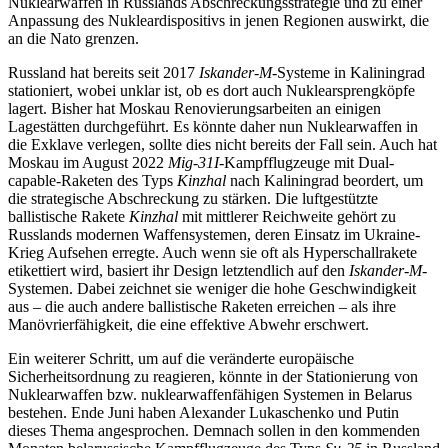
Nuklearwaffen in Russ­lands Abschreckungsstrategie und zu einer
Anpassung des Nukleardispositivs in jenen Regionen auswirkt, die
an die Nato grenzen.
Russland hat bereits seit 2017
Iskander-M
-Systeme in Kaliningrad
stationiert, wobei unklar ist, ob es dort auch Nuklearsprengköpfe
lagert. Bisher hat Moskau Renovierungsarbeiten an einigen
Lagestätten durch­geführt. Es könnte daher nun Nuklear­waffen in
die Exklave verlegen, sollte dies nicht bereits der Fall sein. Auch hat
Moskau im August 2022
Mig-31I
-Kampfflugzeuge mit Dual-
capable-Raketen des Typs
Kinzhal
nach Kaliningrad beordert, um
die strate­gische Abschreckung zu stärken. Die luft­gestützte
ballistische Rakete
Kinzhal
mit mittlerer Reichweite gehört zu
Russlands modernen Waffensystemen, deren Einsatz im Ukraine-
Krieg Aufsehen erregte. Auch wenn sie oft als Hyperschallrakete
etiket­tiert wird, basiert ihr Design letztendlich auf den
Iskander-M
-
Systemen. Dabei zeich­net sie weniger die hohe Geschwindigkeit
aus – die auch andere ballistische Raketen erreichen – als ihre
Manövrierfähigkeit, die eine effektive Abwehr erschwert.
Ein weiterer Schritt, um auf die ver­änderte europäische
Sicherheitsordnung zu reagieren, könnte in der Stationierung von
Nuklearwaffen bzw. nuklearwaffenfähigen Systemen in Belarus
bestehen. Ende Juni haben Alexander Lukaschenko und Putin
dieses Thema angesprochen. Demnach sollen in den kommenden