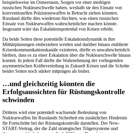
beispielsweise im Ostseeraum, Sorgen vor einer niedrigen
russischen Nuklearschwelle haben, weshalb sie den Einsatz von
konventionellen Präzi­sionswaffen in Betracht ziehen könnten.
Russland dürfte dies wiederum fürchten, was einen russischen
Einsatz von Nuklearwaffen wahrscheinlicher machen könnte.
Insgesamt wäre das Eskalationspotential von Krisen erhöht.
Da beide Seiten diese potentielle Eskalationsdynamik in ihre
Militärplanungen einbeziehen werden und darüber hinaus etablierte
Krisenkommunikationskanäle existieren, dürfte es unwahrscheinlich
blei­ben, dass es zu einer Eskalation über die Nuklearschwelle hinaus
kommt. In jedem Fall dürfte die Wahrnehmung der vorliegenden
asymmetrischen Kräfteverteilung in Zukunft Krisen und die Schritte
beider Seiten noch stärker mitprägen als bisher.
…und gleichzeitig könnten die
Erfolgsaussichten für Rüstungskontrolle
schwinden
Drittens wird eine potentiell wachsende Bedeutung von
Nuklearwaffen für Russ­lands Sicherheit ein zusätzliches Hindernis
für Fortschritte bei der Rüstungskontrolle darstellen. Der New-
START-Vertrag, der die Zahl strategischer Trägersysteme und