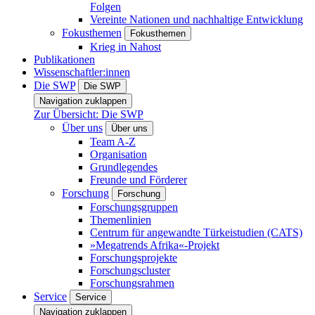
Folgen
Vereinte Nationen und nachhaltige Entwicklung
Fokusthemen
Fokusthemen
Krieg in Nahost
Publikationen
Wissenschaftler:innen
Die SWP
Die SWP
Navigation zuklappen
Zur Übersicht: Die SWP
Über uns
Über uns
Team A-Z
Organisation
Grundlegendes
Freunde und Förderer
Forschung
Forschung
Forschungsgruppen
Themenlinien
Centrum für angewandte Türkeistudien (CATS)
»Megatrends Afrika«-Projekt
Forschungsprojekte
Forschungscluster
Forschungsrahmen
Service
Service
Navigation zuklappen