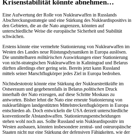
Krisenstabilität könnte abnehmen…
Eine Aufwertung der Rolle von Nuklear­waffen in Russlands
Abschreckungsstrategie und eine Stärkung des Nukleardispositivs in
den Gebieten, die an die Nato an­grenzen, könnten auf
unterschiedliche Weise die europäische Sicherheit und Stabilität
schwächen.
Erstens könnte eine vermehrte Stationierung von Nuklearwaffen im
Westen des Landes neue Rüstungsdynamiken in Europa auslösen.
Die unmittelbaren
militärischen
Auswirkungen einer Stationierung
von nicht-strategischen Nuklearwaffen in Kali­ningrad und Belarus
dürften allerdings eher gering sein. Bereits jetzt kann Russland
mittels seiner Marschflugkörper jedes Ziel in Europa bedrohen.
Nichtsdestotrotz könnte eine Stärkung der Nuklearstreitkräfte im
Ostseeraum und gegebenenfalls in Belarus
politischen
Druck
innerhalb der Nato erzeugen, auf diese Schritte Moskaus zu
antworten. Bisher lehnt die Nato eine erneute Stationierung von
nuklearfähigen landgestützten Mittel­streckenflugkörpern in Europa
entschieden ab. Doch entwickeln die USA derzeit unter­schiedliche
konventionelle Abstandswaffen. Stationierungsentscheidungen
stehen wohl noch aus. Sollte Russland sein Nuklear­dispositiv im
Westen ausbauen, könnten insbesondere zentral- und osteuropäische
Staaten nicht nur eine Stärkung der defen­siven Fähigkeiten, wie der