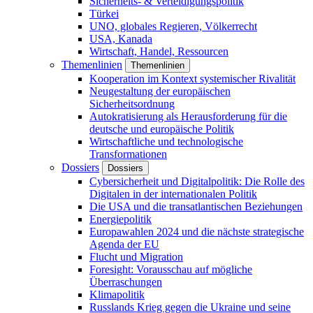
Sicherheits- & Verteidigungspolitik
Türkei
UNO, globales Regieren, Völkerrecht
USA, Kanada
Wirtschaft, Handel, Ressourcen
Themenlinien
Themenlinien
Kooperation im Kontext systemischer Rivalität
Neugestaltung der europäischen
Sicherheitsordnung
Autokratisierung als Herausforderung für die
deutsche und europäische Politik
Wirtschaftliche und technologische
Transformationen
Dossiers
Dossiers
Cybersicherheit und Digitalpolitik: Die Rolle des
Digitalen in der internationalen Politik
Die USA und die transatlantischen Beziehungen
Energiepolitik
Europawahlen 2024 und die nächste strategische
Agenda der EU
Flucht und Migration
Foresight: Vorausschau auf mögliche
Überraschungen
Klimapolitik
Russlands Krieg gegen die Ukraine und seine