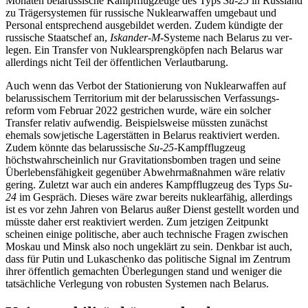
Monaten bela­russische Kampfflugzeuge des Typs
Su‑25
in Russland
zu Trägersystemen für russische Nuklearwaffen umgebaut und
Personal entsprechend ausgebildet werden. Zudem kündigte der
russische Staatschef an,
Iskan­der-M
-Systeme nach Belarus zu ver­
legen. Ein Transfer von Nuklearsprengköpfen nach Belarus war
allerdings nicht Teil der öffent­lichen Verlautbarung.
Auch wenn das Verbot der Stationierung von Nuklearwaffen auf
belarussischem Ter­ritorium mit der belarussischen Verfassungs­
reform vom Februar 2022 gestrichen wurde, wäre ein solcher
Transfer relativ aufwendig. Beispielsweise müssten zunächst
ehemals sowjetische Lagerstätten in Belarus reakti­viert werden.
Zudem könnte das belarussische
Su-25
-Kampfflugzeug
höchstwahrscheinlich nur Gravitationsbomben tragen und seine
Überlebensfähigkeit gegenüber Abwehrmaßnahmen wäre relativ
gering. Zuletzt war auch ein anderes Kampfflugzeug des Typs
Su-
24
im Gespräch. Dieses wäre zwar bereits nuklearfähig, allerdings
ist es vor zehn Jahren von Belarus außer Dienst gestellt worden und
müsste daher erst re­aktiviert werden. Zum jetzigen Zeitpunkt
scheinen einige politische, aber auch tech­nische Fragen zwischen
Moskau und Minsk also noch ungeklärt zu sein. Denkbar ist auch,
dass für Putin und Lukaschenko das politische Signal im Zentrum
ihrer öffent­lich gemachten Überlegungen stand und weniger die
tatsächliche Verlegung von robusten Systemen nach Belarus.