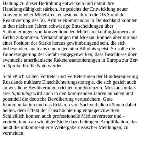
Haltung zu dieser Bedrohung entwickeln und damit ihre
Handlungsfähigkeit stärken. An­gesichts der Entwicklung neuer
konventioneller Mittelstreckensysteme durch die USA und der
Reaktivierung des 56. Artillerie­kommandos in Deutschland könnten
in den nächsten Jahren schwierige Ent­schei­dungen über
Stationierungen von konventionellen Mittelstreckenflugkörpern auf
Berlin zukommen. Verhandlungen mit Moskau können aber nur aus
einer Position der Stärke heraus gewinnbringend sein, die sich
insbesondere auch aus einem geeinten Bündnis speist. So sollte die
Bundesregierung der Gefahr entgegenwirken, dass Beschlüsse über
eventuelle amerikanische Raketenstationierungen in Europa zur Zer­
reißprobe für die Nato werden.
Schließlich sollten Vertreter und Vertreterinnen der Bundesregierung
Russlands nukleare Einschüchterungsstrategie, die sich gezielt auch
an westliche Bevölkerungen richtet, durchkreuzen. Moskaus nukle­
ares
Signalling
wird auch in den kommenden Jahren anhalten und
potentiell die deutsche Bevölkerung verunsichern. Gute
Kommunikation und das Erklären von Sachverhalten können dabei
helfen, dem Effekt der Einschüchterung entgegenzuwirken.
Schließlich können auch professionelle Medienvertreter und -
vertreterinnen an wichtiger Stelle dazu beitragen, Amplifikation, das
heißt die unkommentierte Weiter­gabe russischer Meldungen, zu
vermeiden.