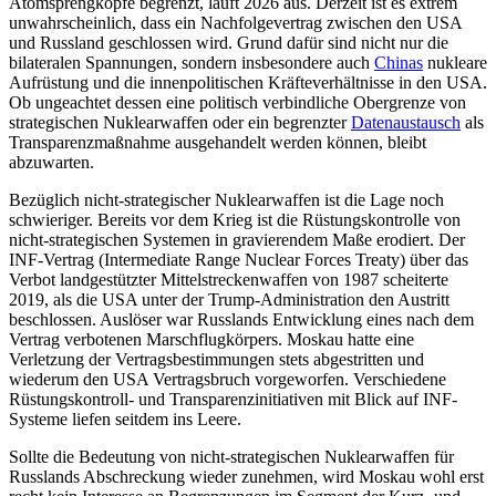
Atom­sprengköpfe begrenzt, läuft 2026 aus. Der­zeit ist es extrem
unwahrscheinlich, dass ein Nachfolgevertrag zwischen den USA
und Russland geschlossen wird. Grund da­für sind nicht nur die
bilateralen Spannun­gen, sondern insbesondere auch
Chinas
nukleare
Aufrüstung und die innenpolitischen Kräfteverhältnisse in den USA.
Ob ungeachtet dessen eine politisch verbind­liche Obergrenze von
strategischen Nuklear­waffen oder ein begrenzter
Datenaustausch
als
Transparenzmaßnahme ausgehandelt werden können, bleibt
abzuwarten.
Bezüglich nicht-strategischer Nuklearwaffen ist die Lage noch
schwieriger. Bereits vor dem Krieg ist die Rüstungskontrolle von
nicht-strategischen Systemen in gravieren­dem Maße erodiert. Der
INF-Vertrag (Inter­mediate Range Nuclear Forces Treaty) über das
Verbot landgestützter Mittelstrecken­waffen von 1987 scheiterte
2019, als die USA unter der Trump-Administration den Austritt
beschlossen. Auslöser war Russ­lands Entwicklung eines nach dem
Vertrag verbotenen Marschflugkörpers. Moskau hatte eine
Verletzung der Vertragsbestimmungen stets abgestritten und
wiederum den USA Vertragsbruch vorgeworfen. Ver­schiedene
Rüstungskontroll- und Trans­parenzinitiativen mit Blick auf INF-
Systeme liefen seitdem ins Leere.
Sollte die Bedeutung von nicht-strate­gischen Nuklearwaffen für
Russlands Ab­schreckung wieder zunehmen, wird Mos­kau wohl erst