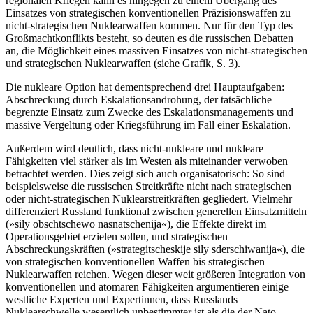
regionalen Kriegen kann es hingegen zu einem Übergang des
Einsatzes von strategischen konventionellen Präzisionswaffen zu
nicht-strategischen Nuklearwaffen kommen. Nur für den Typ des
Großmachtkonflikts besteht, so deuten es die russischen Debatten
an, die Möglichkeit eines massiven Einsatzes von nicht-strategischen
und strategischen Nuklearwaffen (siehe Grafik, S. 3).
Die nukleare Option hat dementsprechend drei Hauptaufgaben:
Abschreckung durch Eskalationsandrohung, der tatsäch­liche
begrenzte Einsatz zum Zwecke des Eskalationsmanagements und
massive Ver­geltung oder Kriegsführung im Fall einer Eskalation.
Außerdem wird deutlich, dass nicht-nukleare und nukleare
Fähigkeiten viel stärker als im Westen als miteinander ver­woben
betrachtet werden. Dies zeigt sich auch organisatorisch: So sind
beispielsweise die russischen Streitkräfte nicht nach stra­tegischen
oder nicht-strategischen Nuklearstreitkräften gegliedert. Vielmehr
differenziert Russland funktional zwischen gene­rellen Einsatzmitteln
(»sily obschtschewo nasnatschenija«), die Effekte direkt im
Operationsgebiet erzielen sollen, und stra­tegischen
Abschreckungskräften (»strategi­tscheskije sily sderschiwanija«), die
von strategischen konventionellen Waffen bis strategischen
Nuklearwaffen reichen. Wegen dieser weit größeren Integration von
kon­ventionellen und atomaren Fähigkeiten argumen­tieren einige
westliche Experten und Expertinnen, dass Russlands
Nuklearschwelle wesentlich unbestimmter ist als die der Nato-