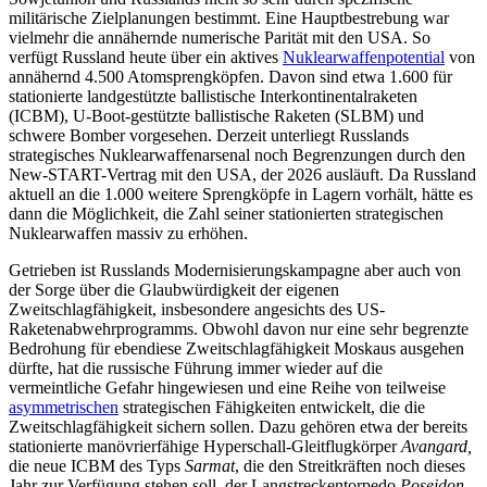
militärische Ziel­planungen bestimmt. Eine Hauptbestre­bung war
vielmehr die annähernde numeri­sche Parität mit den USA. So
verfügt Russ­land heute über ein aktives
Nuklearwaffenpotential
von
annähernd 4.500 Atomspreng­köpfen. Davon sind etwa 1.600 für
statio­nierte landgestützte ballistische Interkonti­nentalraketen
(ICBM), U‑Boot-gestützte bal­listische Raketen (SLBM) und
schwere Bom­ber vorgesehen. Derzeit unterliegt Russ­lands
strategisches Nuklearwaffenarsenal noch Begrenzungen durch den
New-START-Vertrag mit den USA, der 2026 ausläuft. Da Russland
aktuell an die 1.000 weitere Sprengköpfe in Lagern vorhält, hätte es
dann die Möglichkeit, die Zahl seiner statio­nierten strategischen
Nuklearwaffen massiv zu erhöhen.
Getrieben ist Russlands Modernisierungs­kampagne aber auch von
der Sorge über die Glaubwürdigkeit der eigenen
Zweitschlagfähigkeit, insbesondere angesichts des US-
Raketenabwehrprogramms. Obwohl davon nur eine sehr begrenzte
Bedrohung für eben­diese Zweitschlagfähigkeit Moskaus aus­gehen
dürfte, hat die russische Führung immer wieder auf die
vermeintliche Gefahr hingewiesen und eine Reihe von teilweise
asymmetrischen
strategischen Fähigkeiten entwickelt, die die
Zweitschlagfähigkeit sichern sollen. Dazu gehören etwa der be­reits
stationierte manövrierfähige Hyperschall-Gleitflugkörper
Avangard
,
die neue ICBM des Typs
Sarmat
, die den Streitkräften noch dieses
Jahr zur Verfügung stehen soll, der Lang­streckentorpedo
Poseidon