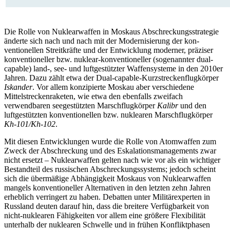
Die Rolle von Nuklearwaffen in Moskaus Abschreckungsstrategie
änderte sich nach und nach mit der Modernisierung der kon­
ventionellen Streitkräfte und der Entwicklung moderner, präziser
konventioneller bzw. nuklear-konventio­neller (sogenannter dual-
capable) land-, see- und luftgestützter Waffensysteme in den 2010er
Jahren. Dazu zählt etwa der Dual-capable-Kurzstrecken­flugkörper
Iskander
. Vor allem konzipierte Moskau aber verschiedene
Mittelstreckenraketen, wie etwa den ebenfalls zweifach
verwendbaren seegestützten Marschflugkörper
Kalibr
und den
luftgestützten kon­ventionellen bzw. nuklearen Marschflugkörper
Kh-101/Kh-102
.
Mit diesen Entwicklungen wurde die Rolle von Atomwaffen zum
Zweck der Ab­schreckung und des Eskalationsmanagements zwar
nicht ersetzt – Nuklearwaffen gelten nach wie vor als ein wichtiger
Be­standteil des russischen Abschreckungs­systems; jedoch scheint
sich die übermäßige Abhängigkeit Moskaus von Nuklearwaffen
mangels konventioneller Alternativen in den letzten zehn Jahren
erheblich ver­ringert zu haben. Debatten unter Militär­experten in
Russland deuten darauf hin, dass die breitere Verfügbarkeit von
nicht-nuklearen Fähigkeiten vor allem eine grö­ßere Flexibilität
unterhalb der nuklearen Schwelle und in frühen Konfliktphasen