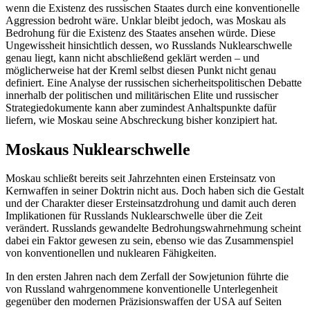
wenn die Existenz des russischen Staates durch eine konventionelle
Aggression bedroht wäre. Unklar bleibt jedoch, was Moskau als
Bedrohung für die Existenz des Staates ansehen würde. Diese
Ungewissheit hinsichtlich dessen, wo Russ­lands Nuklearschwelle
genau liegt, kann nicht abschließend geklärt werden – und
möglicherweise hat der Kreml selbst diesen Punkt nicht genau
definiert. Eine Analyse der russischen sicherheitspolitischen De­batte
innerhalb der politischen und militä­rischen Elite und russischer
Strategiedoku­mente kann aber zumindest Anhaltspunkte dafür
liefern, wie Moskau seine Abschreckung bisher konzipiert hat.
Moskaus Nuklearschwelle
Moskau schließt bereits seit Jahrzehnten einen Ersteinsatz von
Kernwaffen in seiner Doktrin nicht aus. Doch haben sich die Ge­stalt
und der Charakter dieser Ersteinsatzdrohung und damit auch deren
Implikationen für Russlands Nuklearschwelle über die Zeit
verändert. Russlands gewandelte Be­drohungswahrnehmung scheint
dabei ein Faktor gewesen zu sein, ebenso wie das Zusammenspiel
von konventionellen und nuklearen Fähigkeiten.
In den ersten Jahren nach dem Zerfall der Sowjetunion führte die
von Russland wahrgenommene konventionelle Unter­legenheit
gegenüber den modernen Präzi­sionswaffen der USA auf Seiten