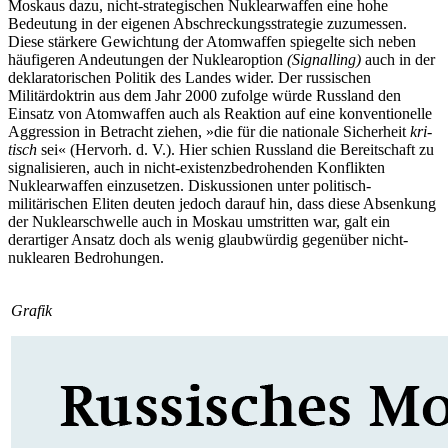
Moskaus dazu, nicht-strategischen Nuklearwaffen eine hohe
Bedeutung in der eigenen Ab­schreckungsstrategie zuzumessen.
Diese stärkere Gewichtung der Atomwaffen spie­gelte sich neben
häufigeren Andeutungen der Nuklearoption
(Signalling)
auch in der
deklaratorischen Politik des Landes wider. Der russischen
Militärdoktrin aus dem Jahr 2000 zufolge würde Russland den
Einsatz von Atomwaffen auch als Reaktion auf eine konventionelle
Aggression in Betracht ziehen, »die für die nationale Sicherheit
kri­
tisch
sei« (Hervorh.
d.
V.). Hier schien Russ­
land die Bereitschaft zu
signalisieren, auch in nicht-existenzbedrohenden Konflikten
Nuklearwaffen einzusetzen. Diskussionen unter politisch-
militärischen Eliten deuten jedoch darauf hin, dass diese Absenkung
der Nuklearschwelle auch in Moskau um­stritten war, galt ein
derartiger Ansatz doch als wenig glaubwürdig gegenüber nicht-
nuklearen Bedrohungen.
Grafik