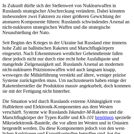
In Zukunft dürfte sich der Stellenwert von Nuklearwaffen in
Russlands strategischer Abschreckung verändern. Dabei könnten
insbesondere zwei Faktoren zu einer größe­ren Gewichtung der
atomaren Komponente führen: Russlands schwindendes Arsenal an
nicht-nuklearen strategischen Waffen und die strategische
Neuaufstellung der Nato.
Seit Beginn des Krieges in der Ukraine hat Russland eine immens
hohe Zahl an ballis­tischen Raketen und Marschflug­körpern
eingesetzt. Nach Erkenntnissen westlicher Geheimdienste fallen
diese je­doch nicht nur durch eine recht hohe Aus­fallquote und
mangelnde Zielgenauigkeit auf. Russ­lands Arsenal an modernen
nicht-nuklearen Präzisionswaffen wird auch langsam knapp,
weswegen die Militär­führung verstärkt auf ältere, weniger präzise
Systeme zurückgreifen muss. Um nach­zusteuern haben einige der
Raketenhersteller die Produktion massiv angekurbelt, doch kommen
sie mit der Fertigung nicht hinterher.
Die Situation wird durch Russlands ex­treme Abhängigkeit von
Halbleitern und Elektronik-Komponenten aus dem Westen
verschärft. Systeme wie Russlands
Iskander-M
-Raketen und die
Marschflugkörper der Typen
Kalibr
und
Kh-101
benötigen
spezielle
Mikroelektronik-Bauteile, die vor allem im Westen und in Ostasien
hergestellt werden. Da diese Komponenten jedoch von den west­
lichen Sanktionen und Exportkontrollen betroffen sind, hat das