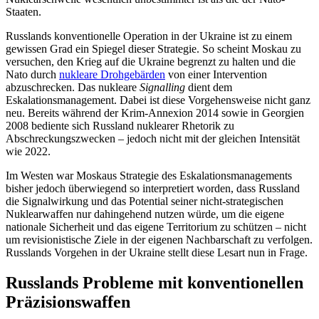
Staaten.
Russlands konventionelle Operation in der Ukraine ist zu einem
gewissen Grad ein Spiegel dieser Strategie. So scheint Moskau zu
versuchen, den Krieg auf die Ukraine begrenzt zu halten und die
Nato durch
nukleare Drohgebärden
von einer Intervention
abzuschrecken. Das nukleare
Signalling
dient dem
Eskalationsmanagement. Dabei ist diese Vorgehensweise nicht ganz
neu. Bereits während der Krim-Annexion 2014 sowie in Georgien
2008 bediente sich Russ­land nuklearer Rhetorik zu
Abschreckungszwecken – jedoch nicht mit der gleichen Intensität
wie 2022.
Im Westen war Moskaus Strategie des Eskalationsmanagements
bisher jedoch überwiegend so interpretiert worden, dass Russland
die Signalwirkung und das Poten­tial seiner nicht-strategischen
Nuklear­waffen nur dahingehend nutzen würde, um die eigene
nationale Sicherheit und das eigene Territorium zu schützen – nicht
um revisionistische Ziele in der eigenen Nachbarschaft zu verfolgen.
Russlands Vor­gehen in der Ukraine stellt diese Lesart nun in Frage.
Russlands Probleme mit konventionellen
Präzisionswaffen