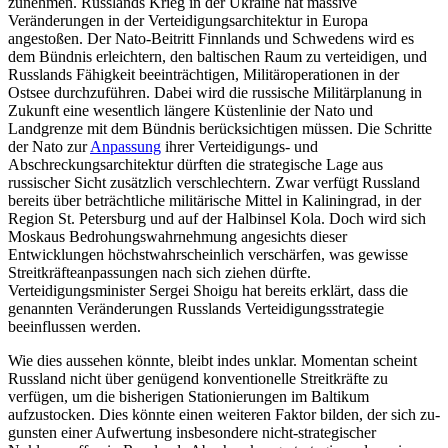
zunehmen. Russlands Krieg in der Ukraine hat massive
Veränderungen in der Verteidigungsarchitektur in Europa
angestoßen. Der Nato-Beitritt Finn­lands und Schwedens wird es
dem Bündnis erleichtern, den baltischen Raum zu vertei­digen, und
Russlands Fähigkeit beeinträchtigen, Militäroperationen in der
Ostsee durchzuführen. Dabei wird die russische Militärplanung in
Zukunft eine wesentlich längere Küstenlinie der Nato und
Landgrenze mit dem Bündnis berücksichtigen müssen. Die Schritte
der Nato zur
Anpassung
ihrer Verteidigungs- und
Abschreckungsarchitektur dürften die strategische Lage aus
russischer Sicht zusätzlich ver­schlechtern. Zwar verfügt Russland
bereits über beträchtliche militärische Mittel in Kaliningrad, in der
Region St. Petersburg und auf der Halbinsel Kola. Doch wird sich
Moskaus Bedrohungswahrnehmung an­gesichts dieser
Entwicklungen höchstwahrscheinlich verschärfen, was gewisse
Streit­kräfteanpassungen nach sich ziehen dürfte.
Verteidigungsminister Sergei Shoigu hat bereits erklärt, dass die
genannten Verände­rungen Russlands Verteidigungsstrategie
beeinflussen werden.
Wie dies aussehen könnte, bleibt indes unklar. Momentan scheint
Russland nicht über genügend konventionelle Streitkräfte zu
verfügen, um die bisherigen Stationierun­gen im Baltikum
aufzustocken. Dies könnte einen weiteren Faktor bilden, der sich zu­
gunsten einer Aufwertung insbesondere nicht-strategischer