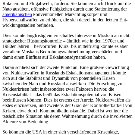
Raketen- und Flugabwehr, fordern. Sie könnten auch Druck auf die
Nato ausüben, offensive Fähigkeiten durch eine Stationierung der
amerikanischen
konventionellen Marschflugkörper und
Hyperschallwaffen zu er­höhen, die sich derzeit in den letzten Ent­
wicklungsstadien befinden.
Dies könnte langfristig ein ernsthaftes Interesse in Moskau an nicht-
strategischer Rüstungskontrolle – ähnlich wie in den 1970er und
1980er Jahren – hervorrufen. Kurz- bis mittelfristig könnte es aber
vor allem Moskaus Bedrohungswahrnehmung verschärfen und
damit einen Einfluss auf Eskalationsdynamiken haben.
Daran schließt sich der zweite Punkt an: Eine größere Gewichtung
von Nuklear­waffen in Russlands Eskalationsmanagement könnte
sich auf die Stabilität und Dynamik von potentiellen Krisen
zwischen der Nato und Russland auswirken. Die For­schung zu
Nuklearkrisen hebt insbesondere zwei Faktoren hervor, die
Krisenstabilität – das heißt das Eskalationspotential von Krisen –
beeinflussen können. Dies ist erstens der Anreiz, Nuklearwaffen als
erstes einzusetzen, und zweitens der Grad der Kontrollierbarkeit von
Krisen, etwa durch Kommunikationskanäle. Dabei ist weniger die
tatsächliche Situation als deren Wahr­nehmung durch die involvierten
Akteure von Bedeutung.
So könnten die USA in einer sich verschärfenden Krisenlage,