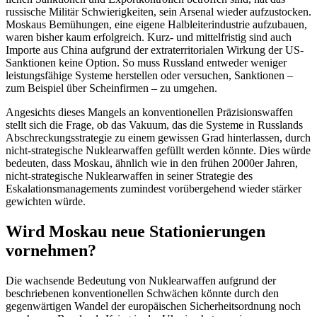
russische Militär Schwierigkeiten, sein Arsenal wieder auf­zustocken.
Moskaus Bemühungen, eine eigene Halbleiterindustrie aufzubauen,
waren bisher kaum erfolgreich. Kurz- und mittelfristig sind auch
Importe aus China aufgrund der extraterritorialen Wirkung der US-
Sank­tionen keine Option. So muss Russland entweder weniger
leistungsfähige Systeme herstellen oder versuchen, Sank­tionen –
zum Beispiel über Scheinfirmen – zu umgehen.
Angesichts dieses Mangels an konventionellen Präzisionswaffen
stellt sich die Frage, ob das Vakuum, das die Systeme in Russ­lands
Abschreckungsstrategie zu einem gewissen Grad hinterlassen, durch
nicht-strategische Nuklearwaffen gefüllt werden könnte. Dies würde
bedeuten, dass Moskau, ähnlich wie in den frühen 2000er Jahren,
nicht-strategische Nuklearwaffen in seiner Strategie des
Eskalationsmanagements zu­mindest vorübergehend wieder stärker
gewichten würde.
Wird Moskau neue Stationierungen
vornehmen?
Die wachsende Bedeutung von Nuklearwaffen aufgrund der
beschriebenen konventio­nellen Schwächen könnte durch den
gegen­wärtigen Wandel der europäischen Sicher­heitsordnung noch