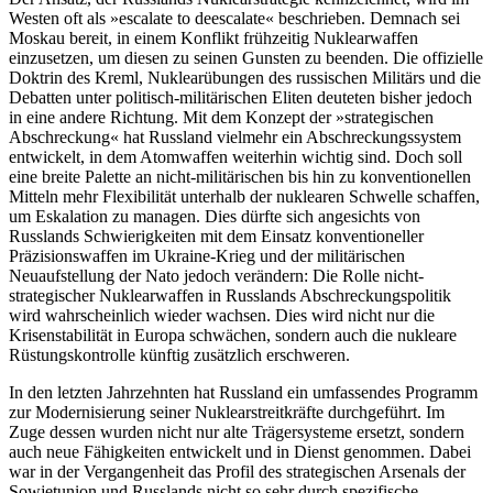
Westen oft als »escalate to deescalate« beschrieben. Demnach sei
Moskau bereit, in einem Konflikt frühzeitig Nuklearwaffen
einzusetzen, um diesen zu seinen Gunsten zu beenden. Die offizielle
Doktrin des Kreml, Nuklearübungen des russischen Militärs und die
Debat­ten unter politisch-militärischen Eliten deuteten bisher jedoch
in eine andere Rich­tung. Mit dem Konzept der »strategischen
Abschreckung« hat Russland vielmehr ein Abschreckungssystem
entwickelt, in dem Atomwaffen weiterhin wichtig sind. Doch soll
eine breite Palette an nicht-militärischen bis hin zu konventionellen
Mitteln mehr Flexibilität unterhalb der nuklearen Schwelle schaffen,
um Eskalation zu managen. Dies dürfte sich angesichts von
Russlands Schwierigkeiten mit dem Einsatz konven­tio­neller
Präzisionswaffen im Ukraine-Krieg und der militärischen
Neuaufstellung der Nato jedoch verändern: Die Rolle nicht-
strategischer Nuklearwaffen in Russlands Abschreckungspolitik
wird wahrscheinlich wieder wachsen. Dies wird nicht nur die
Krisenstabilität in Europa schwächen, sondern auch die nukleare
Rüstungskontrolle künftig zusätzlich erschweren.
In den letzten Jahrzehnten hat Russland ein umfassendes Programm
zur Modernisierung seiner Nuklearstreitkräfte durch­geführt. Im
Zuge dessen wurden nicht nur alte Trägersysteme ersetzt, sondern
auch neue Fähigkeiten entwickelt und in Dienst genommen. Dabei
war in der Vergangenheit das Profil des strategischen Arsenals der
Sowjetunion und Russlands nicht so sehr durch spezifische