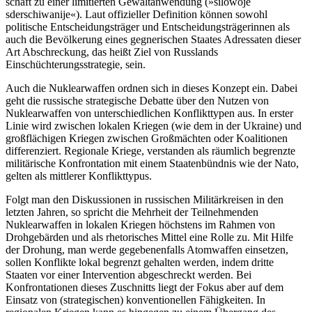
schaft zu einer limitierten Gewaltanwendung (»silowoje
sderschiwanije«). Laut offi­zieller Definition können sowohl
politische Entscheidungsträger und Entscheidungs­trägerinnen als
auch die Bevölkerung eines gegnerischen Staates Adressaten dieser
Art Abschreckung, das heißt Ziel von Russlands
Einschüchterungsstrategie, sein.
Auch die Nuklearwaffen ordnen sich in dieses Konzept ein. Dabei
geht die russische strategische Debatte über den Nutzen von
Nuklearwaffen von unterschiedlichen Kon­flikttypen aus. In erster
Linie wird zwischen lokalen Kriegen (wie dem in der Ukraine) und
großflächigen Kriegen zwischen Groß­mächten oder Koalitionen
differenziert. Regionale Kriege, verstanden als räumlich begrenzte
militärische Konfrontation mit einem Staatenbündnis wie der Nato,
gelten als mittlerer Konflikttypus.
Folgt man den Diskussionen in russischen Militärkreisen in den
letzten Jahren, so spricht die Mehrheit der Teilnehmenden
Nuklearwaffen in lokalen Kriegen höchstens im Rahmen von
Drohgebärden und als rhetorisches Mittel eine Rolle zu. Mit Hilfe
der Drohung, man werde gegebenenfalls Atomwaffen einsetzen,
sollen Konflikte lokal begrenzt gehalten werden, indem dritte
Staaten vor einer Intervention ab­geschreckt werden. Bei
Konfrontationen dieses Zuschnitts liegt der Fokus aber auf dem
Einsatz von (strategischen) konventionellen Fähigkeiten. In