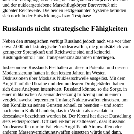
und der nukleargetriebene Marschflugkörper
Bure­vestnik
mit
globaler Reichweite. Die beiden letztgenannten Systeme befinden
sich noch in der Entwicklungs- bzw. Testphase.
Russlands nicht-strategische Fähigkeiten
Neben den strategischen verfügt Russland jedoch nach wie vor über
etwa 2.000 nicht-strategische Nuklearwaffen, die grundsätzlich von
geringerer Sprengkraft und Reich­weite sind und kei­nerlei
Rüstungskontroll- und Transparenzmaßnahmen unterliegen.
Insbesondere Russlands Festhalten an diesem Potential und dessen
Modernisierung hatten in den letzten Jahren im Wes­ten
Diskussionen über Moskaus Nuklearschwelle ausgelöst. Mit dem
Angriff auf die Ukraine und den nuklearen Drohgebärden haben
sich diese Analysen intensiviert. Russ­land könnte, so die Sorge, in
einer mili­tärischen Auseinandersetzung frühzeitig und in einem
vergleichsweise begrenzten Umfang Nuklearwaffen einsetzen, um
den Konflikt zu seinen Gunsten schnell zu be­enden – und somit
nach einem Kalkül handeln, das im Westen als »escalate to
deescalate« bezeichnet worden ist. Der Kreml hat dieser Darstellung
stets widersprochen. Offiziell erklärt er stattdessen, dass Russland
Nuklearwaffen nur im Fall eines Angriffs mit Atomwaffen oder
ande­ren Massenvernichtungswaffen einsetzen würde und dann,