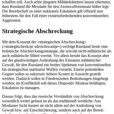
schaffen soll. Auch seine jüngsten Militär­doktrinen lassen erkennen,
dass Russland die Messlatte für den Atomwaffeneinsatz höher legt:
Die Bereitschaft zu einer nukle­aren Eskalation gilt offiziell nun
frühestens für den Fall einer existenzbedrohenden kon­ventionellen
Aggression.
Strategische Abschreckung
Mit dem Konzept der »strategischen Ab­schreckung«
(»strategitscheskoje sderschiwanije«) verfolgt Russland heute eine
holis­tische Abschreckungsstrategie, die sowohl nicht-militärische als
auch militärische Mittel vereint. Vor allem beruht das Kon­zept aber
auf der glaubwürdigen Androhung des Einsatzes militärischer
Gewalt, für den Russland ein breites Spektrum von konven­tionellen
bis strategischen nukle­aren Waf­fen vorsieht. Einem potentiellen
Gegner sollen so sukzessiv höhere Kosten in Aus­sicht gestellt
werden. Dadurch sollen in Friedenszeiten Bedrohungen eingehegt
wer­den; im Konfliktfall soll dieses Dispositiv Moskau befähigen,
Eskalation zu managen.
Daraus folgt, dass das russische Verständ­nis von Abschreckung
wesentlich weiter gefasst ist als das traditionell westliche: Aus
Moskauer Sicht basiert sie nicht allein auf der Androhung von
Gewalt bzw. auf Ein­schüchterung, sondern auch auf der Bereit­