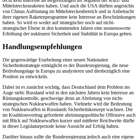
recht kein Interesse an Be­grenzungen im Segment der Kurz- und
Mittel­streckenraketen haben. Und auch die USA dürften angesichts
von Chinas Aufrüs­tung im Mittelstreckenbereich und in An­betracht
ihrer eigenen Raketenprogramme kein Interesse an Beschränkungen
haben. So wird es weder auf strategischer noch auf nicht-
strategischer Ebene in den kommenden Jahren eine nennenswerte
Erhöhung der nuklearen Sicherheit und Stabilität in Europa geben.
Handlungsempfehlungen
Die gegenwärtige Erarbeitung einer neuen Nationalen
Sicherheitsstrategie ermöglicht es der Bundesregierung, die neue
Bedrohungslage in Europa zu analysieren und diesbezüglich eine
Position zu entwickeln.
Dabei ist es zunächst wichtig, dass Deutschland dem Problem ins
Auge sieht: Russland wird in den nächsten Jahren kein Interesse an
Rüstungskontrolle, geschweige denn an Abrüstung von nicht-
strategischen Nuklearwaffen haben. Vielmehr wird die Bedeutung
von Nuklearwaffen in Russlands Sicherheitskonzept wachsen. Die
im Koali­tionsvertrag geforderte abrüstungspolitische Offensive auch
mit Blick auf Nuklearwaffen kurzer und mittlerer Reichweite dürfte
in dieser Legislaturperiode keine Aussicht auf Erfolg haben.
Darüber hinaus sollte die Bundesregierung jedoch auch eine eigene