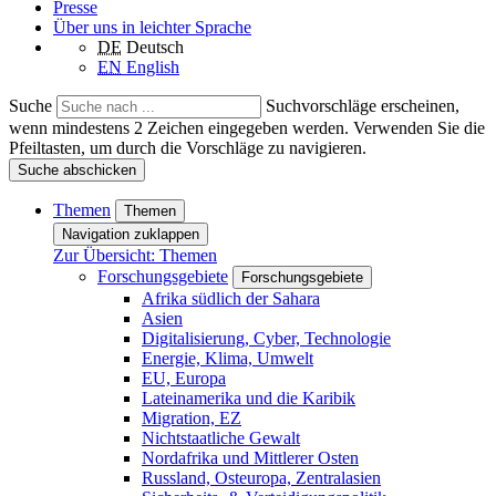
Presse
Über uns in leichter Sprache
DE
Deutsch
EN
English
Suche
Suchvorschläge erscheinen,
wenn mindestens 2 Zeichen eingegeben werden. Verwenden Sie die
Pfeiltasten, um durch die Vorschläge zu navigieren.
Suche abschicken
Themen
Themen
Navigation zuklappen
Zur Übersicht: Themen
Forschungsgebiete
Forschungsgebiete
Afrika südlich der Sahara
Asien
Digitalisierung, Cyber, Technologie
Energie, Klima, Umwelt
EU, Europa
Lateinamerika und die Karibik
Migration, EZ
Nichtstaatliche Gewalt
Nordafrika und Mittlerer Osten
Russland, Osteuropa, Zentralasien