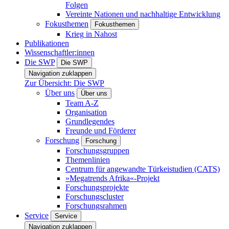
Folgen
Vereinte Nationen und nachhaltige Entwicklung
Fokusthemen
Fokusthemen
Krieg in Nahost
Publikationen
Wissenschaftler:innen
Die SWP
Die SWP
Navigation zuklappen
Zur Übersicht: Die SWP
Über uns
Über uns
Team A-Z
Organisation
Grundlegendes
Freunde und Förderer
Forschung
Forschung
Forschungsgruppen
Themenlinien
Centrum für angewandte Türkeistudien (CATS)
»Megatrends Afrika«-Projekt
Forschungsprojekte
Forschungscluster
Forschungsrahmen
Service
Service
Navigation zuklappen