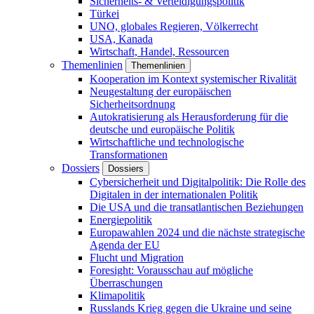
Sicherheits- & Verteidigungspolitik
Türkei
UNO, globales Regieren, Völkerrecht
USA, Kanada
Wirtschaft, Handel, Ressourcen
Themenlinien
Themenlinien
Kooperation im Kontext systemischer Rivalität
Neugestaltung der europäischen
Sicherheitsordnung
Autokratisierung als Herausforderung für die
deutsche und europäische Politik
Wirtschaftliche und technologische
Transformationen
Dossiers
Dossiers
Cybersicherheit und Digitalpolitik: Die Rolle des
Digitalen in der internationalen Politik
Die USA und die transatlantischen Beziehungen
Energiepolitik
Europawahlen 2024 und die nächste strategische
Agenda der EU
Flucht und Migration
Foresight: Vorausschau auf mögliche
Überraschungen
Klimapolitik
Russlands Krieg gegen die Ukraine und seine