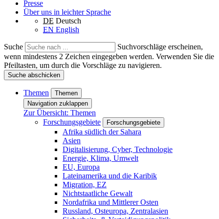
Presse
Über uns in leichter Sprache
DE
Deutsch
EN
English
Suche
Suchvorschläge erscheinen,
wenn mindestens 2 Zeichen eingegeben werden. Verwenden Sie die
Pfeiltasten, um durch die Vorschläge zu navigieren.
Suche abschicken
Themen
Themen
Navigation zuklappen
Zur Übersicht: Themen
Forschungsgebiete
Forschungsgebiete
Afrika südlich der Sahara
Asien
Digitalisierung, Cyber, Technologie
Energie, Klima, Umwelt
EU, Europa
Lateinamerika und die Karibik
Migration, EZ
Nichtstaatliche Gewalt
Nordafrika und Mittlerer Osten
Russland, Osteuropa, Zentralasien