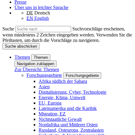
Presse
Über uns in leichter Sprache
DE
Deutsch
EN
English
Suche
Suchvorschläge erscheinen,
wenn mindestens 2 Zeichen eingegeben werden. Verwenden Sie die
Pfeiltasten, um durch die Vorschläge zu navigieren.
Suche abschicken
Themen
Themen
Navigation zuklappen
Zur Übersicht: Themen
Forschungsgebiete
Forschungsgebiete
Afrika südlich der Sahara
Asien
Digitalisierung, Cyber, Technologie
Energie, Klima, Umwelt
EU, Europa
Lateinamerika und die Karibik
Migration, EZ
Nichtstaatliche Gewalt
Nordafrika und Mittlerer Osten
Russland, Osteuropa, Zentralasien