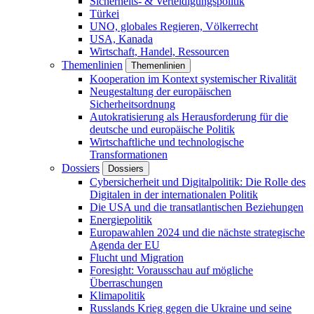
Sicherheits- & Verteidigungspolitik
Türkei
UNO, globales Regieren, Völkerrecht
USA, Kanada
Wirtschaft, Handel, Ressourcen
Themenlinien
Themenlinien
Kooperation im Kontext systemischer Rivalität
Neugestaltung der europäischen
Sicherheitsordnung
Autokratisierung als Herausforderung für die
deutsche und europäische Politik
Wirtschaftliche und technologische
Transformationen
Dossiers
Dossiers
Cybersicherheit und Digitalpolitik: Die Rolle des
Digitalen in der internationalen Politik
Die USA und die transatlantischen Beziehungen
Energiepolitik
Europawahlen 2024 und die nächste strategische
Agenda der EU
Flucht und Migration
Foresight: Vorausschau auf mögliche
Überraschungen
Klimapolitik
Russlands Krieg gegen die Ukraine und seine