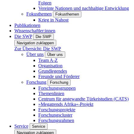
Folgen
Vereinte Nationen und nachhaltige Entwicklung
Fokusthemen
Fokusthemen
Krieg in Nahost
Publikationen
Wissenschaftler:innen
Die SWP
Die SWP
Navigation zuklappen
Zur Übersicht: Die SWP
Über uns
Über uns
Team A-Z
Organisation
Grundlegendes
Freunde und Förderer
Forschung
Forschung
Forschungsgruppen
Themenlinien
Centrum für angewandte Türkeistudien (CATS)
»Megatrends Afrika«-Projekt
Forschungsprojekte
Forschungscluster
Forschungsrahmen
Service
Service
Navigation zuklappen