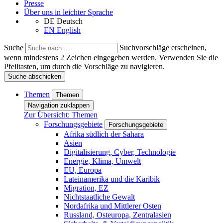
Presse
Über uns in leichter Sprache
DE
Deutsch
EN
English
Suche
Suchvorschläge erscheinen,
wenn mindestens 2 Zeichen eingegeben werden. Verwenden Sie die
Pfeiltasten, um durch die Vorschläge zu navigieren.
Suche abschicken
Themen
Themen
Navigation zuklappen
Zur Übersicht: Themen
Forschungsgebiete
Forschungsgebiete
Afrika südlich der Sahara
Asien
Digitalisierung, Cyber, Technologie
Energie, Klima, Umwelt
EU, Europa
Lateinamerika und die Karibik
Migration, EZ
Nichtstaatliche Gewalt
Nordafrika und Mittlerer Osten
Russland, Osteuropa, Zentralasien