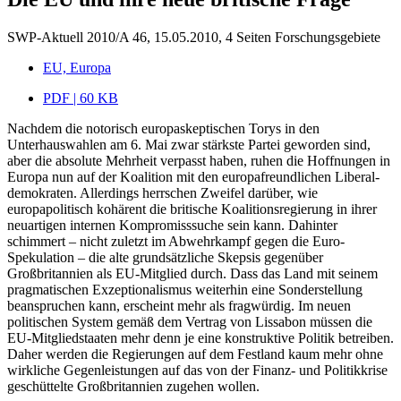
SWP-Aktuell 2010/A 46, 15.05.2010, 4 Seiten
Forschungsgebiete
EU, Europa
PDF | 60 KB
Nachdem die notorisch europaskeptischen Torys in den
Unterhauswahlen am 6. Mai zwar stärkste Partei geworden sind,
aber die absolute Mehrheit verpasst haben, ruhen die Hoffnungen in
Europa nun auf der Koalition mit den europafreundlichen Liberal-
demokraten. Allerdings herrschen Zweifel darüber, wie
europapolitisch kohärent die britische Koalitionsregierung in ihrer
neuartigen internen Kompromisssuche sein kann. Dahinter
schimmert – nicht zuletzt im Abwehrkampf gegen die Euro-
Spekulation – die alte grundsätzliche Skepsis gegenüber
Großbritannien als EU-Mitglied durch. Dass das Land mit seinem
pragmatischen Exzeptionalismus weiterhin eine Sonderstellung
beanspruchen kann, erscheint mehr als fragwürdig. Im neuen
politischen System gemäß dem Vertrag von Lissabon müssen die
EU-Mitgliedstaaten mehr denn je eine konstruktive Politik betreiben.
Daher werden die Regierungen auf dem Festland kaum mehr ohne
wirkliche Gegenleistungen auf das von der Finanz- und Politikkrise
geschüttelte Großbritannien zugehen wollen.