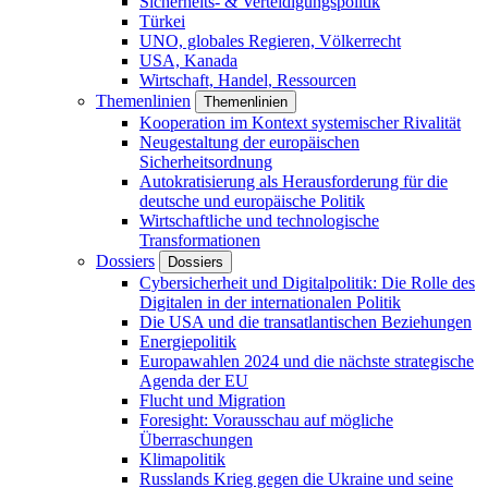
Sicherheits- & Verteidigungspolitik
Türkei
UNO, globales Regieren, Völkerrecht
USA, Kanada
Wirtschaft, Handel, Ressourcen
Themenlinien
Themenlinien
Kooperation im Kontext systemischer Rivalität
Neugestaltung der europäischen
Sicherheitsordnung
Autokratisierung als Herausforderung für die
deutsche und europäische Politik
Wirtschaftliche und technologische
Transformationen
Dossiers
Dossiers
Cybersicherheit und Digitalpolitik: Die Rolle des
Digitalen in der internationalen Politik
Die USA und die transatlantischen Beziehungen
Energiepolitik
Europawahlen 2024 und die nächste strategische
Agenda der EU
Flucht und Migration
Foresight: Vorausschau auf mögliche
Überraschungen
Klimapolitik
Russlands Krieg gegen die Ukraine und seine