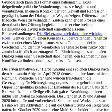
Grundsätzlich kann das Format eines natio­nalen Dialogs
tiefgreifende politische Ver­änderungsprozesse begleiten und
voranbringen. In einem Kontext, der von Gewalt und Repression
geprägt ist, kann der Dialog einen Weg aufzeigen, Differenzen auf
fried­liche Weise zu verhandeln. Zudem kann er den Prozess einer
demokratischen Öffnung be­gleiten, indem er eine breitere
Beteiligung der Zivilgesellschaft ermöglicht als reine
Elitenverhandlungen.
Die Zielsetzung spielt dabei eine wichtige
Rolle
. Geht es darum, einen Kon­sens zu übergreifenden Fragen zu
erzielen oder einen Mechanismus zu schaf­fen, um die tief in
Geschichte und Identität verankerten Gegensätze konstruktiv oder
zumindest friedlich auszutragen? Die Ein­richtung eines nationalen
Dialogs kann einer Gesellschaft dabei helfen, den Rahmen für ihre
Konflikte zu finden, ohne diese bereits aufzulösen.
Die ersten Initiativen zur Herbeiführung eines solchen Dialogs nach
dem Amtsantritt Abiys im April 2018 deuteten in eine kon­struktive
Richtung. Politische Gefangene wurden freigelassen, die
Gesetzgebung für Nichtregierungsorganisationen gelockert und
Oppositionspolitiker kehrten auf Ein­ladung der Regierung aus dem
Exil zurück. In der Zivilgesellschaft gab es Bemühungen, einen
inklusiven Dialog zu organisieren. Dazu fanden 2019 und Anfang
2020 infor­melle und vorbereitende Seminare und Workshops statt.
Es gab weitere Aktivitäten, die auf die Unterstützung der Regierung
trafen. Im Oktober 2020 wurde eine Multi-Stake­holder Initiative for