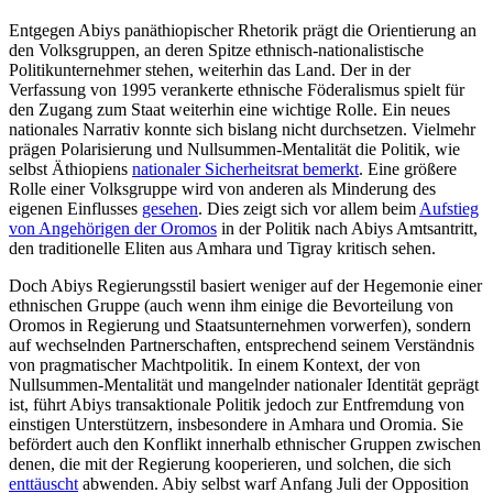
Entgegen Abiys panäthiopischer Rhetorik prägt die Orientierung an
den Volksgruppen, an deren Spitze ethnisch-nationalistische
Politikunternehmer stehen, weiterhin das Land. Der in der
Verfassung von 1995 ver­ankerte ethnische Föderalismus spielt für
den Zugang zum Staat weiterhin eine wich­tige Rolle. Ein neues
nationales Narrativ konnte sich bislang nicht durchsetzen. Vielmehr
prägen Polarisierung und Null­summen-Mentalität die Politik, wie
selbst Äthiopiens
nationaler Sicherheitsrat be­merkt
. Eine größere
Rolle einer Volks­gruppe wird von anderen als Minderung des
eigenen Einflusses
gesehen
. Dies zeigt sich vor allem beim
Aufstieg
von Angehörigen der Oromos
in der Politik nach Abiys Amtsantritt,
den traditionelle Eliten aus Amhara und Tigray kritisch sehen.
Doch Abiys Regierungsstil basiert weniger auf der Hegemonie einer
ethnischen Gruppe (auch wenn ihm einige die Bevorteilung von
Oromos in Regierung und Staatsunternehmen vorwerfen), sondern
auf wechselnden Partnerschaften, entsprechend seinem Verständnis
von pragmatischer Macht­politik. In einem Kontext, der von
Nullsummen-Mentalität und mangelnder natio­naler Identität geprägt
ist, führt Abiys trans­aktionale Politik jedoch zur Entfremdung von
einstigen Unterstützern, insbesondere in Amhara und Oromia. Sie
befördert auch den Konflikt innerhalb ethnischer Gruppen zwischen
denen, die mit der Regierung ko­operieren, und solchen, die sich
enttäuscht
abwenden. Abiy selbst warf Anfang Juli der Opposition