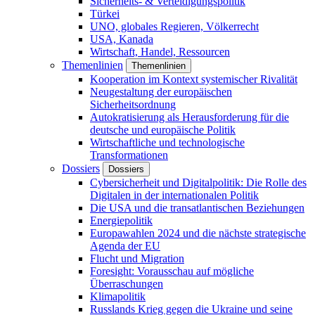
Sicherheits- & Verteidigungspolitik
Türkei
UNO, globales Regieren, Völkerrecht
USA, Kanada
Wirtschaft, Handel, Ressourcen
Themenlinien
Themenlinien
Kooperation im Kontext systemischer Rivalität
Neugestaltung der europäischen
Sicherheitsordnung
Autokratisierung als Herausforderung für die
deutsche und europäische Politik
Wirtschaftliche und technologische
Transformationen
Dossiers
Dossiers
Cybersicherheit und Digitalpolitik: Die Rolle des
Digitalen in der internationalen Politik
Die USA und die transatlantischen Beziehungen
Energiepolitik
Europawahlen 2024 und die nächste strategische
Agenda der EU
Flucht und Migration
Foresight: Vorausschau auf mögliche
Überraschungen
Klimapolitik
Russlands Krieg gegen die Ukraine und seine