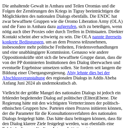
Die anhaltende Gewalt in Amhara und Teilen Oromias und die
Folgen der Zer­störungen des Kriegs in Tigray beeinträch­tigen die
Möglichkeiten des nationalen Dia­logs ebenfalls. Die ENDC hat
zwar bewaffnete Gruppen wie die Oromo Liberation Army (OLA)
und die Fano in Amhara dazu
aufgerufen
, sich zu beteiligen, wenn
nötig auch über Proxies oder durch Treffen in Drittstaaten. Direkter
Kontakt scheint aber schwierig zu sein. Die OLA
nannte ihrer­seits
konkrete Bedingungen
, um an dem Prozess teilzunehmen,
insbesondere mehr politische Freiheiten, Friedensverhandlungen
und eine unabhängigere Kommission. Genauso wie andere
Oppositionskräfte stört sich die bewaffnete Gruppe daran, dass die
von der PP dominierten Institutionen den Dialog über­wachen und
eventuelle Ergeb­nisse umsetzen sollen. Sie fordern seit langem die
Bildung einer Übergangsregierung.
Abiy lehnte dies bei der
Abschlussveranstaltung
des regionalen Dialogs in Addis Abeba
Anfang Juni 2024 als undemo­kratisch ab.
Vielleicht der größte Mangel des natio­nalen Dialogs ist jedoch ein
fehlender be­gleitender Dialog auf politischer (Eliten)­Ebene. Die
Regierung hätte mit den wich­tigsten Vertreter:innen der politisch-
ethni­schen Gruppen bzw. Parteien einen Prozess initiieren können,
der die Parameter für die Konsultationsverfahren des nationalen
Dialogs festgelegt hätte. Das hätte dazu bei­tragen können, dass für
den Dialog klarere Ziele festgelegt werden, was eben­falls eine