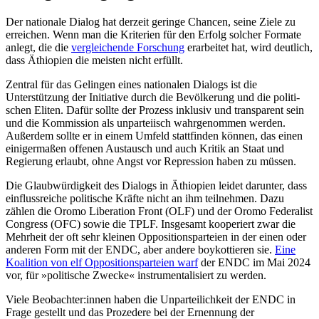
Der nationale Dialog hat derzeit geringe Chancen, seine Ziele zu
erreichen. Wenn man die Kriterien für den Erfolg solcher Formate
anlegt, die die
vergleichende Forschung
erarbeitet hat, wird deutlich,
dass Äthiopien die meisten nicht erfüllt.
Zentral für das Gelingen eines natio­nalen Dialogs ist die
Unterstützung der Initia­tive durch die Bevölkerung und die politi­
schen Eliten. Dafür sollte der Prozess in­klusiv und transparent sein
und die Kom­mission als unparteiisch wahr­genommen werden.
Außerdem sollte er in einem Um­feld stattfinden können, das einen
einiger­maßen offenen Aus­tausch und auch Kritik an Staat und
Regierung erlaubt, ohne Angst vor Repression haben zu müssen.
Die Glaubwürdigkeit des Dialogs in Äthio­pien leidet darunter, dass
einflussreiche politische Kräfte nicht an ihm teilnehmen. Dazu
zählen die Oromo Liberation Front (OLF) und der Oromo Federalist
Congress (OFC) sowie die TPLF. Insgesamt kooperiert zwar die
Mehrheit der oft sehr kleinen Oppositionsparteien in der einen oder
anderen Form mit der ENDC, aber andere boykottieren sie.
Eine
Koalition von elf Oppositionsparteien warf
der ENDC im Mai 2024
vor, für »politische Zwecke« in­strumen­talisiert zu werden.
Viele Beobachter:innen haben die Unparteilichkeit der ENDC in
Frage gestellt und das Prozedere bei der Ernennung der