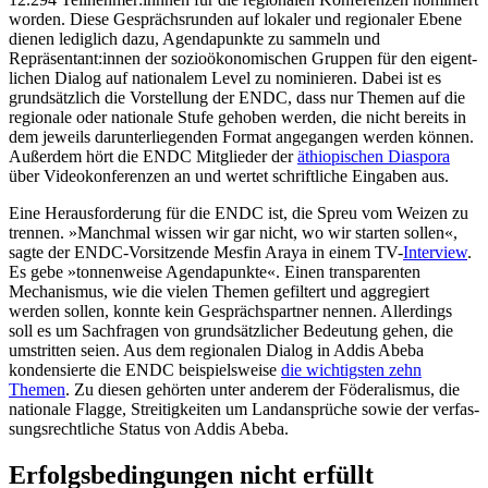
worden. Diese Ge­sprächs­runden auf lokaler und regio­naler Ebene
dienen lediglich dazu, Agendapunkte zu sammeln und
Repräsentant:innen der sozioökonomischen Gruppen für den eigent­
lichen Dialog auf nationalem Level zu nominieren. Dabei ist es
grundsätzlich die Vorstellung der ENDC, dass nur Themen auf die
regio­nale oder nationale Stufe gehoben werden, die nicht bereits in
dem jeweils darunter­liegenden Format angegangen werden kön­nen.
Außerdem hört die ENDC Mitglieder der
äthiopischen Diaspora
über Video­konferenzen an und wertet schriftliche Ein­gaben aus.
Eine Herausforderung für die ENDC ist, die Spreu vom Weizen zu
trennen. »Manch­mal wissen wir gar nicht, wo wir starten sollen«,
sagte der ENDC-Vorsitzende Mesfin Araya in einem TV-
Interview
.
Es gebe »tonnenweise Agendapunkte«. Einen trans­parenten
Mechanismus, wie die vielen Themen gefiltert und aggregiert
werden sollen, konnte kein Gesprächspartner nen­nen. Allerdings
soll es um Sachfragen von grundsätzlicher Bedeutung gehen, die
um­stritten seien. Aus dem regionalen Dialog in Addis Abeba
kondensierte die ENDC bei­spielsweise
die wichtigsten zehn
Themen
. Zu diesen gehörten unter anderem der Föderalismus, die
nationale Flagge, Streitig­keiten um Land­ansprüche sowie der verfas­
sungsrechtliche Status von Addis Abeba.
Erfolgsbedingungen nicht erfüllt