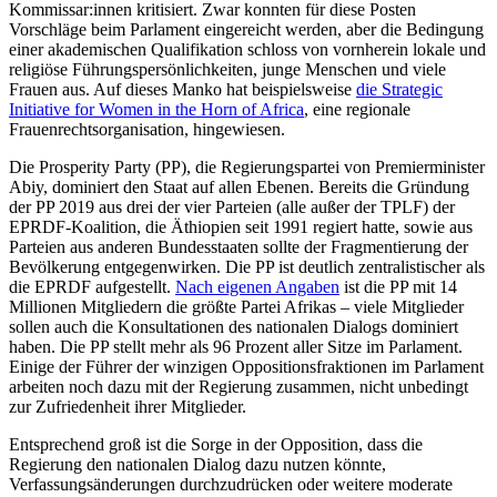
Kommissar:innen kritisiert. Zwar konnten für diese Posten
Vorschläge beim Parlament ein­gereicht werden, aber die Bedin­gung
einer akademischen Qualifikation schloss von vornherein lokale und
religiöse Füh­rungspersönlichkeiten, junge Menschen und viele
Frauen aus. Auf dieses Manko hat beispielsweise
die Strategic
Initiative for Women in the Horn of Africa
, eine regio­nale
Frauenrechtsorganisation, hingewiesen.
Die Prosperity Party (PP), die Regierungspartei von Premierminister
Abiy, dominiert den Staat auf allen Ebenen. Bereits die Grün­dung
der PP 2019 aus drei der vier Parteien (alle außer der TPLF) der
EPRDF-Koalition, die Äthiopien seit 1991 regiert hatte, sowie aus
Parteien aus anderen Bundesstaaten sollte der Fragmentierung der
Bevölkerung entgegenwirken. Die PP ist deutlich zentra­listischer als
die EPRDF aufgestellt.
Nach eigenen Angaben
ist die PP mit 14
Millionen Mitgliedern die größte Partei Afrikas – viele Mitglieder
sol­len auch die Konsul­tationen des natio­nalen Dialogs dominiert
haben. Die PP stellt mehr als 96 Prozent aller Sitze im Parlament.
Einige der Führer der winzigen Oppositions­fraktionen im Parlament
arbeiten noch dazu mit der Regierung zusammen, nicht unbedingt
zur Zufriedenheit ihrer Mitglieder.
Entsprechend groß ist die Sorge in der Opposition, dass die
Regierung den natio­nalen Dialog dazu nutzen könnte,
Verfassungsänderungen durchzudrücken oder weitere moderate