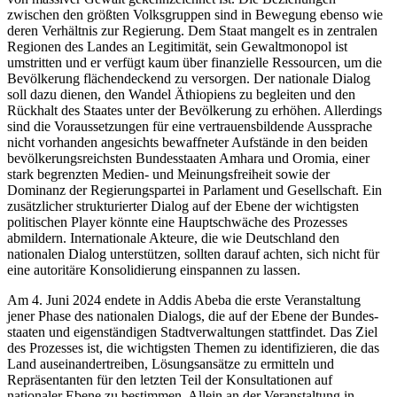
zwischen den größten Volksgruppen sind in Bewegung ebenso wie
deren Verhältnis zur Regierung. Dem Staat mangelt es in zentralen
Regionen des Landes an Legitimität, sein Gewaltmonopol ist
umstritten und er verfügt kaum über finanzielle Ressourcen, um die
Bevölkerung flächendeckend zu versorgen. Der nationale Dialog
soll dazu dienen, den Wandel Äthiopiens zu beglei­ten und den
Rückhalt des Staates unter der Bevölkerung zu erhöhen. Allerdings
sind die Voraussetzungen für eine vertrauensbildende Aussprache
nicht vorhanden an­gesichts bewaffneter Aufstände in den beiden
bevölkerungsreichsten Bundesstaaten Amhara und Oromia, einer
stark begrenzten Medien- und Meinungsfreiheit sowie der
Dominanz der Regierungspartei in Parlament und Gesellschaft. Ein
zusätzlicher strukturierter Dialog auf der Ebene der wichtigsten
politischen Player könnte eine Hauptschwäche des Prozesses
abmildern. Internationale Akteure, die wie Deutschland den
nationalen Dialog unterstützen, sollten darauf achten, sich nicht für
eine autoritäre Konsolidierung einspannen zu lassen.
Am 4. Juni 2024 endete in Addis Abeba die erste Veranstaltung
jener Phase des natio­nalen Dialogs, die auf der Ebene der Bundes­
staaten und eigenständigen Stadtverwaltun­gen stattfindet. Das Ziel
des Prozesses ist, die wichtigsten Themen zu identifizieren, die das
Land auseinandertreiben, Lösungsansätze zu ermitteln und
Repräsentanten für den letzten Teil der Konsultationen auf
nationaler Ebene zu bestimmen. Allein an der Veranstaltung in