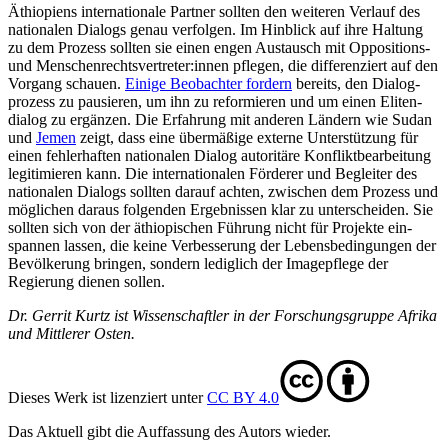
Äthiopiens internationale Partner sollten den weiteren Verlauf des
nationalen Dia­logs genau verfolgen. Im Hinblick auf ihre Haltung
zu dem Prozess sollten sie einen engen Aus­tausch mit Oppositions-
und Menschenrechtsvertreter:innen pflegen, die differen­ziert auf den
Vorgang schauen.
Einige Beobachter fordern
bereits, den Dia­log­
prozess zu pausieren, um ihn zu refor­mieren und um einen Eliten­
dialog zu er­gänzen. Die Erfahrung mit anderen Län­dern wie Sudan
und
Jemen
zeigt, dass eine übermäßige externe Unterstützung für
einen fehlerhaften nationalen Dialog auto­ritäre Konfliktbearbeitung
legitimieren kann. Die internationalen Förderer und Begleiter des
nationalen Dialogs sollten darauf achten, zwischen dem Prozess und
möglichen dar­aus folgenden Ergebnissen klar zu unter­scheiden. Sie
sollten sich von der äthiopischen Führung nicht für Pro­jekte ein­
spannen lassen, die keine Ver­besserung der Lebensbedingungen der
Bevölkerung bringen, sondern lediglich der Imagepflege der
Regierung dienen sollen.
Dr. Gerrit Kurtz ist Wissenschaftler in der Forschungsgruppe Afrika
und Mittlerer Osten.
Dieses Werk ist lizenziert unter
CC BY 4.0
Das Aktuell gibt die Auf­fassung des Autors wieder.