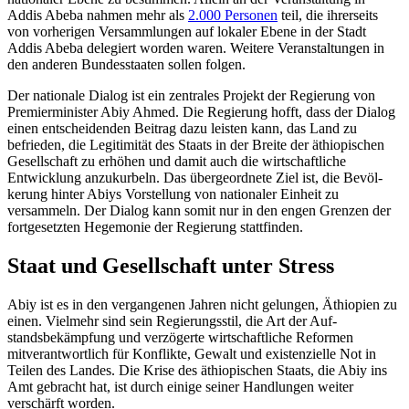
Addis Abeba nahmen mehr als
2.000 Personen
teil, die ihrerseits
von vorherigen Versammlungen auf lokaler Ebene in der Stadt
Addis Abeba delegiert worden waren. Weitere Veranstaltungen in
den anderen Bundesstaaten sollen folgen.
Der nationale Dialog ist ein zentrales Projekt der Regierung von
Premierminister Abiy Ahmed. Die Regierung hofft, dass der Dialog
einen entscheidenden Beitrag dazu leisten kann, das Land zu
befrieden, die Legitimität des Staats in der Breite der äthiopischen
Gesellschaft zu erhöhen und damit auch die wirtschaftliche
Entwicklung anzukurbeln. Das übergeordnete Ziel ist, die Bevöl­
kerung hinter Abiys Vorstellung von nationaler Einheit zu
versammeln. Der Dialog kann somit nur in den engen Gren­zen der
fortgesetzten Hegemonie der Regie­rung stattfinden.
Staat und Gesellschaft unter Stress
Abiy ist es in den vergangenen Jahren nicht gelungen, Äthiopien zu
einen. Vielmehr sind sein Regierungsstil, die Art der Auf­
standsbekämpfung und verzögerte wirt­schaftliche Reformen
mitverantwortlich für Konflikte, Gewalt und existenzielle Not in
Teilen des Landes. Die Krise des äthiopischen Staats, die Abiy ins
Amt gebracht hat, ist durch einige seiner Handlungen weiter
verschärft worden.