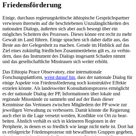
Friedensförderung
Einige, durchaus regierungskritische äthio­pische Gesprächspartner
verwiesen ihrer­seits auf die beschriebenen Unzulänglichkeiten des
nationalen Dialogs, äußerten sich aber auch besorgt über ein
mögliches Schei­tern des Prozesses. Dieses könne erst recht zu mehr
Gewalt im Land führen. Einige sprachen sich daher dafür aus, das
Beste aus der Gelegenheit zu machen. Gerade im Hinblick auf das
Ziel eines zu­künftig fried­lichen Zusammenlebens gilt es, zu verhin­
dern, dass das Instrument des Dia­logs insgesamt Schaden nimmt
und das gesell­schaft­liche Misstrauen sich weiter erhöht.
Das Ethiopia Peace Observatory, eine internationale
Forschungsplattform,
weist darauf hin
, dass der nationale Dialog für
einige Aspekte von Friedensförderung noch konstruktive Effekte
erzielen könnte. Als landesweiter Konsultationsprozess er­mög­licht
es der nationale Dialog der PP, Infor­mationen über lokale und
regionale Miss­stände zu sammeln und auf der Basis dieser
Kenntnisse das Vertrauen zwischen Mit­gliedern der PP sowie zur
jewei­ligen Ver­wal­tung zu verbessern. Damit könnte die Regierung
auch eher in die Lage versetzt werden, Kon­flikte vor Ort zu bear­
beiten. Ähnlich verhält es sich in kleineren Regio­nen in der
Peripherie, in denen es so fried­lich wie lange nicht mehr ist. Dort hat
es erfolgreiche Frie­densprozesse mit bewaffneten Gruppen gegeben,