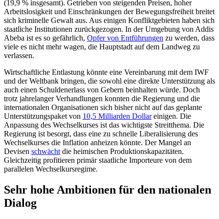
(19,9
% insgesamt). Getrieben von steigenden Prei­sen, hoher
Arbeitslosigkeit und Einschränkungen der Bewegungs­freiheit breitet
sich kriminelle Gewalt aus. Aus einigen Kon­flikt­gebieten haben sich
staatliche Institu­tionen zurück­gezogen. In der Umgebung von Addis
Abeba ist es so gefährlich,
Opfer von Entführungen
zu werden, dass
viele es nicht mehr wagen, die Hauptstadt auf dem Landweg zu
verlassen.
Wirtschaftliche Entlastung könnte eine Vereinbarung mit dem IWF
und der Welt­bank bringen, die sowohl eine direkte Unterstützung als
auch einen Schulden­erlass von Gebern beinhalten würde. Doch
trotz jahrelanger Verhandlungen konnten die Regierung und die
internationalen Organisationen sich bisher nicht auf das geplante
Unterstützungspaket von
10,5 Mil­liarden Dollar
einigen. Die
Anpassung des Wechselkurses ist das wichtigste Streit­thema. Die
Regierung ist besorgt, dass eine zu schnelle Liberalisierung des
Wechselkurses die Inflation anheizen könnte. Der Mangel an
Devisen
schwächt
die heimischen Produktionskapazitäten.
Gleichzeitig profitieren primär staatliche Importeure von dem
parallelen Wechselkursregime.
Sehr hohe Ambitionen für den nationalen
Dialog