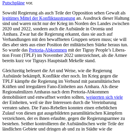
Putschpläne
vor.
Sowohl Regierung als auch Teile der Oppo­sition sehen Gewalt als
legitimes Mittel der Konfliktaustragung
an. Ausdruck dieser Haltung
sind und waren nicht nur der Krieg im Norden des Landes zwischen
2020 und 2022, sondern auch die Auf­stände in Oromia und
Amhara. Zwar hat die Regierung erkannt, dass sie auch auf
Verhandlungen mit den bewaffneten Gruppen setzen muss; sie will
dies aber stets aus einer Position der militärischen Stärke heraus tun.
So wurde das
Pretoria-Abkom­men
mit der Tigray People’s Libera­
tion Front (TPLF) im November 2022 unter­zeichnet, als die Armee
bereits kurz vor Tigrays Hauptstadt Mekelle stand.
Gleichzeitig befeuert die Art und Weise, wie die Regierung
Aufstände bekämpft, Kon­flikte eher noch. Im Krieg gegen die
TPLF kämpfte die Regierung im Verbund mit para­militärischen
Kräften und irregulären Fano-Einheiten aus Amhara. Als diese
Regio­nalmilizen Amharas nach dem Pretoria-Abkommen
demobilisiert und entwaffnet werden sollten,
weigerten sich viele
der Einheiten, weil sie ihre Interessen durch die Vereinbarung
verraten sahen. Die Fano-Rebellen konnten einen erheblichen
Zulauf von diesen gut ausgebildeten paramilitäri­schen Kämpfern
verzeichnen, der es ihnen erlaub­te, gegen die Regierungsarmee zu
be­ste­hen. Seither kontrollieren die Aufständischen weite Teile der
ländlichen Gebiete und dringen ab und zu in Städte wie die