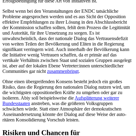
Erfolgsbedingung für diese Art von Initiati­ven ist.
Selbst wenn bei den Veranstaltungen der ENDC tatsächliche
Probleme angesprochen werden und es aus Sicht der Opposition
effektive Empfehlungen zu ihrer Lösung in den Abschlussbericht
der Kommission schaf­fen sollten, fehlt dem Prozess die Legitimität
und Autorität, für ihre Umsetzung zu sor­gen. Es ist
unwahrscheinlich, dass der nationale Dialog das Vertrauens­defizit
von weiten Teilen der Bevölkerung und Eliten in die Regierung
signifikant ver­ringern wird. Auch innerhalb der Bevölkerung kann
die Initiative wenig Vertrauen schaffen, da er primär auf das
vertikale Verhältnis zwischen Staat und sozialen Gruppen aus­gelegt
ist, aber auf der lokalen Ebene Vertreter:innen unterschiedlicher
Communities gar nicht
zusammenbringt
.
Ohne einen übergreifenden Konsens besteht jedoch ein großes
Risiko, dass die Regierung den nationalen Dialog nutzen wird, um
die wichtigsten oppositionellen Kräfte zu umgehen oder gar zu
isolieren. Abiy soll beispielsweise die
Aufsplitterung weiterer
Bundesstaaten
anstreben, was die größeren Volksgruppen
schwächen würde. Statt einer Atmosphäre der demokratischen
Auseinandersetzung könnte der Dialog auf diese Weise der auto­
ritären Konsolidierung Vorschub leisten.
Risiken und Chancen für