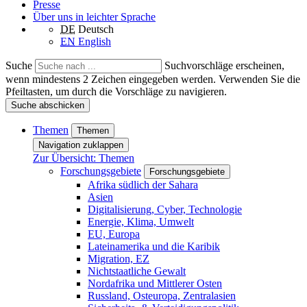
Presse
Über uns in leichter Sprache
DE
Deutsch
EN
English
Suche
Suchvorschläge erscheinen,
wenn mindestens 2 Zeichen eingegeben werden. Verwenden Sie die
Pfeiltasten, um durch die Vorschläge zu navigieren.
Suche abschicken
Themen
Themen
Navigation zuklappen
Zur Übersicht: Themen
Forschungsgebiete
Forschungsgebiete
Afrika südlich der Sahara
Asien
Digitalisierung, Cyber, Technologie
Energie, Klima, Umwelt
EU, Europa
Lateinamerika und die Karibik
Migration, EZ
Nichtstaatliche Gewalt
Nordafrika und Mittlerer Osten
Russland, Osteuropa, Zentralasien