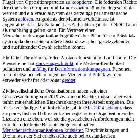
Flügel von Oppositionsparteien
zu kooptieren
. Die föderalen Rechte
der ethnischen Gruppen und Bundesstaaten könnten eingeschränkt
werden und ein Präsidialsystem das derzeitige parlamen­tarische
System
ablösen
. Angesichts der Mehr­heitsverhältnisse ist
augenfällig, dass das Parlament als Aufsichtsorgan der ENDC kaum
als unabhängig gelten kann. Ein Ver­treter einer
Menschenrechtsorganisation begrüßte daher Pläne für ein Präsidial­
system, da dieses eine größere Distanz zwischen gesetz­gebender
und ausführender Gewalt schaf­fen könne.
Ein Klima für offenen, freien Austausch besteht im Land kaum. Die
Pressefreiheit ist
stark eingeschränkt
, die Medienöffentlichkeit
polarisiert und
anfällig für Desinforma­tions
kampagnen
. Personen
mit unliebsamen Meinungen aus Medien und Politik werden
entweder ver­haftet oder sogar
getötet
.
Zivilgesellschaftliche Organisationen haben seit einer
Gesetzesänderung von 2019 zwar mehr Rechte, müssen aber wei­
terhin mit erheblichen Einschränkungen ihrer Arbeit umgehen. Die
für sie zuständige Bundesbehörde gab im
Mai 2024 bekannt
, dass
sie plane, fast der Hälfte der bisher regis­trierten Organisationen die
Lizenz zu entziehen, weil sie die gesetzlichen Anforde­rungen nicht
erfüllten oder keine Berichte eingereicht hätten.
Menschenrechtsorganisationen kritisieren
Einschränkungen und
Drohungen der Sicherheitskräfte auch bei Auslandsreisen.