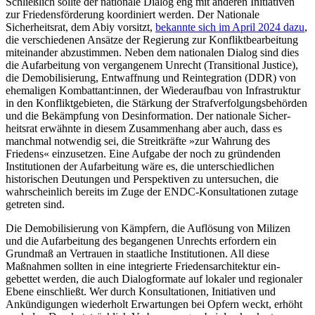
Schließlich sollte der nationale Dialog eng mit anderen Initiativen
zur Friedensförderung koordiniert werden. Der Natio­nale
Sicherheitsrat, dem Abiy vorsitzt,
be­kannte sich im April 2024 dazu
,
die ver­schiedenen Ansätze der Regierung zur Konfliktbearbeitung
miteinander ab­zustim­men. Neben dem nationalen Dialog sind dies
die Aufarbeitung von vergangenem Unrecht (Transitional Justice),
die Demobilisierung, Entwaffnung und Reinte­gration (DDR) von
ehemaligen Kombattant:innen, der Wiederaufbau von Infrastruktur
in den Konfliktgebieten, die Stärkung der Straf­verfolgungsbehörden
und die Bekämpfung von Desinformation. Der nationale Sicher­
heitsrat erwähnte in diesem Zusammenhang aber auch, dass es
manchmal not­wendig sei, die Streitkräfte »zur Wahrung des
Friedens« einzusetzen. Eine Aufgabe der noch zu gründenden
Institutionen der Auf­arbeitung wäre es, die unterschiedlichen
historischen Deutungen und Perspektiven zu untersuchen, die
wahrscheinlich bereits im Zuge der ENDC-Konsultationen zutage
getreten sind.
Die Demobilisierung von Kämpfern, die Auflösung von Milizen
und die Aufarbeitung des begangenen Unrechts erfordern ein
Grundmaß an Vertrauen in staatliche Institutionen. All diese
Maßnahmen sollten in eine integrierte Friedensarchitektur ein­
gebettet werden, die auch Dialogformate auf lokaler und regionaler
Ebene einschließt. Wer durch Konsultationen, Initiativen und
Ankündigungen wiederholt Erwartungen bei Opfern weckt, erhöht