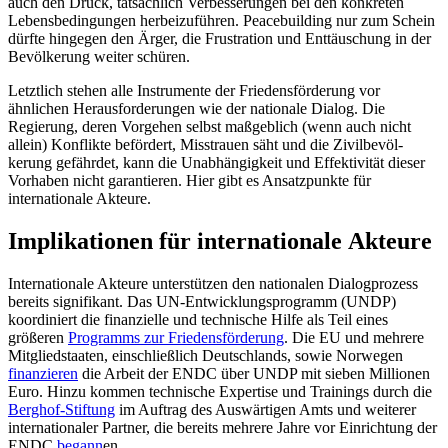
auch den Druck, tatsächlich Verbesserungen bei den kon­kreten
Lebensbedingungen herbeizuführen. Peacebuilding nur zum Schein
dürfte hin­gegen den Ärger, die Frustration und Ent­täuschung in der
Bevölkerung weiter schüren.
Letztlich stehen alle Instrumente der Friedensförderung vor
ähnlichen Herausforderungen wie der nationale Dialog. Die
Regierung, deren Vorgehen selbst maß­geblich (wenn auch nicht
allein) Konflikte be­fördert, Misstrauen säht und die Zivil­bevöl­
kerung gefährdet, kann die Unabhängigkeit und Effektivität dieser
Vorhaben nicht garantieren. Hier gibt es Ansatz­punkte für
internationale Akteure.
Implikationen für internationale Akteure
Internationale Akteure unterstützen den nationalen Dialogprozess
bereits signifikant. Das UN-Entwicklungsprogramm (UNDP)
koordiniert die finanzielle und technische Hilfe als Teil eines
größeren
Programms zur Friedensförderung
. Die EU und mehrere
Mit­gliedstaaten, einschließlich Deutschlands, sowie Norwegen
finanzieren
die Arbeit der ENDC über UNDP mit sieben Millionen
Euro. Hinzu kommen technische Expertise und Trai­nings durch die
Berghof-Stiftung
im Auftrag des Auswärtigen Amts und weiterer
inter­nationaler Partner, die bereits mehrere Jahre vor Einrichtung der
ENDC
begann
en
.