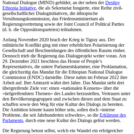
National Dialogue (MIND) gebildet, an der neben der
Destiny
Ethiopia Initiative
, die als Sekretariat fun­gier­te, eine Reihe zivil­
gesellschaftlicher Dialog­initiativen, die äthiopische
Versöhnungskommission, das Friedensministe­rium als
Regierungsvertretung sowie der Joint Coun­cil of Political Parties
(d.
h. die Oppo­sitionsparteien) teilnahmen.
Anfang November 2020 brach der Krieg in Tigray aus. Der
militärische Konflikt ging mit einer erheblichen Polarisierung der
Gesellschaft und Beschneidungen des öffent­lichen Raums einher.
Dennoch trieb die Regierung das Dialogprojekt weiter voran. Am
29. Dezember 2021 beschloss das House of People’s
Representatives, die untere Parlamentskammer, eine Proklamation,
die gleichzeitig das Mandat für die Ethiopian National Dialogue
Commission (ENDC) dar­stellte. Diese nahm im Februar 2022 ihre
Arbeit auf. Ihre Amtszeit währt drei Jahre. Das Mandat sieht drei
übergreifende Ziele vor: einen »nationalen Konsens« über die
»tiefgreifendsten Themen« des Landes her­zustellen, Vertrauen unter
den Bevölkerungsgruppen und zwischen diesen und dem Staat zu
schaffen sowie den Weg für eine Kultur des Dialogs zu bereiten.
Die Ambition könnte kaum höher sein, sollen doch »interne
Probleme, die seit Jahr­hunderten schwelen«, so die
Erklärung des
Parlaments
, durch eine neue Kultur des Dialogs gelöst werden.
Die Regierung betont selbst, welch ein Wandel ein erfolgreicher