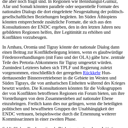
die aber noch fragil sind. In Regionen wie Benishangul-Gumuz,
Afar und Somali könnten parallele oder sequentielle Formate des
nationalen Dia­logs die dort eingeleitete Neugestaltung der politisch-
gesell­schaftlichen Beziehungen begleiten. Im Süden Äthiopiens
könnten entsprechende zusätzliche Formate, die sich aus den
Konsultationen der ENDC ergeben, den in den letzten Jahren neu
gebildeten Regionen helfen, ihre Legitimität zu er­höhen und
Konflikten vorzubeugen.
In Amhara, Oromia und Tigray könnte der nationale Dialog dann
einen Beitrag zur Konfliktbeilegung leisten, wenn es glaub­würdige
Friedens­verhandlungen (mit Fano und der OLA) gäbe bzw. zentrale
Teile des Pretoria-Abkommens für Tigray umgesetzt würden.
Zumindest Letzteres haben sich TPLF und Regierung zuletzt
vorgenommen, einschließlich der geregelten
Rückkehr
Hun­
derttausender Binnenvertriebener in die Gebiete im Westen und
Süden Tigrays, die von amharischen Einheiten während des Krieges
besetzt wurden. Die Konsulta­tionen könnten für die Volksgruppen
der von Konflikten betroffenen Regionen ein Forum bieten, um ihre
Vorstellungen von dem Zusammenleben auf nationaler Ebene
einzubringen. Freilich kann dies nur gelin­gen, wenn die beteiligten
politischen und bewaffneten Gruppen der Unabhängigkeit der
ENDC vertrauen, beispielsweise durch die Ernennung weiterer
Kommissar:innen in einer zweiten Phase.