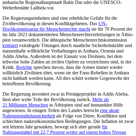
amharische Regionalhauptstadt Bahir Dar oder die UNESCO-
Welterbestätte Lalibela vor.
Die Regierungseinheiten sind eine erheb­liche Gefahr für die
Zivilbevölkerung in die­sen Konfliktgebieten. Das
UN-
Hochkommis­sariat für Menschenrechte macht
sie für 70 Prozent der
im Jahr 2023 dokumentier­ten Menschenrechtsverletzungen in Äthio­
pien verantwortlich. Die äthiopische Men­schenrechtskommission
kritisiert
extralegale Tötungen durch staatliche Sicherheitskräfte und
massenhafte willkürliche Verhaftun­gen in Amhara, Oromia und
Addis Abeba. Außerdem ist der Einsatz von Drohnen, bei dem
teilweise hohe Zahlen an zivilen Opfern zu verzeichnen sind, in der
Kritik.
Berichte
sprechen davon, dass die Armee immer wieder
willkürlich Zivilisten tötet, wenn sie der Fano-Rebellen in Amhara
nicht habhaft werden kann. All dies schürt weitere Gegen­wehr der
betroffenen Bevölkerung.
Die Regierung investiert zwar in Prestige­projekte in Addis Abeba,
lässt aber weite Teile der Bevölkerung zurück.
Mehr als
21 Millionen Menschen
in Äthiopien sind auf humanitäre Hilfe
angewiesen. In eini­gen Teilen des Landes herrscht
eine akute
Nahrungsmittelunsicherheit
als Folge von Dürre, Konflik­ten und
schlechten makroökonomischen Bedingungen. Die Inflation ist zwar
seit letztem Jahr gesunken, bewegt sich aber gerade
für
Nahrungsmittel mit 22,7 Prozent weiter auf einem hohen Niveau