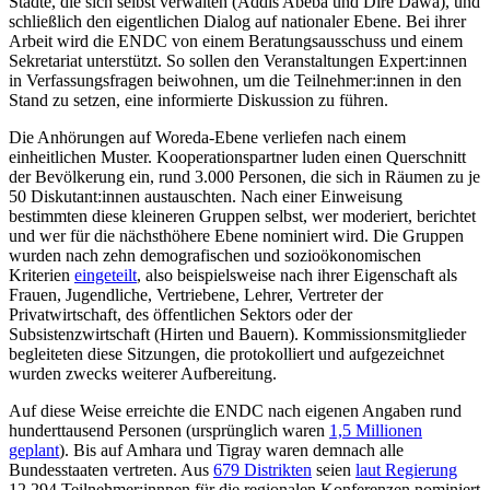
Städte, die sich selbst verwalten (Addis Abeba und Dire Dawa), und
schließlich den eigentlichen Dialog auf nationaler Ebene. Bei ihrer
Arbeit wird die ENDC von einem Beratungs­ausschuss und einem
Sekretariat unterstützt. So sollen den Ver­anstaltungen Expert:innen
in Verfassungsfragen beiwohnen, um die Teilnehmer:innen in den
Stand zu setzen, eine informierte Diskussion zu führen.
Die Anhörungen auf Woreda-Ebene ver­liefen nach einem
einheitlichen Muster. Ko­operationspartner luden einen Querschnitt
der Bevölkerung ein, rund 3.000 Per­sonen, die sich in Räumen zu je
50 Diskutant:in­nen austauschten. Nach einer Einweisung
bestimmten diese kleineren Gruppen selbst, wer moderiert, berichtet
und wer für die nächsthöhere Ebene nomi­niert wird. Die Gruppen
wurden nach zehn demografischen und sozioökonomischen
Kriterien
eingeteilt
, also beispielsweise nach ihrer Eigenschaft als
Frauen, Jugend­liche, Ver­triebene, Lehrer, Vertreter der
Privatwirtschaft, des öffentlichen Sektors oder der
Subsistenzwirtschaft (Hirten und Bauern). Kommissionsmitglieder
begleiteten diese Sitzungen, die protokolliert und aufgezeich­net
wurden zwecks weiterer Aufbereitung.
Auf diese Weise erreichte die ENDC nach eigenen Angaben rund
hunderttausend Personen (ursprünglich waren
1,5 Millionen
geplant
). Bis auf Amhara und Tigray waren demnach alle
Bundesstaaten vertreten. Aus
679 Distrikten
seien
laut Regierung
12.294 Teilnehmer:innnen für die regionalen Kon­ferenzen nominiert