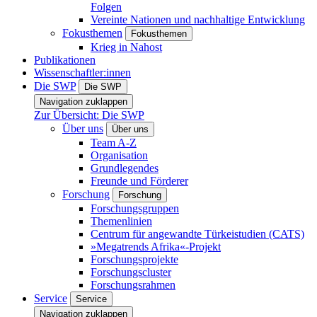
Folgen
Vereinte Nationen und nachhaltige Entwicklung
Fokusthemen
Fokusthemen
Krieg in Nahost
Publikationen
Wissenschaftler:innen
Die SWP
Die SWP
Navigation zuklappen
Zur Übersicht: Die SWP
Über uns
Über uns
Team A-Z
Organisation
Grundlegendes
Freunde und Förderer
Forschung
Forschung
Forschungsgruppen
Themenlinien
Centrum für angewandte Türkeistudien (CATS)
»Megatrends Afrika«-Projekt
Forschungsprojekte
Forschungscluster
Forschungsrahmen
Service
Service
Navigation zuklappen