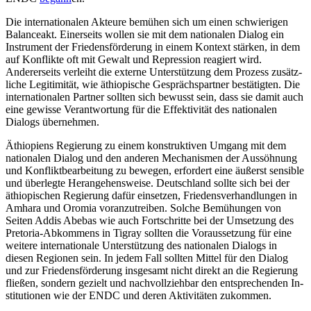
Die internationalen Akteure bemühen sich um einen schwierigen
Balanceakt. Einerseits wollen sie mit dem nationalen Dialog ein
Instrument der Friedensförderung in einem Kontext stärken, in dem
auf Konflikte oft mit Gewalt und Repression reagiert wird.
Andererseits verleiht die ex­terne Unterstützung dem Prozess zusätz­
liche Legitimität, wie äthiopische Gesprächs­partner bestätigten. Die
internationalen Partner sollten sich bewusst sein, dass sie damit auch
eine gewisse Verantwortung für die Effektivität des nationalen
Dialogs über­nehmen.
Äthiopiens Regierung zu einem konstruk­tiven Umgang mit dem
nationalen Dialog und den anderen Mechanismen der Aus­söhnung
und Konfliktbearbeitung zu be­wegen, erfordert eine äußerst sensible
und überlegte Herangehensweise. Deutschland sollte sich bei der
äthiopischen Regie­rung dafür einsetzen, Friedensverhandlungen in
Amhara und Oromia voranzutreiben. Solche Bemühungen von
Seiten Addis Abebas wie auch Fortschritte bei der Um­setzung des
Pretoria-Abkom­mens in Tigray sollten die Voraussetzung für eine
weitere internationale Unterstützung des nationalen Dialogs in
diesen Regionen sein. In jedem Fall soll­ten Mittel für den Dialog
und zur Friedens­förde­rung insgesamt nicht direkt an die Regierung
fließen, sondern gezielt und nachvollziehbar den entsprechenden In­
stitutionen wie der ENDC und deren Akti­vitäten zukommen.