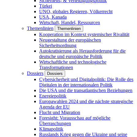
Sicherheits- & Verteidigungspolitik
Türkei
UNO, globales Regieren, Völkerrecht
USA, Kanada
Wirtschaft, Handel, Ressourcen
Themenlinien
Themenlinien
Kooperation im Kontext systemischer Rivalität
Neugestaltung der europäischen
Sicherheitsordnung
Autokratisierung als Herausforderung für die
deutsche und europäische Politik
Wirtschaftliche und technologische
Transformationen
Dossiers
Dossiers
Cybersicherheit und Digitalpolitik: Die Rolle des
Digitalen in der internationalen Politik
Die USA und die transatlantischen Beziehungen
Energiepolitik
Europawahlen 2024 und die nächste strategische
Agenda der EU
Flucht und Migration
Foresight: Vorausschau auf mögliche
Überraschungen
Klimapolitik
Russlands Krieg gegen die Ukraine und seine