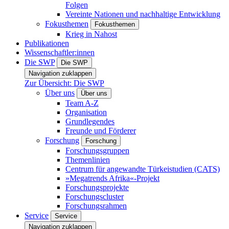
Folgen
Vereinte Nationen und nachhaltige Entwicklung
Fokusthemen
Fokusthemen
Krieg in Nahost
Publikationen
Wissenschaftler:innen
Die SWP
Die SWP
Navigation zuklappen
Zur Übersicht: Die SWP
Über uns
Über uns
Team A-Z
Organisation
Grundlegendes
Freunde und Förderer
Forschung
Forschung
Forschungsgruppen
Themenlinien
Centrum für angewandte Türkeistudien (CATS)
»Megatrends Afrika«-Projekt
Forschungsprojekte
Forschungscluster
Forschungsrahmen
Service
Service
Navigation zuklappen