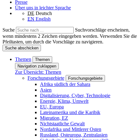
Presse
Über uns in leichter Sprache
DE
Deutsch
EN
English
Suche
Suchvorschläge erscheinen,
wenn mindestens 2 Zeichen eingegeben werden. Verwenden Sie die
Pfeiltasten, um durch die Vorschläge zu navigieren.
Suche abschicken
Themen
Themen
Navigation zuklappen
Zur Übersicht: Themen
Forschungsgebiete
Forschungsgebiete
Afrika südlich der Sahara
Asien
Digitalisierung, Cyber, Technologie
Energie, Klima, Umwelt
EU, Europa
Lateinamerika und die Karibik
Migration, EZ
Nichtstaatliche Gewalt
Nordafrika und Mittlerer Osten
Russland, Osteuropa, Zentralasien