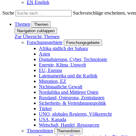
EN
English
Suche
Suchvorschläge erscheinen, wenn
Themen
Themen
Navigation zuklappen
Zur Übersicht: Themen
Forschungsgebiete
Forschungsgebiete
Afrika südlich der Sahara
Asien
Digitalisierung, Cyber, Technologie
Energie, Klima, Umwelt
EU, Europa
Lateinamerika und die Karibik
Migration, EZ
Nichtstaatliche Gewalt
Nordafrika und Mittlerer Osten
Russland, Osteuropa, Zentralasien
Sicherheits- & Verteidigungspolitik
Türkei
UNO, globales Regieren, Völkerrecht
USA, Kanada
Wirtschaft, Handel, Ressourcen
Themenlinien
Themenlinien