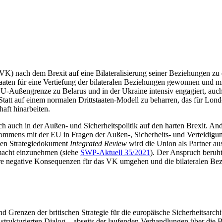
 (VK) nach dem Brexit auf eine Bilateralisierung seiner Beziehungen z
aaten für eine Vertiefung der bilateralen Beziehungen gewonnen und mit
 EU-Außengrenze zu Belarus und in der Ukraine intensiv engagiert, auc
Statt auf einem normalen Dritt­staaten-Modell zu beharren, das für Lon
aft hinarbeiten.
 auch in der Außen- und Sicherheitspolitik auf den har­ten Brexit. And
ens mit der EU in Fragen der Außen-, Sicherheits- und Ver­teidigungsp
eten Strategiedokument
Integrated Review
wird die Union als Partner aus
smacht einzunehmen (siehe
SWP-Aktuell 35/2021
). Der Anspruch beruht
re negative Konsequenzen für das VK umgehen und die bilateralen Bezi
d Grenzen der britischen Strategie für die europäische Sicherheitsarc
n strukturierten Dialog – abseits der laufenden Verhandlungen über die