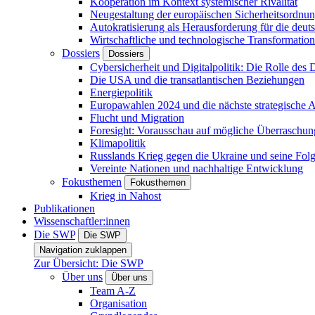
Kooperation im Kontext systemischer Rivalität
Neugestaltung der europäischen Sicherheitsordnu
Autokratisierung als Herausforderung für die deut
Wirtschaftliche und technologische Transformatio
Dossiers
Dossiers
Cybersicherheit und Digitalpolitik: Die Rolle des Di
Die USA und die transatlantischen Beziehungen
Energiepolitik
Europawahlen 2024 und die nächste strategische
Flucht und Migration
Foresight: Vorausschau auf mögliche Überraschu
Klimapolitik
Russlands Krieg gegen die Ukraine und seine Fol
Vereinte Nationen und nachhaltige Entwicklung
Fokusthemen
Fokusthemen
Krieg in Nahost
Publikationen
Wissenschaftler:innen
Die SWP
Die SWP
Navigation zuklappen
Zur Übersicht: Die SWP
Über uns
Über uns
Team A-Z
Organisation