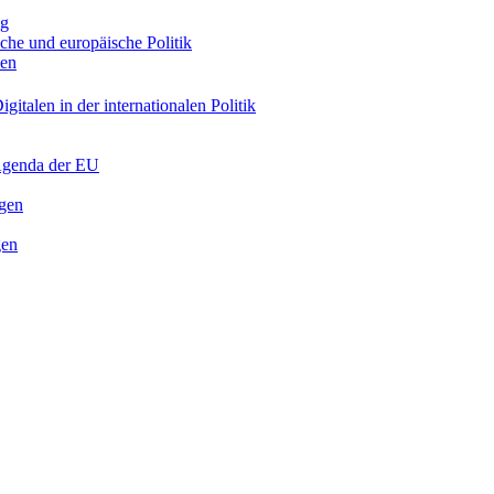
ng
sche und europäische Politik
nen
gitalen in der internationalen Politik
 Agenda der EU
ngen
gen