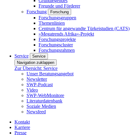
Grundlegendes
Freunde und Förderer
Forschung
Forschung
Forschungsgruppen
Themenlinien
Centrum für angewandte Türkeistudien (CATS)
»Megatrends Afrika«-Projekt
Forschungsprojekte
Forschungscluster
Forschungsrahmen
Service
Service
Navigation zuklappen
Zur Übersicht: Service
Unser Beratungsangebot
Newsletter
SWP-Podcast
Video
SWP-WebMonitore
Literaturdatenbank
Soziale Medien
Newsfeed
Kontakt
Karriere
Presse