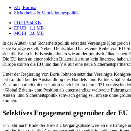
EU, Europa
Sicherheits- & Verteidigungspolitik
PDF | 304 KB
EPUB | 1,1 MB
MOBI | 2,6 MB
In der Außen- und Sicherheitspolitik setzt das Vereinigte Königreich
erste Erfolge erzielt: Neben Deutschland hat es eine Reihe von EU-St
sich die Briten in Krisensituationen wie an der polnisch
/
litaui­schen
Die EU kann an einer solchen Bilateralisierung kein Interesse haben. 
Europa sollten die EU und das VK auf eine neue Sicherheitspartnersch
Unter der Regierung von Boris Johnson setzt das Vereinigte Königreich
hat London bei der Aushandlung des Handels- und Partnerschaftsabkomm
Zusammenarbeit mit der Union verzichtet. In dem 2021 ver­abschied
»Global Britain« eine Posi­tion als eigenständige weltweite Führung
Außen- und Sicherheitspolitik schwach genug sei, um sie ohne größe
können.
Selektives Engagement gegenüber der EU
Ein Jahr nach Ende der Brexit-Übergangs­phase werden die Erfolge un
und der EU, so ist die Zusammenarbeit sehr selek­tiv geblieben. Eine