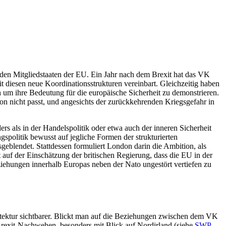
u den Mitgliedstaaten der EU. Ein Jahr nach dem Brexit hat das VK
 diesen neue Koordinationsstrukturen verein­bart. Gleichzeitig haben
h um ihre Bedeutung für die europäische Sicherheit zu demonstrieren.
don nicht passt, und angesichts der zurückkehrenden Kriegsgefahr in
ers als in der Handelspolitik oder etwa auch der inneren Sicherheit
olitik bewusst auf jegliche For­men der struk­turierten
­geblen­det. Stattdessen formuliert Lon­don darin die Ambition, als
 auf der Ein­schätzung der britischen Regierung, dass die EU in der
ehungen innerhalb Euro­pas neben der Nato ungestört vertiefen zu
hitektur sichtbarer. Blickt man auf die Beziehungen zwischen dem VK
 Brexit-Nachwehen, besonders mit Blick auf Nordirland (siehe
SWP-