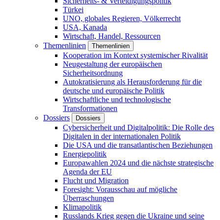
Sicherheits- & Verteidigungspolitik
Türkei
UNO, globales Regieren, Völkerrecht
USA, Kanada
Wirtschaft, Handel, Ressourcen
Themenlinien
Themenlinien
Kooperation im Kontext systemischer Rivalität
Neugestaltung der europäischen
Sicherheitsordnung
Autokratisierung als Herausforderung für die
deutsche und europäische Politik
Wirtschaftliche und technologische
Transformationen
Dossiers
Dossiers
Cybersicherheit und Digitalpolitik: Die Rolle des
Digitalen in der internationalen Politik
Die USA und die transatlantischen Beziehungen
Energiepolitik
Europawahlen 2024 und die nächste strategische
Agenda der EU
Flucht und Migration
Foresight: Vorausschau auf mögliche
Überraschungen
Klimapolitik
Russlands Krieg gegen die Ukraine und seine