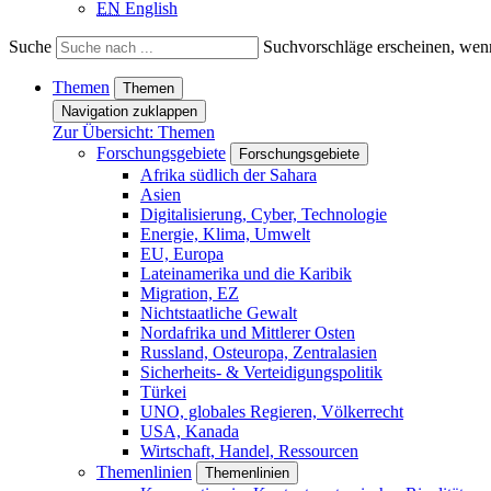
EN
English
Suche
Suchvorschläge erscheinen, wenn
Themen
Themen
Navigation zuklappen
Zur Übersicht: Themen
Forschungsgebiete
Forschungsgebiete
Afrika südlich der Sahara
Asien
Digitalisierung, Cyber, Technologie
Energie, Klima, Umwelt
EU, Europa
Lateinamerika und die Karibik
Migration, EZ
Nichtstaatliche Gewalt
Nordafrika und Mittlerer Osten
Russland, Osteuropa, Zentralasien
Sicherheits- & Verteidigungspolitik
Türkei
UNO, globales Regieren, Völkerrecht
USA, Kanada
Wirtschaft, Handel, Ressourcen
Themenlinien
Themenlinien