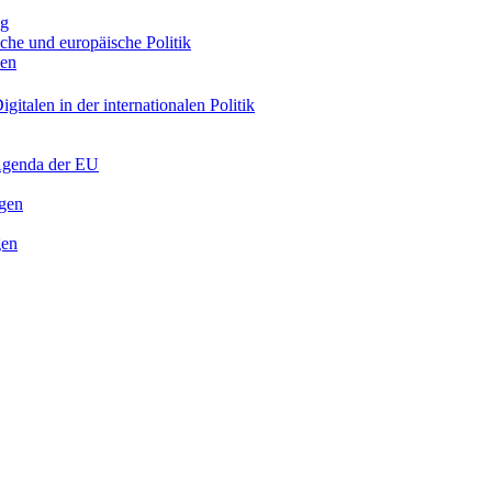
ng
sche und europäische Politik
nen
gitalen in der internationalen Politik
 Agenda der EU
ngen
gen