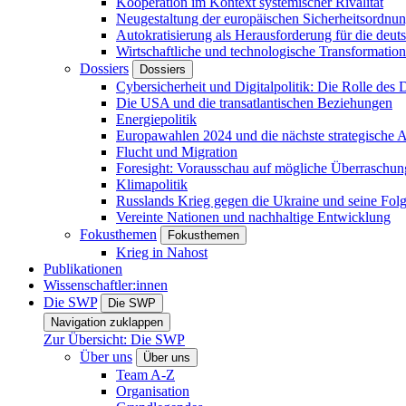
Kooperation im Kontext systemischer Rivalität
Neugestaltung der europäischen Sicherheitsordnu
Autokratisierung als Herausforderung für die deut
Wirtschaftliche und technologische Transformatio
Dossiers
Dossiers
Cybersicherheit und Digitalpolitik: Die Rolle des Di
Die USA und die transatlantischen Beziehungen
Energiepolitik
Europawahlen 2024 und die nächste strategische
Flucht und Migration
Foresight: Vorausschau auf mögliche Überraschu
Klimapolitik
Russlands Krieg gegen die Ukraine und seine Fol
Vereinte Nationen und nachhaltige Entwicklung
Fokusthemen
Fokusthemen
Krieg in Nahost
Publikationen
Wissenschaftler:innen
Die SWP
Die SWP
Navigation zuklappen
Zur Übersicht: Die SWP
Über uns
Über uns
Team A-Z
Organisation