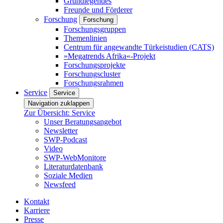
Grundlegendes
Freunde und Förderer
Forschung
Forschung
Forschungsgruppen
Themenlinien
Centrum für angewandte Türkeistudien (CATS)
»Megatrends Afrika«-Projekt
Forschungsprojekte
Forschungscluster
Forschungsrahmen
Service
Service
Navigation zuklappen
Zur Übersicht: Service
Unser Beratungsangebot
Newsletter
SWP-Podcast
Video
SWP-WebMonitore
Literaturdatenbank
Soziale Medien
Newsfeed
Kontakt
Karriere
Presse