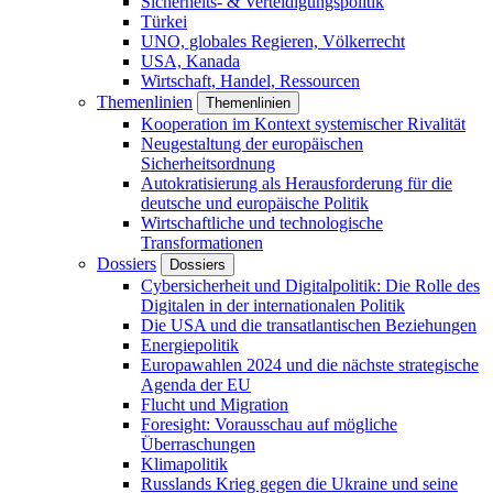
Sicherheits- & Verteidigungspolitik
Türkei
UNO, globales Regieren, Völkerrecht
USA, Kanada
Wirtschaft, Handel, Ressourcen
Themenlinien
Themenlinien
Kooperation im Kontext systemischer Rivalität
Neugestaltung der europäischen
Sicherheitsordnung
Autokratisierung als Herausforderung für die
deutsche und europäische Politik
Wirtschaftliche und technologische
Transformationen
Dossiers
Dossiers
Cybersicherheit und Digitalpolitik: Die Rolle des
Digitalen in der internationalen Politik
Die USA und die transatlantischen Beziehungen
Energiepolitik
Europawahlen 2024 und die nächste strategische
Agenda der EU
Flucht und Migration
Foresight: Vorausschau auf mögliche
Überraschungen
Klimapolitik
Russlands Krieg gegen die Ukraine und seine