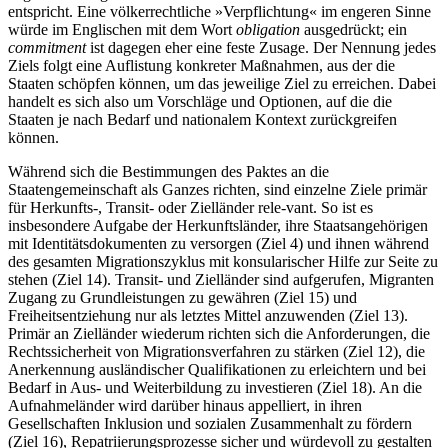
entspricht. Eine völkerrechtliche »Verpflichtung« im engeren Sinne
würde im Englischen mit dem Wort
obligation
aus­gedrückt; ein
commitment
ist dagegen eher eine feste Zusage. Der Nennung jedes
Ziels
folgt eine Auflistung konkreter Maßnahmen,
aus der die
Staaten schöpfen können, um das jeweilige Ziel zu erreichen. Dabei
han­delt es sich also um Vorschläge und Optio­nen, auf die die
Staaten je nach Bedarf und nationalem Kontext zurückgreifen
können.
Während sich die Bestimmungen des Paktes an die
Staatengemeinschaft als Gan­zes richten, sind einzelne Ziele primär
für Herkunfts-, Transit- oder Zielländer rele-vant. So ist es
insbesondere Aufgabe der Herkunftsländer, ihre Staatsangehörigen
mit Identi­tätsdoku­menten zu versorgen (Ziel 4) und ihnen während
des gesamten Migrationszyklus mit konsularischer Hilfe zur Seite zu
stehen (Ziel 14). Transit- und Zielländer sind aufgerufen, Migranten
Zu­gang zu Grundleistungen zu gewähren (Ziel 15) und
Freiheitsentziehung nur als letztes Mittel anzuwenden (Ziel 13).
Primär an Zielländer wiederum richten sich die Anforderungen, die
Rechtssicherheit von Migrationsverfahren zu stärken (Ziel 12), die
Anerkennung ausländischer Qualifikationen zu erleichtern und bei
Bedarf in Aus- und Weiterbildung zu investieren (Ziel 18). An die
Aufnahmeländer wird darüber hinaus appelliert, in ihren
Gesellschaften Inklusion und
sozialen Zusammenhalt zu fördern
(Ziel 16)
, Repatriierungsprozesse sicher und würdevoll zu gestalten