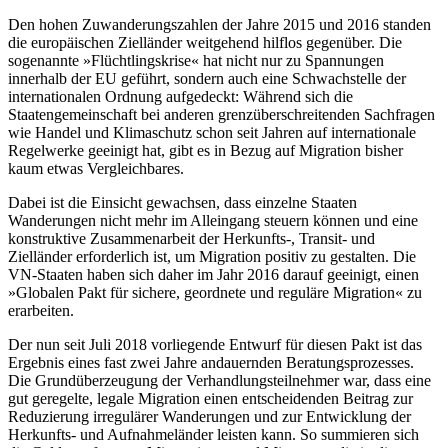
Den hohen Zuwanderungszahlen der Jahre 2015 und 2016 standen
die europäischen Zielländer weitgehend hilflos gegenüber. Die
sogenannte »Flüchtlingskrise« hat nicht nur zu Spannungen
innerhalb der EU ge­führt, sondern auch eine Schwachstelle der
internationalen Ordnung aufgedeckt: Wäh­rend sich die
Staatengemeinschaft bei ande­ren grenzüberschreitenden Sachfragen
wie Handel und Klimaschutz schon seit Jahren auf internationale
Regelwerke geeinigt hat, gibt es in Bezug auf Migration bisher
kaum etwas Vergleichbares.
Dabei ist die Einsicht gewachsen, dass einzelne Staaten
Wanderungen nicht mehr im Alleingang steuern können und eine
konstruktive Zusammenarbeit der Herkunfts-, Transit- und
Zielländer erforderlich ist, um Migration positiv zu gestalten. Die
VN-Staaten haben sich daher im Jahr 2016 darauf geeinigt, einen
»Globalen Pakt für sichere, geordnete und reguläre Migration« zu
erarbeiten.
Der nun seit Juli 2018 vorliegende Entwurf für diesen Pakt ist das
Ergebnis eines fast zwei Jahre andauernden Beratungs­prozesses.
Die Grundüberzeugung der Ver­handlungsteilnehmer war, dass eine
gut geregelte, legale Migration einen entscheidenden Beitrag zur
Reduzierung irregulärer Wanderungen und zur Entwicklung der
Herkunfts- und Aufnahmeländer leisten kann. So summieren sich