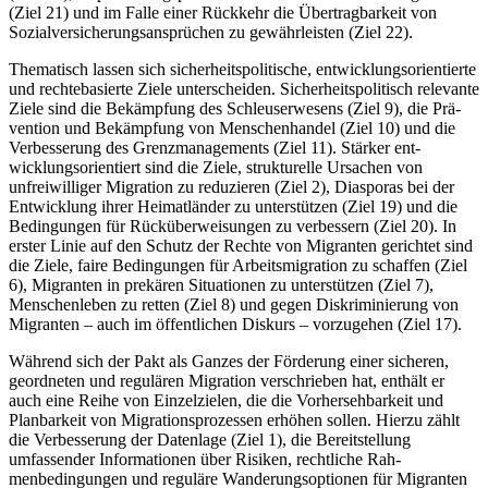
(Ziel 21) und im Falle einer Rückkehr
die Übertragbarkeit von
Sozialversicherungs
ansprüchen zu gewährleisten (Ziel 22).
Thematisch lassen sich sicherheitspolitische, entwicklungsorientierte
und rechtebasierte Ziele unterscheiden. Sicherheits­politisch relevante
Ziele sind die Bekämpfung des Schleuserwesens (Ziel 9), die Prä­
ven­tion und Bekämpfung von Menschen­handel (Ziel 10) und die
Verbesserung des Grenzmanagements (Ziel 11). Stärker ent­
wicklungsorientiert sind die Ziele, strukturelle Ursachen von
unfreiwilliger Migration
zu reduzieren (Ziel 2), Diasporas bei der
Ent
­wicklung ihrer Heimatländer zu unterstützen (Ziel 19) und die
Bedingungen für Rück­überweisungen zu verbessern (Ziel 20). In
erster Linie auf den Schutz der Rechte von Migranten gerichtet sind
die Ziele, faire Be­dingungen für Arbeitsmigration zu schaf­fen (Ziel
6), Migranten in prekären Situatio­
nen zu unterstützen (Ziel 7),
Menschenleben
zu retten (Ziel 8) und gegen Diskriminie
rung von
Migranten – auch im öffentlichen
Diskurs – vorzugehen (Ziel 17).
Während sich der Pakt als Ganzes der Förderung einer sicheren,
geordneten und regulären Migration verschrieben hat, ent­hält er
auch eine Reihe von Einzelzielen, die die Vorhersehbarkeit und
Planbarkeit von Migrationsprozessen erhöhen sollen. Hierzu zählt
die Verbesserung der Daten­lage (Ziel 1), die Bereitstellung
umfassender Informationen über Risiken, rechtliche Rah­
menbedingungen und reguläre Wande­rungs­optionen für Migranten