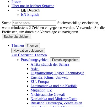
Presse
Über uns in leichter Sprache
DE
Deutsch
EN
English
Suche
Suchvorschläge erscheinen,
wenn mindestens 2 Zeichen eingegeben werden. Verwenden Sie die
Pfeiltasten, um durch die Vorschläge zu navigieren.
Suche abschicken
Themen
Themen
Navigation zuklappen
Zur Übersicht: Themen
Forschungsgebiete
Forschungsgebiete
Afrika südlich der Sahara
Asien
Digitalisierung, Cyber, Technologie
Energie, Klima, Umwelt
EU, Europa
Lateinamerika und die Karibik
Migration, EZ
Nichtstaatliche Gewalt
Nordafrika und Mittlerer Osten
Russland, Osteuropa, Zentralasien