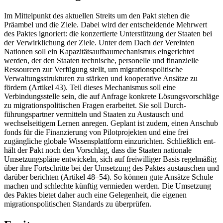
Im Mittelpunkt des aktuellen Streits um den Pakt stehen die
Präambel und die Ziele. Dabei wird der entscheidende Mehrwert
des Paktes ignoriert: die konzertierte Unterstüt­zung der Staaten bei
der Verwirklichung der Ziele. Unter dem Dach der Vereinten
Nationen soll ein Kapazitätsaufbaumechanismus eingerichtet
werden, der den Staa­ten technische, personelle und finanzielle
Ressourcen zur Verfügung stellt, um migra­tionspolitische
Verwaltungsstrukturen zu stärken und kooperative Ansätze zu
fördern (Artikel 43). Teil dieses Mechanismus soll
eine
Verbindungsstelle sein, die auf Anfrage
konkrete Lösungsvorschläge
zu migrations
politischen Fragen erarbeitet. Sie soll
Durch­
führungspartner vermitteln und Staaten zu Austausch und
wechselseitigem Lernen
anregen. Geplant ist zudem, einen Anschub­
fonds für die Finanzierung von Pilotprojekten und eine frei
zugängliche globale Wis­sensplattform einzurichten. Schließlich ent­
hält der Pakt noch den Vorschlag, dass die Staaten nationale
Umsetzungspläne entwi­ckeln, sich auf freiwilliger Basis regelmäßig
über ihre Fortschritte bei der Umsetzung des Paktes austauschen und
darüber berich­ten (Artikel 48–54). So können gute An­sätze Schule
machen und schlechte künftig vermieden werden. Die Umsetzung
des Paktes bietet daher auch eine Gelegenheit, die eigenen
migrationspolitischen Standards zu überprüfen.