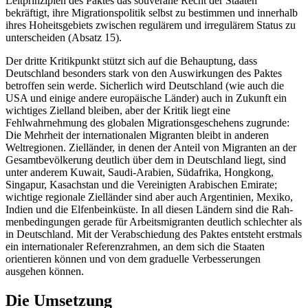
Leitprinzipien des Paktes das souveräne Recht der Staaten
bekräftigt, ihre Migrationspolitik selbst zu bestimmen und innerhalb
ihres Hoheitsgebiets zwischen re­gulärem und irregulärem Status zu
unter­scheiden (Absatz 15).
Der dritte Kritikpunkt stützt sich auf die Behauptung, dass
Deutschland besonders stark von den Auswirkungen des Paktes
betroffen sein werde. Sicherlich wird Deutschland (wie auch die
USA und einige
andere europäische Länder) auch in Zukunft
ein
wichtiges Zielland bleiben, aber der Kritik liegt eine
Fehlwahrnehmung des globalen Migrationsgeschehens zugrunde:
Die Mehrheit der internationalen Migranten bleibt in anderen
Weltregionen. Ziel­länder, in denen der Anteil von Migranten an der
Gesamtbevölkerung deutlich über dem in Deutschland liegt, sind
unter ande­rem Kuwait, Saudi-Arabien, Südafrika, Hongkong,
Singapur, Kasachstan und die Vereinigten Arabischen Emirate;
wichtige regionale Zielländer sind aber auch Argen­tinien, Mexiko,
Indien und die Elfenbeinküste. In all diesen Ländern sind die Rah­
menbedingungen gerade für Arbeitsmigran­ten deutlich schlechter als
in Deutschland. Mit der Verabschiedung des Paktes entsteht erstmals
ein internationaler Referenzrahmen, an dem sich die Staaten
orientieren können und von dem graduelle Verbesserungen
ausgehen können.
Die Umsetzung