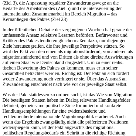
(Ziel 3), die Anpassung regulärer Zuwanderungswege an die
Bedarfe des Arbeitsmarktes (Ziel 5) und die Intensivierung der
internationalen Zusammenarbeit im Bereich Migration – das
Kernanliegen des Paktes (Ziel 23).
In der öffentlichen Debatte der vergangenen Wochen hat gerade der
umfassende Ansatz selektive Lesarten befördert. Befür­worter und
Kritiker des Paktes tendieren gleichermaßen dazu, nur diejenigen
Ziele herauszugreifen, die ihre jeweilige Perspek­tive stützen. So
wird der Pakt von den einen als migrationsfördernd, von anderen als
mi­grationsmindernd und von Dritten als ohne direkte Auswirkungen
auf einen Staat wie Deutsch­land dargestellt. Um zu einer realis­
tischen Bewertung des Paktes zu kom­men, muss er in sei­ner
Gesamtheit betrach­tet werden. Richtig ist: Der Pakt an sich för­dert
weder Zuwanderung noch verringert er
sie. Über das Ausmaß an
Zuwanderung ent­
schei­
det nach wie vor der jeweilige Staat selbst.
Was der Pakt stattdessen zu ordnen sucht, ist das Wie von Migration:
Die betei­ligten Staaten haben im Dialog relevante Handlungsfelder
definiert, gemeinsame politische Ziele formuliert und konkrete
Handlungsempfehlungen für eine evidenzbasierte und
rechteorientierte internatio­nale Migrationspolitik erarbeitet. Auch
wenn das Ergebnis zwangsläufig nicht alle präferierten Positionen
widerspiegeln kann, ist der Pakt angesichts des migra­tions­
politischen Regelungsbedarfs ein Schritt in die richtige Richtung.