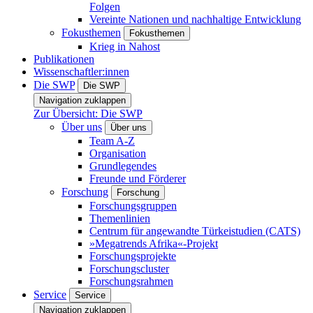
Folgen
Vereinte Nationen und nachhaltige Entwicklung
Fokusthemen
Fokusthemen
Krieg in Nahost
Publikationen
Wissenschaftler:innen
Die SWP
Die SWP
Navigation zuklappen
Zur Übersicht: Die SWP
Über uns
Über uns
Team A-Z
Organisation
Grundlegendes
Freunde und Förderer
Forschung
Forschung
Forschungsgruppen
Themenlinien
Centrum für angewandte Türkeistudien (CATS)
»Megatrends Afrika«-Projekt
Forschungsprojekte
Forschungscluster
Forschungsrahmen
Service
Service
Navigation zuklappen