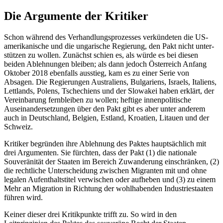
Die Argumente der Kritiker
Schon während des Verhandlungsprozesses verkündeten die US-
amerikanische und die ungarische Regierung, den Pakt nicht unter­
stützen zu wollen. Zunächst schien es, als würde es bei diesen
beiden Ablehnungen bleiben; als dann jedoch Österreich Anfang
Oktober 2018 ebenfalls ausstieg, kam es zu einer Serie von
Absagen. Die Regierungen Australiens, Bulgariens, Israels, Italiens,
Lettlands, Polens, Tschechiens und der Slo­
wakei haben erklärt, der
Vereinbarung fern
­bleiben zu wollen; heftige innenpolitische
Auseinandersetzungen über den Pakt gibt es aber unter anderem
auch in Deutschland, Belgien, Estland, Kroatien, Litauen und der
Schweiz.
Kritiker begründen ihre Ablehnung des Paktes hauptsächlich mit
drei Argumenten. Sie fürchten, dass der Pakt (1) die nationale
Souveränität der Staaten im Bereich Zu­wanderung einschränken, (2)
die recht­liche Unterscheidung zwischen Migranten mit und ohne
legalen Aufenthaltstitel ver­wischen oder aufheben und (3) zu einem
Mehr an Migration in Richtung der wohl­habenden Industriestaaten
führen wird.
Keiner dieser drei Kritikpunkte trifft zu. So wird in den