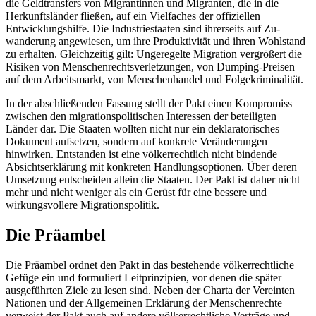
die Geldtransfers von Migrantinnen und Migranten, die in die
Herkunftsländer fließen, auf ein Viel­faches der offiziellen
Entwicklungshilfe. Die Industriestaaten sind ihrerseits auf Zu­
wanderung angewiesen, um ihre Produk­tivität und ihren Wohlstand
zu erhalten. Gleichzeitig gilt: Ungeregelte Migration ver­größert die
Risiken von Menschenrechts­verletzungen, von Dumping-Preisen
auf dem Arbeitsmarkt, von Menschenhandel und Folgekriminalität.
In der abschließenden Fassung stellt der Pakt einen Kompromiss
zwischen den migrationspolitischen Interessen der betei­ligten
Länder dar. Die Staaten wollten nicht nur ein deklaratorisches
Dokument aufset­zen, sondern auf konkrete Veränderungen
hinwirken. Entstanden ist eine völkerrechtlich nicht bindende
Absichtserklärung mit konkreten Handlungsoptionen. Über deren
Umsetzung entscheiden allein die Staaten. Der Pakt ist daher nicht
mehr und nicht weniger als ein Gerüst für eine bessere und
wirkungsvollere Migrationspolitik.
Die Präambel
Die Präambel ordnet den Pakt in das beste­hende völkerrechtliche
Gefüge ein und for­muliert Leitprinzipien, vor denen die später
ausgeführten Ziele zu lesen sind. Neben der Charta der Vereinten
Nationen und der All­gemeinen Erklärung der Menschenrechte
verweist der Pakt auch auf andere völkerrechtliche Verträge und