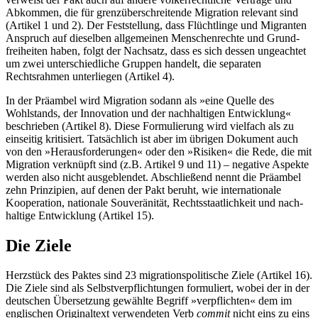
Abkommen, die für grenzüberschreitende Migration relevant sind
(Artikel 1 und 2). Der Feststellung, dass Flüchtlinge und Mi­granten
Anspruch auf dieselben allgemeinen Menschenrechte und Grund­
freiheiten haben, folgt der Nachsatz, dass es sich des­sen ungeachtet
um zwei un­terschiedliche Gruppen handelt, die sepa­raten
Rechtsrahmen unterliegen (Artikel 4).
In der Präambel wird Migration sodann als »eine Quelle des
Wohlstands, der Inno­vation und der nachhaltigen Entwicklung«
beschrieben (Artikel 8). Diese Formulierung wird vielfach als zu
einseitig kritisiert. Tat­
sächlich ist aber im übrigen Dokument auch
von den »Herausforderungen« oder den »Risiken« die Rede, die mit
Migration ver­knüpft sind (z.B. Artikel 9 und 11) – nega­tive Aspekte
werden also nicht aus­geblen­det. Abschließend nennt die Präambel
zehn Prinzipien, auf denen der Pakt beruht, wie internationale
Kooperation, nationale Sou­ve­ränität, Rechtsstaatlichkeit und nach­
haltige Entwicklung (Artikel 15).
Die Ziele
Herzstück des Paktes sind 23 migrationspoli­
tische Ziele (Artikel 16).
Die Ziele sind als Selbstverpflichtungen formuliert, wobei der in der
deutschen Übersetzung gewählte Be­
griff »verpflichten« dem im
englischen Origi
­naltext verwendeten Verb
commit
nicht eins zu eins