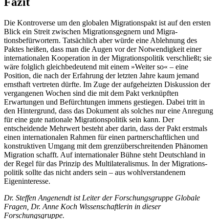
Fazit
Die Kontroverse um den globalen Migra­tionspakt ist auf den ersten
Blick ein Streit zwischen Migrationsgegnern und Migra­
tionsbefürwortern. Tatsächlich aber würde eine Ablehnung des
Paktes heißen, dass man die Augen vor der Notwendigkeit einer
internationalen Kooperation in der Migra­tionspolitik verschließt; sie
wäre folglich gleichbedeutend mit einem »Weiter so« – eine
Position, die nach der Erfahrung der letzten Jahre kaum jemand
ernsthaft vertre­
ten dürfte. Im Zuge der aufgeheizten Diskus
­sion der
vergangenen Wochen sind die mit dem Pakt verknüpften
Erwartungen und Befürchtungen immens gestiegen. Dabei
tritt in
den Hintergrund, dass das Dokument
als solches nur eine Anregung
für eine gute nationale Migrationspolitik sein kann. Der
entscheidende Mehrwert besteht aber darin, dass der Pakt erstmals
einen internatio­nalen Rahmen für einen partnerschaft­lichen und
konstruktiven Umgang mit dem grenz­überschreitenden Phänomen
Migra­tion schafft. Auf internationaler Bühne steht Deutschland in
der Regel für das Prin­zip des Multilateralismus. In der Migra­tions­
politik sollte das nicht anders sein – aus wohlverstandenem
Eigeninteresse.
Dr. Steffen Angenendt ist Leiter der Forschungsgruppe Globale
Fragen, Dr. Anne Koch Wissenschaftlerin in dieser
Forschungsgruppe.