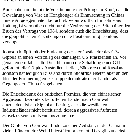
Boris Johnson nimmt die Verstimmung der Pekings in Kauf, das die
Gewährung von Visa an Hongkonger als Einmischung in Chinas
innere Angelegenheiten betrachtet. Verantwortlich für Johnsons
Haltung ist vermutlich nicht nur die Verärgerung der Briten über den
Bruch des Vertrags von 1984, sondern auch die Einschätzung, dass
die geopolitischen Zuspitzungen eine Posi­tionierung Londons
verlangen.
Johnson knüpft mit der Einladung der vier Gastländer des G7-
Gipfels an einen Vor­schlag des damaligen US-Präsidenten an. Vor
genau einem Jahr hatte Donald Trump die Schaffung einer G11
gefordert: die G7 plus Australien, Indien, Südkorea und Russland.
Johnson hat lediglich Russland durch Süd­afrika ersetzt, aber an der
Idee der Formie­rung einer Gruppe demokratischer Länder als
Gegenpol zu China festgehalten.
Die Entscheidung des britischen Pre­miers, die von chinesischer
Aggression besonders betroffenen Länder nach Corn­wall
einzuladen, ist ein Signal an Peking, dass die westlichen
Industrieländer nicht bereit sind, dessen aggressives Auftreten
achselzuckend zur Kenntnis zu nehmen.
Der Gipfel von Cornwall findet zu einer Zeit statt, in der China in
vielen Ländern der Welt Unterstützung verliert. Dies gilt zunächst