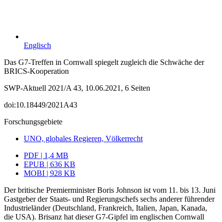
Englisch
Das G7-Treffen in Cornwall spiegelt zugleich die Schwäche der
BRICS-Kooperation
SWP-Aktuell 2021/A 43, 10.06.2021, 6 Seiten
doi:10.18449/2021A43
Forschungsgebiete
UNO, globales Regieren, Völkerrecht
PDF | 1,4 MB
EPUB | 636 KB
MOBI | 928 KB
Der britische Premierminister Boris Johnson ist vom 11. bis 13. Juni
Gastgeber der Staats- und Regierungschefs sechs anderer führender
Industrieländer (
Deutschland, Frankreich,
Italien, Japan, Kanada,
die USA
). Brisanz hat dieser G7-Gipfel im eng­lischen Cornwall