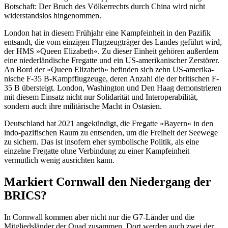
Botschaft: Der Bruch des Völker­rechts durch China wird nicht
widerstandslos hingenommen.
London hat in diesem Frühjahr eine Kampfeinheit in den Pazifik
entsandt, die vom einzigen Flugzeugträger des Landes geführt wird,
der HMS »Queen Elizabeth«. Zu dieser Einheit gehören außerdem
eine niederländische Fregatte und ein US-ame­rikanischer Zerstörer.
An Bord der »Queen Elizabeth« befinden sich zehn US-amerika­
nische F-35 B-Kampf­flugzeuge, deren An­zahl die der britischen F-
35 B übersteigt. London, Washington und Den Haag demon­strieren
mit diesem Einsatz nicht nur Soli­darität und Interoperabilität,
sondern auch ihre militärische Macht in Ostasien.
Deutschland hat 2021 angekündigt, die Fregatte »Bayern« in den
indo-pazifischen Raum zu entsenden, um die Freiheit der Seewege
zu sichern. Das ist insofern eher symbolische Politik, als eine
einzelne Fre­gatte ohne Verbindung zu einer Kampf­einheit
vermutlich wenig ausrichten kann.
Markiert Cornwall den Niedergang der
BRICS?
In Cornwall kommen aber nicht nur die G7-Länder und die
Mitgliedsländer der Quad zusammen. Dort werden auch zwei der