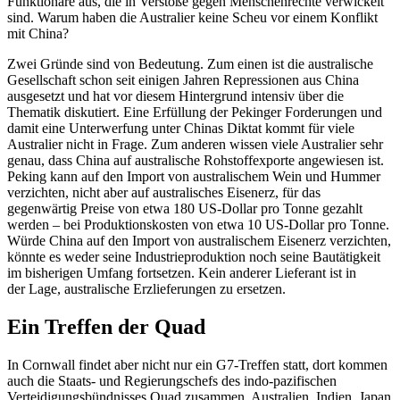
Funktionäre aus, die in Verstöße gegen Menschenrechte ver­wickelt
sind. Warum haben die Australier keine Scheu vor einem Konflikt
mit China?
Zwei Gründe sind von Bedeutung. Zum einen ist die australische
Gesellschaft schon seit einigen Jahren Repressionen aus China
ausgesetzt und hat vor diesem Hintergrund intensiv über die
Thematik diskutiert. Eine Erfüllung der Pekinger Forderungen und
damit eine Unterwerfung unter Chinas Diktat kommt für viele
Australier nicht in Frage. Zum anderen wissen viele Australier sehr
genau, dass China auf australische Roh­stoffexporte angewiesen ist.
Peking kann auf den Import von australischem Wein und Hummer
verzichten, nicht aber auf australisches Eisenerz, für das
gegenwärtig Preise von etwa 180 US-Dollar pro Tonne gezahlt
werden – bei Produktionskosten von etwa 10 US-Dollar pro Tonne.
Würde China auf den Import von australi­schem Eisenerz verzichten,
könnte es weder seine Industrieproduktion noch seine Bau­tätigkeit
im bisherigen Umfang fortsetzen. Kein anderer Lieferant ist in
der Lage, australische Erzlieferungen zu ersetzen.
Ein Treffen der Quad
In Cornwall findet aber nicht nur ein G7-Treffen statt, dort kommen
auch die Staats- und Regierungschefs des indo-pazifischen
Verteidigungsbündnisses Quad zusammen. Australien, Indien, Japan