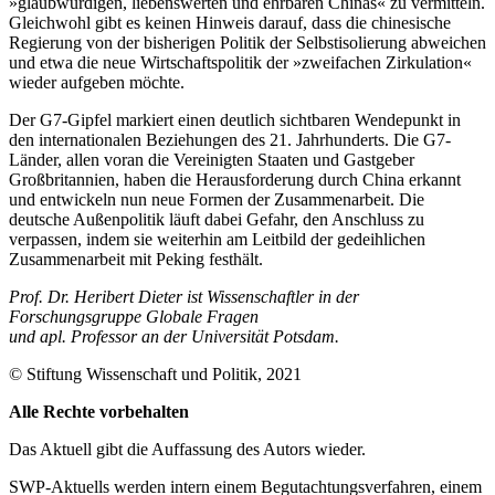
»glaubwürdigen, liebenswerten und ehr­baren Chinas« zu vermitteln.
Gleichwohl gibt es keinen Hinweis darauf, dass die chi­nesische
Regierung von der bisherigen Poli­tik der Selbstisolierung abweichen
und etwa die neue Wirtschaftspolitik der »zweifachen Zirkulation«
wieder aufgeben möchte.
Der G7-Gipfel markiert einen deutlich sichtbaren Wendepunkt in
den internationalen Beziehungen des 21. Jahrhunderts. Die G7-
Länder, allen voran die Vereinigten Staaten und Gastgeber
Großbritannien, haben die Herausforderung durch China erkannt
und entwickeln nun neue Formen der Zusammenarbeit. Die
deutsche Außen­politik läuft dabei Gefahr, den Anschluss zu
verpassen, indem sie weiterhin am Leitbild der gedeihlichen
Zusammenarbeit mit Peking festhält.
Prof. Dr. Heribert Dieter ist Wissenschaftler in der
Forschungsgruppe Globale Fragen
und apl. Professor an der Universität Potsdam.
© Stiftung Wissenschaft und Politik, 2021
Alle Rechte vorbehalten
Das Aktuell gibt die Auf­fassung des Autors wieder.
SWP-Aktuells werden intern einem Begutachtungsverfah­ren, einem