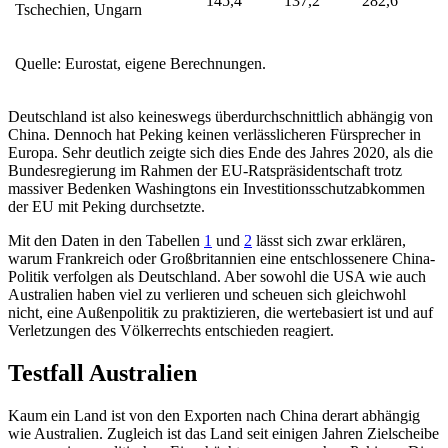
145,4
137,2
282,6
Tschechien, Ungarn
Quelle: Eurostat, eigene Berechnungen.
Deutschland ist also keineswegs überdurchschnittlich abhängig von
China. Den­noch hat Peking keinen verlässlicheren Fürsprecher in
Europa. Sehr deutlich zeigte sich dies Ende des Jahres 2020, als die
Bun­desregierung im Rahmen der EU-Ratspräsi­dentschaft trotz
massiver Bedenken Wa­shing­tons ein Investitionsschutzabkommen
der EU mit Peking durchsetzte.
Mit den Daten in den Tabellen
1
und
2
lässt sich zwar erklären,
warum Frankreich oder Großbritannien eine entschlossenere China-
Politik verfolgen als Deutschland. Aber sowohl die USA wie auch
Australien haben viel zu verlieren und scheuen sich gleich­wohl
nicht, eine Außenpolitik zu praktizie­ren, die wertebasiert ist und auf
Verletzun­gen des Völkerrechts entschieden reagiert.
Testfall Australien
Kaum ein Land ist von den Exporten nach China derart abhängig
wie Australien. Zugleich ist das Land seit einigen Jahren Zielscheibe