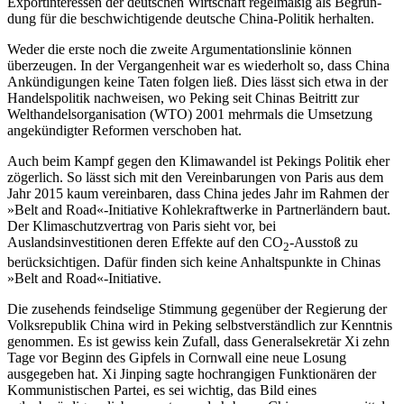
Exportinteressen der deutschen Wirtschaft regelmäßig als Begrün­
dung für die beschwichtigende deut­sche China-Politik herhalten.
Weder die erste noch die zweite Argumentationslinie können
überzeugen. In der Vergangenheit war es wiederholt so, dass China
Ankündigungen keine Taten folgen ließ. Dies lässt sich etwa in der
Handels­politik nachweisen, wo Peking seit Chinas Beitritt zur
Welthandelsorganisation (WTO) 2001 mehrmals die Umsetzung
angekün­dig­ter Reformen verschoben hat.
Auch beim Kampf gegen den Klima­wandel ist Pekings Politik eher
zögerlich. So lässt sich mit den Vereinbarungen von Paris aus dem
Jahr 2015 kaum vereinbaren, dass China jedes Jahr im Rahmen der
»Belt and Road«-Initiative Kohlekraftwerke in Partner­ländern baut.
Der Klimaschutzvertrag von Paris sieht vor, bei
Auslandsinvestitionen de­ren Effekte auf den CO
-Ausstoß zu
2
berück­sichtigen. Dafür finden sich keine Anhaltspunkte in Chinas
»Belt and Road«-Initiative.
Die zusehends feindselige Stimmung gegenüber der Regierung der
Volksrepublik China wird in Peking selbstverständlich zur Kenntnis
genommen. Es ist gewiss kein Zu­fall, dass Generalsekretär Xi zehn
Tage vor Beginn des Gipfels in Cornwall eine neue Losung
ausgegeben hat. Xi Jinping sagte hochrangigen Funktionären der
Kommunis­tischen Partei, es sei wichtig, das Bild eines