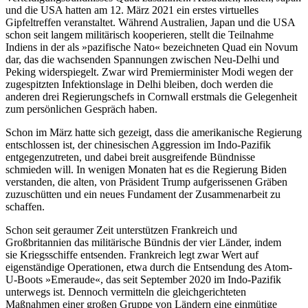
und die USA hatten am 12. März 2021 ein erstes vir­tuelles
Gipfeltreffen veranstaltet. Während Australien, Japan und die USA
schon seit langem militärisch kooperieren, stellt die Teilnahme
Indiens in der als »pazifische Nato« bezeichneten Quad ein Novum
dar, das die wachsenden Spannungen zwischen Neu-Delhi und
Peking widerspiegelt. Zwar wird Premierminister Modi wegen der
zu­gespitzten Infektionslage in Delhi bleiben, doch werden die
anderen drei Regierungschefs in Cornwall erstmals die Gelegenheit
zum persönlichen Gespräch haben.
Schon im März hatte sich gezeigt, dass die amerikanische Regierung
entschlossen ist, der chinesischen Aggression im Indo-Pazifik
entgegenzutreten, und dabei breit ausgreifende Bündnisse
schmieden will. In wenigen Monaten hat es die Regierung Biden
verstanden, die alten, von Präsident Trump aufgerissenen Gräben
zuzuschütten und ein neues Fundament der Zusammen­arbeit zu
schaffen.
Schon seit geraumer Zeit unterstützen Frankreich und
Großbritannien das mili­tärische Bündnis der vier Länder, indem
sie Kriegsschiffe entsenden. Frankreich legt zwar Wert auf
eigenständige Operationen, etwa durch die Entsendung des Atom-
U-Boots »Emeraude«, das seit September 2020 im Indo-Pazifik
unterwegs ist. Dennoch vermitteln die gleichgerichteten
Maßnahmen einer großen Gruppe von Ländern eine einmütige