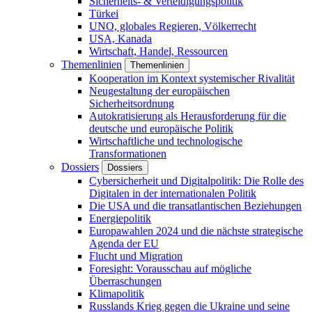
Sicherheits- & Verteidigungspolitik
Türkei
UNO, globales Regieren, Völkerrecht
USA, Kanada
Wirtschaft, Handel, Ressourcen
Themenlinien
Themenlinien
Kooperation im Kontext systemischer Rivalität
Neugestaltung der europäischen
Sicherheitsordnung
Autokratisierung als Herausforderung für die
deutsche und europäische Politik
Wirtschaftliche und technologische
Transformationen
Dossiers
Dossiers
Cybersicherheit und Digitalpolitik: Die Rolle des
Digitalen in der internationalen Politik
Die USA und die transatlantischen Beziehungen
Energiepolitik
Europawahlen 2024 und die nächste strategische
Agenda der EU
Flucht und Migration
Foresight: Vorausschau auf mögliche
Überraschungen
Klimapolitik
Russlands Krieg gegen die Ukraine und seine