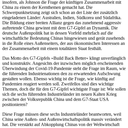
insofern, als Johnson die Frage der künftigen Zusammenarbeit mit
China zu einem der Kernthemen gemacht hat. Die
Schwerpunktsetzung zeigt sich schon an der Liste der zusätzlich
eingeladenen Länder: Australien, Indien, Südkorea und Südafrika.
Die Bildung einer breiten Allianz gegen das zunehmend aggressiv
auf­tretende China gewinnt mit dem G7-Gipfel an Dynamik. Die
deutsche Außenpolitik hat in dessen Vorfeld mehrfach auf die
wirtschaftliche Bedeutung Chinas hingewiesen und gerät zusehends
in die Rolle eines Außenseiters, der aus ökonomischen Inter­essen an
der Zusammenarbeit mit einem totalitären Staat festhält.
Das Motto des G7-Gipfels »Build Back Bet­ter« klingt unverfänglich
und konstruktiv. Angesichts der inzwischen möglich erschei­nenden
Überwindung der Covid-19-Pandemie steht die Frage im Raum, wie
die führenden Industrienationen den zu erwartenden Auf­schwung
gestalten wollen. Ebenso wichtig ist die Frage, wie künftig auf
Pandemien reagiert werden soll. Zweifellos sind dies wichtige
Themen, doch die für den G7-Gip­fel wichtigste Frage ist: Wie sollen
sich die sechs führenden Industrieländer im neuen Kalten Krieg
zwischen der Volksrepublik China und dem G7-Staat USA
positionieren?
Diese Frage müssen diese sechs Industrieländer beantworten, weil
China seine Außen- und Außenwirtschaftspolitik massiv ver­än­dert
hat. Die verstärkt auf Abkopplung Chi­nas von der Weltwirtschaft