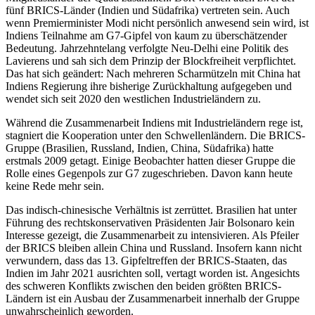
fünf BRICS-Länder (Indien und Südafrika) vertreten sein. Auch
wenn Premierminister Modi nicht persönlich anwesend sein wird, ist
Indiens Teilnahme am G7-Gipfel von kaum zu überschätzender
Bedeutung. Jahr­zehntelang verfolgte Neu-Delhi eine Politik des
Lavierens und sah sich dem Prinzip der Blockfreiheit verpflichtet.
Das hat sich ge­ändert: Nach mehreren Scharmützeln mit China hat
Indiens Regierung ihre bisherige Zurückhaltung aufgegeben und
wendet sich seit 2020 den westlichen Industrie­ländern zu.
Während die Zusammenarbeit Indiens mit Industrieländern rege ist,
stagniert die Kooperation unter den Schwellenländern. Die BRICS-
Gruppe (Brasilien, Russland, In­dien, China, Südafrika) hatte
erstmals 2009 getagt. Einige Beobachter hatten dieser Gruppe die
Rolle eines Gegenpols zur G7 zugeschrieben. Davon kann heute
keine Rede mehr sein.
Das indisch-chinesische Verhältnis ist zerrüttet. Brasilien hat unter
Führung des rechtskonservativen Präsidenten Jair Bol­sonaro kein
Interesse gezeigt, die Zusammenarbeit zu intensivieren. Als Pfeiler
der BRICS bleiben allein China und Russland. Insofern kann nicht
verwundern, dass das 13. Gipfeltreffen der BRICS-Staaten, das
Indien im Jahr 2021 ausrichten soll, vertagt worden ist. An­gesichts
des schweren Kon­flikts zwischen den beiden größten BRICS-
Ländern ist ein Ausbau der Zusammen­arbeit innerhalb der Gruppe
unwahrscheinlich geworden.