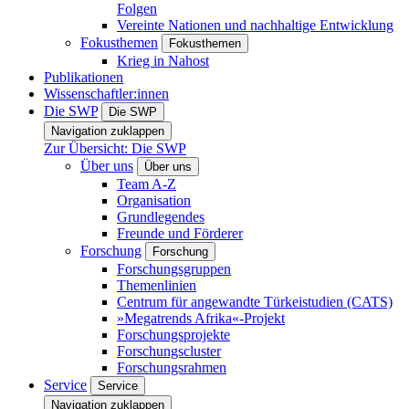
Folgen
Vereinte Nationen und nachhaltige Entwicklung
Fokusthemen
Fokusthemen
Krieg in Nahost
Publikationen
Wissenschaftler:innen
Die SWP
Die SWP
Navigation zuklappen
Zur Übersicht: Die SWP
Über uns
Über uns
Team A-Z
Organisation
Grundlegendes
Freunde und Förderer
Forschung
Forschung
Forschungsgruppen
Themenlinien
Centrum für angewandte Türkeistudien (CATS)
»Megatrends Afrika«-Projekt
Forschungsprojekte
Forschungscluster
Forschungsrahmen
Service
Service
Navigation zuklappen