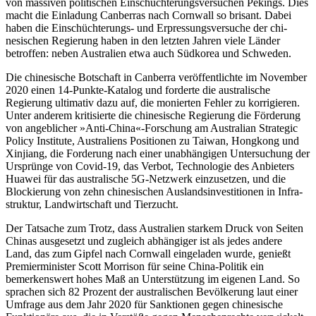
von massiven politischen Ein­schüchterungsversuchen Pekings. Dies
macht die Einladung Canberras nach Corn­wall so brisant. Dabei
haben die Einschüchterungs- und Erpressungsversuche der chi­
nesischen Regierung haben in den letzten Jahren viele Länder
betroffen: neben Austra­lien etwa auch Südkorea und Schweden.
Die chinesische Botschaft in Canberra veröffentlichte im November
2020 einen 14-Punkte-Katalog und forderte die austra­lische
Regierung ultimativ dazu auf, die monierten Fehler zu korrigieren.
Unter anderem kritisierte die chinesische Regie­rung die Förderung
von angeblicher »Anti-China«-Forschung am Australian Strategic
Policy Institute, Australiens Positionen zu Taiwan, Hongkong und
Xinjiang, die For­derung nach einer unabhängigen Unter­suchung der
Ursprünge von Covid‑19, das Verbot, Technologie des Anbieters
Huawei für das australische 5G-Netzwerk einzusetzen, und die
Blockierung von zehn chine­sischen Auslandsinvestitionen in Infra­
struktur, Landwirtschaft und Tierzucht.
Der Tatsache zum Trotz, dass Australien starkem Druck von Seiten
Chinas ausgesetzt und zugleich abhängiger ist als jedes an­dere
Land, das zum Gipfel nach Cornwall eingeladen wurde, genießt
Premierminister Scott Morrison für seine China-Politik ein
bemerkenswert hohes Maß an Unterstützung im eigenen Land. So
sprachen sich 82 Prozent der australischen Bevölkerung laut einer
Umfrage aus dem Jahr 2020 für Sank­tionen gegen chinesische