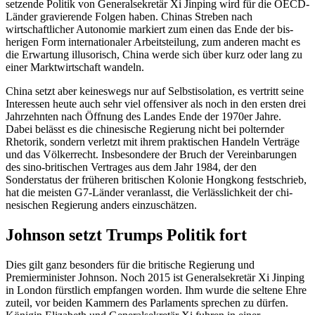
setzende Politik von Generalsekretär Xi Jinping wird für die OECD-
Länder gravierende Folgen haben. Chinas Streben nach
wirtschaftlicher Auto­nomie markiert zum einen das Ende der bis­
herigen Form internationaler Arbeitsteilung, zum anderen macht es
die Erwartung illusorisch, China werde sich über kurz oder lang zu
einer Marktwirtschaft wandeln.
China setzt aber keineswegs nur auf Selbstisolation, es vertritt seine
Interessen heute auch sehr viel offensiver als noch in den ersten drei
Jahrzehnten nach Öffnung des Landes Ende der 1970er Jahre.
Dabei belässt es die chinesische Regierung nicht bei polternder
Rhetorik, sondern verletzt mit ihrem praktischen Handeln Verträge
und das Völkerrecht. Insbesondere der Bruch der Vereinbarungen
des sino-briti­schen Vertrages aus dem Jahr 1984, der den
Sonderstatus der früheren britischen Kolonie Hongkong festschrieb,
hat die meisten G7-Länder veranlasst, die Verlässlichkeit der chi­
nesischen Regierung anders einzuschätzen.
Johnson setzt Trumps Politik fort
Dies gilt ganz besonders für die britische Regierung und
Premierminister Johnson. Noch 2015 ist Generalsekretär Xi Jinping
in London fürstlich empfangen worden. Ihm wurde die seltene Ehre
zuteil, vor beiden Kammern des Parlaments sprechen zu dür­fen.