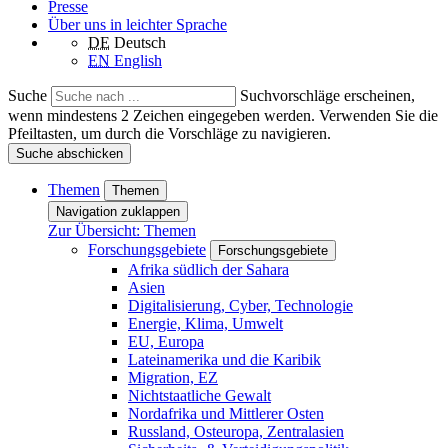
Presse
Über uns in leichter Sprache
DE
Deutsch
EN
English
Suche
Suchvorschläge erscheinen,
wenn mindestens 2 Zeichen eingegeben werden. Verwenden Sie die
Pfeiltasten, um durch die Vorschläge zu navigieren.
Suche abschicken
Themen
Themen
Navigation zuklappen
Zur Übersicht: Themen
Forschungsgebiete
Forschungsgebiete
Afrika südlich der Sahara
Asien
Digitalisierung, Cyber, Technologie
Energie, Klima, Umwelt
EU, Europa
Lateinamerika und die Karibik
Migration, EZ
Nichtstaatliche Gewalt
Nordafrika und Mittlerer Osten
Russland, Osteuropa, Zentralasien