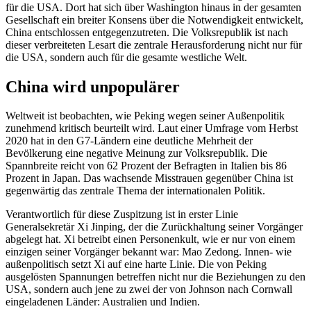
für die USA. Dort hat sich über Washington hinaus in der gesamten
Gesell­schaft ein breiter Konsens über die Notwen­digkeit entwickelt,
China entschlossen ent­gegenzutreten. Die Volksrepublik ist nach
dieser verbreiteten Lesart die zentrale Her­ausforderung nicht nur für
die USA, son­dern auch für die gesamte westliche Welt.
China wird unpopulärer
Weltweit ist beobachten, wie Peking wegen seiner Außenpolitik
zunehmend kritisch beurteilt wird. Laut einer Umfrage vom Herbst
2020 hat in den G7-Ländern eine deutliche Mehrheit der
Bevölkerung eine negative Meinung zur Volksrepublik. Die
Spannbreite reicht von 62 Prozent der Be­fragten in Italien bis 86
Prozent in Japan. Das wachsende Misstrauen gegenüber China ist
gegenwärtig das zentrale Thema der internationalen Politik.
Verantwortlich für diese Zuspitzung ist in erster Linie
Generalsekretär Xi Jinping, der die Zurückhaltung seiner Vorgänger
abgelegt hat. Xi betreibt einen Personenkult, wie er nur von einem
einzigen seiner Vorgänger bekannt war: Mao Zedong. Innen- wie
außenpolitisch setzt Xi auf eine harte Linie. Die von Peking
ausgelösten Spannungen betreffen nicht nur die Bezie­hungen zu den
USA, sondern auch jene zu zwei der von Johnson nach Cornwall
ein­geladenen Länder: Australien und Indien.