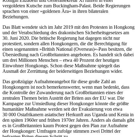
Königin Elizabeth und Generalsekretär Xi fuhren in einer
vergoldeten Kutsche zum Buckingham-Palast. Beide Regierungen
sprachen von einer »goldenen Ära« in ihren bilateralen
Beziehungen.
Das Blatt wendete sich im Jahr 2019 mit den Protesten in Hongkong
und der Ver­abschiedung des drakonischen Sicherheits­gesetzes am
30. Juni 2020. Die britische Re­gie­rung hat dagegen nicht nur
protestiert, sondern allen Hongkongern, die die Berech­tigung für
einen sogenannten »British National (Overseas)«-Pass besitzen, die
Über­siedlung nach Großbritannien angeboten. Es handelt sich dabei
um drei Millionen Menschen – etwa 40 Prozent der heutigen
Einwohner Hongkongs. Schon diese Maß­nahme spiegelt das
Ausmaß der Zerrüttung der beiderseitigen Beziehungen wider.
Das großzügige Aufnahmeangebot für diese große Zahl an
Hongkongern ist noch bemerkenswerter, wenn man bedenkt, dass
die Kontrolle der Zuwanderung nach Groß­britannien eines der
zentralen Themen beim Austritt der Briten aus der EU war. Die
Kam­pagne zur Umsiedlung dieser Hongkonger könnte die größte
humanitäre Maßnahme werden seit der Evakuierung von etwa
30
000 Ostafrikanern asiatischer Herkunft aus Uganda und Kenia in
den späten 1960er und frühen 1970er Jahren. Anders als da­mals gibt
es in Großbritannien kaum Pro­test gegen den Plan zur Aufnahme
der Hong­konger: Umfragen zufolge stimmen zwei Drittel der
befragten Briten diesem Schritt zu.