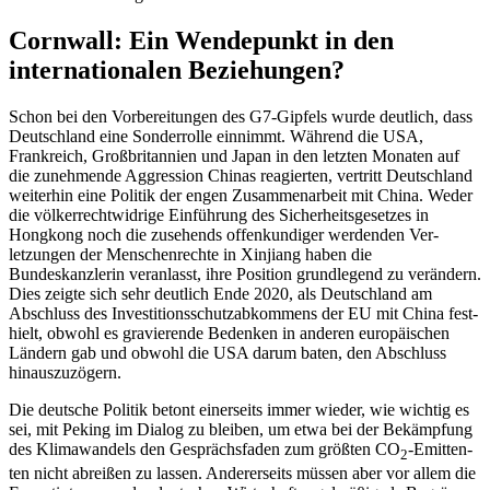
Cornwall: Ein Wendepunkt in den
internationalen Beziehungen?
Schon bei den Vorbereitungen des G7-Gip­fels wurde deutlich, dass
Deutschland eine Sonderrolle einnimmt. Während die USA,
Frankreich, Großbritannien und Japan in den letzten Monaten auf
die zunehmende Aggression Chinas reagierten, vertritt Deutsch­land
weiterhin eine Politik der engen Zusammenarbeit mit China. Weder
die völkerrechtwidrige Einführung des Sicherheitsgesetzes in
Hongkong noch die zusehends offenkundiger werdenden Ver­
letzungen der Menschenrechte in Xinjiang haben die
Bundeskanzlerin veranlasst, ihre Position grundlegend zu verändern.
Dies zeigte sich sehr deutlich Ende 2020, als Deutschland am
Abschluss des Investitionsschutzabkommens der EU mit China fest­
hielt, obwohl es gravierende Bedenken in anderen europäischen
Ländern gab und obwohl die USA darum baten, den Ab­schluss
hinauszuzögern.
Die deutsche Politik betont einerseits immer wieder, wie wichtig es
sei, mit Peking im Dialog zu bleiben, um etwa bei der Bekämpfung
des Klimawandels den Gesprächsfaden zum größten CO
-Emitten­
2
ten nicht abreißen zu lassen. Andererseits müssen aber vor allem die