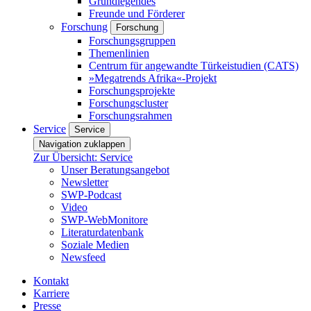
Grundlegendes
Freunde und Förderer
Forschung
Forschung
Forschungsgruppen
Themenlinien
Centrum für angewandte Türkeistudien (CATS)
»Megatrends Afrika«-Projekt
Forschungsprojekte
Forschungscluster
Forschungsrahmen
Service
Service
Navigation zuklappen
Zur Übersicht: Service
Unser Beratungsangebot
Newsletter
SWP-Podcast
Video
SWP-WebMonitore
Literaturdatenbank
Soziale Medien
Newsfeed
Kontakt
Karriere
Presse