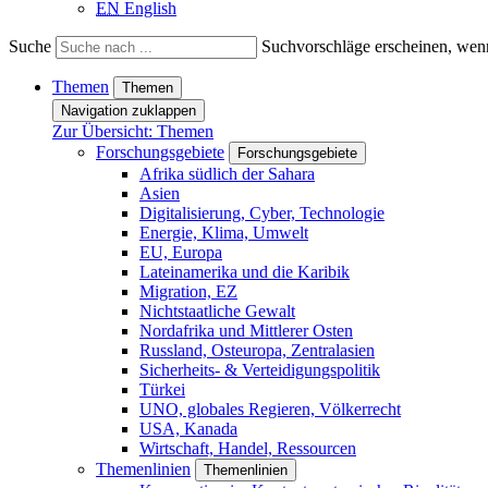
EN
English
Suche
Suchvorschläge erscheinen, wenn
Themen
Themen
Navigation zuklappen
Zur Übersicht: Themen
Forschungsgebiete
Forschungsgebiete
Afrika südlich der Sahara
Asien
Digitalisierung, Cyber, Technologie
Energie, Klima, Umwelt
EU, Europa
Lateinamerika und die Karibik
Migration, EZ
Nichtstaatliche Gewalt
Nordafrika und Mittlerer Osten
Russland, Osteuropa, Zentralasien
Sicherheits- & Verteidigungspolitik
Türkei
UNO, globales Regieren, Völkerrecht
USA, Kanada
Wirtschaft, Handel, Ressourcen
Themenlinien
Themenlinien