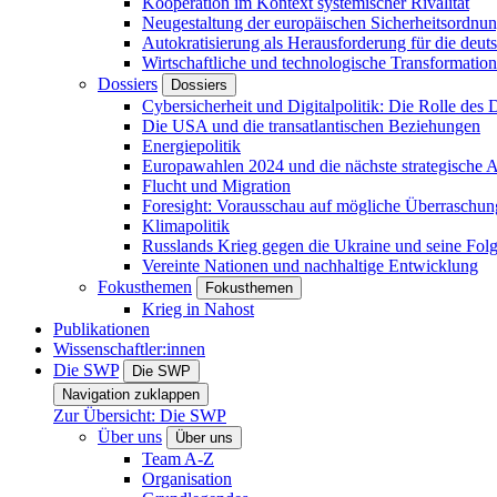
Kooperation im Kontext systemischer Rivalität
Neugestaltung der europäischen Sicherheitsordnu
Autokratisierung als Herausforderung für die deut
Wirtschaftliche und technologische Transformatio
Dossiers
Dossiers
Cybersicherheit und Digitalpolitik: Die Rolle des Di
Die USA und die transatlantischen Beziehungen
Energiepolitik
Europawahlen 2024 und die nächste strategische
Flucht und Migration
Foresight: Vorausschau auf mögliche Überraschu
Klimapolitik
Russlands Krieg gegen die Ukraine und seine Fol
Vereinte Nationen und nachhaltige Entwicklung
Fokusthemen
Fokusthemen
Krieg in Nahost
Publikationen
Wissenschaftler:innen
Die SWP
Die SWP
Navigation zuklappen
Zur Übersicht: Die SWP
Über uns
Über uns
Team A-Z
Organisation