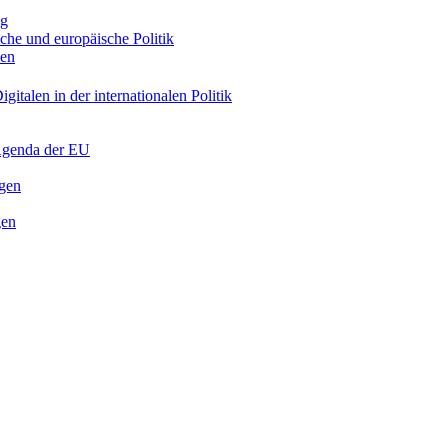
ng
sche und europäische Politik
nen
gitalen in der internationalen Politik
 Agenda der EU
ngen
gen