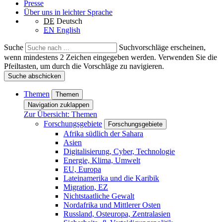
Presse
Über uns in leichter Sprache
DE
Deutsch
EN
English
Suche
Suchvorschläge erscheinen,
wenn mindestens 2 Zeichen eingegeben werden. Verwenden Sie die
Pfeiltasten, um durch die Vorschläge zu navigieren.
Suche abschicken
Themen
Themen
Navigation zuklappen
Zur Übersicht: Themen
Forschungsgebiete
Forschungsgebiete
Afrika südlich der Sahara
Asien
Digitalisierung, Cyber, Technologie
Energie, Klima, Umwelt
EU, Europa
Lateinamerika und die Karibik
Migration, EZ
Nichtstaatliche Gewalt
Nordafrika und Mittlerer Osten
Russland, Osteuropa, Zentralasien