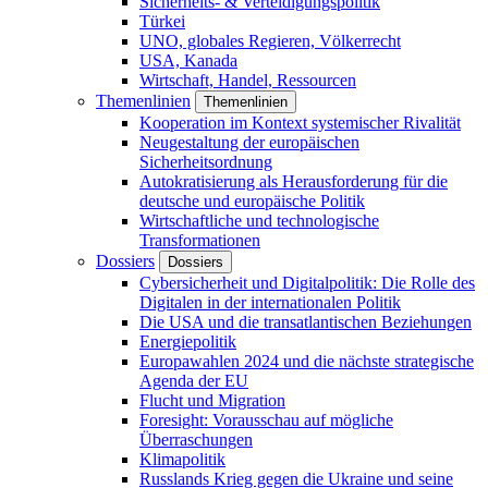
Sicherheits- & Verteidigungspolitik
Türkei
UNO, globales Regieren, Völkerrecht
USA, Kanada
Wirtschaft, Handel, Ressourcen
Themenlinien
Themenlinien
Kooperation im Kontext systemischer Rivalität
Neugestaltung der europäischen
Sicherheitsordnung
Autokratisierung als Herausforderung für die
deutsche und europäische Politik
Wirtschaftliche und technologische
Transformationen
Dossiers
Dossiers
Cybersicherheit und Digitalpolitik: Die Rolle des
Digitalen in der internationalen Politik
Die USA und die transatlantischen Beziehungen
Energiepolitik
Europawahlen 2024 und die nächste strategische
Agenda der EU
Flucht und Migration
Foresight: Vorausschau auf mögliche
Überraschungen
Klimapolitik
Russlands Krieg gegen die Ukraine und seine