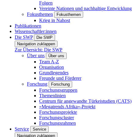
Folgen
Vereinte Nationen und nachhaltige Entwicklung
Fokusthemen
Fokusthemen
Krieg in Nahost
Publikationen
Wissenschaftler:innen
Die SWP
Die SWP
Navigation zuklappen
Zur Übersicht: Die SWP
Über uns
Über uns
Team A-Z
Organisation
Grundlegendes
Freunde und Förderer
Forschung
Forschung
Forschungsgruppen
Themenlinien
Centrum für angewandte Türkeistudien (CATS)
»Megatrends Afrika«-Projekt
Forschungsprojekte
Forschungscluster
Forschungsrahmen
Service
Service
Navigation zuklappen