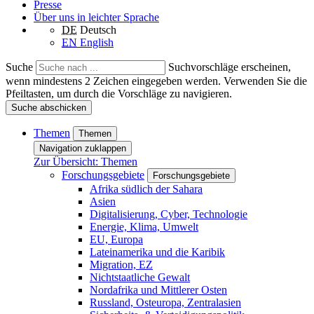
Presse
Über uns in leichter Sprache
DE
Deutsch
EN
English
Suche
Suchvorschläge erscheinen,
wenn mindestens 2 Zeichen eingegeben werden. Verwenden Sie die
Pfeiltasten, um durch die Vorschläge zu navigieren.
Suche abschicken
Themen
Themen
Navigation zuklappen
Zur Übersicht: Themen
Forschungsgebiete
Forschungsgebiete
Afrika südlich der Sahara
Asien
Digitalisierung, Cyber, Technologie
Energie, Klima, Umwelt
EU, Europa
Lateinamerika und die Karibik
Migration, EZ
Nichtstaatliche Gewalt
Nordafrika und Mittlerer Osten
Russland, Osteuropa, Zentralasien