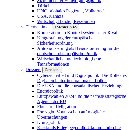
Sicherheits- & Verteidigungspolitik
Türkei
UNO, globales Regieren, Völkerrecht
USA, Kanada
Wirtschaft, Handel, Ressourcen
Themenlinien
Themenlinien
Kooperation im Kontext systemischer Rivalität
Neugestaltung der europäischen
Sicherheitsordnung
Autokratisierung als Herausforderung für die
deutsche und europäische Politik
Wirtschaftliche und technologische
Transformationen
Dossiers
Dossiers
Cybersicherheit und Digitalpolitik: Die Rolle des
Digitalen in der internationalen Politik
Die USA und die transatlantischen Beziehungen
Energiepolitik
Europawahlen 2024 und die nächste strategische
Agenda der EU
Flucht und Migration
Foresight: Vorausschau auf mögliche
Überraschungen
Klimapolitik
Russlands Krieg gegen die Ukraine und seine