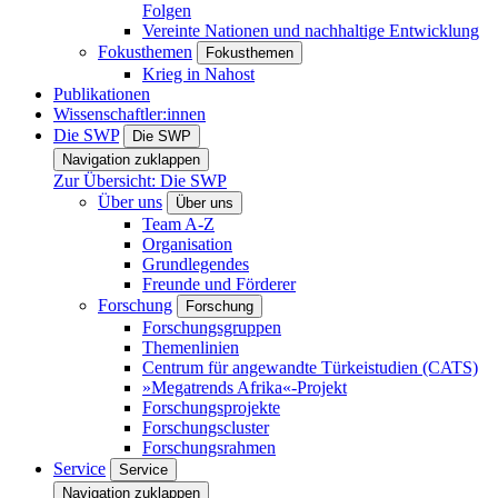
Folgen
Vereinte Nationen und nachhaltige Entwicklung
Fokusthemen
Fokusthemen
Krieg in Nahost
Publikationen
Wissenschaftler:innen
Die SWP
Die SWP
Navigation zuklappen
Zur Übersicht: Die SWP
Über uns
Über uns
Team A-Z
Organisation
Grundlegendes
Freunde und Förderer
Forschung
Forschung
Forschungsgruppen
Themenlinien
Centrum für angewandte Türkeistudien (CATS)
»Megatrends Afrika«-Projekt
Forschungsprojekte
Forschungscluster
Forschungsrahmen
Service
Service
Navigation zuklappen