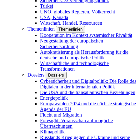
Sicherheits- & Verteidigungspolitik
Türkei
UNO, globales Regieren, Völkerrecht
USA, Kanada
Wirtschaft, Handel, Ressourcen
Themenlinien
Themenlinien
Kooperation im Kontext systemischer Rivalität
Neugestaltung der europäischen
Sicherheitsordnung
Autokratisierung als Herausforderung für die
deutsche und europäische Politik
Wirtschaftliche und technologische
Transformationen
Dossiers
Dossiers
Cybersicherheit und Digitalpolitik: Die Rolle des
Digitalen in der internationalen Politik
Die USA und die transatlantischen Beziehungen
Energiepolitik
Europawahlen 2024 und die nächste strategische
Agenda der EU
Flucht und Migration
Foresight: Vorausschau auf mögliche
Überraschungen
Klimapolitik
Russlands Krieg gegen die Ukraine und seine