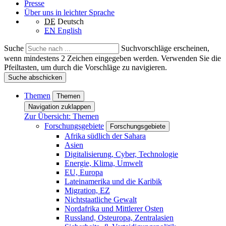
Presse
Über uns in leichter Sprache
DE
Deutsch
EN
English
Suche
Suchvorschläge erscheinen,
wenn mindestens 2 Zeichen eingegeben werden. Verwenden Sie die
Pfeiltasten, um durch die Vorschläge zu navigieren.
Suche abschicken
Themen
Themen
Navigation zuklappen
Zur Übersicht: Themen
Forschungsgebiete
Forschungsgebiete
Afrika südlich der Sahara
Asien
Digitalisierung, Cyber, Technologie
Energie, Klima, Umwelt
EU, Europa
Lateinamerika und die Karibik
Migration, EZ
Nichtstaatliche Gewalt
Nordafrika und Mittlerer Osten
Russland, Osteuropa, Zentralasien