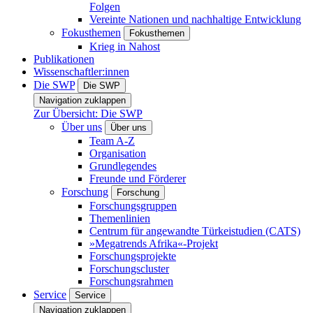
Folgen
Vereinte Nationen und nachhaltige Entwicklung
Fokusthemen
Fokusthemen
Krieg in Nahost
Publikationen
Wissenschaftler:innen
Die SWP
Die SWP
Navigation zuklappen
Zur Übersicht: Die SWP
Über uns
Über uns
Team A-Z
Organisation
Grundlegendes
Freunde und Förderer
Forschung
Forschung
Forschungsgruppen
Themenlinien
Centrum für angewandte Türkeistudien (CATS)
»Megatrends Afrika«-Projekt
Forschungsprojekte
Forschungscluster
Forschungsrahmen
Service
Service
Navigation zuklappen