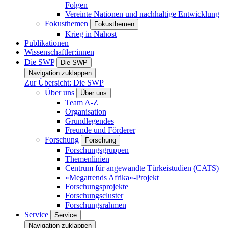
Folgen
Vereinte Nationen und nachhaltige Entwicklung
Fokusthemen
Fokusthemen
Krieg in Nahost
Publikationen
Wissenschaftler:innen
Die SWP
Die SWP
Navigation zuklappen
Zur Übersicht: Die SWP
Über uns
Über uns
Team A-Z
Organisation
Grundlegendes
Freunde und Förderer
Forschung
Forschung
Forschungsgruppen
Themenlinien
Centrum für angewandte Türkeistudien (CATS)
»Megatrends Afrika«-Projekt
Forschungsprojekte
Forschungscluster
Forschungsrahmen
Service
Service
Navigation zuklappen