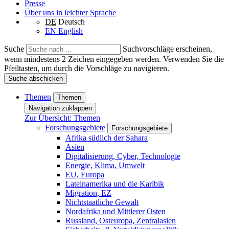
Presse
Über uns in leichter Sprache
DE
Deutsch
EN
English
Suche
Suchvorschläge erscheinen,
wenn mindestens 2 Zeichen eingegeben werden. Verwenden Sie die
Pfeiltasten, um durch die Vorschläge zu navigieren.
Suche abschicken
Themen
Themen
Navigation zuklappen
Zur Übersicht: Themen
Forschungsgebiete
Forschungsgebiete
Afrika südlich der Sahara
Asien
Digitalisierung, Cyber, Technologie
Energie, Klima, Umwelt
EU, Europa
Lateinamerika und die Karibik
Migration, EZ
Nichtstaatliche Gewalt
Nordafrika und Mittlerer Osten
Russland, Osteuropa, Zentralasien