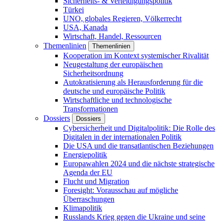
Sicherheits- & Verteidigungspolitik
Türkei
UNO, globales Regieren, Völkerrecht
USA, Kanada
Wirtschaft, Handel, Ressourcen
Themenlinien
Themenlinien
Kooperation im Kontext systemischer Rivalität
Neugestaltung der europäischen
Sicherheitsordnung
Autokratisierung als Herausforderung für die
deutsche und europäische Politik
Wirtschaftliche und technologische
Transformationen
Dossiers
Dossiers
Cybersicherheit und Digitalpolitik: Die Rolle des
Digitalen in der internationalen Politik
Die USA und die transatlantischen Beziehungen
Energiepolitik
Europawahlen 2024 und die nächste strategische
Agenda der EU
Flucht und Migration
Foresight: Vorausschau auf mögliche
Überraschungen
Klimapolitik
Russlands Krieg gegen die Ukraine und seine