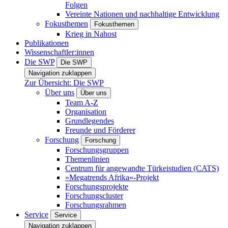
Folgen
Vereinte Nationen und nachhaltige Entwicklung
Fokusthemen
Fokusthemen
Krieg in Nahost
Publikationen
Wissenschaftler:innen
Die SWP
Die SWP
Navigation zuklappen
Zur Übersicht: Die SWP
Über uns
Über uns
Team A-Z
Organisation
Grundlegendes
Freunde und Förderer
Forschung
Forschung
Forschungsgruppen
Themenlinien
Centrum für angewandte Türkeistudien (CATS)
»Megatrends Afrika«-Projekt
Forschungsprojekte
Forschungscluster
Forschungsrahmen
Service
Service
Navigation zuklappen