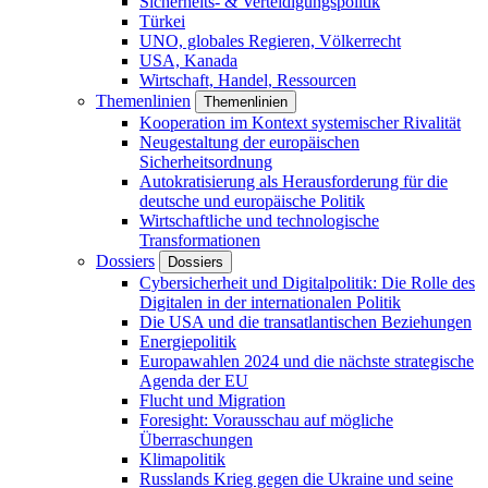
Sicherheits- & Verteidigungspolitik
Türkei
UNO, globales Regieren, Völkerrecht
USA, Kanada
Wirtschaft, Handel, Ressourcen
Themenlinien
Themenlinien
Kooperation im Kontext systemischer Rivalität
Neugestaltung der europäischen
Sicherheitsordnung
Autokratisierung als Herausforderung für die
deutsche und europäische Politik
Wirtschaftliche und technologische
Transformationen
Dossiers
Dossiers
Cybersicherheit und Digitalpolitik: Die Rolle des
Digitalen in der internationalen Politik
Die USA und die transatlantischen Beziehungen
Energiepolitik
Europawahlen 2024 und die nächste strategische
Agenda der EU
Flucht und Migration
Foresight: Vorausschau auf mögliche
Überraschungen
Klimapolitik
Russlands Krieg gegen die Ukraine und seine