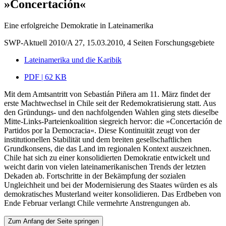
»Concertación«
Eine erfolgreiche Demokratie in Lateinamerika
SWP-Aktuell 2010/A 27, 15.03.2010, 4 Seiten
Forschungsgebiete
Lateinamerika und die Karibik
PDF | 62 KB
Mit dem Amtsantritt von Sebastián Piñera am 11. März findet der
erste Machtwechsel in Chile seit der Redemokratisierung statt. Aus
den Gründungs- und den nachfolgenden Wahlen ging stets dieselbe
Mitte-Links-Parteienkoalition siegreich hervor: die »Concertación de
Partidos por la Democracia«. Diese Kontinuität zeugt von der
institutionellen Stabilität und dem breiten gesellschaftlichen
Grundkonsens, die das Land im regionalen Kontext auszeichnen.
Chile hat sich zu einer konsolidierten Demokratie entwickelt und
weicht darin von vielen lateinamerikanischen Trends der letzten
Dekaden ab. Fortschritte in der Bekämpfung der sozialen
Ungleichheit und bei der Modernisierung des Staates würden es als
demokratisches Musterland weiter konsolidieren. Das Erdbeben von
Ende Februar verlangt Chile vermehrte Anstrengungen ab.
Zum Anfang der Seite springen