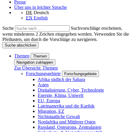
Presse
Über uns in leichter Sprache
DE
Deutsch
EN
English
Suche
Suchvorschläge erscheinen,
wenn mindestens 2 Zeichen eingegeben werden. Verwenden Sie die
Pfeiltasten, um durch die Vorschläge zu navigieren.
Suche abschicken
Themen
Themen
Navigation zuklappen
Zur Übersicht: Themen
Forschungsgebiete
Forschungsgebiete
Afrika südlich der Sahara
Asien
Digitalisierung, Cyber, Technologie
Energie, Klima, Umwelt
EU, Europa
Lateinamerika und die Karibik
Migration, EZ
Nichtstaatliche Gewalt
Nordafrika und Mittlerer Osten
Russland, Osteuropa, Zentralasien