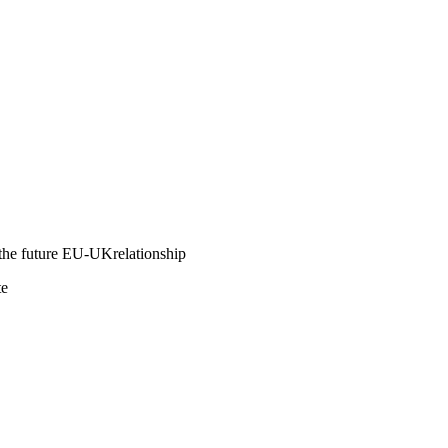
t the future EU-UKrelationship
te