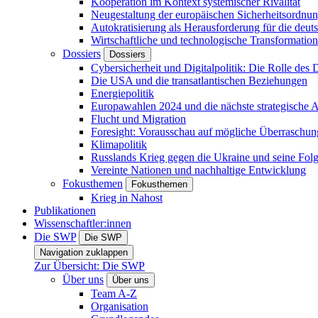
Kooperation im Kontext systemischer Rivalität
Neugestaltung der europäischen Sicherheitsordnu
Autokratisierung als Herausforderung für die deut
Wirtschaftliche und technologische Transformatio
Dossiers
Dossiers
Cybersicherheit und Digitalpolitik: Die Rolle des Di
Die USA und die transatlantischen Beziehungen
Energiepolitik
Europawahlen 2024 und die nächste strategische
Flucht und Migration
Foresight: Vorausschau auf mögliche Überraschu
Klimapolitik
Russlands Krieg gegen die Ukraine und seine Fol
Vereinte Nationen und nachhaltige Entwicklung
Fokusthemen
Fokusthemen
Krieg in Nahost
Publikationen
Wissenschaftler:innen
Die SWP
Die SWP
Navigation zuklappen
Zur Übersicht: Die SWP
Über uns
Über uns
Team A-Z
Organisation