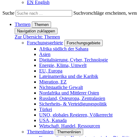
EN
English
Suche
Suchvorschläge erscheinen, wenn
Themen
Themen
Navigation zuklappen
Zur Übersicht: Themen
Forschungsgebiete
Forschungsgebiete
Afrika südlich der Sahara
Asien
Digitalisierung, Cyber, Technologie
Energie, Klima, Umwelt
EU, Europa
Lateinamerika und die Karibik
Migration, EZ
Nichtstaatliche Gewalt
Nordafrika und Mittlerer Osten
Russland, Osteuropa, Zentralasien
Sicherheits- & Verteidigungspolitik
Türkei
UNO, globales Regieren, Völkerrecht
USA, Kanada
Wirtschaft, Handel, Ressourcen
Themenlinien
Themenlinien