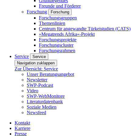
Grundlegendes
Freunde und Förderer
Forschung
Forschung
Forschungsgruppen
Themenlinien
Centrum für angewandte Türkeistudien (CATS)
»Megatrends Afrika«-Projekt
Forschungsprojekte
Forschungscluster
Forschungsrahmen
Service
Service
Navigation zuklappen
Zur Übersicht: Service
Unser Beratungsangebot
Newsletter
SWP-Podcast
Video
SWP-WebMonitore
Literaturdatenbank
Soziale Medien
Newsfeed
Kontakt
Karriere
Presse