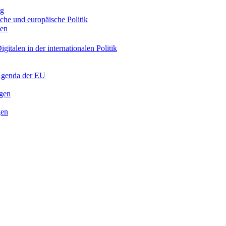
ng
sche und europäische Politik
nen
gitalen in der internationalen Politik
 Agenda der EU
ngen
gen