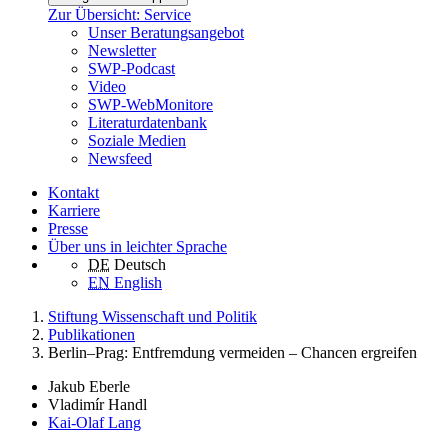
Zur Übersicht: Service
Unser Beratungsangebot
Newsletter
SWP-Podcast
Video
SWP-WebMonitore
Literaturdatenbank
Soziale Medien
Newsfeed
Kontakt
Karriere
Presse
Über uns in leichter Sprache
DE
Deutsch
EN
English
Stiftung Wissenschaft und Politik
Publikationen
Berlin–Prag: Entfremdung vermeiden – Chancen ergreifen
Jakub Eberle
Vladimír Handl
Kai-Olaf Lang