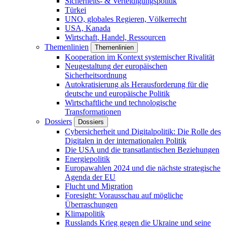
Sicherheits- & Verteidigungspolitik
Türkei
UNO, globales Regieren, Völkerrecht
USA, Kanada
Wirtschaft, Handel, Ressourcen
Themenlinien
Themenlinien
Kooperation im Kontext systemischer Rivalität
Neugestaltung der europäischen
Sicherheitsordnung
Autokratisierung als Herausforderung für die
deutsche und europäische Politik
Wirtschaftliche und technologische
Transformationen
Dossiers
Dossiers
Cybersicherheit und Digitalpolitik: Die Rolle des
Digitalen in der internationalen Politik
Die USA und die transatlantischen Beziehungen
Energiepolitik
Europawahlen 2024 und die nächste strategische
Agenda der EU
Flucht und Migration
Foresight: Vorausschau auf mögliche
Überraschungen
Klimapolitik
Russlands Krieg gegen die Ukraine und seine