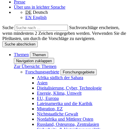
Presse
Über uns in leichter Sprache
DE
Deutsch
EN
English
Suche
Suchvorschläge erscheinen,
wenn mindestens 2 Zeichen eingegeben werden. Verwenden Sie die
Pfeiltasten, um durch die Vorschläge zu navigieren.
Suche abschicken
Themen
Themen
Navigation zuklappen
Zur Übersicht: Themen
Forschungsgebiete
Forschungsgebiete
Afrika südlich der Sahara
Asien
Digitalisierung, Cyber, Technologie
Energie, Klima, Umwelt
EU, Europa
Lateinamerika und die Karibik
Migration, EZ
Nichtstaatliche Gewalt
Nordafrika und Mittlerer Osten
Russland, Osteuropa, Zentralasien