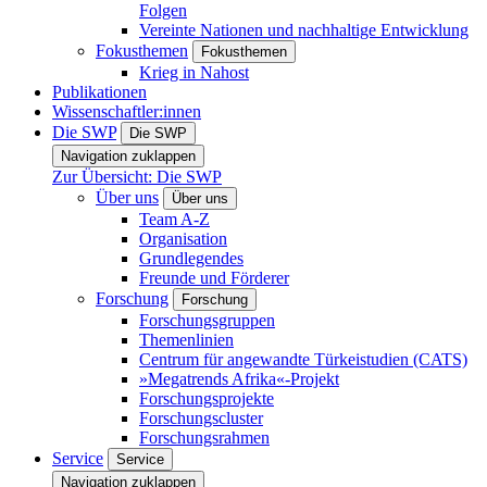
Folgen
Vereinte Nationen und nachhaltige Entwicklung
Fokusthemen
Fokusthemen
Krieg in Nahost
Publikationen
Wissenschaftler:innen
Die SWP
Die SWP
Navigation zuklappen
Zur Übersicht: Die SWP
Über uns
Über uns
Team A-Z
Organisation
Grundlegendes
Freunde und Förderer
Forschung
Forschung
Forschungsgruppen
Themenlinien
Centrum für angewandte Türkeistudien (CATS)
»Megatrends Afrika«-Projekt
Forschungsprojekte
Forschungscluster
Forschungsrahmen
Service
Service
Navigation zuklappen