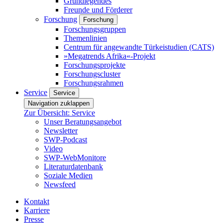
Grundlegendes
Freunde und Förderer
Forschung
Forschung
Forschungsgruppen
Themenlinien
Centrum für angewandte Türkeistudien (CATS)
»Megatrends Afrika«-Projekt
Forschungsprojekte
Forschungscluster
Forschungsrahmen
Service
Service
Navigation zuklappen
Zur Übersicht: Service
Unser Beratungsangebot
Newsletter
SWP-Podcast
Video
SWP-WebMonitore
Literaturdatenbank
Soziale Medien
Newsfeed
Kontakt
Karriere
Presse