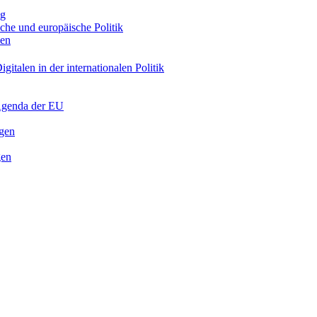
ng
sche und europäische Politik
nen
gitalen in der internationalen Politik
 Agenda der EU
ngen
gen