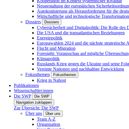
Kooperation im Kontext systemischer Rivalität
Neugestaltung der europäischen Sicherheitsordnu
Autokratisierung als Herausforderung für die deut
Wirtschaftliche und technologische Transformatio
Dossiers
Dossiers
Cybersicherheit und Digitalpolitik: Die Rolle des Di
Die USA und die transatlantischen Beziehungen
Energiepolitik
Europawahlen 2024 und die nächste strategische
Flucht und Migration
Foresight: Vorausschau auf mögliche Überraschu
Klimapolitik
Russlands Krieg gegen die Ukraine und seine Fol
Vereinte Nationen und nachhaltige Entwicklung
Fokusthemen
Fokusthemen
Krieg in Nahost
Publikationen
Wissenschaftler:innen
Die SWP
Die SWP
Navigation zuklappen
Zur Übersicht: Die SWP
Über uns
Über uns
Team A-Z
Organisation