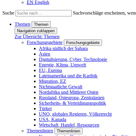
EN
English
Suche
Suchvorschläge erscheinen, wenn
Themen
Themen
Navigation zuklappen
Zur Übersicht: Themen
Forschungsgebiete
Forschungsgebiete
Afrika südlich der Sahara
Asien
Digitalisierung, Cyber, Technologie
Energie, Klima, Umwelt
EU, Europa
Lateinamerika und die Karibik
Migration, EZ
Nichtstaatliche Gewalt
Nordafrika und Mittlerer Osten
Russland, Osteuropa, Zentralasien
Sicherheits- & Verteidigungspolitik
Türkei
UNO, globales Regieren, Völkerrecht
USA, Kanada
Wirtschaft, Handel, Ressourcen
Themenlinien
Themenlinien