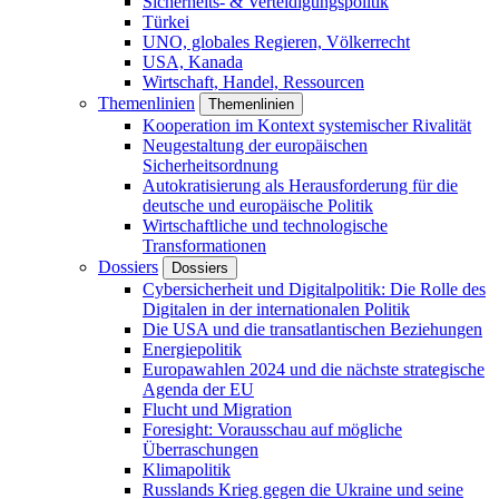
Sicherheits- & Verteidigungspolitik
Türkei
UNO, globales Regieren, Völkerrecht
USA, Kanada
Wirtschaft, Handel, Ressourcen
Themenlinien
Themenlinien
Kooperation im Kontext systemischer Rivalität
Neugestaltung der europäischen
Sicherheitsordnung
Autokratisierung als Herausforderung für die
deutsche und europäische Politik
Wirtschaftliche und technologische
Transformationen
Dossiers
Dossiers
Cybersicherheit und Digitalpolitik: Die Rolle des
Digitalen in der internationalen Politik
Die USA und die transatlantischen Beziehungen
Energiepolitik
Europawahlen 2024 und die nächste strategische
Agenda der EU
Flucht und Migration
Foresight: Vorausschau auf mögliche
Überraschungen
Klimapolitik
Russlands Krieg gegen die Ukraine und seine