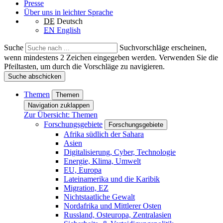
Presse
Über uns in leichter Sprache
DE
Deutsch
EN
English
Suche
Suchvorschläge erscheinen,
wenn mindestens 2 Zeichen eingegeben werden. Verwenden Sie die
Pfeiltasten, um durch die Vorschläge zu navigieren.
Suche abschicken
Themen
Themen
Navigation zuklappen
Zur Übersicht: Themen
Forschungsgebiete
Forschungsgebiete
Afrika südlich der Sahara
Asien
Digitalisierung, Cyber, Technologie
Energie, Klima, Umwelt
EU, Europa
Lateinamerika und die Karibik
Migration, EZ
Nichtstaatliche Gewalt
Nordafrika und Mittlerer Osten
Russland, Osteuropa, Zentralasien