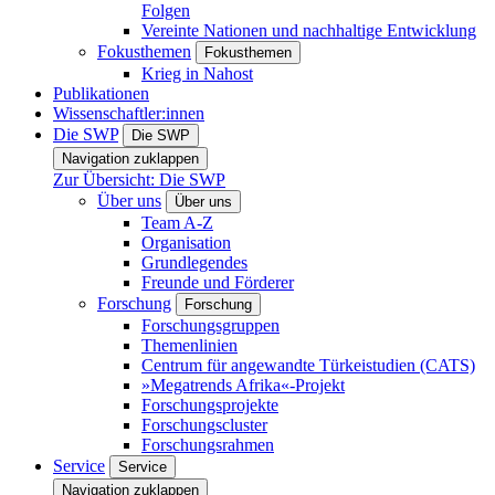
Folgen
Vereinte Nationen und nachhaltige Entwicklung
Fokusthemen
Fokusthemen
Krieg in Nahost
Publikationen
Wissenschaftler:innen
Die SWP
Die SWP
Navigation zuklappen
Zur Übersicht: Die SWP
Über uns
Über uns
Team A-Z
Organisation
Grundlegendes
Freunde und Förderer
Forschung
Forschung
Forschungsgruppen
Themenlinien
Centrum für angewandte Türkeistudien (CATS)
»Megatrends Afrika«-Projekt
Forschungsprojekte
Forschungscluster
Forschungsrahmen
Service
Service
Navigation zuklappen