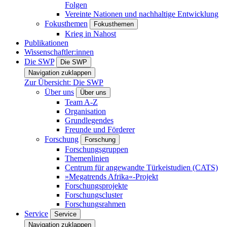
Folgen
Vereinte Nationen und nachhaltige Entwicklung
Fokusthemen
Fokusthemen
Krieg in Nahost
Publikationen
Wissenschaftler:innen
Die SWP
Die SWP
Navigation zuklappen
Zur Übersicht: Die SWP
Über uns
Über uns
Team A-Z
Organisation
Grundlegendes
Freunde und Förderer
Forschung
Forschung
Forschungsgruppen
Themenlinien
Centrum für angewandte Türkeistudien (CATS)
»Megatrends Afrika«-Projekt
Forschungsprojekte
Forschungscluster
Forschungsrahmen
Service
Service
Navigation zuklappen