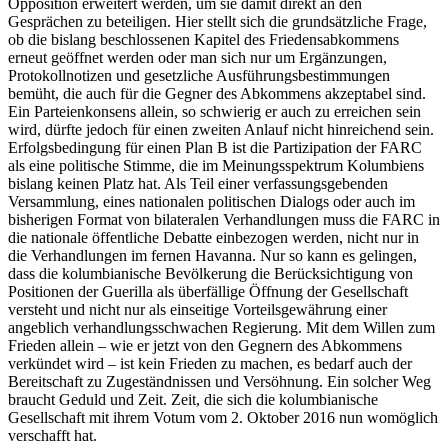
Opposition erweitert werden, um sie damit direkt an den
Gesprächen zu beteiligen. Hier stellt sich die grundsätzliche Frage,
ob die bislang beschlossenen Kapitel des Friedensabkommens
erneut geöffnet werden oder man sich nur um Ergänzungen,
Protokollnotizen und gesetzliche Ausführungsbestimmungen
bemüht, die auch für die Gegner des Abkommens akzeptabel sind.
Ein Parteienkonsens allein, so schwierig er auch zu erreichen sein
wird, dürfte jedoch für einen zweiten Anlauf nicht hinreichend sein.
Erfolgsbedingung für einen Plan B ist die Partizipation der FARC
als eine politische Stimme, die im Meinungsspektrum Kolumbiens
bislang keinen Platz hat. Als Teil einer verfassungsgebenden
Versammlung, eines nationalen politischen Dialogs oder auch im
bisherigen Format von bilateralen Verhandlungen muss die FARC in
die nationale öffentliche Debatte einbezogen werden, nicht nur in
die Verhandlungen im fernen Havanna. Nur so kann es gelingen,
dass die kolumbianische Bevölkerung die Berücksichtigung von
Positionen der Guerilla als überfällige Öffnung der Gesellschaft
versteht und nicht nur als einseitige Vorteilsgewährung einer
angeblich verhandlungsschwachen Regierung. Mit dem Willen zum
Frieden allein – wie er jetzt von den Gegnern des Abkommens
verkündet wird – ist kein Frieden zu machen, es bedarf auch der
Bereitschaft zu Zugeständnissen und Versöhnung. Ein solcher Weg
braucht Geduld und Zeit. Zeit, die sich die kolumbianische
Gesellschaft mit ihrem Votum vom 2. Oktober 2016 nun womöglich
verschafft hat.