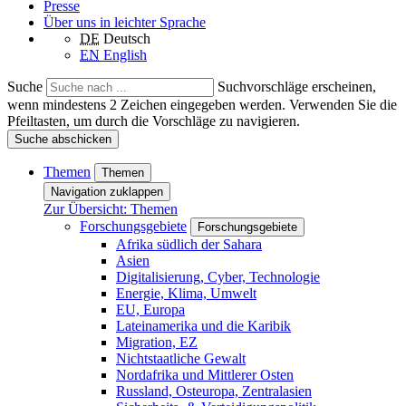
Presse
Über uns in leichter Sprache
DE
Deutsch
EN
English
Suche
Suchvorschläge erscheinen,
wenn mindestens 2 Zeichen eingegeben werden. Verwenden Sie die
Pfeiltasten, um durch die Vorschläge zu navigieren.
Suche abschicken
Themen
Themen
Navigation zuklappen
Zur Übersicht: Themen
Forschungsgebiete
Forschungsgebiete
Afrika südlich der Sahara
Asien
Digitalisierung, Cyber, Technologie
Energie, Klima, Umwelt
EU, Europa
Lateinamerika und die Karibik
Migration, EZ
Nichtstaatliche Gewalt
Nordafrika und Mittlerer Osten
Russland, Osteuropa, Zentralasien