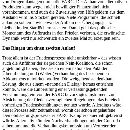
von Drogenplantagen durch die FARC. Der Anbau von alternativen
Produkten kann wegen nicht bewilligter Finanzmittel nicht
vorankommen, und auch die Zuweisung von Hilfsgeldern aus dem
Ausland wird ins Stocken geraten. Viele Programme, die schnell
anlaufen sollten – wie etwa der Aufbau der Übergangsjustiz –
bleiben in den Startlöchern stecken. Damit geht das politische
Momentum des Aufbruchs in den Frieden verloren, die erwünschte
Dynamik wird nur schwerlich ein zweites Mal zu erzeugen sein.
Das Ringen um einen zweiten Anlauf
Trotz allem ist der Friedensprozess nicht umkehrbar – das wissen
auch die Anführer der siegreichen Nein-Koalition, die schon
angekündigt haben, dass sie an einem nationalen Pakt der
Überarbeitung und (Weiter-)Verhandlung des bestehenden
Abkommens mitwirken wollen. Die weitgehendste denkbare
Lösung, die aus einem »nationalen Dialog« heraus entstehen
könnte, wäre die Einberufung einer verfassungsgebenden
Versammlung, ein von der FARC bevorzugtes Instrument zur
Absicherung der friedensvertraglichen Regelungen, das bereits in
vorherigen Friedensbemühungen genutzt wurde. Allerdings wäre
dieser Prozess sehr zeitraubend, womit der schon angelaufene
Demobilisierungsprozess der FARC-Kämpfer dauerhaft gebremst
würde. Alternativ könnten Nachverhandlungen mit der Guerrilla
anberaumt und die Verhandlungskommission um Vertreter der