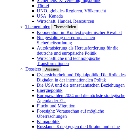
Sicherheits- & Verteidigungspolitik
Türkei
UNO, globales Regieren, Völkerrecht
USA, Kanada
Wirtschaft, Handel, Ressourcen
Themenlinien
Themenlinien
Kooperation im Kontext systemischer Rivalität
Neugestaltung der europäischen
Sicherheitsordnung
Autokratisierung als Herausforderung für die
deutsche und europäische Politik
Wirtschaftliche und technologische
Transformationen
Dossiers
Dossiers
Cybersicherheit und Digitalpolitik: Die Rolle des
Digitalen in der internationalen Politik
Die USA und die transatlantischen Beziehungen
Energiepolitik
Europawahlen 2024 und die nächste strategische
Agenda der EU
Flucht und Migration
Foresight: Vorausschau auf mögliche
Überraschungen
Klimapolitik
Russlands Krieg gegen die Ukraine und seine