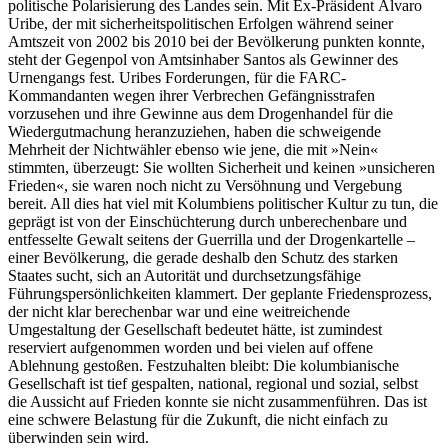
politische Polarisierung des Landes sein. Mit Ex-Präsident Álvaro
Uribe, der mit sicherheitspolitischen Erfolgen während seiner
Amtszeit von 2002 bis 2010 bei der Bevölkerung punkten konnte,
steht der Gegenpol von Amtsinhaber Santos als Gewinner des
Urnengangs fest. Uribes Forderungen, für die FARC-
Kommandanten wegen ihrer Verbrechen Gefängnisstrafen
vorzusehen und ihre Gewinne aus dem Drogenhandel für die
Wiedergutmachung heranzuziehen, haben die schweigende
Mehrheit der Nichtwähler ebenso wie jene, die mit »Nein«
stimmten, überzeugt: Sie wollten Sicherheit und keinen »unsicheren
Frieden«, sie waren noch nicht zu Versöhnung und Vergebung
bereit. All dies hat viel mit Kolumbiens politischer Kultur zu tun, die
geprägt ist von der Einschüchterung durch unberechenbare und
entfesselte Gewalt seitens der Guerrilla und der Drogenkartelle –
einer Bevölkerung, die gerade deshalb den Schutz des starken
Staates sucht, sich an Autorität und durchsetzungsfähige
Führungspersönlichkeiten klammert. Der geplante Friedensprozess,
der nicht klar berechenbar war und eine weitreichende
Umgestaltung der Gesellschaft bedeutet hätte, ist zumindest
reserviert aufgenommen worden und bei vielen auf offene
Ablehnung gestoßen. Festzuhalten bleibt: Die kolumbianische
Gesellschaft ist tief gespalten, national, regional und sozial, selbst
die Aussicht auf Frieden konnte sie nicht zusammenführen. Das ist
eine schwere Belastung für die Zukunft, die nicht einfach zu
überwinden sein wird.