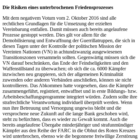
Die Risiken eines unterbrochenen Friedensprozesses
Mit dem negativem Votum vom 2. Oktober 2016 sind alle
rechtlichen Grundlagen für die Umsetzung der erzielten
Vereinbarung entfallen. Damit müssen auch bereits angelaufene
Prozesse gestoppt werden. Dies gilt vor allem für die
Demobilisierung und Entwaffnung der Guerrillatruppen, die sich in
diesen Tagen unter der Kontrolle der politischen Mission der
Vereinten Nationen (VN) in achtundzwanzig ausgewiesenen
Transitionszonen versammeln sollten. Gegenwärtig müssen sich die
VN darauf beschränken, das Ende der Feindseligkeiten und den
Waffenstillstand zu überwachen; ob sich die ca. 6000 Kämpfer
inzwischen neu gruppieren, sich der allgemeinen Kriminalität
zuwenden oder anderen Verbänden anschließen, können sie nicht
kontrollieren. Das Abkommen hatte vorgesehen, dass die Kämpfer
zusammengeführt, registriert, entwaffnet und in erste Bildungs- bzw.
Arbeitsbeschaffungsprogramme integriert würden. Zudem sollte ihre
strafrechtliche Verantwortung individuell überprüft werden. Wenn
nun ihre Betreuung und Versorgung ungewiss bleibt und die
versprochene neue Zukunft auf die lange Bank geschoben wird,
steht zu befürchten, dass es wieder zu Gewalt kommt. Auch die
bereits angelaufene Übergabe minderjähriger und strafunmündiger
Kämpfer aus den Reihe der FARC in die Obhut des Roten Kreuzes
wird unterbrochen, ebenso wie die begonnene freiwillige Zerstörung