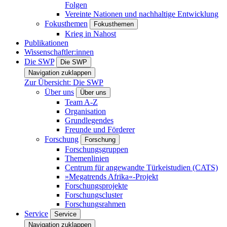
Folgen
Vereinte Nationen und nachhaltige Entwicklung
Fokusthemen
Fokusthemen
Krieg in Nahost
Publikationen
Wissenschaftler:innen
Die SWP
Die SWP
Navigation zuklappen
Zur Übersicht: Die SWP
Über uns
Über uns
Team A-Z
Organisation
Grundlegendes
Freunde und Förderer
Forschung
Forschung
Forschungsgruppen
Themenlinien
Centrum für angewandte Türkeistudien (CATS)
»Megatrends Afrika«-Projekt
Forschungsprojekte
Forschungscluster
Forschungsrahmen
Service
Service
Navigation zuklappen