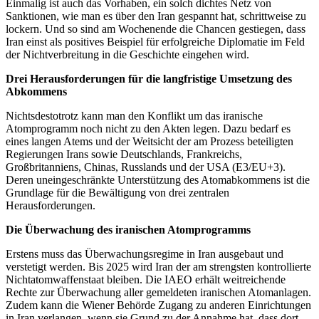
Einmalig ist auch das Vorhaben, ein solch dichtes Netz von
Sanktionen, wie man es über den Iran gespannt hat, schrittweise zu
lockern. Und so sind am Wochenende die Chancen gestiegen, dass
Iran einst als positives Beispiel für erfolgreiche Diplomatie im Feld
der Nichtverbreitung in die Geschichte eingehen wird.
Drei Herausforderungen für die langfristige Umsetzung des
Abkommens
Nichtsdestotrotz kann man den Konflikt um das iranische
Atomprogramm noch nicht zu den Akten legen. Dazu bedarf es
eines langen Atems und der Weitsicht der am Prozess beteiligten
Regierungen Irans sowie Deutschlands, Frankreichs,
Großbritanniens, Chinas, Russlands und der USA (E3/EU+3).
Deren uneingeschränkte Unterstützung des Atomabkommens ist die
Grundlage für die Bewältigung von drei zentralen
Herausforderungen.
Die Überwachung des iranischen Atomprogramms
Erstens muss das Überwachungsregime in Iran ausgebaut und
verstetigt werden. Bis 2025 wird Iran der am strengsten kontrollierte
Nichtatomwaffenstaat bleiben. Die IAEO erhält weitreichende
Rechte zur Überwachung aller gemeldeten iranischen Atomanlagen.
Zudem kann die Wiener Behörde Zugang zu anderen Einrichtungen
in Iran verlangen, wenn sie Grund zu der Annahme hat, dass dort