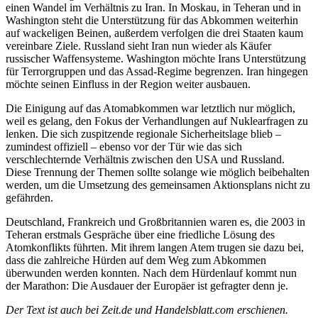
einen Wandel im Verhältnis zu Iran. In Moskau, in Teheran und in
Washington steht die Unterstützung für das Abkommen weiterhin
auf wackeligen Beinen, außerdem verfolgen die drei Staaten kaum
vereinbare Ziele. Russland sieht Iran nun wieder als Käufer
russischer Waffensysteme. Washington möchte Irans Unterstützung
für Terrorgruppen und das Assad-Regime begrenzen. Iran hingegen
möchte seinen Einfluss in der Region weiter ausbauen.
Die Einigung auf das Atomabkommen war letztlich nur möglich,
weil es gelang, den Fokus der Verhandlungen auf Nuklearfragen zu
lenken. Die sich zuspitzende regionale Sicherheitslage blieb –
zumindest offiziell – ebenso vor der Tür wie das sich
verschlechternde Verhältnis zwischen den USA und Russland.
Diese Trennung der Themen sollte solange wie möglich beibehalten
werden, um die Umsetzung des gemeinsamen Aktionsplans nicht zu
gefährden.
Deutschland, Frankreich und Großbritannien waren es, die 2003 in
Teheran erstmals Gespräche über eine friedliche Lösung des
Atomkonflikts führten. Mit ihrem langen Atem trugen sie dazu bei,
dass die zahlreiche Hürden auf dem Weg zum Abkommen
überwunden werden konnten. Nach dem Hürdenlauf kommt nun
der Marathon: Die Ausdauer der Europäer ist gefragter denn je.
Der Text ist auch bei Zeit.de und
Handelsblatt.com
erschienen.