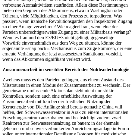
verbotene Atomaktivitäten stattfinden. Allein diese Bestimmungen
bieten den Gegnern des Abkommens, etwa in Washington oder
Teheran, viele Möglichkeiten, den Prozess zu torpedieren. Was
passiert, wenn iranische Revolutionsgarden den Inspektoren Zugang
zu einer Anlage verwehren? Wie reagiert Iran, wenn eine der
Parteien unberechtigterweise Zugang zu einer Militärbasis verlangt?
Wenn es Iran und den E3/EU+3 nicht gelingt, gegenseitige
Vorwürfe einvernehmlich aus dem Weg zu räumen, könnte der
sogenannte »snap back«-Mechanismus zum Zuge kommen, der eine
erneute Verhängung der jetzt ausgesetzten Sanktionen vorsieht,
wenn das Abkommen signifikant verletzt wird.
Zusammenarbeit im sensiblen Bereich der Nukleartechnologie
Zweitens muss es den Parteien gelingen, aus einem Zustand des
Misstrauens in einen Modus der Zusammenarbeit zu wechseln. Der
gemeinsame umfassende Aktionsplan sieht nicht nur strikte
Kontrollen, sondern auch eine erhebliche Ausweitung der
Zusammenarbeit mit Iran bei der friedlichen Nutzung der
Kernenergie vor. Die Anfänge sind bereits gemacht: China will
helfen, den Schwerwasserreaktor in Arak zu einem internationalen
Forschungszentrum auszubauen und beabsichtigt zudem, zwei
Reaktoren zur Seewasserentsalzung zu bauen; in der ehemals
geheimen und schwer verbunkerten Anreicherungsanlage in Fordo
sollen unter internationaler Beteiligung Isotopen für medizinische