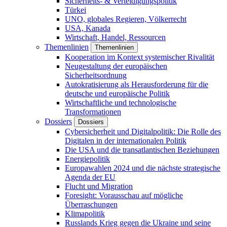
Sicherheits- & Verteidigungspolitik
Türkei
UNO, globales Regieren, Völkerrecht
USA, Kanada
Wirtschaft, Handel, Ressourcen
Themenlinien
Themenlinien
Kooperation im Kontext systemischer Rivalität
Neugestaltung der europäischen
Sicherheitsordnung
Autokratisierung als Herausforderung für die
deutsche und europäische Politik
Wirtschaftliche und technologische
Transformationen
Dossiers
Dossiers
Cybersicherheit und Digitalpolitik: Die Rolle des
Digitalen in der internationalen Politik
Die USA und die transatlantischen Beziehungen
Energiepolitik
Europawahlen 2024 und die nächste strategische
Agenda der EU
Flucht und Migration
Foresight: Vorausschau auf mögliche
Überraschungen
Klimapolitik
Russlands Krieg gegen die Ukraine und seine