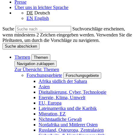
Presse
Über uns in leichter Sprache
DE
Deutsch
EN
English
Suche
Suchvorschläge erscheinen,
wenn mindestens 2 Zeichen eingegeben werden. Verwenden Sie die
Pfeiltasten, um durch die Vorschläge zu navigieren.
Suche abschicken
Themen
Themen
Navigation zuklappen
Zur Übersicht: Themen
Forschungsgebiete
Forschungsgebiete
Afrika südlich der Sahara
Asien
Digitalisierung, Cyber, Technologie
Energie, Klima, Umwelt
EU, Europa
Lateinamerika und die Karibik
Migration, EZ
Nichtstaatliche Gewalt
Nordafrika und Mittlerer Osten
Russland, Osteuropa, Zentralasien