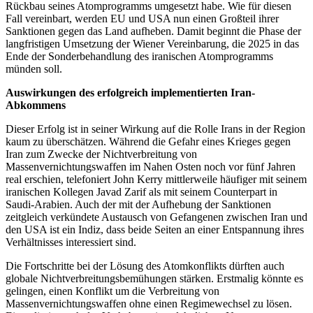
Rückbau seines Atomprogramms umgesetzt habe. Wie für diesen
Fall vereinbart, werden EU und USA nun einen Großteil ihrer
Sanktionen gegen das Land aufheben. Damit beginnt die Phase der
langfristigen Umsetzung der Wiener Vereinbarung, die 2025 in das
Ende der Sonderbehandlung des iranischen Atomprogramms
münden soll.
Auswirkungen des erfolgreich implementierten Iran-
Abkommens
Dieser Erfolg ist in seiner Wirkung auf die Rolle Irans in der Region
kaum zu überschätzen. Während die Gefahr eines Krieges gegen
Iran zum Zwecke der Nichtverbreitung von
Massenvernichtungswaffen im Nahen Osten noch vor fünf Jahren
real erschien, telefoniert John Kerry mittlerweile häufiger mit seinem
iranischen Kollegen Javad Zarif als mit seinem Counterpart in
Saudi-Arabien. Auch der mit der Aufhebung der Sanktionen
zeitgleich verkündete Austausch von Gefangenen zwischen Iran und
den USA ist ein Indiz, dass beide Seiten an einer Entspannung ihres
Verhältnisses interessiert sind.
Die Fortschritte bei der Lösung des Atomkonflikts dürften auch
globale Nichtverbreitungsbemühungen stärken. Erstmalig könnte es
gelingen, einen Konflikt um die Verbreitung von
Massenvernichtungswaffen ohne einen Regimewechsel zu lösen.