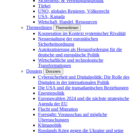
Sicherheits- & Verteidigungspolitik
Türkei
UNO, globales Regieren, Völkerrecht
USA, Kanada
Wirtschaft, Handel, Ressourcen
Themenlinien
Themenlinien
Kooperation im Kontext systemischer Rivalität
Neugestaltung der europäischen
Sicherheitsordnung
Autokratisierung als Herausforderung für die
deutsche und europäische Politik
Wirtschaftliche und technologische
Transformationen
Dossiers
Dossiers
Cybersicherheit und Digitalpolitik: Die Rolle des
Digitalen in der internationalen Politik
Die USA und die transatlantischen Beziehungen
Energiepolitik
Europawahlen 2024 und die nächste strategische
Agenda der EU
Flucht und Migration
Foresight: Vorausschau auf mögliche
Überraschungen
Klimapolitik
Russlands Krieg gegen die Ukraine und seine