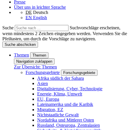
Presse
Über uns in leichter Sprache
DE
Deutsch
EN
English
Suche
Suchvorschläge erscheinen,
wenn mindestens 2 Zeichen eingegeben werden. Verwenden Sie die
Pfeiltasten, um durch die Vorschläge zu navigieren.
Suche abschicken
Themen
Themen
Navigation zuklappen
Zur Übersicht: Themen
Forschungsgebiete
Forschungsgebiete
Afrika südlich der Sahara
Asien
Digitalisierung, Cyber, Technologie
Energie, Klima, Umwelt
EU, Europa
Lateinamerika und die Karibik
Migration, EZ
Nichtstaatliche Gewalt
Nordafrika und Mittlerer Osten
Russland, Osteuropa, Zentralasien