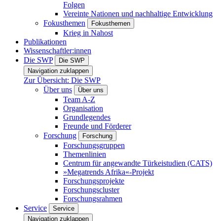
Folgen
Vereinte Nationen und nachhaltige Entwicklung
Fokusthemen
Fokusthemen
Krieg in Nahost
Publikationen
Wissenschaftler:innen
Die SWP
Die SWP
Navigation zuklappen
Zur Übersicht: Die SWP
Über uns
Über uns
Team A-Z
Organisation
Grundlegendes
Freunde und Förderer
Forschung
Forschung
Forschungsgruppen
Themenlinien
Centrum für angewandte Türkeistudien (CATS)
»Megatrends Afrika«-Projekt
Forschungsprojekte
Forschungscluster
Forschungsrahmen
Service
Service
Navigation zuklappen