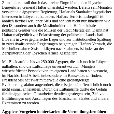
Zum anderen soll durch das direkte Eingreifen in den libyschen
Bürgerkrieg General Haftar unterstützt werden. Bereits seit Monaten
versucht die ägyptische Regierung, Haftar als Statthalter ägyptischer
Interessen in Libyen aufzubauen. Haftars Terrorismusbegriff ist
ähnlich flexibel wie jener Sisis und schließt nicht nur Jihadisten wie
den IS, sondern auch die Muslimbrüder und Haftars lokale
politische Gegner wie die Milizen der Stadt Misrata ein. Damit hat
Haftar maßgeblich zur Polarisierung der politischen Landschaft
Libyens in zwei gegnerische Lager und zur institutionellen Spaltung
in zwei rivalisierende Regierungen beigetragen. Haftars Versuch, die
Machtübernahme Sisis in Libyen nachzuahmen, ist indes an der
Zersplitterung der libyschen Armee gescheitert.
Mit Blick auf die bis zu 250.000 Ägypter, die sich noch in Libyen
aufhalten, sind die Luftschläge unverantwortlich. Mangels
wirtschaftlicher Perspektiven im eigenen Land hatten sie versucht,
im Nachbarland Arbeit, insbesondere im Bausektor, zu finden.
Präsident Sisi hat zwar mittlerweile eine großangelegte
Evakuierungsaktion angeordnet, diese ist jedoch offensichtlich noch
nicht einmal angelaufen. Durch die Luftangriffe dürfte die Gefahr
für die ägyptischen Gastarbeiter deutlich gestiegen sein, Ziel von
Entführungen und Anschlägen des Islamischen Staates und anderer
Extremisten zu werden.
Ägyptens Vorgehen konterkariert die Vermittlungsbemühen