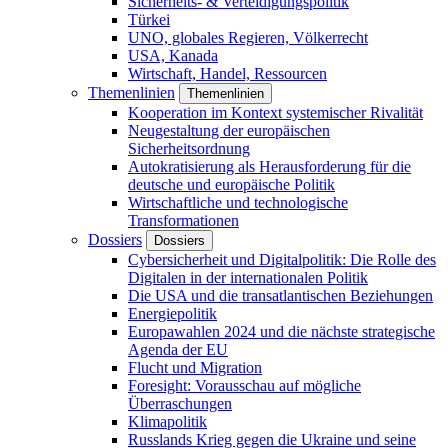
Sicherheits- & Verteidigungspolitik
Türkei
UNO, globales Regieren, Völkerrecht
USA, Kanada
Wirtschaft, Handel, Ressourcen
Themenlinien
Themenlinien
Kooperation im Kontext systemischer Rivalität
Neugestaltung der europäischen
Sicherheitsordnung
Autokratisierung als Herausforderung für die
deutsche und europäische Politik
Wirtschaftliche und technologische
Transformationen
Dossiers
Dossiers
Cybersicherheit und Digitalpolitik: Die Rolle des
Digitalen in der internationalen Politik
Die USA und die transatlantischen Beziehungen
Energiepolitik
Europawahlen 2024 und die nächste strategische
Agenda der EU
Flucht und Migration
Foresight: Vorausschau auf mögliche
Überraschungen
Klimapolitik
Russlands Krieg gegen die Ukraine und seine