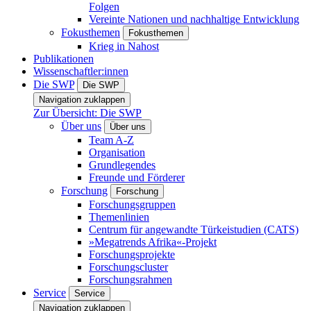
Folgen
Vereinte Nationen und nachhaltige Entwicklung
Fokusthemen
Fokusthemen
Krieg in Nahost
Publikationen
Wissenschaftler:innen
Die SWP
Die SWP
Navigation zuklappen
Zur Übersicht: Die SWP
Über uns
Über uns
Team A-Z
Organisation
Grundlegendes
Freunde und Förderer
Forschung
Forschung
Forschungsgruppen
Themenlinien
Centrum für angewandte Türkeistudien (CATS)
»Megatrends Afrika«-Projekt
Forschungsprojekte
Forschungscluster
Forschungsrahmen
Service
Service
Navigation zuklappen