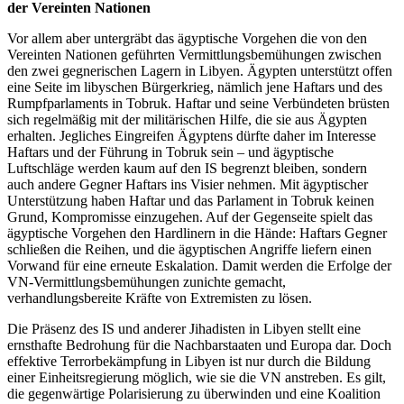
der Vereinten Nationen
Vor allem aber untergräbt das ägyptische Vorgehen die von den
Vereinten Nationen geführten Vermittlungsbemühungen zwischen
den zwei gegnerischen Lagern in Libyen. Ägypten unterstützt offen
eine Seite im libyschen Bürgerkrieg, nämlich jene Haftars und des
Rumpfparlaments in Tobruk. Haftar und seine Verbündeten brüsten
sich regelmäßig mit der militärischen Hilfe, die sie aus Ägypten
erhalten. Jegliches Eingreifen Ägyptens dürfte daher im Interesse
Haftars und der Führung in Tobruk sein – und ägyptische
Luftschläge werden kaum auf den IS begrenzt bleiben, sondern
auch andere Gegner Haftars ins Visier nehmen. Mit ägyptischer
Unterstützung haben Haftar und das Parlament in Tobruk keinen
Grund, Kompromisse einzugehen. Auf der Gegenseite spielt das
ägyptische Vorgehen den Hardlinern in die Hände: Haftars Gegner
schließen die Reihen, und die ägyptischen Angriffe liefern einen
Vorwand für eine erneute Eskalation. Damit werden die Erfolge der
VN-Vermittlungsbemühungen zunichte gemacht,
verhandlungsbereite Kräfte von Extremisten zu lösen.
Die Präsenz des IS und anderer Jihadisten in Libyen stellt eine
ernsthafte Bedrohung für die Nachbarstaaten und Europa dar. Doch
effektive Terrorbekämpfung in Libyen ist nur durch die Bildung
einer Einheitsregierung möglich, wie sie die VN anstreben. Es gilt,
die gegenwärtige Polarisierung zu überwinden und eine Koalition