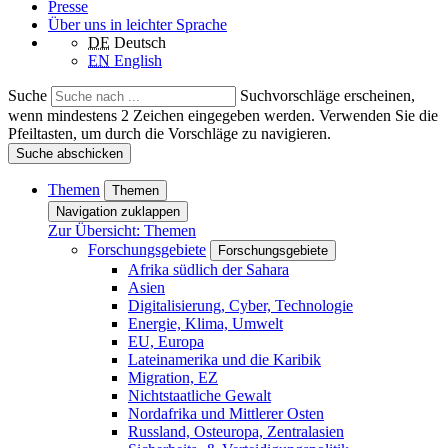
Presse
Über uns in leichter Sprache
DE
Deutsch
EN
English
Suche
Suchvorschläge erscheinen,
wenn mindestens 2 Zeichen eingegeben werden. Verwenden Sie die
Pfeiltasten, um durch die Vorschläge zu navigieren.
Suche abschicken
Themen
Themen
Navigation zuklappen
Zur Übersicht: Themen
Forschungsgebiete
Forschungsgebiete
Afrika südlich der Sahara
Asien
Digitalisierung, Cyber, Technologie
Energie, Klima, Umwelt
EU, Europa
Lateinamerika und die Karibik
Migration, EZ
Nichtstaatliche Gewalt
Nordafrika und Mittlerer Osten
Russland, Osteuropa, Zentralasien