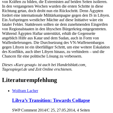
von Kräften zu bilden, die Extremisten auf beiden Seiten isolieren.
In den vergangenen Wochen wurden die ersten Schritte in diese
Richtung getan, doch droht nun ein Rückschritt. Denn Ägypten
fordert eine internationale Militärkampagne gegen den IS in Libyen.
Ein Aufspringen westlicher Mächte auf diese Initiative wäre ein
fataler Fehler. Stattdessen sollten sie dem zunehmenden Eingreifen
von Regionalstaaten in den libyschen Bürgerkrieg entgegentreten.
Während Ägypten Haftar unterstützt, erhält die Gegenseite
angeblich Hilfe aus Katar und dem Sudan, auch in Form von
Waffenlieferungen. Die Durchsetzung des VN-Waffenembargos
gegen Libyen ist ein überfälliger Schritt, um eine weitere Eskalation
des Konflikts, auch über Libyen hinaus, zu verhindern – und die
Chancen für eine politische Lösung zu verbessern.
Dieses »Kurz gesagt« ist auch bei Handelsblatt.com,
Tagesspiegel.de und Zeit Online erschienen.
Literaturempfehlung
Wolfram Lacher
Libya’s Transition: Towards Collapse
SWP Comment 2014/C 25, 27.05.2014, 4 Seiten