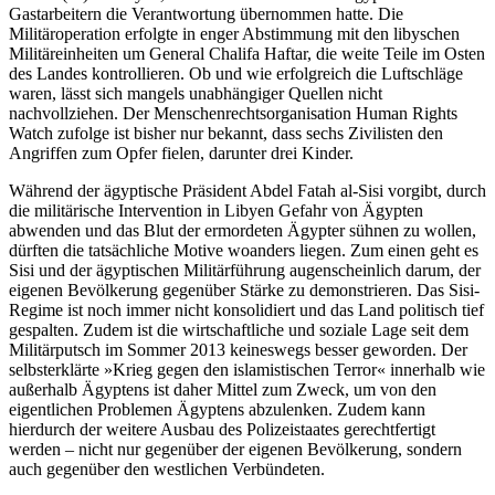
Gastarbeitern die Verantwortung übernommen hatte. Die
Militäroperation erfolgte in enger Abstimmung mit den libyschen
Militäreinheiten um General Chalifa Haftar, die weite Teile im Osten
des Landes kontrollieren. Ob und wie erfolgreich die Luftschläge
waren, lässt sich mangels unabhängiger Quellen nicht
nachvollziehen. Der Menschenrechtsorganisation Human Rights
Watch zufolge ist bisher nur bekannt, dass sechs Zivilisten den
Angriffen zum Opfer fielen, darunter drei Kinder.
Während der ägyptische Präsident Abdel Fatah al-Sisi vorgibt, durch
die militärische Intervention in Libyen Gefahr von Ägypten
abwenden und das Blut der ermordeten Ägypter sühnen zu wollen,
dürften die tatsächliche Motive woanders liegen. Zum einen geht es
Sisi und der ägyptischen Militärführung augenscheinlich darum, der
eigenen Bevölkerung gegenüber Stärke zu demonstrieren. Das Sisi-
Regime ist noch immer nicht konsolidiert und das Land politisch tief
gespalten. Zudem ist die wirtschaftliche und soziale Lage seit dem
Militärputsch im Sommer 2013 keineswegs besser geworden. Der
selbsterklärte »Krieg gegen den islamistischen Terror« innerhalb wie
außerhalb Ägyptens ist daher Mittel zum Zweck, um von den
eigentlichen Problemen Ägyptens abzulenken. Zudem kann
hierdurch der weitere Ausbau des Polizeistaates gerechtfertigt
werden – nicht nur gegenüber der eigenen Bevölkerung, sondern
auch gegenüber den westlichen Verbündeten.