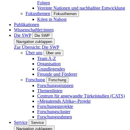
Folgen
Vereinte Nationen und nachhaltige Entwicklung
Fokusthemen
Fokusthemen
Krieg in Nahost
Publikationen
Wissenschaftler:innen
Die SWP
Die SWP
Navigation zuklappen
Zur Übersicht: Die SWP
Über uns
Über uns
Team A-Z
Organisation
Grundlegendes
Freunde und Förderer
Forschung
Forschung
Forschungsgruppen
Themenlinien
Centrum für angewandte Türkeistudien (CATS)
»Megatrends Afrika«-Projekt
Forschungsprojekte
Forschungscluster
Forschungsrahmen
Service
Service
Navigation zuklappen