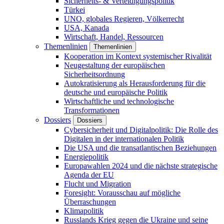
Sicherheits- & Verteidigungspolitik
Türkei
UNO, globales Regieren, Völkerrecht
USA, Kanada
Wirtschaft, Handel, Ressourcen
Themenlinien
Themenlinien
Kooperation im Kontext systemischer Rivalität
Neugestaltung der europäischen
Sicherheitsordnung
Autokratisierung als Herausforderung für die
deutsche und europäische Politik
Wirtschaftliche und technologische
Transformationen
Dossiers
Dossiers
Cybersicherheit und Digitalpolitik: Die Rolle des
Digitalen in der internationalen Politik
Die USA und die transatlantischen Beziehungen
Energiepolitik
Europawahlen 2024 und die nächste strategische
Agenda der EU
Flucht und Migration
Foresight: Vorausschau auf mögliche
Überraschungen
Klimapolitik
Russlands Krieg gegen die Ukraine und seine