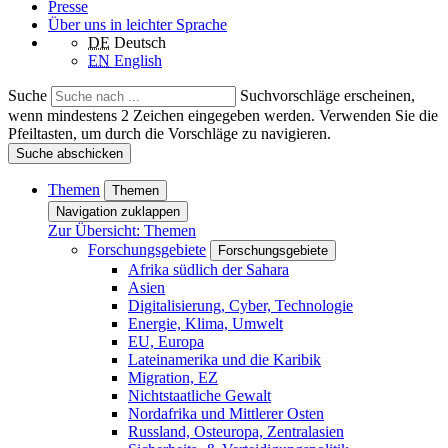
Presse
Über uns in leichter Sprache
DE
Deutsch
EN
English
Suche
Suchvorschläge erscheinen,
wenn mindestens 2 Zeichen eingegeben werden. Verwenden Sie die
Pfeiltasten, um durch die Vorschläge zu navigieren.
Suche abschicken
Themen
Themen
Navigation zuklappen
Zur Übersicht: Themen
Forschungsgebiete
Forschungsgebiete
Afrika südlich der Sahara
Asien
Digitalisierung, Cyber, Technologie
Energie, Klima, Umwelt
EU, Europa
Lateinamerika und die Karibik
Migration, EZ
Nichtstaatliche Gewalt
Nordafrika und Mittlerer Osten
Russland, Osteuropa, Zentralasien