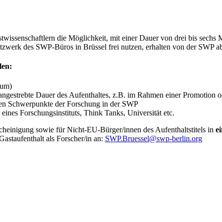
wissenschaftlern die Möglichkeit, mit einer Dauer von drei bis sechs 
etzwerk des SWP-Büros in Brüssel frei nutzen, erhalten von der SWP a
len:
ium)
angestrebte Dauer des Aufenthaltes, z.B. im Rahmen einer Promotion o
chen Schwerpunkte der Forschung in der SWP
eines Forschungsinstituts, Think Tanks, Universität etc.
scheinigung sowie für Nicht-EU-Bürger/innen des Aufenthaltstitels in
e
Gastaufenthalt als Forscher/in an:
SWP.Bruessel
@
swp-berlin.org