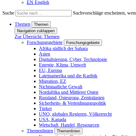
EN
English
Suche
Suchvorschläge erscheinen, wenn
Themen
Themen
Navigation zuklappen
Zur Übersicht: Themen
Forschungsgebiete
Forschungsgebiete
Afrika südlich der Sahara
Asien
Digitalisierung, Cyber, Technologie
Energie, Klima, Umwelt
EU, Europa
Lateinamerika und die Karibik
Migration, EZ
Nichtstaatliche Gewalt
Nordafrika und Mittlerer Osten
Russland, Osteuropa, Zentralasien
Sicherheits- & Verteidigungspolitik
Türkei
UNO, globales Regieren, Völkerrecht
USA, Kanada
Wirtschaft, Handel, Ressourcen
Themenlinien
Themenlinien