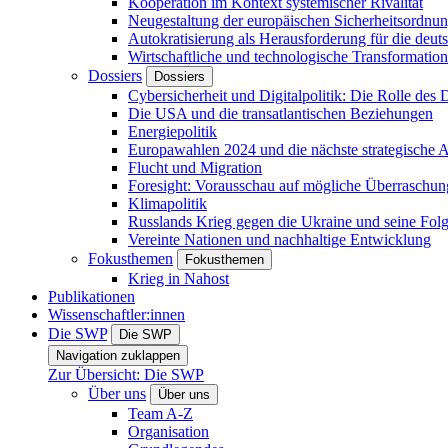
Kooperation im Kontext systemischer Rivalität
Neugestaltung der europäischen Sicherheitsordnu
Autokratisierung als Herausforderung für die deut
Wirtschaftliche und technologische Transformatio
Dossiers
Dossiers
Cybersicherheit und Digitalpolitik: Die Rolle des Di
Die USA und die transatlantischen Beziehungen
Energiepolitik
Europawahlen 2024 und die nächste strategische
Flucht und Migration
Foresight: Vorausschau auf mögliche Überraschu
Klimapolitik
Russlands Krieg gegen die Ukraine und seine Fol
Vereinte Nationen und nachhaltige Entwicklung
Fokusthemen
Fokusthemen
Krieg in Nahost
Publikationen
Wissenschaftler:innen
Die SWP
Die SWP
Navigation zuklappen
Zur Übersicht: Die SWP
Über uns
Über uns
Team A-Z
Organisation