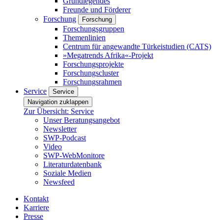
Grundlegendes
Freunde und Förderer
Forschung
Forschung
Forschungsgruppen
Themenlinien
Centrum für angewandte Türkeistudien (CATS)
»Megatrends Afrika«-Projekt
Forschungsprojekte
Forschungscluster
Forschungsrahmen
Service
Service
Navigation zuklappen
Zur Übersicht: Service
Unser Beratungsangebot
Newsletter
SWP-Podcast
Video
SWP-WebMonitore
Literaturdatenbank
Soziale Medien
Newsfeed
Kontakt
Karriere
Presse