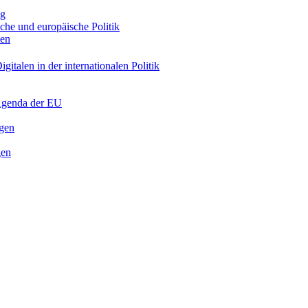
ng
sche und europäische Politik
nen
gitalen in der internationalen Politik
 Agenda der EU
ngen
gen