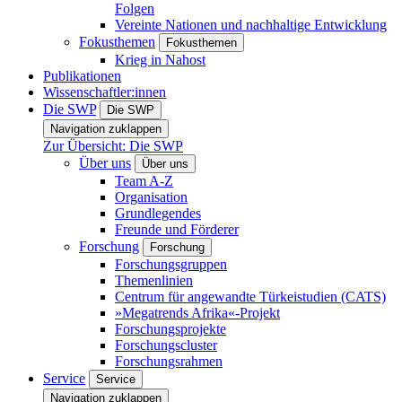
Folgen
Vereinte Nationen und nachhaltige Entwicklung
Fokusthemen
Fokusthemen
Krieg in Nahost
Publikationen
Wissenschaftler:innen
Die SWP
Die SWP
Navigation zuklappen
Zur Übersicht: Die SWP
Über uns
Über uns
Team A-Z
Organisation
Grundlegendes
Freunde und Förderer
Forschung
Forschung
Forschungsgruppen
Themenlinien
Centrum für angewandte Türkeistudien (CATS)
»Megatrends Afrika«-Projekt
Forschungsprojekte
Forschungscluster
Forschungsrahmen
Service
Service
Navigation zuklappen