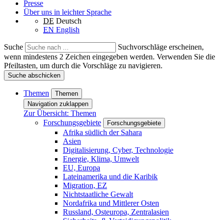
Presse
Über uns in leichter Sprache
DE
Deutsch
EN
English
Suche
Suchvorschläge erscheinen,
wenn mindestens 2 Zeichen eingegeben werden. Verwenden Sie die
Pfeiltasten, um durch die Vorschläge zu navigieren.
Suche abschicken
Themen
Themen
Navigation zuklappen
Zur Übersicht: Themen
Forschungsgebiete
Forschungsgebiete
Afrika südlich der Sahara
Asien
Digitalisierung, Cyber, Technologie
Energie, Klima, Umwelt
EU, Europa
Lateinamerika und die Karibik
Migration, EZ
Nichtstaatliche Gewalt
Nordafrika und Mittlerer Osten
Russland, Osteuropa, Zentralasien