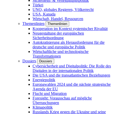
Sicherheits- & Verteidigungspolitik
Türkei
UNO, globales Regieren, Völkerrecht
USA, Kanada
Wirtschaft, Handel, Ressourcen
Themenlinien
Themenlinien
Kooperation im Kontext systemischer Rivalität
Neugestaltung der europäischen
Sicherheitsordnung
Autokratisierung als Herausforderung für die
deutsche und europäische Politik
Wirtschaftliche und technologische
Transformationen
Dossiers
Dossiers
Cybersicherheit und Digitalpolitik: Die Rolle des
Digitalen in der internationalen Politik
Die USA und die transatlantischen Beziehungen
Energiepolitik
Europawahlen 2024 und die nächste strategische
Agenda der EU
Flucht und Migration
Foresight: Vorausschau auf mögliche
Überraschungen
Klimapolitik
Russlands Krieg gegen die Ukraine und seine