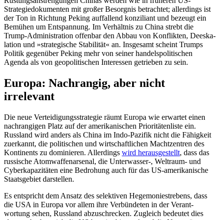
Rüstungsanstrengungen Chinas werden wie in früheren US-
Strategiedoku­men­ten mit großer Besorgnis betrachtet; allerdings ist
der Ton in Richtung Peking auffallend konziliant und bezeugt ein
Bemühen um Entspannung. Im Verhältnis zu China strebt die
Trump-Administration offenbar den Abbau von Konflikten, De­eska­
lation und »strategische Stabilität« an. Insgesamt scheint Trumps
Politik gegenüber Peking mehr von seiner handelspolitischen
Agenda als von geopolitischen Inter­essen getrieben zu sein.
Europa: Nachrangig, aber nicht
irrelevant
Die neue Verteidigungsstrategie räumt Europa wie erwartet einen
nachrangigen Platz auf der amerikanischen Prioritäten­liste ein.
Russland wird anders als China im Indo-Pazifik nicht die Fähigkeit
zuerkannt, die politischen und wirtschaftlichen Macht­zentren des
Kontinents zu dominieren. Allerdings
wird herausgestellt
, dass das
russische Atomwaffenarsenal, die Unterwasser-, Weltraum- und
Cyberkapazitäten eine Bedrohung auch für das US-amerika­nische
Staatsgebiet darstellen.
Es entspricht dem Ansatz des selektiven Hegemoniestrebens, dass
die USA in Europa vor allem ihre Verbündeten in der Verant­
wortung sehen, Russland abzuschrecken. Zugleich bedeutet dies