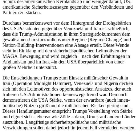
Schutz des amerikanischen Kern­lands ab und weniger darauf, US-
amerika­nische Sicherheitszusagen gegen­über den Verbündeten und
Partnern zu stärken.
Durchaus bemerkenswert vor dem Hin­tergrund der Drohgebärden
des US-Präsi­denten gegenüber Venezuela und Iran ist schließlich,
dass die Trump-Administration in ihren Strategiedokumenten dem
gewalt­samen Umsturz unliebsamer Regime (Regime Change) und
Nation-Building-Interventionen eine Absage erteilt. Diese Wende
steht im Einklang mit den sicherheitspolitischen Leitmotiven der
MAGA-Bewegung und wird zugleich – nach den Erfahrungen in
Afghanistan und im Irak –in den USA überparteilich von einer
großen Mehrheit unterstützt.
Die Entscheidungen Trumps zum Einsatz militärischer Gewalt in
Iran (Operation Midnight Hammer), Venezuela und Nigeria decken
sich mit den Leitmotiven des oppor­tunistischen Ansatzes, der auch
früheren US-Administrationen keineswegs fremd war. Demnach
demonstrieren die USA Stärke, wenn der erwartbare (auch innen­
politische) Nutzen groß und die militäri­schen Risiken gering sind.
Dieses Hand­lungsmuster entspricht Trumps Vorstellung von Stärke
und eignet sich – ebenso wie Zölle – dazu, Druck auf andere Länder
auszuüben. Langfristige sicherheitspolitische und militärische
Verwicklungen sol­len dabei jedoch in jedem Fall vermieden werden.