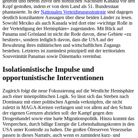
ge­droht und bereits zuvor den nördlichen Nachbarn Kanada vor den
Kopf gestoßen, indem er von dem Land als 51. Bundesstaat
phantasierte. In der
Nationalen Verteidigungsstrategie
sind dagegen
deutlich konziliantere Aussagen über diese beiden Länder zu lesen.
Sowohl Mexiko als auch Kanada wird dort eine »wichtige Rolle in
der Verteidigung der Hemisphäre« zu­gestanden. Mit Blick auf
Panama und Grön­land ist nicht die Rede davon, diese Gebiete »zu
besitzen«, sondern lediglich davon, dass die USA auf der
Bewahrung ihres mili­tärischen und wirtschaftlichen Zugangs
bestehen. Letzteres ist zumindest prinzipiell mit der territorialen
Souveränität Panamas sowie Dänemarks vereinbar.
Isolationistische Impulse und
opportunistische Interventionen
Zugleich folgt die neue Fokussierung auf die Westliche Hemisphäre
auch einer innenpolitischen Logik. So lässt sich das Streben nach
Dominanz mit einer politischen Agenda verknüpfen, die nicht
zuletzt in MAGA-Kreisen verfangen und vor allem auf den Schutz
der eigenen Grenzen ab­zielen soll: der Kampf gegen den
Drogenhandel sowie eine harte Migrationspolitik. Hinzu kommt das
Versprechen, durch billige Energie die Lebens­haltungskosten in den
USA unter Kontrolle zu halten. Die großen Ölreserven Venezuelas
passen in dieses Narrativ, auch wenn es zumindest kurz- und