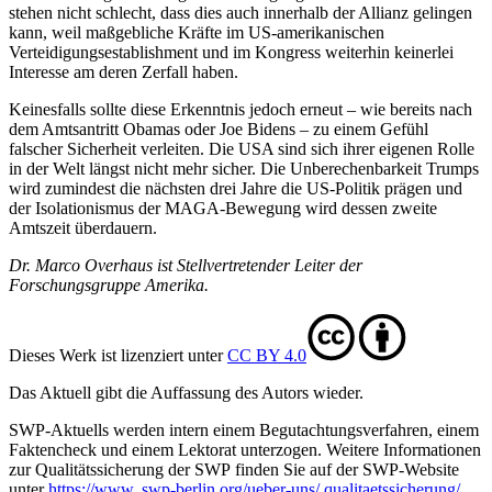
stehen nicht schlecht, dass dies auch innerhalb der Allianz gelingen
kann, weil maßgebliche Kräfte im US-amerikanischen
Verteidigungsestablish­ment und im Kongress weiterhin keinerlei
Interesse am deren Zerfall haben.
Keinesfalls sollte diese Erkenntnis jedoch erneut – wie bereits nach
dem Amtsantritt Obamas oder Joe Bidens – zu einem Gefühl
falscher Sicherheit verleiten. Die USA sind sich ihrer eigenen Rolle
in der Welt längst nicht mehr sicher. Die Un­berechenbarkeit Trumps
wird zumindest die näch­sten drei Jahre die US-Politik prägen und
der Isolationismus der MAGA-Bewegung wird dessen zweite
Amtszeit überdauern.
Dr. Marco Overhaus ist Stellvertretender Leiter der
Forschungsgruppe Amerika.
Dieses Werk ist lizenziert unter
CC BY 4.0
Das Aktuell gibt die Auf­fassung des Autors wieder.
SWP-Aktuells werden intern einem Begutachtungsverfah­ren, einem
Faktencheck und einem Lektorat unterzogen. Weitere Informationen
zur Qualitätssicherung der SWP finden Sie auf der SWP-Website
unter
https://www. swp-berlin.org/ueber-uns/ qualitaetssicherung/