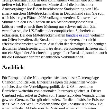
Trump-Ad­ministration in den kommenden Wochen und Monaten
treffen wird. Ein Lackmustest könnte dabei die bereits unter
Amtsvorgänger Joe Biden beschlossene Stationierung von US-
amerikanischen Mittelstrecken­waffen in Deutschland sein. Sie soll
nach bisherigen Plänen 2026 vollzogen werden. Konservative
Stimmen in den USA hatten diesen Stationierungsbeschluss
kritisiert, weil er nach ihrer Meinung nur schwer mit dem Ziel
vereinbar sei, die US-Rolle in der europäischen Sicherheit zu
reduzieren. Bei den Mittelstreckenwaffen
handele es sich
vielmehr
um Offensivwaffen, die Russland nur provozieren, aber nicht
effektiv ab­schrecken würden. Aus Sicht der damaligen und heutigen
deutschen Bundesregierung wäre deren Stationierung dagegen nicht
nur ein Signal der Abschreckung gegenüber Russland, sondern auch
für die Fortdauer der transatlantischen Verbundenheit.
Ausblick
Für Europa und die Nato ergeben sich aus dieser Gemengelage
Chancen und Risiken. Einerseits zeigen die genannten Wider­
sprüche, dass die Verteidigungspolitik der USA in zentralen
Bereichen weiterhin von nationalen Interessen geleitet ist. Dieser
Umstand setzt selbst in Zeiten von Trump radikalen Veränderungen
gewisse Grenzen. Das gilt nicht zuletzt für die militärische Präsenz
der USA in der Welt. In diesem Sinne gilt: »posture is sticky«
.
Bei
einer radikalen Abkehr von der Nato und einem signifikanten