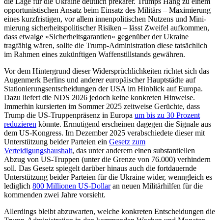
die Lage für die Ukraine deutlich prekärer. Trumps Hang zu einem
opportunistischen Ansatz beim Einsatz des Militärs – Maximierung
eines kurzfristigen, vor allem innenpolitischen Nutzens und Mini­
mie­rung sicherheitspolitischer Risiken – lässt Zweifel aufkommen,
dass etwaige »Sicherheitsgarantien« gegenüber der Ukraine
tragfähig wären, sollte die Trump-Administration diese tatsächlich
im Rah­men eines zukünftigen Waffenstillstands gewähren.
Vor dem Hintergrund dieser Widersprüchlichkeiten richtet sich das
Augenmerk Ber­lins und anderer europäischer Hauptstädte auf
Stationierungsentscheidungen der USA im Hinblick auf Europa.
Dazu liefert die NDS 2026 jedoch keine konkreten Hinweise.
Immerhin kursierten im Sommer 2025 zeitweise Gerüchte, dass
Trump die US-Truppenpräsenz in Europa
um bis zu 30 Prozent
reduzieren
könnte. Ermutigend erscheinen dagegen die Signale aus
dem US-Kongress. Im Dezember 2025 verabschiedete dieser mit
Unterstützung beider Parteien ein
Gesetz zum
Verteidigungshaushalt
, das unter anderem einen substantiellen
Abzug von US-Truppen (unter die Grenze von 76.000) verhindern
soll. Das Gesetz spiegelt darüber hinaus auch die fortdauernde
Unterstützung bei­der Parteien für die Ukraine wider, wenn­gleich es
lediglich
800 Millionen US-Dollar
an neuen Militärhilfen für die
kommenden zwei Jahre vorsieht.
Allerdings bleibt abzuwarten, welche konkreten Entscheidungen die