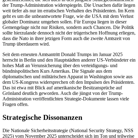
der Trump-Administration wider­spiegeln. Die Ursachen dafür liegen
weit tiefer als nur im erratischen Verhalten des Präsi­denten. Im Kern
geht es um die unbeantwortete Frage, wie die USA mit dem Verlust
globaler Dominanz umgehen sollen. Für Europa liegen in dieser
Gemengelage nicht nur Risiken, sondern auch Chancen. Die Politik
sollte hierzulande dennoch nicht der trügerischen Hoffnung erliegen,
dass die Nato in ihrer jetzigen Form auch die zweite Amtszeit von
Trump überdauern wird.
Seit dem erneuten Amtsantritt Donald Trumps im Januar 2025
herrscht in Berlin und den Hauptstädten anderer US-Verbün­deter ein
hohes Maß an Verunsicherung über den verteidigungs- und
bündnispolitischen Kurs Amerikas. Die Signale aus dem
diplomatischen und militärischen Apparat in Washington sowie aus
dem US-Kongress widersprechen oft den Impulsen des Präsi­denten.
Das ist etwa mit Blick auf amerikanische Besitzansprüche auf
Grönland deut­lich geworden. Auch die jüngst von der Trump-
Administration veröffentlichten Stra­tegie-Dokumente lassen viele
Fragen offen.
Strategische Dissonanzen
Die Nationale Sicherheitsstrategie (National Security Strategy, NSS
2025) vom November 2025 unterscheidet sich im Ton und teil­weise