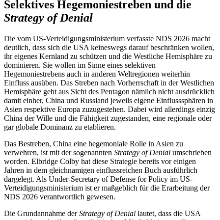
Selektives Hegemoniestreben und die
Strategy of Denial
Die vom US-Verteidigungsministerium ver­fasste NDS 2026 macht
deutlich, dass sich die USA keineswegs darauf beschränken wollen,
ihr eigenes Kernland zu schützen und die Westliche Hemisphäre zu
dominieren. Sie wollen im Sinne eines selektiven
Hegemoniestrebens auch in anderen Welt­regionen weiterhin
Einfluss ausüben. Das Streben nach Vorherrschaft in der West­lichen
Hemisphäre geht aus Sicht des Pentagon nämlich nicht ausdrücklich
damit einher, China und Russland jeweils eigene Einflusssphären in
Asien respektive Europa zuzugestehen. Dabei wird allerdings einzig
China der Wille und die Fähigkeit zugestan­den, eine regionale oder
gar globale Domi­nanz zu etablieren.
Das Bestreben, China eine hegemoniale Rolle in Asien zu
verwehren, ist mit der sogenannten
Strategy of Denial
umschrieben
worden. Elbridge Colby hat diese Strategie bereits vor einigen
Jahren in dem gleichnamigen einflussreichen Buch ausführlich
dargelegt. Als Under-Secretary of Defense for Policy im US-
Verteidigungsministerium ist er maßgeblich für die Erarbeitung der
NDS 2026 ver­antwortlich gewesen.
Die Grundannahme der
Strategy of Denial
lautet, dass die USA