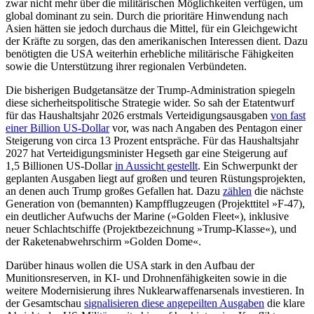
zwar nicht mehr über die militärischen Möglichkeiten verfügen, um
global dominant zu sein. Durch die prioritäre Hinwendung nach
Asien hätten sie jedoch durchaus die Mittel, für ein Gleichgewicht
der Kräfte zu sorgen, das den amerikanischen Interessen dient. Dazu
benötigten die USA weiterhin erhebliche militärische Fähigkeiten
sowie die Unterstützung ihrer regio­nalen Verbündeten.
Die bisherigen Budgetansätze der Trump-Administration spiegeln
diese sicherheitspolitische Strategie wider. So sah der Etat­entwurf
für das Haushaltsjahr 2026 erst­mals Verteidigungsausgaben
von fast
einer Billion US-Dollar
vor, was nach Angaben des Pentagon einer
Steigerung von circa 13 Prozent entspräche. Für das Haushaltsjahr
2027 hat Verteidigungsminister Hegseth gar eine Steigerung auf
1,5 Billio­nen US-Dollar
in Aussicht gestellt
. Ein Schwerpunkt der
geplanten Ausgaben liegt auf großen und teuren Rüstungsprojekten,
an denen auch Trump großes Gefallen hat. Dazu
zählen
die nächste
Generation von (bemannten) Kampfflugzeugen (Projekttitel »F-47),
ein deutlicher Aufwuchs der Marine (»Golden Fleet«), inklusive
neuer Schlachtschiffe (Projektbezeichnung »Trump-Klasse«), und
der Raketenabwehrschirm »Golden Dome«.
Darüber hinaus wollen die USA stark in den Aufbau der
Munitionsreserven, in KI- und Drohnenfähigkeiten sowie in die
weitere Modernisierung ihres Nuklear­waffenarsenals investieren. In
der Gesamtschau
signalisieren diese angepeilten Aus­gaben
die klare