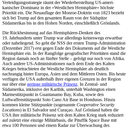
Verteidigungsstrategie räumt der Wiederherstellung US-ameri­
kanischer Dominanz in der »Westlichen Hemisphäre« höchste
Priorität ein. Die Neu­auflage der Monroe-Doktrin von 1823 be­zieht
sich bei Trump auf den gesamten Raum von der Südspitze
Südamerikas bis in den Hohen Norden, einschließlich Grön­lands.
Die Rückbesinnung auf das Hemisphären-Denken des
19. Jahrhunderts unter Trump war allerdings keineswegs erwartbar
oder naheliegend. So geht die NSS der ersten Trump-Administration
(Dezember 2017) erst gegen Ende des Dokuments auf die Westliche
Hemisphäre ein. In der Rangfolge geografischer Prioritäten stand die
Region damals noch an fünfter Stelle – gefolgt nur noch von Afrika.
Auch andere US-Adminis­trationen nach dem Ende des Kalten
Krieges betrachteten die Westliche Hemisphäre als deutlich
nachrangig hinter Europa, Asien und dem Mittleren Osten. Bis heute
ver­fügen die USA außerhalb ihrer eigenen Grenzen in der Region
nur über eine
gerin­ge militärische Präsenz
. In Zentral- und
Südamerika, inklusive der Karibik, unter­hält Washington einen
Marinestützpunkt in Guantana­mo Bay, Kuba, sowie den
Luftwaffenstützpunkt Soto Cano Air Base in Honduras. Hinzu
kommen kleine Stütz­punkte (sogenannte
Cooperative Security
Locations
) in El Salvador und Curaçao. Auf Grönland haben die
USA ihre militärische Präsenz seit dem Kalten Krieg stark redu­ziert
auf zuletzt eine einzige Militärbasis, die Pituffik Space Base mit
etwa 100 Per­sonen und einem Radar zur Überwachung des