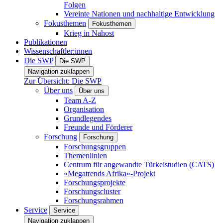
Folgen
Vereinte Nationen und nachhaltige Entwicklung
Fokusthemen
Fokusthemen
Krieg in Nahost
Publikationen
Wissenschaftler:innen
Die SWP
Die SWP
Navigation zuklappen
Zur Übersicht: Die SWP
Über uns
Über uns
Team A-Z
Organisation
Grundlegendes
Freunde und Förderer
Forschung
Forschung
Forschungsgruppen
Themenlinien
Centrum für angewandte Türkeistudien (CATS)
»Megatrends Afrika«-Projekt
Forschungsprojekte
Forschungscluster
Forschungsrahmen
Service
Service
Navigation zuklappen