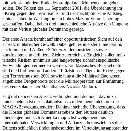
mit, wie sie mit dem Ende des »unipolaren Moments« umgehen
sollen. Die Folgen des 11. September 2001, die Überdehnung im
»Krieg gegen den Terrorismus« und der machtpolitische Aufstieg
Chinas haben in Washington ein hohes Maß an Verunsicherung
geschaffen. Dabei haben drei unter­schiedliche Ansätze den Umgang
mit dem Verlust globaler Dominanz geprägt.
Der erste Ansatz beruht auf einer opportunistischen Sicht auf den
Einsatz militärischer Gewalt. Dabei geht es in erster Linie darum,
nach Innen und Außen »Stärke« zu demon­strieren sowie
kurzfristige, eng definierte Ziele zu erreichen. Zugleich sollen mili­
tärische Risiken minimiert und langwierige sicherheitspolitische
Verwicklungen ver­mieden werden. Ein klassisches Beispiel dafür
sind die Drohnen- und andere »Präzisionsschläge« im Krieg gegen
den Terrorismus seit 2001 sowie jüngst die Militärschläge gegen
angebliche Drogenboote oder die Militäroperation zur Ent­führung
des vene­zolanischen Machthabers Nicolás Maduro.
Eng mit dem ersten Ansatz verbunden und dennoch davon zu
unterscheiden ist der Isolationismus, zu dem heute nicht nur die
MAGA-Bewegung tendiert. Dahinter steht die Überzeugung, dass
die Kosten glo­balen Dominanzstrebens den Nutzen deut­lich
übersteigen und sich Amerika mög­lichst weitgehend aus
internationalen Ver­wicklungen und Allianzen heraus­ziehen sollte.
Drittens schließlich findet insbesondere im Verteidigungsapparat der