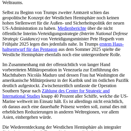
Weltraums.
Selbst zu Beginn von Trumps zweiter Amtszeit schien das
geopolitische Konzept der Westlichen Hemisphäre noch keinen
hohen Stellenwert für die Außen- und Sicherheitspolitik der neuen
US-Adminis­tration zu haben.
Medienberichte
über die nicht
öffentliche Interim-Verteidigungs­strategie
(Interim National Defense
Strategic Guidance)
von Verteidigungsminister Pete Hegseth vom
Frühjahr 2025 legen dies jedenfalls nahe. In Trumps
erstem Haus­
haltsentwurf für das Pentagon
aus dem Sommer 2025 spielte die
Westliche Hemi­sphäre ebenfalls noch eine untergeordnete Rolle.
Im Zusammenhang mit der offensichtlich von langer Hand
vorbereiteten Militär­operation in Venezuela zur Entführung des
Machthabers Nicolás Maduro und dessen Frau hat Washington die
amerikanische Militärpräsenz in der Karibik und im öst­lichen Pazifik
deutlich aufgestockt. Zwi­schen­zeitlich umfasste die Operation
Southern Spear nach
Zählung des Center for Strategic and
International Studies
knapp 40 Prozent aller Schiffe, welche die US-
Marine weltweit im Einsatz hält. Es ist allerdings nicht ersichtlich,
ob daraus auch eine dauerhafte Präsenz werden soll, zumal dies mit
erheblichen Reduzierungen in anderen Weltregionen, vor allem
Asien, einhergehen würde.
Die Wiederentdeckung der Westlichen Hemisphäre als integraler