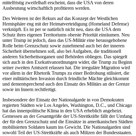
mittelfristig zweifelhaft erscheint, dass die USA von deren
Ausbeutung wirt­schaftlich profitieren werden.
Des Weiteren ist der Rekurs auf das Kon­zept der Westlichen
Hemisphäre eng mit der Heimatverteidigung (Homeland Defense)
verknüpft. Es ist per se natürlich nicht neu, dass die USA dem
Schutz ihres eigenen Territoriums oberste Priorität ein­räumen. Neu
unter Trump ist jedoch, dass das US-Militär eine herausgehobene
Rolle beim Grenzschutz sowie zunehmend auch bei der inneren
Sicherheit übernehmen soll, also bei Aufgaben, die traditionell
anderen Sicherheitsorganen und Behörden obliegen. Das spiegelt
sich auch in den Exekutivanordnungen wider, die Trump zu Beginn
seiner zweiten Amtszeit erlassen hat. Die irreguläre Migration wird
vor allem in der Rhetorik Trumps zu einer Bedrohung stilisiert, die
einer militärischen Invasion durch feind­liche Mächte gleichkommt
und dementsprechend auch den Einsatz des Militärs an der Grenze
sowie im Innern rechtfertigt.
Insbesondere der Einsatz der Nationalgarde in von Demokraten
regierten Städten wie Los Angeles, Washington, D.C., und Chicago
hat das innenpolitische Klima in den USA erheblich angeheizt.
Gemessen an der Gesamtgröße der US-Streitkräfte fällt der Umfang
der für den Grenzschutz und die Einsätze in amerikanischen Städten
mobi­lisierten Soldaten kaum ins Gewicht. Die Nationalgarden sind
sowohl Teil der US-Streit­kräfte als auch Milizen der Bundes­staaten.