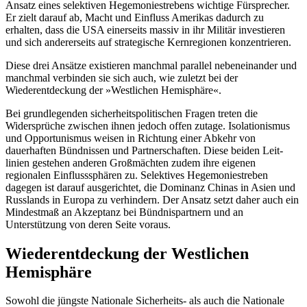
Ansatz eines selektiven Hegemoniestrebens wich­ti­ge Fürsprecher.
Er zielt darauf ab, Macht und Einfluss Amerikas dadurch zu
erhalten, dass die USA einerseits massiv in ihr Militär investieren
und sich andererseits auf strate­gische Kernregionen konzentrieren.
Diese drei Ansätze existieren manchmal parallel nebeneinander und
manchmal verbinden sie sich auch, wie zuletzt bei der
Wiederentdeckung der »Westlichen Hemi­sphäre«.
Bei grundlegenden sicherheitspolitischen Fragen treten die
Widersprüche zwischen ihnen jedoch offen zutage. Isolationismus
und Opportunismus weisen in Richtung einer Abkehr von
dauerhaften Bündnissen und Partnerschaften. Diese beiden Leit­
linien gestehen anderen Großmächten zudem ihre eigenen
regionalen Einflusssphären zu. Selektives Hegemoniestreben
dagegen ist darauf ausgerichtet, die Dominanz Chinas in Asien und
Russlands in Europa zu ver­hindern. Der Ansatz setzt daher auch ein
Mindestmaß an Akzeptanz bei Bündnispartnern und an
Unterstützung von deren Seite voraus.
Wiederentdeckung der Westlichen
Hemisphäre
Sowohl die jüngste Nationale Sicherheits- als auch die Nationale