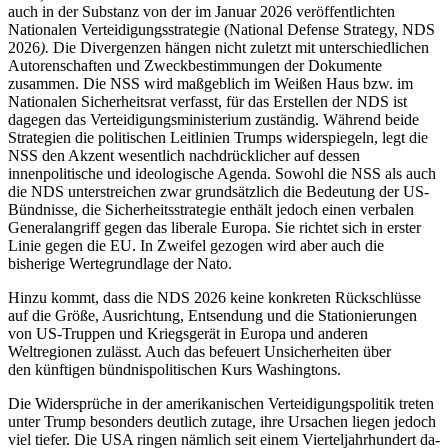
auch in der Substanz von der im Januar 2026 veröffentlichten
Nationalen Verteidigungsstrategie (National Defense Strategy, NDS
2026
).
Die Divergenzen hängen nicht zuletzt mit unterschiedlichen
Autorenschaften und Zweckbestimmungen der Dokumente
zusammen. Die NSS wird maßgeblich im Weißen Haus bzw. im
Nationalen Sicherheitsrat verfasst, für das Erstellen der NDS ist
dagegen das Verteidigungsministerium zuständig. Während beide
Strategien die politischen Leitlinien Trumps widerspiegeln, legt die
NSS den Akzent wesentlich nachdrücklicher auf dessen
innenpolitische und ideologische Agenda. Sowohl die NSS als auch
die NDS unterstreichen zwar grundsätzlich die Bedeutung der US-
Bündnisse, die Sicher­heitsstrategie enthält jedoch einen verbalen
Generalangriff gegen das liberale Europa. Sie richtet sich in erster
Linie gegen die EU. In Zweifel gezogen wird aber auch die
bisherige Wertegrundlage der Nato.
Hinzu kommt, dass die NDS 2026 keine konkreten Rückschlüsse
auf die Größe, Aus­richtung, Entsendung und die Stationierungen
von US-Truppen und Kriegsgerät in Europa und anderen
Weltregionen zulässt. Auch das befeuert Unsicherheiten über
den künftigen bündnispolitischen Kurs Washingtons.
Die Widersprüche in der amerikanischen Verteidigungspolitik treten
unter Trump besonders deutlich zutage, ihre Ursachen liegen jedoch
viel tiefer. Die USA ringen nämlich seit einem Vierteljahrhundert da­