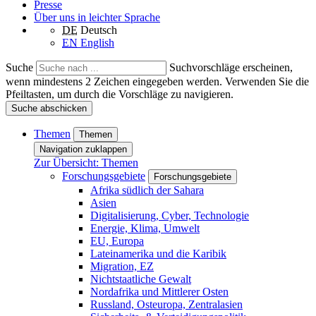
Presse
Über uns in leichter Sprache
DE
Deutsch
EN
English
Suche
Suchvorschläge erscheinen,
wenn mindestens 2 Zeichen eingegeben werden. Verwenden Sie die
Pfeiltasten, um durch die Vorschläge zu navigieren.
Suche abschicken
Themen
Themen
Navigation zuklappen
Zur Übersicht: Themen
Forschungsgebiete
Forschungsgebiete
Afrika südlich der Sahara
Asien
Digitalisierung, Cyber, Technologie
Energie, Klima, Umwelt
EU, Europa
Lateinamerika und die Karibik
Migration, EZ
Nichtstaatliche Gewalt
Nordafrika und Mittlerer Osten
Russland, Osteuropa, Zentralasien