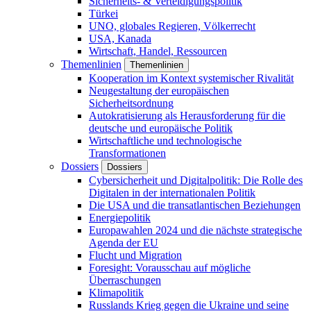
Sicherheits- & Verteidigungspolitik
Türkei
UNO, globales Regieren, Völkerrecht
USA, Kanada
Wirtschaft, Handel, Ressourcen
Themenlinien
Themenlinien
Kooperation im Kontext systemischer Rivalität
Neugestaltung der europäischen
Sicherheitsordnung
Autokratisierung als Herausforderung für die
deutsche und europäische Politik
Wirtschaftliche und technologische
Transformationen
Dossiers
Dossiers
Cybersicherheit und Digitalpolitik: Die Rolle des
Digitalen in der internationalen Politik
Die USA und die transatlantischen Beziehungen
Energiepolitik
Europawahlen 2024 und die nächste strategische
Agenda der EU
Flucht und Migration
Foresight: Vorausschau auf mögliche
Überraschungen
Klimapolitik
Russlands Krieg gegen die Ukraine und seine