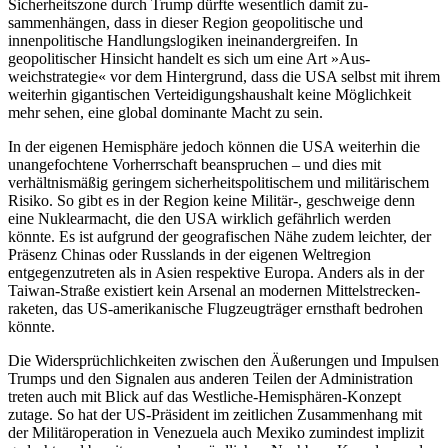
Sicherheitszone durch Trump dürfte wesentlich damit zu­
sammenhängen, dass in dieser Region geo­politische und
innenpolitische Handlungs­logiken ineinandergreifen. In
geopolitischer Hinsicht handelt es sich um eine Art »Aus­
weichstrategie« vor dem Hintergrund, dass die USA selbst mit ihrem
weiterhin gigan­tischen Verteidigungshaushalt keine Mög­lichkeit
mehr sehen, eine global dominante Macht zu sein.
In der eigenen Hemisphäre jedoch kön­nen die USA weiterhin die
unangefochtene Vorherrschaft beanspruchen – und dies mit
verhältnismäßig geringem sicherheitspolitischem und militärischem
Risiko. So gibt es in der Region keine Militär-, ge­schweige denn
eine Nuklearmacht, die den USA wirklich gefährlich werden
könnte. Es ist aufgrund der geografischen Nähe zudem leichter, der
Präsenz Chinas oder Russlands in der eigenen Weltregion
entgegenzutre­ten als in Asien respektive Europa. Anders als in der
Taiwan-Straße existiert kein Arsenal an modernen Mittelstrecken­
raketen, das US-amerikanische Flugzeugträger ernsthaft bedrohen
könnte.
Die Widersprüchlichkeiten zwischen den Äußerungen und Impulsen
Trumps und den Signalen aus anderen Teilen der Ad­ministration
treten auch mit Blick auf das Westliche-Hemisphären-Konzept
zutage. So hat der US-Präsident im zeitlichen Zusammenhang mit
der Militäroperation in Vene­zuela auch Mexiko zumindest implizit