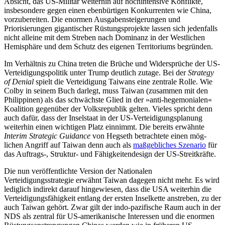
Absicht, das US-Militär weiterhin auf hochintensive Konflikte,
insbesondere gegen einen ebenbürtigen Konkurrenten wie China,
vorzubereiten. Die enormen Ausgabensteigerungen und
Priorisierungen gigantischer Rüstungs­projekte lassen sich jedenfalls
nicht alleine mit dem Streben nach Dominanz in der Westlichen
Hemisphäre und dem Schutz des eigenen Territoriums begründen.
Im Verhältnis zu China treten die Brüche und Widersprüche der US-
Verteidigungs­politik unter Trump deutlich zutage. Bei der
Strategy
of Denial
spielt die Verteidigung Taiwans eine zentrale Rolle. Wie
Colby in seinem Buch darlegt, muss Taiwan (zu­sam­men mit den
Philippinen) als das schwächs­te Glied in der »anti-hegemonialen«
Koali­tion gegenüber der Volksrepublik gelten. Vieles spricht denn
auch dafür, dass der Inselstaat in der US-Verteidigungsplanung
weiterhin einen wichtigen Platz einnimmt. Die bereits erwähnte
Interim Strategic Guid­ance
von Hegseth betrachtete einen mög­
lichen Angriff auf Taiwan denn auch als
maßgebliches Szenario
für
das Auftrags‑, Struk­tur‑ und Fähigkeitendesign der US-Streitkräfte.
Die nun veröffentlichte Version der Nationalen
Verteidigungsstrategie erwähnt Taiwan dagegen nicht mehr. Es wird
ledig­lich indirekt darauf hingewiesen, dass die USA weiterhin die
Verteidigungsfähigkeit entlang der ersten Inselkette anstreben, zu der
auch Taiwan gehört. Zwar gilt der indo-pazifische Raum auch in der
NDS als zen­tral für US-amerikanische Interessen und die enormen