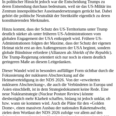
In politischer Hinsicht jedoch war die Entscheidung Trumps zu
deren Ent­sendung durchaus bedeutsam, weil sie das US‑Militär ins
Zentrum innenpolitischer Auseinandersetzungen gerückt hat. Dabei
gehört die politische Neutralität der Streit­kräfte eigentlich zu deren
konstituierenden Merkmalen.
Hinzu kommt, dass der Schutz des US-Territoriums unter Trump
deutlich stärker als unter früheren US-Administrationen vom
globalen Engagement der USA ent­koppelt wird. Frühere US-
Administrationen folgten der Maxime, dass der Schutz der eigenen
Heimat nicht erst an den Außen­grenzen der USA beginnt, sondern
globale Bündnisse erfordere (Allianzen als
Shields of the Republic
).
Die Trump-Regierung orientiert sich nur noch in einem deutlich
geringeren Maße an diesem Leitgedanken.
Dieser Wandel wird in besonders auf­fälliger Form sichtbar durch die
Fokussierung der nuklearen Abschreckung auf die
Heimatverteidigung in der NDS 2026. Von der »erweiterten
nuklearen Abschreckung«, die auch die Verbündeten in Europa und
Asien einschließt, ist in dem Strategie­dokument keine Rede. Eine
neue Nuklearstrategie (Nuclear Posture Review) könnte
diesbezüglich mehr Klarheit schaffen, bis­lang ist jedoch unklar, ob
bzw. wann sie kommen wird. Auch die Pläne für den »Golden
Dome«, einen massiven Ausbau der nationalen Raketenabwehr,
zielen dem Wortlaut der NDS 2026 zufolge vor allem auf den