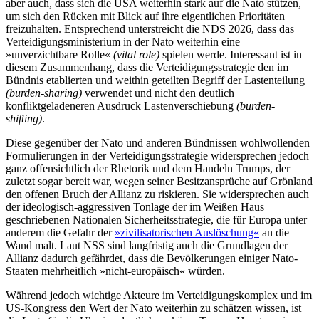
aber auch, dass sich die USA weiterhin stark auf die Nato stüt­zen,
um sich den Rücken mit Blick auf ihre eigentlichen Prioritäten
freizuhalten. Ent­sprechend unterstreicht die NDS 2026, dass das
Verteidigungsministerium in der Nato weiterhin eine
»unverzichtbare Rolle«
(vital role)
spielen werde. Interessant ist in
diesem Zusammenhang, dass die Verteidigungsstrategie den im
Bündnis etablierten und weithin geteilten Begriff der Lastenteilung
(burden-sharing)
verwendet und nicht den deutlich
konfliktgeladeneren Ausdruck Lastenverschiebung
(burden-
shifting)
.
Diese gegenüber der Nato und anderen Bündnissen wohlwollenden
Formulierungen in der Verteidigungsstrategie widersprechen jedoch
ganz offensichtlich der Rhetorik und dem Handeln Trumps, der
zuletzt sogar bereit war, wegen seiner Besitzansprüche auf Grönland
den offenen Bruch der Allianz zu riskieren. Sie wider­sprechen auch
der ideologisch-aggressiven Tonlage der im Weißen Haus
geschriebenen Nationalen Sicherheitsstrategie, die für Europa unter
anderem die Gefahr der
»zivilisatorischen Auslöschung«
an die
Wand malt. Laut NSS sind langfristig auch die Grundlagen der
Allianz dadurch gefähr­det, dass die Bevölkerungen einiger Nato-
Staaten mehrheitlich »nicht-europäisch« würden.
Während jedoch wichtige Akteure im Verteidigungskomplex und im
US-Kongress den Wert der Nato weiterhin zu schätzen wissen, ist