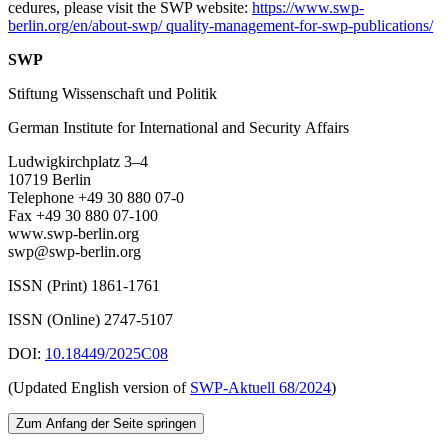
cedures, please visit the SWP website:
https://www.swp-
berlin.org/en/about-swp/ quality-management-for-swp-publications/
SWP
Stiftung Wissenschaft und Politik
German Institute for International and Security Affairs
Ludwigkirchplatz 3–4
10719 Berlin
Telephone +49 30 880 07-0
Fax +49 30 880 07-100
www.swp-berlin.org
swp@swp-berlin.org
ISSN (Print) 1861-1761
ISSN (Online) 2747-5107
DOI:
10.18449/2025C08
(Updated English version of
SWP‑Aktuell 68/2024
)
Zum Anfang der Seite springen