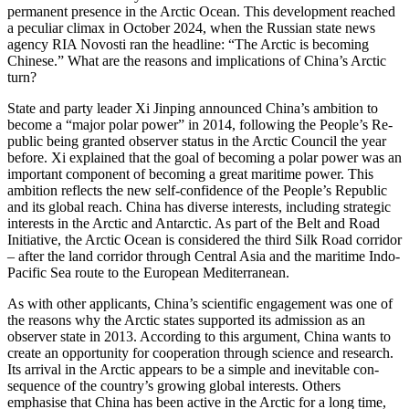
permanent presence in the Arctic Ocean. This development reached
a peculiar climax in October 2024, when the Russian state news
agency RIA Novosti ran the headline: “The Arctic is becoming
Chinese.” What are the reasons and implications of China’s Arctic
turn?
State and party leader Xi Jinping announced China’s ambition to
become a “major polar power” in 2014, following the People’s Re­
public being granted observer status in the Arctic Council the year
before. Xi ex­plained that the goal of becoming a polar power was an
important component of becoming a great maritime power. This
ambition re­flects the new self-confidence of the People’s Republic
and its global reach. China has diverse interests, including stra­tegic
inter­ests in the Arctic and Antarctic. As part of the Belt and Road
Initiative, the Arctic Ocean is considered the third Silk Road corridor
– after the land corridor through Central Asia and the maritime Indo-
Pacific Sea route to the European Mediterranean.
As with other applicants, China’s scientific engagement was one of
the reasons why the Arctic states supported its admis­sion as an
observer state in 2013. According to this argument, China wants to
create an opportunity for cooperation through science and research.
Its arrival in the Arctic ap­pears to be a simple and inevitable con­
sequence of the country’s growing global interests. Others
emphasise that China has been active in the Arctic for a long time,