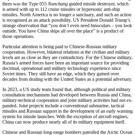
them was the Type 055
Nanchang
guided missile destroyer, which
is armed with up to 112 cruise missiles or hypersonic anti-ship
missiles. North America is no longer a sanctuary, and such an action
is recognised as an attack possibility. US Presi­dent Donald Trump’s
strange observation that “you don’t even need binoculars – you look
outside. You have China ships all over the place” is a product of
those opera­tions.
Particular attention is being paid to Chinese-Russian military
cooperation. How­ever, bilateral relations at the civilian and military
levels are as close as they are contra­dictory. For the Chinese military,
Russia’s armed forces have been an important source for providing
doctrinal, operational and military technology experience since
Soviet times. They still have an edge, which they gained over
decades from dealing with the United States as a potential adversary.
In 2023, a US study team found that, although political and military
consultation mechanisms had developed between Russia and China,
military-technical cooperation and joint military activities had not ex­
panded. Joint projects include a conventional submarine, tactical
missiles and Russian support in the development of an early warning
system for missile launches. With the exception of aircraft engines,
China can now produce nearly all of its military equipment itself.
Chinese and Russian long-range bombers patrolled the Arctic Ocean