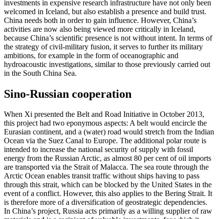
investments in expensive research infrastructure have not only been
welcomed in Iceland, but also establish a presence and build trust.
China needs both in order to gain influence. However, China’s
activities are now also being viewed more critically in Iceland,
because China’s scien­tific presence is not without intent. In terms of
the strate­gy of civil-military fusion, it serves to further its military
ambitions, for example in the form of oceanographic and
hydroacoustic investigations, similar to those previously carried out
in the South China Sea.
Sino-Russian cooperation
When Xi presented the Belt and Road Ini­tiative in October 2013,
this project had two eponymous aspects: A belt would encircle the
Eurasian continent, and a (water) road would stretch from the Indian
Ocean via the Suez Canal to Europe. The additional polar route is
intended to increase the national security of supply with fossil
energy from the Russian Arctic, as almost 80 per cent of oil imports
are transported via the Strait of Malacca. The sea route through the
Arctic Ocean enables transit traffic without ships having to pass
through this strait, which can be blocked by the United States in the
event of a conflict. How­ever, this also applies to the Bering Strait. It
is therefore more of a diversification of geostrategic dependencies.
In China’s project, Russia acts primarily as a willing supplier of raw