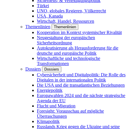
Sicherheits- & Verteidigungspolitik
Türkei
UNO, globales Regieren, Völkerrecht
USA, Kanada
Wirtschaft, Handel, Ressourcen
Themenlinien
Themenlinien
Kooperation im Kontext systemischer Rivalität
Neugestaltung der europäischen
Sicherheitsordnung
Autokratisierung als Herausforderung für die
deutsche und europäische Politik
Wirtschaftliche und technologische
Transformationen
Dossiers
Dossiers
Cybersicherheit und Digitalpolitik: Die Rolle des
Digitalen in der internationalen Politik
Die USA und die transatlantischen Beziehungen
Energiepolitik
Europawahlen 2024 und die nächste strategische
Agenda der EU
Flucht und Migration
Foresight: Vorausschau auf mögliche
Überraschungen
Klimapolitik
Russlands Krieg gegen die Ukraine und seine