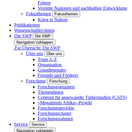
Folgen
Vereinte Nationen und nachhaltige Entwicklung
Fokusthemen
Fokusthemen
Krieg in Nahost
Publikationen
Wissenschaftler:innen
Die SWP
Die SWP
Navigation zuklappen
Zur Übersicht: Die SWP
Über uns
Über uns
Team A-Z
Organisation
Grundlegendes
Freunde und Förderer
Forschung
Forschung
Forschungsgruppen
Themenlinien
Centrum für angewandte Türkeistudien (CATS)
»Megatrends Afrika«-Projekt
Forschungsprojekte
Forschungscluster
Forschungsrahmen
Service
Service
Navigation zuklappen