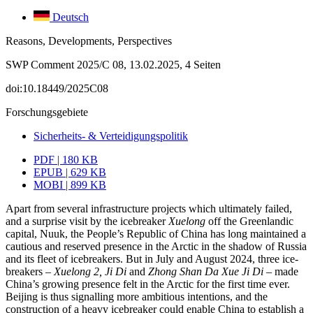
Deutsch
Reasons, Developments, Perspectives
SWP Comment 2025/C 08, 13.02.2025, 4 Seiten
doi:10.18449/2025C08
Forschungsgebiete
Sicherheits- & Verteidigungspolitik
PDF | 180 KB
EPUB | 629 KB
MOBI | 899 KB
Apart from several infrastructure projects which ultimately failed,
and a surprise visit by the icebreaker
Xuelong
off the Greenlandic
capital, Nuuk, the People’s Repub­lic of China has long maintained a
cautious and reserved presence in the Arctic in the shadow of Russia
and its fleet of icebreakers. But in July and August 2024, three ice­
breakers –
Xuelong 2
,
Ji Di
and
Zhong Shan Da Xue Ji Di
– made
China’s growing pres­ence felt in the Arctic for the first time ever.
Beijing is thus signalling more ambitious intentions, and the
construction of a heavy icebreaker could enable China to establish a