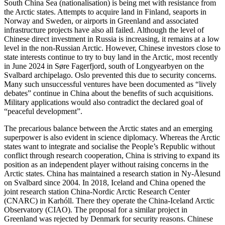
South China Sea (nationalisation) is being met with resistance from
the Arctic states. Attempts to acquire land in Finland, seaports in
Norway and Sweden, or airports in Greenland and associated
infrastructure projects have also all failed. Although the level of
Chinese direct investment in Russia is increasing, it remains at a low
level in the non-Russian Arctic. However, Chinese investors close to
state interests continue to try to buy land in the Arctic, most recently
in June 2024 in Søre Fagerfjord, south of Longyearbyen on the
Svalbard archipelago. Oslo prevented this due to security concerns.
Many such un­successful ventures have been documented as “lively
debates” continue in China about the benefits of such acquisitions.
Military applications would also contradict the declared goal of
“peaceful development”.
The precarious balance between the Arctic states and an emerging
superpower is also evident in science diplomacy. Whereas the Arctic
states want to integrate and social­ise the People’s Republic without
conflict through research cooperation, China is striv­ing to expand its
position as an indepen­dent player without raising concerns in the
Arctic states. China has maintained a re­search station in Ny-Ålesund
on Svalbard since 2004. In 2018, Iceland and China opened the
joint research station China-Nordic Arctic Research Center
(CNARC) in Karhóll. There they operate the China-Ice­land Arctic
Observatory (CIAO). The pro­posal for a similar project in
Greenland was rejected by Denmark for security reasons. Chinese