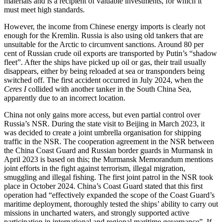
materials and is a recipient of valuable investments, for which it
must meet high standards.
However, the income from Chinese energy imports is clearly not
enough for the Kremlin. Russia is also using old tankers that are
unsuitable for the Arctic to circum­vent sanctions. Around 80 per
cent of Russian crude oil exports are transported by Putin’s “shadow
fleet”. After the ships have picked up oil or gas, their trail usually
disappears, either by being reloaded at sea or transponders being
switched off. The first accident occurred in July 2024, when the
Ceres I
collided with another tanker in the South China Sea,
apparently due to an incorrect location.
China not only gains more access, but even partial control over
Russia’s NSR. During the state visit to Beijing in March 2023, it
was decided to create a joint umbrella organisation for shipping
traffic in the NSR. The cooperation agreement in the NSR between
the China Coast Guard and Russian border guards in Murmansk in
April 2023 is based on this; the Murmansk Memorandum mentions
joint efforts in the fight against terrorism, illegal migration,
smuggling and illegal fishing. The first joint patrol in the NSR took
place in October 2024. China’s Coast Guard stated that this first
operation had “effectively expanded the scope of the Coast Guard’s
maritime deployment, thoroughly tested the ships’ ability to carry out
missions in uncharted waters, and strongly supported active
participation in international and regional maritime governance”. If