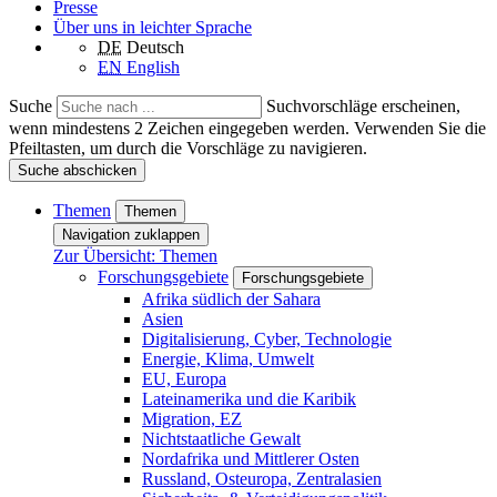
Presse
Über uns in leichter Sprache
DE
Deutsch
EN
English
Suche
Suchvorschläge erscheinen,
wenn mindestens 2 Zeichen eingegeben werden. Verwenden Sie die
Pfeiltasten, um durch die Vorschläge zu navigieren.
Suche abschicken
Themen
Themen
Navigation zuklappen
Zur Übersicht: Themen
Forschungsgebiete
Forschungsgebiete
Afrika südlich der Sahara
Asien
Digitalisierung, Cyber, Technologie
Energie, Klima, Umwelt
EU, Europa
Lateinamerika und die Karibik
Migration, EZ
Nichtstaatliche Gewalt
Nordafrika und Mittlerer Osten
Russland, Osteuropa, Zentralasien