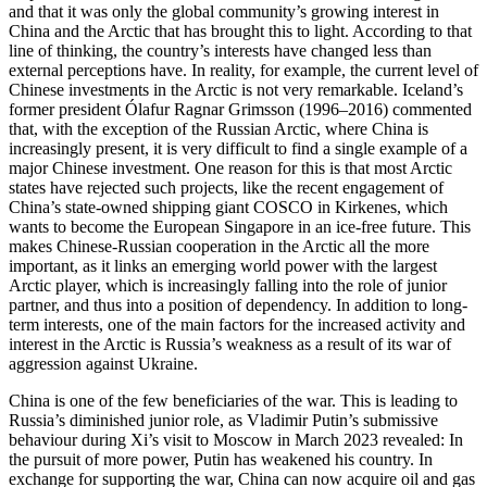
and that it was only the global community’s growing interest in
China and the Arc­tic that has brought this to light. According to that
line of thinking, the country’s inter­ests have changed less than
external per­ceptions have. In reality, for example, the current level of
Chinese investments in the Arctic is not very remarkable. Iceland’s
former president Ólafur Ragnar Grimsson (1996–2016) commented
that, with the exception of the Russian Arctic, where China is
increasingly present, it is very difficult to find a single example of a
major Chinese investment. One reason for this is that most Arctic
states have rejected such projects, like the recent engagement of
China’s state-owned shipping giant COSCO in Kirkenes, which
wants to become the European Singapore in an ice-free future. This
makes Chinese-Russian cooperation in the Arctic all the more
important, as it links an emerg­ing world power with the largest
Arctic player, which is increasingly falling into the role of junior
partner, and thus into a posi­tion of dependency. In addition to long-
term interests, one of the main factors for the increased activity and
inter­est in the Arctic is Russia’s weakness as a result of its war of
aggression against Ukraine.
China is one of the few beneficiaries of the war. This is leading to
Russia’s dimin­ished junior role, as Vladimir Putin’s sub­missive
behaviour during Xi’s visit to Mos­cow in March 2023 revealed: In
the pursuit of more power, Putin has weakened his country. In
exchange for supporting the war, China can now acquire oil and gas