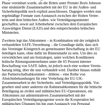
Phase verein­bart wurde, als die Briten unter Premier Boris Johnson
eine strukturelle Zusammenarbeit mit der EU in der Außen- und
Sicher­heitspolitik noch explizit ausschlossen. Dagegen werden nun
regelmäßige Formate zum Austausch zwischen der Hohen Vertre­
terin und dem britischen Außen- wie Ver­teidigungsminister
geschaffen, sowie auf Arbeitsebene zwischen dem Europäischen
Auswärtigen Dienst (EAD) und den entspre­chenden britischen
Ministerien.
Zweitens legt das Abkommen – in Kombination mit der zeitgleich
verhandelten SAFE-Verordnung – die Grundlage dafür, dass sich
das Vereinigte Königreich an gemeinsamer Beschaffung in der EU
be­teiligen kann, ohne dafür im Binnenmarkt zu sein. Um dies zu
verwirklichen und um festzulegen, unter welchen Konditionen
britische Rüstungsunternehmen unter die 65 Prozent interner
Beschaffung von SAFE fallen, ist jedoch noch eine weitere Verein­
barung nötig, über die nun verhandelt wird. Darüber hinaus enthält
das Partnerschaftsabkommen – drittens – eine Reihe von
Absichtsbekundungen für eine Vertie­fung der EU-UK-
Zusammenarbeit in der Sicherheits- und Verteidigungspolitik. Vor­
gesehen sind unter anderem ein Rahmenabkommen für die britische
Beteiligung an zivilen und militärischen EU-Operationen, ein
Abkommen zur administrativen Zusam­menarbeit mit der
Europäischen Verteidigungsagentur sowie die Kooperation bei
militärischen Übungen bis hin zum Aus­tausch von Personal