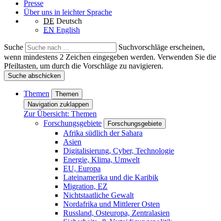
Presse
Über uns in leichter Sprache
DE
Deutsch
EN
English
Suche
Suchvorschläge erscheinen,
wenn mindestens 2 Zeichen eingegeben werden. Verwenden Sie die
Pfeiltasten, um durch die Vorschläge zu navigieren.
Suche abschicken
Themen
Themen
Navigation zuklappen
Zur Übersicht: Themen
Forschungsgebiete
Forschungsgebiete
Afrika südlich der Sahara
Asien
Digitalisierung, Cyber, Technologie
Energie, Klima, Umwelt
EU, Europa
Lateinamerika und die Karibik
Migration, EZ
Nichtstaatliche Gewalt
Nordafrika und Mittlerer Osten
Russland, Osteuropa, Zentralasien