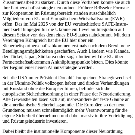
Zusammenarbeit zu stärken. Durch diese Vorhaben könnte sie auch
ihre Part­nerschaftsstrategie neu ordnen. Frühere Brüsseler Formate
zur Kooperation im Rüstungsbereich standen ausschließlich
Mitgliedern von EU und Europäischem Wirt­schaftsraum (EWR)
offen. Das im Mai 2025 von der EU verabschiedete SAFE-Instru­
ment sieht hingegen für die Ukraine ein Level an Integration auf
diesem Sektor vor, das dem eines EU-Staates nahekommt. Mit dem
Vereinigten Königreich hat die EU hier über ein
Sicherheitspartnerschaftsabkommen erstmals nach dem Brexit neue
Beteiligungsmöglichkeiten geschaffen. Auch Ländern wie Kanada,
der Türkei, Japan, Südkorea oder sogar Indien will die EU über
Partnerschaftsabkommen Anknüpfungs­punkte bieten. Dies könnte
der Beginn einer neuen Allianzstrategie werden.
Seit die USA unter Präsident Donald Trump einen Strategiewechsel
in der Ukraine-Poli­tik vollzogen haben und direkte Verhand­lungen
mit Russland ohne die Euro­päer führen, befindet sich die
europäische Sicherheitsordnung in einer Phase der Neu­orientierung.
Alte Gewissheiten lösen sich auf, insbesondere der feste Glaube an
die amerikanische Sicherheitsgarantie. Die Europäer, so der neue
Grundtenor, müssen schnellstmöglich mehr Verantwortung für die
eigene Sicherheit übernehmen und dabei massiv in ihre Verteidigung
und Rüs­tungsindustrie investieren.
Dabei bleibt die institutionelle Komponente dieser Neuordnung