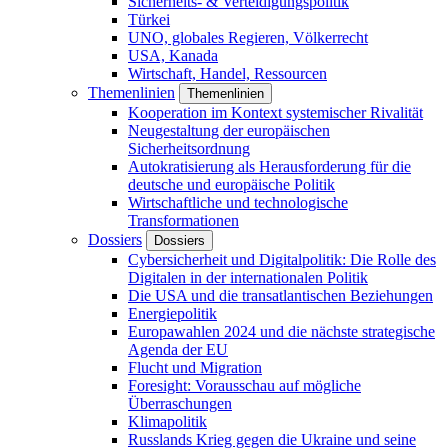
Sicherheits- & Verteidigungspolitik
Türkei
UNO, globales Regieren, Völkerrecht
USA, Kanada
Wirtschaft, Handel, Ressourcen
Themenlinien
Themenlinien
Kooperation im Kontext systemischer Rivalität
Neugestaltung der europäischen
Sicherheitsordnung
Autokratisierung als Herausforderung für die
deutsche und europäische Politik
Wirtschaftliche und technologische
Transformationen
Dossiers
Dossiers
Cybersicherheit und Digitalpolitik: Die Rolle des
Digitalen in der internationalen Politik
Die USA und die transatlantischen Beziehungen
Energiepolitik
Europawahlen 2024 und die nächste strategische
Agenda der EU
Flucht und Migration
Foresight: Vorausschau auf mögliche
Überraschungen
Klimapolitik
Russlands Krieg gegen die Ukraine und seine