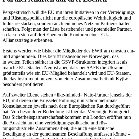
Perspektivisch will die EU mit ihren Initia­tiven in der Verteidigungs-
und Rüstungspolitik nicht nur die europäische Wehrhaftigkeit und
Industrie stärken, sondern auch ein neues Netz an Partnerschaften
schaffen. Folgt man der Liste bestehender und poten­tieller Partner,
so lassen sich auf drei Ebe­nen die Konturen einer EU-
Allianzstrategie erkennen.
Erstens werden wie bisher die Mitglieder des EWR am engsten ein-
und angebunden. Dies betrifft insbesondere Norwegen, das
in weiten Teilen stärker in die GSVP-Struk­tu­ren integriert ist als
manche EU-Staaten. Neu ist aber, dass bei SAFE die Ukraine
größtenteils wie ein EU-Mitglied behandelt wird und EU-Staaten,
die das Instrument nutzen, von einer Zusammenarbeit mit Kyjiw
besonders profitieren.
Auf zweiter Ebene stehen »like-minded« Nato-Partner jenseits der
EU, mit denen die Brüsseler Führung nun schon mehrmals
Konsultationen jeweils nach dem Europäischen Rat durchgeführt
hat. Von besonderer Bedeutung ist hier das Vereinigte König­reich.
Das Sicherheitspartnerschaftsabkom­men mit London eröffnet nun
die Aussicht auf eine verteidigungspolitische und rüs­
tungsindustrielle Zusammenarbeit, die auch eine britische
Beteiligung an der ge­meinsamen Beschaffung umfassen könnte –