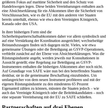
größeren Fokus auf maritime Sicherheit und den Schutz von
Handelswegen legen. Diese beiden Verein­barungen enthalten auch
eine Absichts­erklärung für ein Abkommen über die Sicherheit von
Verschlusssachen, wie es die EU mit den anderen vier Staaten
bereits unterhält, ebenso wie etwa dem Vereinigten Königreich,
Kanada oder den USA.
In ihrer bisherigen Form sind die
Sicherheitspartnerschaftsabkommen daher vor allem symbolisch und
auf eine Verstärkung der Koordination ausgerichtet; wechsel­seitige
Beistandszusagen finden sich dagegen nicht. Vieles, wie etwa
gemeinsame Übun­gen oder die Beteiligung an GSVP-Operatio­nen,
verbleibt zunächst auf der Ebene von Absichtserklärungen. Was die
Rüstungs­industrie angeht, werden jeweils nur Kon­sultationen in
Aussicht gestellt; eine Rege­lung zur Beteiligung an GSVP-
Instrumenten enthalten die bisherigen Abkommen aber noch nicht.
Auf Grundlage von SAFE wäre nun bei den betreffenden Staaten
denkbar, sie in die gemeinsame Beschaffung einzu­binden. Um
umfangreicher von dem neuen Instrument profitieren und mit der
eigenen Rüstungsindustrie zu den mindestens 65 Prozent
Eigenanteil zählen zu können, müssten die Staaten jedoch – wie
auch das Vereinigte Königreich oder die Beitritts­kandidaten – noch
eine separate Verein­barung mit der EU zu SAFE schließen.
Partnerschaften auf drei Ebenen