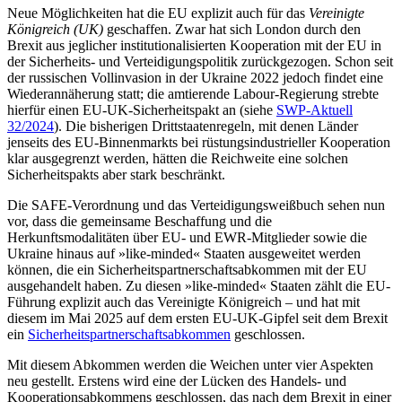
Neue Möglichkeiten hat die EU explizit auch für das
Vereinigte
Königreich (UK)
ge­schaffen. Zwar hat sich London durch den
Brexit aus jeglicher institutionalisierten Kooperation mit der EU in
der Sicherheits- und Verteidigungspolitik zurückgezogen. Schon seit
der russischen Vollinvasion in der Ukraine 2022 jedoch findet eine
Wie­derannäherung statt; die amtierende Labour-Regierung strebte
hierfür einen EU-UK-Sicherheitspakt an (siehe
SWP-Aktuell
32/2024
). Die bisherigen Drittstaatenregeln, mit denen Länder
jenseits des EU-Binnen­markts bei rüstungsindustrieller Koopera­tion
klar ausgegrenzt werden, hätten die Reichweite eine solchen
Sicherheitspakts aber stark beschränkt.
Die SAFE-Verordnung und das Verteidigungsweißbuch sehen nun
vor, dass die gemeinsame Beschaffung und die
Herkunftsmodalitäten über EU- und EWR-Mitglieder sowie die
Ukraine hinaus auf »like-minded« Staaten ausgeweitet werden
können, die ein Sicherheitspartnerschaftsabkommen mit der EU
ausgehandelt haben. Zu diesen »like-minded« Staaten zählt die EU-
Führung explizit auch das Vereinigte Königreich – und hat mit
diesem im Mai 2025 auf dem ersten EU-UK-Gipfel seit dem Brexit
ein
Sicherheitspartnerschaftsabkom­men
geschlossen.
Mit diesem Abkommen werden die Weichen unter vier Aspekten
neu gestellt. Erstens wird eine der Lücken des Handels- und
Kooperationsabkommens geschlossen, das nach dem Brexit in einer