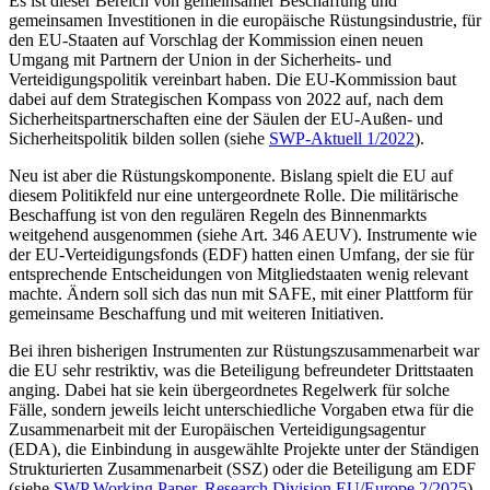
Es ist dieser Bereich von gemeinsamer Be­schaffung und
gemeinsamen Investitionen in die europäische Rüstungsindustrie, für
den EU-Staaten auf Vorschlag der Kommission einen neuen
Umgang mit Partnern der Union in der Sicherheits- und
Verteidigungs­politik vereinbart haben. Die EU-Kommis­sion baut
dabei auf dem Strategischen Kom­pass von 2022 auf, nach dem
Sicherheitspartnerschaften eine der Säulen der EU-Außen- und
Sicherheitspolitik bilden sollen (siehe
SWP-Aktuell 1/2022
).
Neu ist aber die Rüstungskomponente. Bislang spielt die EU auf
diesem Politikfeld nur eine untergeordnete Rolle. Die militä­rische
Beschaffung ist von den regulären Regeln des Binnenmarkts
weitgehend aus­genommen (siehe Art. 346 AEUV). Instrumente wie
der EU-Verteidigungsfonds (EDF) hatten einen Umfang, der sie für
entsprechende Entscheidungen von Mitgliedstaaten wenig relevant
machte. Ändern soll sich das nun mit SAFE, mit einer Plattform für
gemeinsame Beschaffung und mit weiteren Initiativen.
Bei ihren bisherigen Instrumenten zur Rüstungszusammenarbeit war
die EU sehr restriktiv, was die Beteiligung befreundeter Drittstaaten
anging. Dabei hat sie kein übergeordnetes Regelwerk für solche
Fälle, sondern jeweils leicht unterschiedliche Vorgaben etwa für die
Zusammenarbeit mit der Europäischen Verteidigungsagentur
(EDA), die Einbindung in ausgewählte Pro­jekte unter der Ständigen
Strukturierten Zusammenarbeit (SSZ) oder die Beteiligung am EDF
(siehe
SWP Working Paper, Research Division EU/Europe 2/2025
).