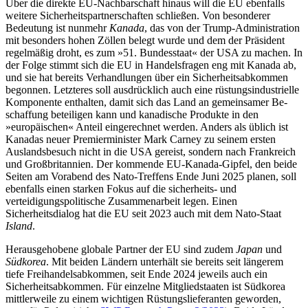
Über die direkte EU-Nachbarschaft hinaus will die EU ebenfalls
weitere Sicherheitspartnerschaften schließen. Von besonderer
Bedeutung ist nunmehr
Kanada
, das von der Trump-Administration
mit besonders hohen Zöllen belegt wurde und dem der Präsident
regelmäßig droht, es zum »51. Bundesstaat« der USA zu machen. In
der Folge stimmt sich die EU in Handelsfragen eng mit Kana­da ab,
und sie hat bereits Verhandlungen über ein Sicherheitsabkommen
begonnen. Letzteres soll ausdrücklich auch eine rüs­tungsindustrielle
Komponente enthalten, damit sich das Land an gemeinsamer Be­
schaffung beteiligen kann und kanadische Produkte in den
»europäischen« Anteil ein­gerechnet werden. Anders als üblich ist
Kanadas neuer Premierminister Mark Car­ney zu seinem ersten
Auslandsbesuch nicht in die USA gereist, sondern nach Frankreich
und Großbritannien. Der kommende EU-Kanada-Gipfel, den beide
Seiten am Vor­abend des Nato-Treffens Ende Juni 2025 pla­nen, soll
ebenfalls einen starken Fokus auf die sicherheits- und
verteidigungspolitische Zusammenarbeit legen. Einen
Sicherheitsdialog hat die EU seit 2023 auch mit dem Nato-Staat
Island
.
Herausgehobene globale Partner der EU sind zudem
Japan
und
Südkorea
. Mit beiden Ländern unterhält sie bereits seit längerem
tiefe Freihandelsabkommen, seit Ende 2024 jeweils auch ein
Sicherheitsabkommen. Für einzelne Mitgliedstaaten ist Südkorea
mitt­lerweile zu einem wichtigen Rüstungslieferanten geworden,