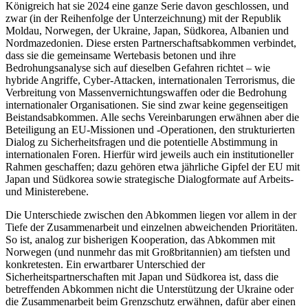
Königreich hat sie 2024 eine ganze Serie davon geschlossen, und
zwar (in der Reihenfolge der Unterzeichnung) mit der Republik
Moldau, Norwegen, der Ukraine, Japan, Südkorea, Albanien und
Nordmazedonien. Diese ersten Partnerschaftsabkommen verbindet,
dass sie die gemeinsame Wertebasis betonen und ihre
Bedrohungsanalyse sich auf dieselben Gefahren richtet – wie
hybride Angriffe, Cyber-Attacken, internationalen Terrorismus, die
Verbreitung von Massenvernichtungswaffen oder die Bedrohung
interna­tionaler Organisationen. Sie sind zwar keine gegenseitigen
Beistandsabkommen. Alle sechs Vereinbarungen erwähnen aber die
Beteiligung an EU-Missionen und ‑Ope­rationen, den strukturierten
Dialog zu Sicherheitsfragen und die potentielle Ab­stimmung in
internationalen Foren. Hierfür wird jeweils auch ein institutioneller
Rah­men geschaffen; dazu gehören etwa jähr­liche Gipfel der EU mit
Japan und Süd­korea sowie strategische Dialogformate auf Arbeits-
und Ministerebene.
Die Unterschiede zwischen den Abkommen liegen vor allem in der
Tiefe der Zu­sammenarbeit und einzelnen abweichenden Prioritäten.
So ist, analog zur bishe­rigen Kooperation, das Abkommen mit
Norwegen (und nunmehr das mit Großbritannien) am tiefsten und
konkretesten. Ein erwartbarer Unterschied der
Sicherheitspartnerschaften mit Japan und Südkorea ist, dass die
betreffenden Abkommen nicht die Unterstützung der Ukraine oder
die Zusammenarbeit beim Grenzschutz erwäh­nen, dafür aber einen