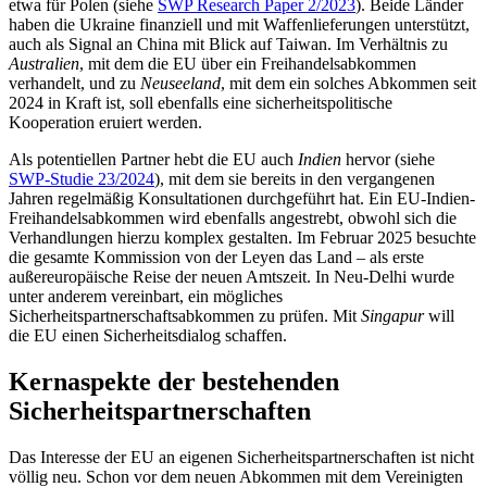
etwa für Polen (siehe
SWP Research Paper 2/2023
). Beide Länder
haben die Ukraine finanziell und mit Waf­fenlieferungen unterstützt,
auch als Signal an China mit Blick auf Taiwan. Im Verhält­nis zu
Australien
, mit dem die EU über ein Freihandelsabkommen
verhandelt, und zu
Neuseeland
, mit dem ein solches Abkommen seit
2024 in Kraft ist, soll ebenfalls eine sicherheitspolitische
Kooperation eruiert werden.
Als potentiellen Partner hebt die EU auch
Indien
hervor (siehe
SWP-Studie 23/2024
), mit dem sie bereits in den vergan­genen
Jahren regelmäßig Konsultationen durch­geführt hat. Ein EU-Indien-
Freihandels­abkommen wird ebenfalls angestrebt, ob­wohl sich die
Verhandlungen hierzu kom­plex gestalten. Im Februar 2025 besuchte
die gesamte Kommission von der Leyen das Land – als erste
außereuropäische Reise der neuen Amtszeit. In Neu-Delhi wurde
unter anderem vereinbart, ein mögliches
Sicherheitspartnerschaftsabkommen zu prüfen. Mit
Singapur
will
die EU einen Sicherheitsdialog schaffen.
Kernaspekte der bestehenden
Sicherheitspartnerschaften
Das Interesse der EU an eigenen Sicherheitspartnerschaften ist nicht
völlig neu. Schon vor dem neuen Abkommen mit dem Vereinigten