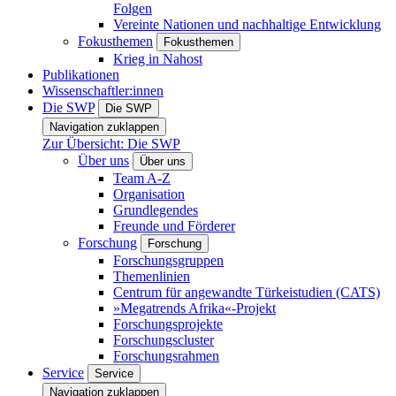
Folgen
Vereinte Nationen und nachhaltige Entwicklung
Fokusthemen
Fokusthemen
Krieg in Nahost
Publikationen
Wissenschaftler:innen
Die SWP
Die SWP
Navigation zuklappen
Zur Übersicht: Die SWP
Über uns
Über uns
Team A-Z
Organisation
Grundlegendes
Freunde und Förderer
Forschung
Forschung
Forschungsgruppen
Themenlinien
Centrum für angewandte Türkeistudien (CATS)
»Megatrends Afrika«-Projekt
Forschungsprojekte
Forschungscluster
Forschungsrahmen
Service
Service
Navigation zuklappen