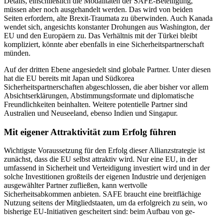
Details, einschließlich die Modalitäten der SAFE-Beteiligung,
müssen aber noch ausgehandelt werden. Das wird von beiden
Seiten erfordern, alte Brexit-Traumata zu überwinden. Auch Kanada
wendet sich, angesichts konstanter Drohungen aus Washington, der
EU und den Europäern zu. Das Verhältnis mit der Türkei bleibt
kompliziert, könnte aber ebenfalls in eine Sicherheitspartnerschaft
münden.
Auf der dritten Ebene angesiedelt sind globale Partner. Unter diesen
hat die EU bereits mit Japan und Südkorea
Sicherheitspartnerschaften abgeschlossen, die aber bisher vor allem
Absichtserklärungen, Abstimmungsformate und diplomatische
Freundlichkeiten beinhalten. Weitere potentielle Partner sind
Australien und Neuseeland, ebenso Indien und Singapur.
Mit eigener Attraktivität zum Erfolg führen
Wichtigste Voraussetzung für den Erfolg dieser Allianzstrategie ist
zunächst, dass die EU selbst attraktiv wird. Nur eine EU, in der
umfassend in Sicherheit und Verteidigung investiert wird und in der
solche Investitionen großteils der eigenen Industrie und derjenigen
ausgewählter Partner zufließen, kann wertvolle
Sicherheitsabkommen an­bieten. SAFE braucht eine breitflächige
Nutzung seitens der Mitgliedstaaten, um da erfolgreich zu sein, wo
bisherige EU-Initia­tiven gescheitert sind: beim Aufbau von ge­