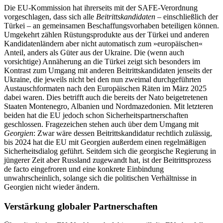
Die EU-Kommission hat ihrerseits mit der SAFE-Verordnung
vorgeschlagen, dass sich alle
Beitrittskandidaten
– einschließlich der
Türkei – an gemeinsamen Beschaffungsvorhaben beteiligen können.
Umgekehrt zählen Rüstungsprodukte aus der Türkei und anderen
Kandidatenländern aber nicht automatisch zum »europäischen«
Anteil, anders als Güter aus der Ukraine. Die (wenn auch
vorsichtige) Annäherung an die Türkei zeigt sich besonders im
Kontrast zum Um­gang mit anderen Beitrittskandidaten jen­seits der
Ukraine, die jeweils nicht bei den nun zweimal durchgeführten
Austauschformaten nach den Europäischen Räten im März 2025
dabei waren. Dies betrifft auch die bereits der Nato beigetretenen
Staaten Montenegro, Albanien und Nordmazedo­nien. Mit letzteren
beiden hat die EU jedoch schon Sicherheitspartnerschaften
geschlossen. Fragezeichen stehen auch über dem Umgang mit
Georgien
: Zwar wäre dessen Beitrittskandidatur rechtlich zulässig,
bis 2024 hat die EU mit Georgien außerdem einen regelmäßigen
Sicherheitsdialog ge­führt. Seitdem sich die georgische Regierung in
jüngerer Zeit aber Russland zu­gewandt hat, ist der Beitrittsprozess
de facto eingefroren und eine konkrete Einbindung
unwahrscheinlich, solange sich die politi­schen Verhältnisse in
Georgien nicht wie­der ändern.
Verstärkung globaler Partnerschaften