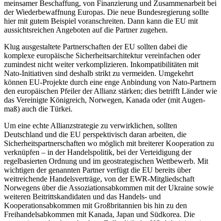
meinsamer Beschaffung, von Finanzierung und Zusammenarbeit bei
der Wiederbe­waffnung Europas. Die neue Bundesregie­rung sollte
hier mit gutem Beispiel voran­schreiten. Dann kann die EU mit
aussichts­reichen Angeboten auf die Partner zugehen.
Klug ausgestaltete Partnerschaften der EU sollten dabei die
komplexe europäische Sicherheitsarchitektur vereinfachen oder
zumindest nicht weiter verkomplizieren. Inkompatibilitäten mit
Nato-Initiativen sind deshalb strikt zu vermeiden. Umgekehrt
können EU-Projekte durch eine enge Anbindung von Nato-Partnern
den euro­päischen Pfeiler der Allianz stärken; dies be­trifft Länder wie
das Vereinigte Königreich, Norwegen, Kanada oder (mit Augen­
maß) auch die Türkei.
Um eine echte Allianzstrategie zu verwirklichen, sollten
Deutschland und die EU perspektivisch daran arbeiten, die
Sicherheitspartnerschaften wo möglich mit brei­terer Kooperation zu
verknüpfen – in der Handelspolitik, bei der Verteidigung der
regelbasierten Ordnung und im geostrategischen Wettbewerb. Mit
wichtigen der ge­nannten Partner verfügt die EU bereits über
weitreichende Handelsverträge, von der EWR-Mitgliedschaft
Norwegens über die Assoziationsabkommen mit der Ukraine sowie
weiteren Beitrittskandidaten und das Handels- und
Kooperationsabkommen mit Großbritannien bis hin zu den
Freihandelsabkommen mit Kanada, Japan und Süd­korea. Die