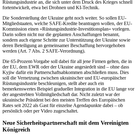
Rüstungsindustrie an, die sich unter dem Druck des Krieges schnell
fortentwickelt, etwa bei Drohnen und KI-Technik.
Die Sonderstellung der Ukraine geht noch weiter. So sollen EU-
Mitgliedstaaten, welche SAFE-Kredite beantragen wollen, der EU-
Kommission einen »Rüstungsindustrie-Investitionsplan« vorlegen.
Darin sollen nicht nur die geplanten Anschaffungen be­nannt,
sondern auch eigene Schritte zur Unterstützung der Ukraine sowie
deren Beteiligung an gemeinsamer Beschaffung hervorgehoben
werden (Art. 7 Abs. 2 SAFE-Verordnung).
Die 65-Prozent-Vorgabe soll dabei für all jene Firmen gelten, die in
der EU, dem EWR oder der Ukraine angesiedelt sind – ohne dass
Kyjiw dafür ein Partnerschaftsabkommen abschließen muss. Dies
soll die Ver­netzung zwischen ukrainischer und EU-europäischer
Rüstungsindustrie beschleunigen, stellt aber auch ein
bemerkenswertes Beispiel gradueller Integration in die EU lange vor
der angestrebten Vollmitgliedschaft dar. Nicht zuletzt war der
ukrainische Präsident bei den meisten Treffen des Europäischen
Rates seit 2022 als Gast für einzelne Agendapunkte dabei – ob
persön­lich oder per Video zugeschaltet.
Neue Sicherheitspartnerschaft mit dem Vereinigten
Königreich