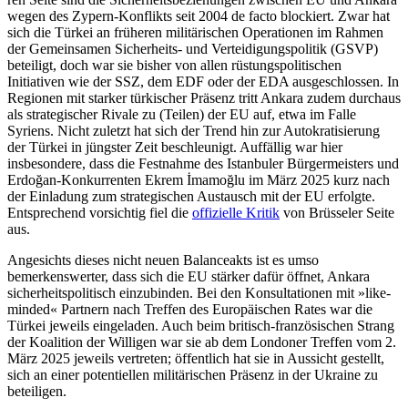
wegen des Zypern-Konflikts seit 2004 de facto blockiert. Zwar hat
sich die Türkei an früheren militärischen Operationen im Rahmen
der Gemein­samen Sicherheits- und Verteidigungs­politik (GSVP)
beteiligt, doch war sie bisher von allen rüstungspolitischen
Initiativen wie der SSZ, dem EDF oder der EDA ausge­schlossen. In
Regionen mit starker türki­scher Präsenz tritt Ankara zudem durchaus
als strategischer Rivale zu (Teilen) der EU auf, etwa im Falle
Syriens. Nicht zuletzt hat sich der Trend hin zur Autokratisierung
der Türkei in jüngster Zeit beschleunigt. Auffäl­lig war hier
insbesondere, dass die Festnah­me des Istanbuler Bürgermeisters und
Erdoğan-Konkurrenten Ekrem İmamoğlu im März 2025 kurz nach
der Einladung zum strategischen Austausch mit der EU erfolgte.
Entsprechend vorsichtig fiel die
offizielle Kritik
von Brüsseler Seite
aus.
Angesichts dieses nicht neuen Balanceakts ist es umso
bemerkenswerter, dass sich die EU stärker dafür öffnet, Ankara
sicher­heitspolitisch einzubinden. Bei den Konsul­tationen mit »like-
minded« Partnern nach Treffen des Europäischen Rates war die
Tür­kei jeweils eingeladen. Auch beim britisch-französischen Strang
der Koalition der Wil­ligen war sie ab dem Londoner Treffen vom 2.
März 2025 jeweils vertreten; öffent­lich hat sie in Aussicht gestellt,
sich an einer potentiellen militärischen Präsenz in der Ukraine zu
beteiligen.