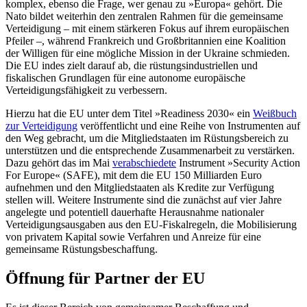
komplex, ebenso die Frage, wer genau zu »Europa« gehört. Die
Nato bildet weiterhin den zentralen Rahmen für die gemeinsame
Verteidigung – mit einem stärkeren Fokus auf ihrem europäischen
Pfeiler –, während Frankreich und Großbritannien eine Koalition
der Willigen für eine mögliche Mission in der Ukraine schmieden.
Die EU indes zielt darauf ab, die rüstungsindustriellen und
fiskalischen Grundlagen für eine autonome europäische
Verteidigungsfähigkeit zu ver­bessern.
Hierzu hat die EU unter dem Titel »Readi­ness 2030« ein
Weißbuch
zur Verteidigung
veröffentlicht und eine Reihe von Instru­menten auf
den Weg gebracht, um die Mit­gliedstaaten im Rüstungsbereich zu
unter­stützen und die entsprechende Zusammen­arbeit zu verstärken.
Dazu gehört das im Mai
verabschiedete
Instrument »Security Action
For Europe« (SAFE), mit dem die EU 150 Milliarden Euro
aufnehmen und den Mitgliedstaaten als Kredite zur Verfügung
stellen will. Weitere Instrumente sind die zunächst auf vier Jahre
angelegte und potentiell dauerhafte Herausnahme natio­naler
Verteidigungsausgaben aus den EU-Fiskalregeln, die Mobilisierung
von priva­tem Kapital sowie Verfahren und Anreize für eine
gemeinsame Rüstungsbeschaffung.
Öffnung für Partner der EU