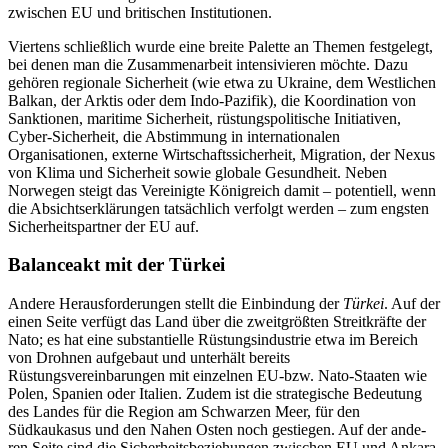
zwischen EU und briti­schen Institutionen.
Viertens schließlich wurde eine breite Palette an Themen festgelegt,
bei denen man die Zusammenarbeit intensivieren möchte. Dazu
gehören regionale Sicherheit (wie etwa zu Ukraine, dem Westlichen
Balkan, der Arktis oder dem Indo-Pazifik), die Koordination von
Sanktionen, maritime Sicherheit, rüstungspolitische Initiativen,
Cyber-Sicherheit, die Abstimmung in inter­nationalen
Organisationen, externe Wirt­schaftssicherheit, Migration, der Nexus
von Klima und Sicherheit sowie globale Gesund­heit. Neben
Norwegen steigt das Vereinigte Königreich damit – potentiell, wenn
die Absichtserklärungen tatsächlich verfolgt werden – zum engsten
Sicherheitspartner der EU auf.
Balanceakt mit der Türkei
Andere Herausforderungen stellt die Ein­bindung der
Türkei
. Auf der
einen Seite ver­fügt das Land über die zweitgrößten Streit­kräfte der
Nato; es hat eine substantielle Rüstungsindustrie etwa im Bereich
von Drohnen aufgebaut und unterhält bereits
Rüstungsvereinbarungen mit einzelnen EU-bzw. Nato-Staaten wie
Polen, Spanien oder Italien. Zudem ist die strategische Bedeutung
des Landes für die Region am Schwar­zen Meer, für den
Südkaukasus und den Nahen Osten noch gestiegen. Auf der ande­
ren Seite sind die Sicherheitsbeziehungen zwischen EU und Ankara