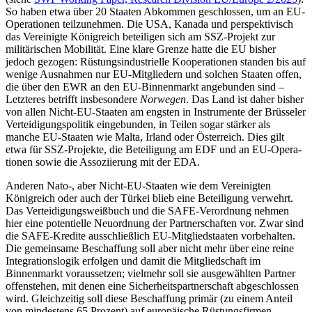
So haben etwa über 20 Staaten Abkommen geschlossen, um an EU-
Operationen teilzunehmen. Die USA, Kanada und perspektivisch
das Ver­einigte Königreich beteiligen sich am SSZ-Projekt zur
militärischen Mobilität. Eine klare Grenze hatte die EU bisher
jedoch gezogen: Rüstungsindustrielle Kooperationen standen bis auf
wenige Ausnahmen nur EU-Mitgliedern und solchen Staaten offen,
die über den EWR an den EU-Binnen­markt angebunden sind –
Letzteres betrifft insbesondere
Norwegen
. Das Land ist daher bisher
von allen Nicht-EU-Staaten am eng­sten in Instrumente der Brüsseler
Verteidigungspolitik eingebunden, in Teilen sogar stärker als
manche EU-Staaten wie Malta, Irland oder Österreich. Dies gilt
etwa für SSZ-Projekte, die Beteiligung am EDF und an EU-Opera­
tionen sowie die Assoziierung mit der EDA.
Anderen Nato-, aber Nicht-EU-Staaten wie dem Vereinigten
Königreich oder auch der Türkei blieb eine Beteiligung verwehrt.
Das Verteidigungsweißbuch und die SAFE-Verordnung nehmen
hier eine potentielle Neuordnung der Partnerschaften vor. Zwar sind
die SAFE-Kredite ausschließlich EU-Mitgliedstaaten vorbehalten.
Die gemeinsame Beschaffung soll aber nicht mehr über eine reine
Integrationslogik erfolgen und damit die Mitgliedschaft im
Binnenmarkt voraussetzen; vielmehr soll sie ausgewählten Partner
offenstehen, mit denen eine Sicherheitspartnerschaft abgeschlossen
wird. Gleichzeitig soll diese Beschaffung primär (zu einem Anteil
von mindestens 65 Prozent) auf europäische Rüstungs­firmen