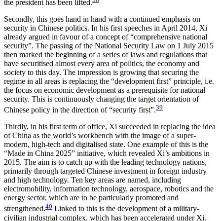
the president has been lifted.
Secondly, this goes hand in hand with a continued emphasis on
security in Chinese politics. In his first speeches in April 2014, Xi
already argued in favour of a concept of “comprehensive national
security”. The passing of the National Security Law on 1 July 2015
then marked the beginning of a series of laws and regulations that
have securitised almost every area of politics, the economy and
society to this day. The impression is growing that securing the
regime in all areas is replacing the “development first” principle, i.e.
the focus on economic development as a prerequi­site for national
security. This is continuously chang­ing the target orientation of
39
Chinese policy in the direction of “security first”.
Thirdly, in his first term of office, Xi succeeded in replacing the idea
of China as the world’s workbench with the image of a super-
modern, high-tech and digitalised state. One example of this is the
“Made in China 2025” initiative, which revealed Xi’s ambitions in
2015. The aim is to catch up with the leading tech­nology nations,
primarily through targeted Chinese investment in foreign industry
and high technology. Ten key areas are named, including
electromobility, information technology, aerospace, robotics and the
energy sector, which are to be particularly promoted and
40
strengthened.
Linked to this is the development of a military-
civilian industrial complex, which has been accelerated under Xi.