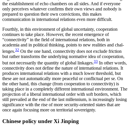
the establishment of echo chambers on all sides. And if everyone
only perceives whatever confirms their own views and nobody is
prepared to question their own convictions, this makes
communication in inter­national relations even more difficult.
Fourthly, in this environment of global uncertainty, cooperation
continues to take place. However, the recent emergence of
“connectivity” in the field of international relations, both in
academia and in political thinking, points to new realities and chal­
32
lenges.
On the one hand, connectivity does not exclude friction
but rather transforms the underlying normative idea of cooperation,
33
but not necessarily the quantity of global linkages.
In other words,
con­nec­tivity does not define the nature of international relations. It
produces international relations with a much lower threshold, but
these are not automatically more peaceful or conflictual per se. On
the other hand, this change (from cooperation to connectivity) is
taking place in a completely different international environment. The
projection of a liberal international order with soft borders, which
still prevailed at the end of the last millennium, is increasingly losing
sig­nificance with the rise of more security-oriented states that are
once again focusing more on territorial sov­ereignty.
Chinese policy under Xi Jinping