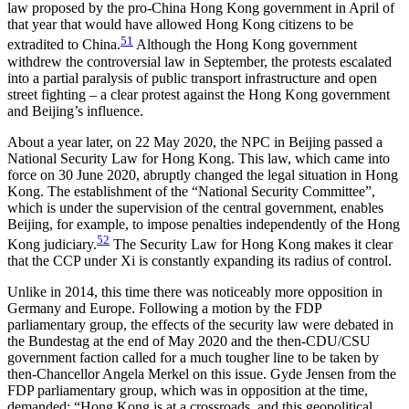
law pro­posed by the pro-China Hong Kong government in April of
that year that would have allowed Hong Kong citizens to be
51
extradited to China.
Although the Hong Kong government
withdrew the controversial law in September, the protests escalated
into a partial paralysis of public transport infrastructure and open
street fighting – a clear protest against the Hong Kong government
and Beijing’s influence.
About a year later, on 22 May 2020, the NPC in Beijing passed a
National Security Law for Hong Kong. This law, which came into
force on 30 June 2020, abruptly changed the legal situation in Hong
Kong. The establishment of the “National Security Committee”,
which is under the supervision of the central government, enables
Beijing, for example, to impose penalties independently of the Hong
52
Kong judiciary.
The Security Law for Hong Kong makes it clear
that the CCP under Xi is constantly expanding its radius of control.
Unlike in 2014, this time there was noticeably more opposition in
Germany and Europe. Following a motion by the FDP
parliamentary group, the effects of the security law were debated in
the Bundestag at the end of May 2020 and the then-CDU/CSU
government faction called for a much tougher line to be taken by
then-Chancellor Angela Merkel on this issue. Gyde Jensen from the
FDP parliamentary group, which was in opposition at the time,
demanded: “Hong Kong is at a crossroads, and this geopolitical