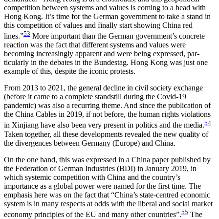
competition between systems and values is coming to a head with
Hong Kong. It’s time for the German government to take a stand in
this competition of values and finally start showing China red
53
lines.”
More important than the German government’s concrete
reaction was the fact that different systems and values were
becoming increasingly apparent and were being expressed, par­
ticularly in the debates in the Bundestag. Hong Kong was just one
example of this, despite the iconic protests.
From 2013 to 2021, the general decline in civil society exchange
(before it came to a complete stand­still during the Covid-19
pandemic) was also a recur­ring theme. And since the publication of
the China Cables in 2019, if not before, the human rights vio­lations
54
in Xinjiang have also been very present in politics and the media.
Taken together, all these developments revealed the new quality of
the diver­gences between Germany (Europe) and China.
On the one hand, this was expressed in a China paper published by
the Federation of German Indus­tries (BDI) in January 2019, in
which systemic com­petition with China and the country’s
importance as a global power were named for the first time. The
emphasis here was on the fact that “China’s state-centred economic
system is in many respects at odds with the liberal and social market
55
economy principles of the EU and many other countries”.
The