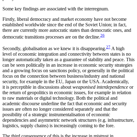
Some key findings are associated with the inter­regnum.
Firstly, liberal democracy and market economy have not become
established worldwide since the end of the Soviet Union; in fact,
there are currently more autocratic states than democratic ones, and
26
democratic transitions processes are on the decline.
27
Secondly, globalisation as we knew it is disappear­ing.
A high
level of economic integration and con­nectivity between states is no
longer automatically taken as a guarantee of stability and peace. This
can be seen politically in an increase in economic security strategies
and a growing focus on sanctions policy, or generally in the political
focus on the connection between business/industry and national
security, for example in the EU, Japan or the USA. Academically,
it is perceptible in discussions about
weaponised inter­dependence
or
the return of geopolitics in economic issues, for example in relation
to raw materials or digital technology. Both the political and
academic discourse underline the fact that economic and secu­rity
issues are often no longer considered separately and that the
possibility of a strategic instrumentalisation of economic
dependencies and asymmetric net­work structures (e.g. infrastructure,
logistics, supply chains) is increasingly coming to the fore.
The third consequence of this is the increase in mis­trust in