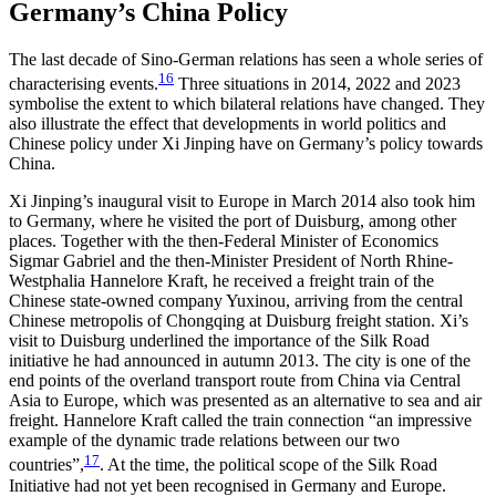
Germany’s China Policy
The last decade of Sino-German relations has seen a whole series of
16
characterising events.
Three situa­tions in 2014, 2022 and 2023
symbolise the extent to which bilateral relations have changed. They
also illustrate the effect that developments in world politics and
Chinese policy under Xi Jinping have on Germany’s policy towards
China.
Xi Jinping’s inaugural visit to Europe in March 2014 also took him
to Germany, where he visited the port of Duisburg, among other
places. Together with the then-Federal Minister of Economics
Sigmar Gabriel and the then-Minister President of North Rhine-
West­phalia Hannelore Kraft, he received a freight train of the
Chinese state-owned company Yuxinou, arriving from the central
Chinese metropolis of Chongqing at Duisburg freight station. Xi’s
visit to Duisburg under­lined the importance of the Silk Road
initiative he had announced in autumn 2013. The city is one of the
end points of the overland transport route from China via Central
Asia to Europe, which was pre­sented as an alternative to sea and air
freight. Hanne­lore Kraft called the train connection “an impressive
example of the dynamic trade relations between our two
17
countries”,
. At the time, the political scope of the Silk Road
Initiative had not yet been recognised in Germany and Europe.