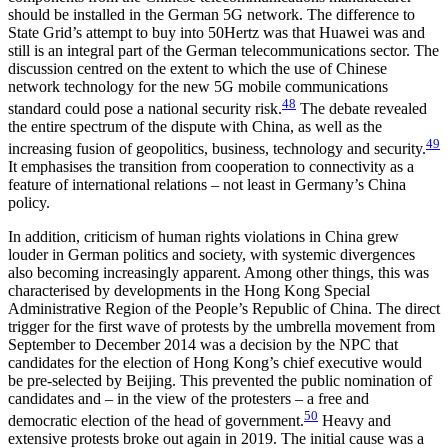
should be installed in the German 5G network. The difference to
State Grid’s attempt to buy into 50Hertz was that Huawei was and
still is an integral part of the German telecommunications sector. The
discus­sion centred on the extent to which the use of Chi­nese
network technology for the new 5G mobile com­munications
48
standard could pose a national security risk.
The debate revealed
the entire spectrum of the dispute with China, as well as the
49
increasing fusion of geopolitics, business, technology and security.
It emphasises the transition from cooperation to con­nectivity as a
feature of international relations – not least in Germany’s China
policy.
In addition, criticism of human rights violations in China grew
louder in German politics and society, with systemic divergences
also becoming increasingly apparent. Among other things, this was
characterised by developments in the Hong Kong Special
Administrative Region of the People’s Republic of China. The direct
trigger for the first wave of protests by the um­brella movement from
September to December 2014 was a decision by the NPC that
candidates for the elec­tion of Hong Kong’s chief executive would
be pre-selected by Beijing. This prevented the public nomi­nation of
candidates and – in the view of the pro­testers – a free and
50
democratic election of the head of government.
Heavy and
extensive protests broke out again in 2019. The initial cause was a