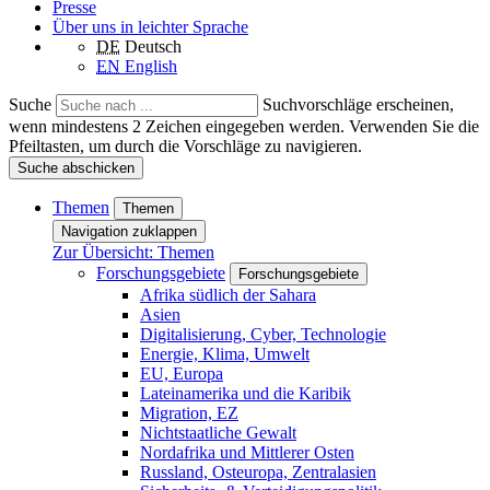
Presse
Über uns in leichter Sprache
DE
Deutsch
EN
English
Suche
Suchvorschläge erscheinen,
wenn mindestens 2 Zeichen eingegeben werden. Verwenden Sie die
Pfeiltasten, um durch die Vorschläge zu navigieren.
Suche abschicken
Themen
Themen
Navigation zuklappen
Zur Übersicht: Themen
Forschungsgebiete
Forschungsgebiete
Afrika südlich der Sahara
Asien
Digitalisierung, Cyber, Technologie
Energie, Klima, Umwelt
EU, Europa
Lateinamerika und die Karibik
Migration, EZ
Nichtstaatliche Gewalt
Nordafrika und Mittlerer Osten
Russland, Osteuropa, Zentralasien