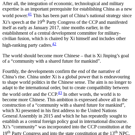
After all, the integration of economic, technological and military
expertise is an important prerequisite for establishing China as a new
41
world power.
This has been part of China’s national strategy since
th
Xi’s speech at the 19
Party Congress of the CCP and manifested
itself as early as January 2017, nine months earlier, in the
establishment of a central development committee for mili­tary-
civilian fusion, which is chaired by Xi himself and includes other
42
high-ranking party cadres.
The world should become more Chinese – that is Xi Jinping’s goal
of a “community with a shared future for mankind”.
Fourthly, the developments confirm the end of the narrative of
China’s rise. China under Xi is a global power that is endeavouring
to shape world politics in the Chinese sense. The aim is no longer to
adapt to the international order, but to create compatibility between
43
the world order and the CCP.
In other words, the world is to
become more Chinese. This ambition is expressed above all in the
construction of a “com­munity with a shared future for mankind”,
which Xi presented in his first address to the United Nations
General Assembly in 2015 and which he has repeat­edly sought to
establish as a central foreign policy goal in international discourse.
Xi’s “community” was incorporated into the CCP constitution at the
th
th
19
Party Congress and into the state constitution at the 13
NPC.