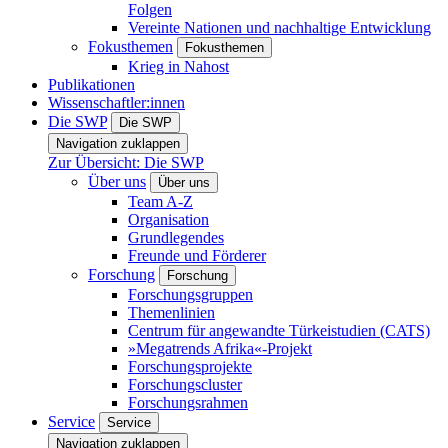
Folgen
Vereinte Nationen und nachhaltige Entwicklung
Fokusthemen
Fokusthemen
Krieg in Nahost
Publikationen
Wissenschaftler:innen
Die SWP
Die SWP
Navigation zuklappen
Zur Übersicht: Die SWP
Über uns
Über uns
Team A-Z
Organisation
Grundlegendes
Freunde und Förderer
Forschung
Forschung
Forschungsgruppen
Themenlinien
Centrum für angewandte Türkeistudien (CATS)
»Megatrends Afrika«-Projekt
Forschungsprojekte
Forschungscluster
Forschungsrahmen
Service
Service
Navigation zuklappen