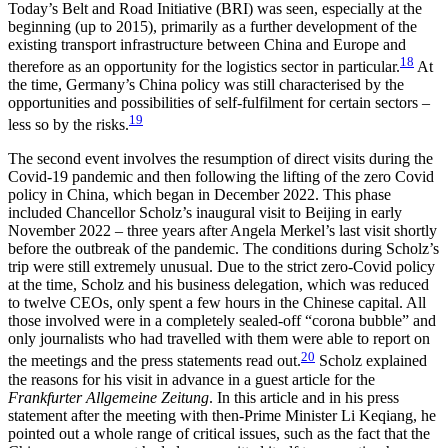
Today’s Belt and Road Initiative (BRI) was seen, especially at the
beginning (up to 2015), primarily as a further development of the
existing transport infrastructure between China and Europe and
18
therefore as an opportunity for the logistics sector in particular.
At
the time, Germany’s China policy was still characterised by the
opportunities and possibilities of self-fulfilment for certain sectors –
19
less so by the risks.
The second event involves the resumption of direct visits during the
Covid-19 pandemic and then follow­ing the lifting of the zero Covid
policy in China, which began in December 2022. This phase
included Chancellor Scholz’s inaugural visit to Beijing in early
November 2022 – three years after Angela Merkel’s last visit shortly
before the outbreak of the pandemic. The conditions during Scholz’s
trip were still extremely unusual. Due to the strict zero-Covid policy
at the time, Scholz and his business delegation, which was reduced
to twelve CEOs, only spent a few hours in the Chinese capital. All
those involved were in a com­pletely sealed-off “corona bubble” and
only journalists who had travelled with them were able to report on
20
the meetings and the press statements read out.
Scholz explained
the reasons for his visit in advance in a guest article for the
Frankfurter Allgemeine Zeitung
. In this article and in his press
statement after the meeting with then-Prime Minister Li Keqiang, he
pointed out a whole range of critical issues, such as the fact that the