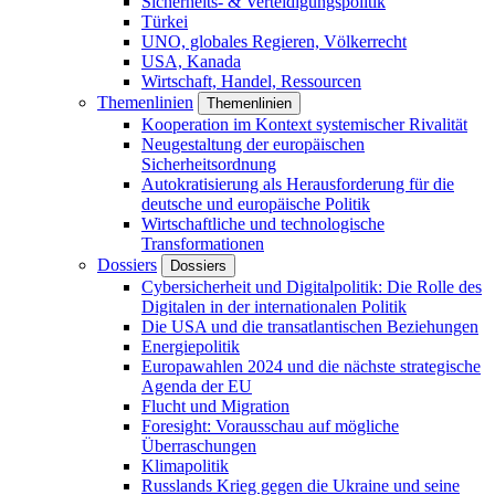
Sicherheits- & Verteidigungspolitik
Türkei
UNO, globales Regieren, Völkerrecht
USA, Kanada
Wirtschaft, Handel, Ressourcen
Themenlinien
Themenlinien
Kooperation im Kontext systemischer Rivalität
Neugestaltung der europäischen
Sicherheitsordnung
Autokratisierung als Herausforderung für die
deutsche und europäische Politik
Wirtschaftliche und technologische
Transformationen
Dossiers
Dossiers
Cybersicherheit und Digitalpolitik: Die Rolle des
Digitalen in der internationalen Politik
Die USA und die transatlantischen Beziehungen
Energiepolitik
Europawahlen 2024 und die nächste strategische
Agenda der EU
Flucht und Migration
Foresight: Vorausschau auf mögliche
Überraschungen
Klimapolitik
Russlands Krieg gegen die Ukraine und seine