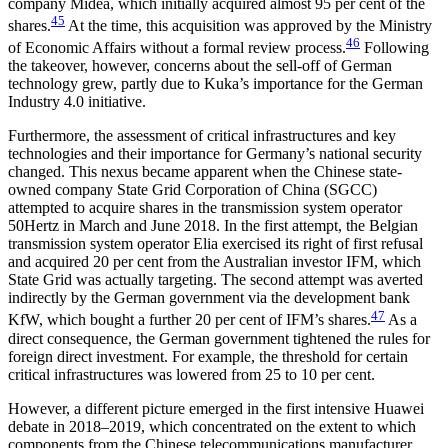
company Midea, which initially acquired almost 95 per cent of the
45
shares.
At the time, this acquisition was approved by the Ministry
46
of Economic Affairs without a formal review process.
Following
the takeover, however, concerns about the sell-off of German
technology grew, partly due to Kuka’s importance for the Ger­man
Industry 4.0 initiative.
Furthermore, the assessment of critical infrastructures and key
technologies and their importance for Germany’s national security
changed. This nexus became apparent when the Chinese state-
owned com­pany State Grid Corporation of China (SGCC)
attempted to acquire shares in the transmission system operator
50Hertz in March and June 2018. In the first attempt, the Belgian
transmission system operator Elia exer­cised its right of first refusal
and acquired 20 per cent from the Australian investor IFM, which
State Grid was actually targeting. The second attempt was averted
indirectly by the German government via the develop­ment bank
47
KfW, which bought a further 20 per cent of IFM’s shares.
As a
direct consequence, the Ger­man government tightened the rules for
foreign direct investment. For example, the threshold for cer­tain
critical infrastructures was lowered from 25 to 10 per cent.
However, a different picture emerged in the first intensive Huawei
debate in 2018–2019, which con­centrated on the extent to which
components from the Chinese telecommunications manufacturer