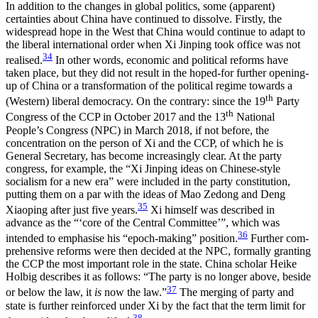
In addition to the changes in global politics, some (apparent)
certainties about China have continued to dissolve. Firstly, the
widespread hope in the West that China would continue to adapt to
the liberal inter­national order when Xi Jinping took office was not
34
realised.
In other words, economic and political reforms have
taken place, but they did not result in the hoped-for further opening-
up of China or a trans­formation of the political regime towards a
th
(Western) liberal democracy. On the contrary: since the 19
Party
th
Congress of the CCP in October 2017 and the 13
National
People’s Congress (NPC) in March 2018, if not before, the
concentration on the person of Xi and the CCP, of which he is
General Secretary, has become increasingly clear. At the party
congress, for example, the “Xi Jinping ideas on Chinese-style
socialism for a new era” were included in the party constitution,
putting them on a par with the ideas of Mao Zedong and Deng
35
Xiaoping after just five years.
Xi himself was described in
advance as the “‘core of the Central Committee’”, which was
36
intended to em­phasise his “epoch-making” position.
Further com­
prehensive reforms were then decided at the NPC, formally granting
the CCP the most important role in the state. China scholar Heike
Holbig describes it as follows: “The party is no longer above, beside
37
or below the law, it
is
now the law.”
The merging of party and
state is further reinforced under Xi by the fact that the term limit for
38