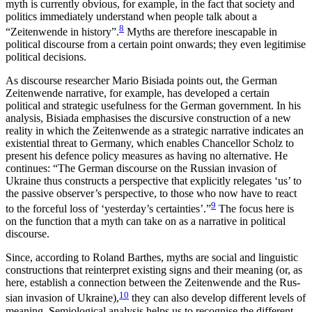
myth is currently obvious, for example, in the fact that society and
politics immediately understand when people talk about a
8
“Zeitenwende in history”.
Myths are therefore in­escapable in
political discourse from a certain point onwards; they even legitimise
political decisions.
As discourse researcher Mario Bisiada points out, the German
Zeitenwende narrative, for example, has developed a certain
political and strategic usefulness for the German government. In his
analysis, Bisiada emphasises the discursive construction of a new
reality in which the Zeitenwende as a strategic narra­tive indicates an
existential threat to Germany, which enables Chancellor Scholz to
present his defence policy measures as having no alternative. He
continues: “The German discourse on the Russian invasion of
Ukraine thus constructs a perspective that explicitly relegates ‘us’ to
the passive observer’s perspective, to those who now have to react
9
to the forceful loss of ‘yesterday’s certainties’.”
The focus here is
on the function that a myth can take on as a narrative in political
discourse.
Since, according to Roland Barthes, myths are social and linguistic
constructions that reinterpret existing signs and their meaning (or, as
here, establish a connection between the Zeitenwende and the Rus­
10
sian invasion of Ukraine),
they can also develop different levels of
meaning. Semiological analysis helps us to recognise the different