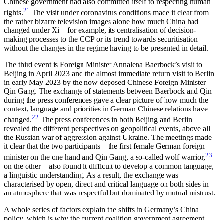
Chinese government had also com­mitted itself to respecting human
21
rights.
The visit under coronavirus conditions made it clear from
the rather bizarre television images alone how much China had
changed under Xi – for example, its cen­tralisation of decision-
making processes to the CCP or its trend towards securitisation –
without the changes in the regime having to be presented in detail.
The third event is Foreign Minister Annalena Baer­bock’s visit to
Beijing in April 2023 and the almost immediate return visit to Berlin
in early May 2023 by the now deposed Chinese Foreign Minister
Qin Gang. The exchange of statements between Baerbock and Qin
during the press conferences gave a clear picture of how much the
context, language and priorities in German-Chinese relations have
22
changed.
The press conferences in both Beijing and Berlin
revealed the different perspectives on geopolitical events, above all
the Russian war of aggression against Ukraine. The meetings made
it clear that the two participants – the first female German foreign
23
minister on the one hand and Qin Gang, a so-called wolf warrior,
on the other – also found it difficult to develop a common language,
a linguistic understanding. As a result, the exchange was
characterised by open, direct and critical language on both sides in
an atmosphere that was respectful but dominated by mutual mistrust.
A whole series of factors explain the shifts in Ger­many’s China
policy, which is why the current coalition government agreement