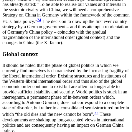
has already stated: “To be able to realise our values and interests in
the systemic rivalry with China, we will need a compre­hensive
Strategy on China in Germany within the framework of the common
24
EU-China policy.”
The decision to draw up the first ever country
strategy by a German government – and thus attempt a reorien­tation
of Germany’s China policy – coincides with the gradual
fragmentation of the international order (global context) and the
changes in China (the Xi factor).
Global context
It should be noted that the phase of global politics in which we
currently find ourselves is characterised by the increasing fragility of
the liberal international order. Existing structures and institutions of
the Western-liberal international order and thus also of the global
economic order continue to exist but are often no longer able to
provide sufficient stability and security. World politics is stuck in an
interregnum, a permanent phase of in-between orders which,
accord­ing to Antonio Gramsci, does not correspond to a complete
state of disorder, but rather to a consolidated semi-structured order in
25
which “the old dies and the new cannot be born
”.
These
developments are shak­ing up long-accepted views in international
politics and are consequently having an impact on German China
policy.