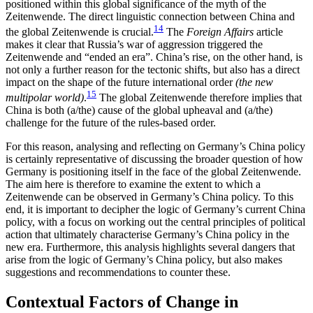
positioned within this global significance of the myth of the
Zeitenwende. The direct linguistic connection between China and
14
the global Zeitenwende is crucial.
The
Foreign Affairs
article
makes it clear that Russia’s war of aggression triggered the
Zeitenwende and “ended an era”. China’s rise, on the other hand, is
not only a further reason for the tec­tonic shifts, but also has a direct
impact on the shape of the future international order
(the new
15
multipolar
world)
.
The global Zeitenwende therefore implies that
China is both (a/the) cause of the global upheaval and (a/the)
challenge for the future of the rules-based order.
For this reason, analysing and reflecting on Germany’s China policy
is certainly representative of discussing the broader question of how
Germany is positioning itself in the face of the global Zeitenwende.
The aim here is therefore to examine the extent to which a
Zeitenwende can be observed in Germany’s China policy. To this
end, it is important to decipher the logic of Germany’s current China
policy, with a focus on working out the central prin­ciples of political
action that ultimately characterise Germany’s China policy in the
new era. Furthermore, this analysis highlights several dangers that
arise from the logic of Germany’s China policy, but also makes
suggestions and recommendations to counter these.
Contextual Factors of Change in