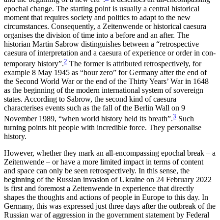
epochal change. The starting point is usually a central historical
moment that requires society and politics to adapt to the new
circumstances. Consequently, a Zeitenwende or his­torical caesura
organises the division of time into a before and an after. The
historian Martin Sabrow dis­tinguishes between a “retrospective
caesura of inter­pretation and a caesura of experience or order in con­
2
temporary history”.
The former is attributed retro­spectively, for
example 8 May 1945 as “hour zero” for Germany after the end of
the Second World War or the end of the Thirty Years’ War in 1648
as the beginning of the modern international system of sovereign
states. According to Sabrow, the second kind of caesura
characterises events such as the fall of the Berlin Wall on 9
3
November 1989, “when world history held its breath”.
Such
turning points hit people with incredible force. They personalise
history.
However, whether they mark an all-encompassing epochal break – a
Zeitenwende – or have a more limited impact in terms of content
and space can only be seen retrospectively. In this sense, the
beginning of the Russian invasion of Ukraine on 24 February 2022
is first and foremost a Zeitenwende in experience that directly
shapes the thoughts and actions of people in Europe to this day. In
Germany, this was expressed just three days after the outbreak of the
Russian war of aggression in the government statement by Federal