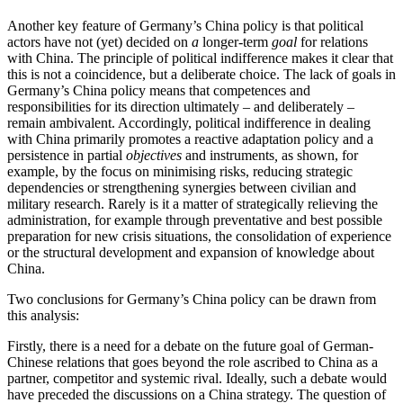
Another key feature of Germany’s China policy is that political
actors have not (yet) decided on
a
longer-term
goal
for relations
with China. The prin­ciple of political indifference makes it clear that
this is not a coincidence, but a deliberate choice. The lack of goals in
Germany’s China policy means that com­petences and
responsibilities for its direction ulti­mately – and deliberately –
remain ambivalent. Accordingly, political indifference in dealing
with China primarily promotes a reactive adaptation policy and a
persistence in partial
objectives
and instruments
,
as shown, for
example, by the focus on minimising risks, reducing strategic
dependencies or strengthen­ing synergies between civilian and
military research. Rarely is it a matter of strategically relieving the
ad­ministration, for example through preventative and best possible
preparation for new crisis situations, the consolidation of experience
or the structural develop­ment and expansion of knowledge about
China.
Two conclusions for Germany’s China policy can be drawn from
this analysis:
Firstly, there is a need for a debate on the future goal of German-
Chinese relations that goes beyond the role ascribed to China as a
partner, competitor and systemic rival. Ideally, such a debate would
have preceded the discussions on a China strategy. The question of