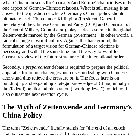
what China represents for Germany (and Europe) characterises only
one aspect of German-Chinese relations. What is still missing is an
answer to the question of where Germany’s China policy should
ultimately lead. China under Xi Jinping (Presi­dent, General
Secretary of the Chinese Communist Party [CCP] and Chairman of
the Central Military Commission), plays a decisive role in the global
Zeitenwende marked by the German government – in other words, a
radical change in world politics. Against this background, the
formulation of a target vision for German-Chinese relations is
necessary and will at the same time point the way forward for
Germany’s view of the future structure of the inter­national order.
Secondly, a
preparedness
debate is required to pre­pare the political
apparatus for future challenges and crises in dealing with Chinese
actors and thus relieve the pressure on it. The focus here is on
building up and expanding strategic knowledge of China, initially in
the (federal) political administration (“working level”), which will
also outlast the next election cycle.
The Myth of Zeitenwende and Germany’s
China Policy
The term “Zeitenwende” literally stands for “the end of an epoch
1
and the beginning of a new era”.
It describes an all-encompassing