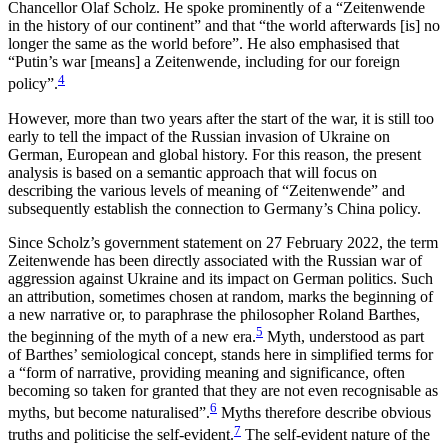
Chancellor Olaf Scholz. He spoke prominently of a “Zeitenwende
in the history of our continent” and that “the world afterwards [is] no
longer the same as the world before”. He also emphasised that
“Putin’s war [means] a Zeitenwende, including for our foreign
4
policy”
.
However, more than two years after the start of the war, it is still too
early to tell the impact of the Rus­sian invasion of Ukraine on
German, European and global history. For this reason, the present
analysis is based on a semantic approach that will focus on
describing the various levels of meaning of “Zeitenwende” and
subsequently establish the connection to Germany’s China policy.
Since Scholz’s government statement on 27 February 2022, the term
Zeitenwende has been directly associated with the Russian war of
aggression against Ukraine and its impact on German politics. Such
an attribution, sometimes chosen at random, marks the beginning of
a new narrative or, to paraphrase the philosopher Roland Barthes,
5
the beginning of the myth of a new era.
Myth, understood as part
of Barthes’ semiological concept, stands here in simpli­fied terms for
a “form of narrative, providing mean­ing and significance, often
becoming so taken for granted that they are not even recognisable as
6
myths, but become naturalised”.
Myths therefore describe obvious
7
truths and politicise the self-evident.
The self-evident nature of the