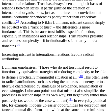
international relations. Trust has always been an implicit basis of
relations between states. It partly justified the creation of
international organisations, just as it nurtured the conviction that
mutual economic dependencies pacify rather than exacerbate
28
conflicts.
According to Niklas Luhmann, mistrust cannot simply
be equated with a “lack of trust” – the difference is more
fundamental. This is because trust fulfils a specific function,
especially in institutions and relationships. Trust relieves pressure
and reduces complexity – it institutionalises familiarity in rela­
29
tionships.
Increasing mistrust in international relations favours radical
attributions.
Luhmann emphasises: “Those who do not trust must resort to
functionally equivalent strategies of reducing complexity to be able
30
to define a practically meaningful situation at all.”
This often leads
to radical attributions, such as seeing the other as an enemy, or to a
lifestyle characterised by strategies of avoidance, renunciation or
even struggle. Luhmann points out that mistrust also simplifies the
processes in relationships in its own way, but negatively rather than
31
positively (as would be the case with trust).
In everyday political
life, for example, it opens up easier opportunities for deception and
targeted mutual dis­information, while at the same time reinforcing