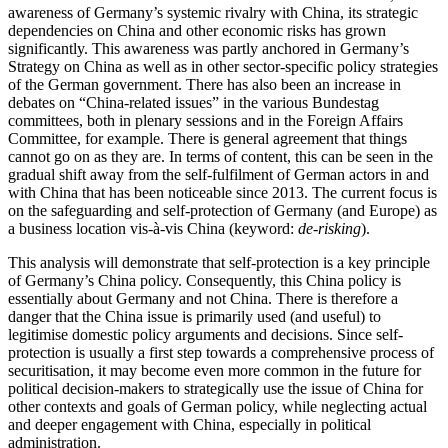
awareness of Germany’s systemic rivalry with China, its strategic
dependencies on China and other economic risks has grown
significantly. This awareness was partly an­chored in Germany’s
Strategy on China as well as in other sector-specific policy strategies
of the German government. There has also been an increase in
debates on “China-related issues” in the various Bundestag
committees, both in plenary sessions and in the For­eign Affairs
Committee, for example. There is general agreement that things
cannot go on as they are. In terms of content, this can be seen in the
gradual shift away from the self-fulfilment of German actors in and
with China that has been noticeable since 2013. The current focus is
on the safeguarding and self-protec­tion of Germany (and Europe) as
a business location vis-à-vis China (keyword:
de-risking
).
This analysis will demonstrate that self-protection is a key principle
of Germany’s China policy. Con­sequently, this China policy is
essentially about Ger­many and not China. There is therefore a
danger that the China issue is primarily used (and useful) to
legitimise domestic policy arguments and decisions. Since self-
protection is usually a first step towards a comprehensive process of
securitisation, it may become even more common in the future for
political decision-makers to strategically use the issue of China for
other contexts and goals of German policy, while neglecting actual
and deeper engagement with China, especially in political
administration.