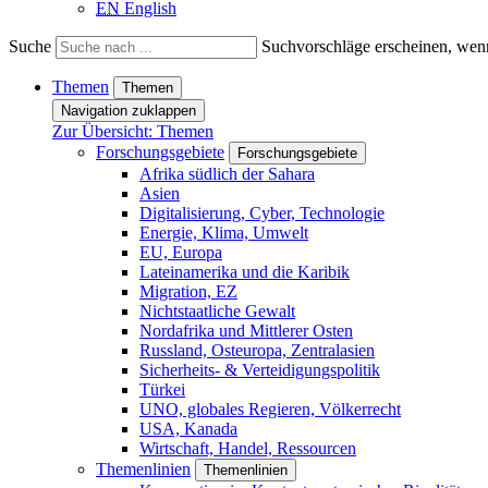
EN
English
Suche
Suchvorschläge erscheinen, wenn
Themen
Themen
Navigation zuklappen
Zur Übersicht: Themen
Forschungsgebiete
Forschungsgebiete
Afrika südlich der Sahara
Asien
Digitalisierung, Cyber, Technologie
Energie, Klima, Umwelt
EU, Europa
Lateinamerika und die Karibik
Migration, EZ
Nichtstaatliche Gewalt
Nordafrika und Mittlerer Osten
Russland, Osteuropa, Zentralasien
Sicherheits- & Verteidigungspolitik
Türkei
UNO, globales Regieren, Völkerrecht
USA, Kanada
Wirtschaft, Handel, Ressourcen
Themenlinien
Themenlinien