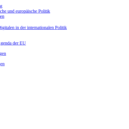
ng
sche und europäische Politik
nen
gitalen in der internationalen Politik
 Agenda der EU
ngen
gen