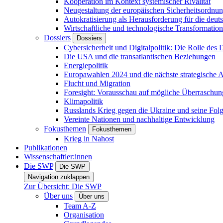
Kooperation im Kontext systemischer Rivalität
Neugestaltung der europäischen Sicherheitsordnu
Autokratisierung als Herausforderung für die deut
Wirtschaftliche und technologische Transformatio
Dossiers
Dossiers
Cybersicherheit und Digitalpolitik: Die Rolle des Di
Die USA und die transatlantischen Beziehungen
Energiepolitik
Europawahlen 2024 und die nächste strategische
Flucht und Migration
Foresight: Vorausschau auf mögliche Überraschu
Klimapolitik
Russlands Krieg gegen die Ukraine und seine Fol
Vereinte Nationen und nachhaltige Entwicklung
Fokusthemen
Fokusthemen
Krieg in Nahost
Publikationen
Wissenschaftler:innen
Die SWP
Die SWP
Navigation zuklappen
Zur Übersicht: Die SWP
Über uns
Über uns
Team A-Z
Organisation