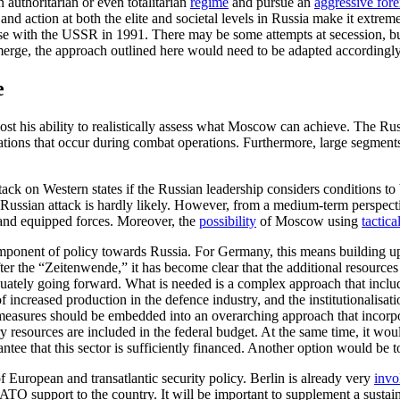
 authoritarian or even totalitarian
regime
and pursue an
aggressive fore
nd action at both the elite and societal levels in Russia make it extremely
case with the USSR in 1991. There may be some attempts at secession, bu
 emerge, the approach outlined here would need to be adapted accordingly
e
st his ability to realistically assess what Moscow can achieve. The Russ
lations that occur during combat operations. Furthermore, large segments
attack on Western states if the Russian leadership considers conditions 
 Russian attack is hardly likely. However, from a medium-term perspecti
 and equipped forces. Moreover, the
possibility
of Moscow using
tactic
omponent of policy towards Russia. For Germany, this means building up
ter the “Zeiten­wende,” it has become clear that the additional resources
uately going forward. What is needed is a complex approach that includ
 increased production in the defence industry, and the institutionalisat
easures should be em­bedded into an overarching approach that incorpora
 resources are included in the federal budget. At the same time, it woul
ee that this sec­tor is suf­ficiently financed. Another option would be to
European and transatlantic security policy. Berlin is already very
invo
O sup­port to the country. It will be important to supplement a sustai