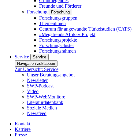
Grundlegendes
Freunde und Förderer
Forschung
Forschung
Forschungsgruppen
Themenlinien
Centrum für angewandte Türkeistudien (CATS)
»Megatrends Afrika«-Projekt
Forschungsprojekte
Forschungscluster
Forschungsrahmen
Service
Service
Navigation zuklappen
Zur Übersicht: Service
Unser Beratungsangebot
Newsletter
SWP-Podcast
Video
SWP-WebMonitore
Literaturdatenbank
Soziale Medien
Newsfeed
Kontakt
Karriere
Presse