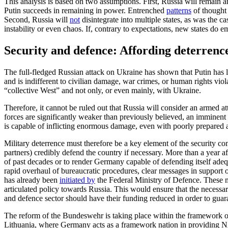
This analysis is based on two assumptions. First, Russia will remain an
Putin succeeds in remaining in power. Entrenched
patterns
of thought a
Second, Russia will
not
disintegrate into multiple states, as was the 
instability or even chaos. If, contrary to expectations, new states do
Security and defence: Affording deterrenc
The full-fledged Russian attack on Ukraine has shown that Putin has lo
and is indifferent to civilian damage, war crimes, or human rights vio
“collective West” and not only, or even mainly, with Ukraine.
Therefore, it cannot be ruled out that Russia will consider an armed 
forces are significantly weaker than previously believed, an imminent
is capable of inflicting enormous damage, even with poorly prepared
Military deterrence must therefore be a key element of the security c
partners) credibly defend the country if necessary. More than a year af
of past decades or to render Germany capable of defending itself adeq
rapid overhaul of bureaucratic procedures, clear messages in support of
has already been
initiated by
the Federal Ministry of Defence. These m
articulated policy towards Russia. This would ensure that the necessary
and defence sector should have their funding reduced in order to guarant
The reform of the Bundeswehr is taking place within the framework of 
Lithuania, where Germany acts as a frame­work nation in providing NAT