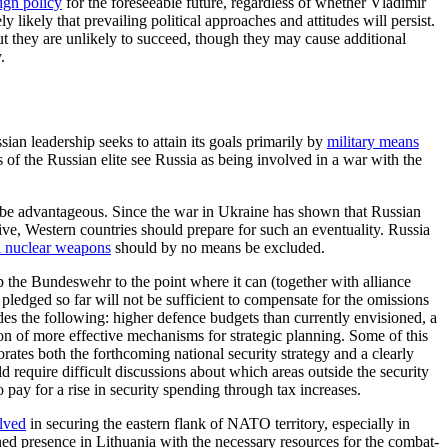
ign policy
for the foreseeable future, regardless of whether Vladimir
 likely that pre­vail­ing political approaches and attitudes will persist.
t they are unlikely to succeed, though they may cause addi­tional
.
ian leadership seeks to attain its goals primarily by
military means
 of the Russian elite see Russia as being involved in a war with the
to be advantageous. Since the war in Ukraine has shown that Russian
ve, Western coun­tries should prepare for such an eventuality. Russia
al nuclear weapons
should by no means be excluded.
 the Bundeswehr to the point where it can (together with alliance
 pledged so far will not be sufficient to compensate for the omissions
es the following: higher defence budgets than currently envisioned, a
ion of more effective mechanisms for stra­tegic planning. Some of this
tes both the forthcoming national security strategy and a clearly
d require difficult discussions about which areas outside the security
 pay for a rise in security spend­ing through tax increases.
lved
in securing the eastern flank of NATO territory, especially in
ned presence in Lithuania with the necessary resources for the combat-