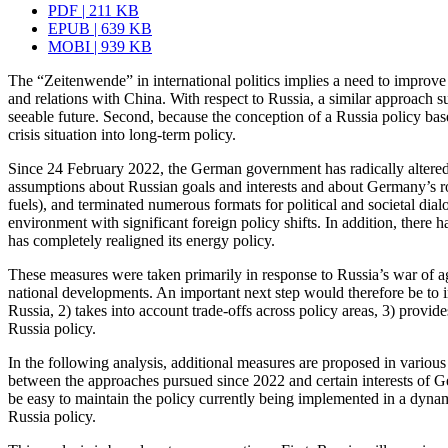
PDF | 211 KB
EPUB | 639 KB
MOBI | 939 KB
The “Zeitenwende” in international politics implies a need to improve 
and relations with China. With respect to Russia, a similar approach s
seeable future. Second, because the conception of a Russia policy bas
crisis situation into long-term policy.
Since 24 February 2022, the German gov­ern­ment has radically altered
assumptions about Russian goals and inter­ests and about Germany’s ro
fuels), and terminated numerous formats for political and societal dia
environment with significant foreign policy shifts. In addition, there 
has completely realigned its energy policy.
These measures were taken primarily in response to Russia’s war of a
national developments. An important next step would therefore be to 
Russia, 2) takes into account trade-offs across policy areas, 3) provid
Russia policy.
In the following analysis, additional measures are proposed in various 
between the approaches pursued since 2022 and certain interests of 
be easy to maintain the policy currently being implemented in a dynam
Russia policy.