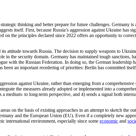
strategic think­ing and better prepare for future challenges. Germany is
uggests itself. First, because Russia’s aggression against Ukraine has si
ed on the prin­ciples declared since 2022 offers an opportunity to corr
 its attitude towards Russia. The decision to supply weapons to Ukraine
le in the secu­rity domain. Germany has maintained tough sanctions, hal
logue with the Russian Federation. In doing so, the German leadership h
has been an important reordering of priorities: Berlin has committed itse
ggression against Ukraine, rather than emerging from a comprehensive s
integrate the measures already adopted or implemented into a comprehen
es a medium- to long-term perspective, and 4) sends a signal both interna
areas on the basis of existing approaches in an attempt to sketch the out
Germany and the European Union (EU). Even if a completely new approa
ic international environment, espe­cially since some
economic
and
soci