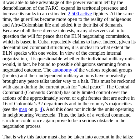
it was able to take advantage of the power vacuum left by the
demobilization of the FARC, expand its territorial presence and
increase its ranks to an estimated
2,500 active
fighters. At the same
time, the guerrillas became more open to the reality of indigenous
and Afro-Colombian life and added it to their list of demands.
Because of all these diverse inter­ests, many observers call into
question the will for peace that the ELN negotiating com­mission,
which is based in Cuba, repeatedly claims to have. Indeed, given its
decentral­ized command structures, it is unclear to what extent the
ELN speaks with one voice. In view of the complex internal
organization, it is questionable whether the indi­vid­ual military units
would, in fact, be bound to possible obligations stemming from a
negotiated outcome. The
autonomy of
the various regional groups
(frentes) and their independent military actions have re­peat­edly
brought any peace talks under way to a halt. This must be reckoned
with again during the current push for “total peace”. The Central
Command (Comando Central) has only limited control over the
actions of the approximately seven or eight frentes that are active in
16 of Colombia’s 32 depart­ments and in the country’s major cities
(see the
map
on p.
4
). And this does not include the units operating
in neighbouring Venezuela. Thus, the lack of a ver­tical command
structure could once again prove to be a serious obstacle in the
nego­tiation process.
That is why this factor must also be taken into account in the talks: