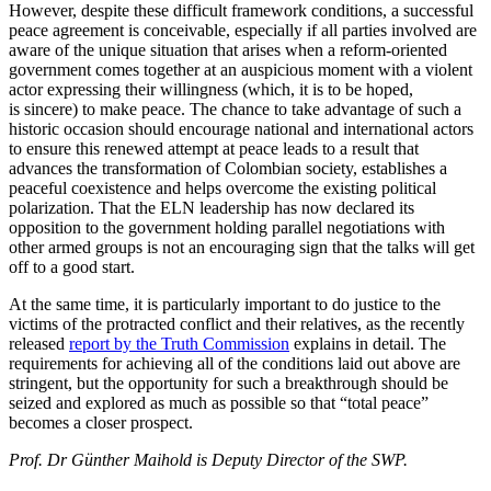
However, despite these difficult framework conditions, a successful
peace agree­ment is conceivable, especially if all parties involved are
aware of the unique situation that arises when a reform-oriented
gov­ern­ment comes together at an auspicious moment with a violent
actor expressing their willingness (which, it is to be hoped,
is sincere) to make peace. The chance to take advantage of such a
historic occasion should encourage national and inter­national actors
to ensure this renewed attempt at peace leads to a result that
advances the transformation of Colombian society, establishes a
peaceful coexistence and helps overcome the existing political
polarization. That the ELN leadership has now declared its
opposition to the government holding parallel negotiations with
other armed groups is not an encouraging sign that the talks will get
off to a good start.
At the same time, it is particularly im­por­tant to do justice to the
victims of the protracted conflict and their relatives, as the recently
released
report by the Truth Commission
explains in detail. The
require­ments for achieving all of the conditions laid out above are
stringent, but the oppor­tunity for such a breakthrough should be
seized and explored as much as possible so that “total peace”
becomes a closer prospect.
Prof. Dr Günther Maihold is Deputy Director of the SWP.