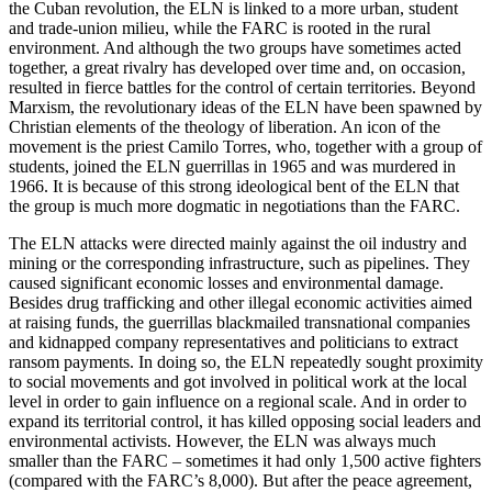
the Cuban revolution, the ELN is linked to a more urban, student
and trade-union milieu, while the FARC is rooted in the rural
environment. And although the two groups have sometimes acted
together, a great rivalry has developed over time and, on occasion,
resulted in fierce battles for the control of certain territories. Beyond
Marx­ism, the revolutionary ideas of the ELN have been spawned by
Christian elements of the theology of liberation. An icon of the
movement is the priest Camilo Torres, who, together with a group of
students, joined the ELN guerrillas in 1965 and was murdered in
1966. It is because of this strong ideo­logical bent of the ELN that
the group is much more dogmatic in nego­tiations than the FARC.
The ELN attacks were directed mainly against the oil industry and
mining or the corresponding infrastructure, such as pipe­lines. They
caused significant economic losses and environmental damage.
Besides drug trafficking and other illegal economic activities aimed
at raising funds, the guer­rillas blackmailed transnational companies
and kidnapped company representatives and politicians to extract
ransom payments. In doing so, the ELN repeatedly sought prox­imity
to social movements and got involved in political work at the local
level in order to gain influence on a regional scale. And in order to
expand its territorial control, it has killed opposing social leaders and
environmental activists. However, the ELN was always much
smaller than the FARC – sometimes it had only 1,500 active fighters
(compared with the FARC’s 8,000). But after the peace agreement,