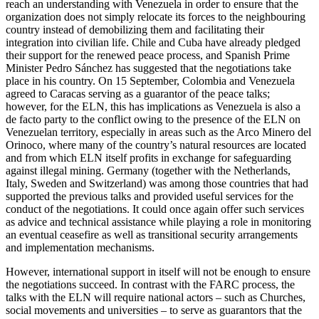
reach an understanding with Venezuela in order to ensure that the
organization does not simply relocate its forces to the neighbouring
country in­stead of demobilizing them and facilitating their
integration into civilian life. Chile and Cuba have already pledged
their support for the renewed peace process, and Spanish Prime
Minister Pedro Sánchez has suggested that the negotiations take
place in his coun­try. On 15 September, Colombia and Ven­ezuela
agreed to Caracas serving as a guar­antor of the peace talks;
however, for the ELN, this has implications as Venezuela is also a
de facto party to the conflict owing to the presence of the ELN on
Venezuelan territory, especially in areas such as the Arco Minero del
Orinoco, where many of the country’s natural resources are located
and from which ELN itself profits in ex­change for safeguarding
against illegal min­ing. Germany (together with the Nether­lands,
Italy, Sweden and Switzerland) was among those countries that had
supported the previous talks and provided useful services for the
conduct of the negotiations. It could once again offer such services
as advice and technical assistance while play­ing a role in monitoring
an eventual cease­fire as well as transitional security arrange­ments
and implementation mechanisms.
However, international support in itself will not be enough to ensure
the negotia­tions succeed. In contrast with the FARC process, the
talks with the ELN will require national actors – such as Churches,
social movements and universities – to serve as guarantors that the