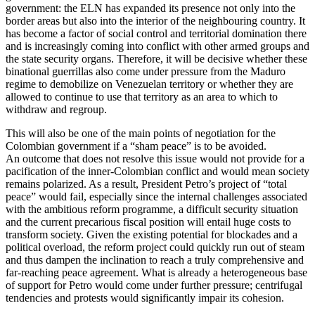
government: the ELN has expanded its presence not only into the
border areas but also into the interior of the neighbouring country. It
has become a fac­tor of social control and territorial domination there
and is increasingly coming into conflict with other armed groups and
the state security organs. Therefore, it will be decisive whether these
binational guerrillas also come under pressure from the Maduro
regime to demobilize on Venezuelan terri­tory or whether they are
allowed to continue to use that territory as an area to which to
withdraw and regroup.
This will also be one of the main points of negotiation for the
Colombian government if a “sham peace” is to be avoided.
An outcome that does not resolve this issue would not provide for a
pacification of the inner-Colombian conflict and would mean society
remains polarized. As a result, Presi­dent Petro’s project of “total
peace” would fail, especially since the internal challenges associated
with the ambitious reform pro­gramme, a difficult security situation
and the current precarious fiscal position will entail huge costs to
transform society. Given the existing potential for blockades and a
political overload, the reform project could quickly run out of steam
and thus dampen the inclination to reach a truly com­prehensive and
far-reaching peace agree­ment. What is already a hetero­geneous base
of support for Petro would come under further pressure; centrifugal
tendencies and protests would signifi­cantly impair its cohesion.