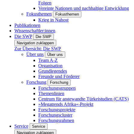
Folgen
Vereinte Nationen und nachhaltige Entwicklung
Fokusthemen
Fokusthemen
Krieg in Nahost
Publikationen
Wissenschaftler:innen
Die SWP
Die SWP
Navigation zuklappen
Zur Übersicht: Die SWP
Über uns
Über uns
Team A-Z
Organisation
Grundlegendes
Freunde und Förderer
Forschung
Forschung
Forschungsgruppen
Themenlinien
Centrum für angewandte Türkeistudien (CATS)
»Megatrends Afrika«-Projekt
Forschungsprojekte
Forschungscluster
Forschungsrahmen
Service
Service
Navigation zuklappen