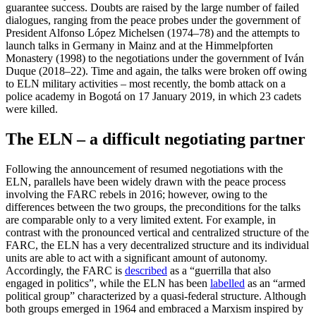
guarantee success. Doubts are raised by the large number of failed
dialogues, ranging from the peace probes under the government of
President Alfonso López Michelsen (1974–78) and the attempts to
launch talks in Germany in Mainz and at the Himmelpforten
Monastery (1998) to the negotiations under the gov­ern­ment of Iván
Duque (2018–22). Time and again, the talks were broken off owing
to ELN military activities – most recently, the bomb attack on a
police academy in Bogotá on 17 January 2019, in which 23 cadets
were killed.
The ELN – a difficult negotiating partner
Following the announcement of resumed negotiations with the
ELN, parallels have been widely drawn with the peace process
involving the FARC rebels in 2016; how­ever, owing to the
differences between the two groups, the preconditions for the talks
are comparable only to a very limited extent. For example, in
contrast with the pronounced vertical and centralized struc­ture of the
FARC, the ELN has a very de­cen­tralized structure and its individual
units are able to act with a significant amount of autonomy.
Accordingly, the FARC is
described
as a “guerrilla that also
engaged in politics”, while the ELN has been
labelled
as an “armed
political group” characterized by a quasi-federal structure. Although
both groups emerged in 1964 and embraced a Marxism inspired by