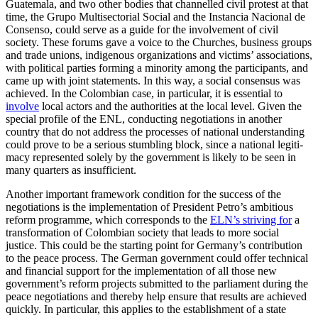
Guatemala, and two other bodies that channelled civil protest at that
time, the Grupo Multisectorial Social and the Instancia Nacional de
Consenso, could serve as a guide for the involvement of civil
society. These forums gave a voice to the Churches, business groups
and trade unions, indigenous organizations and victims’ asso­ciations,
with political parties forming a minority among the participants, and
came up with joint statements. In this way, a social consensus was
achieved. In the Colom­bian case, in particular, it is essential to
involve
local actors and the authorities at the local level. Given the
special profile of the ENL, conducting negotiations in another
country that do not address the processes of national understanding
could prove to be a serious stumbling block, since a national legiti­
macy represented solely by the government is likely to be seen in
many quarters as in­suf­ficient.
Another important framework condition for the success of the
negotiations is the im­ple­mentation of President Petro’s ambi­tious
reform programme, which corresponds to the
ELN’s striving for
a
transformation of Colombian society that leads to more social
justice. This could be the start­ing point for Germany’s contribution
to the peace pro­cess. The German government could offer technical
and financial support for the im­plementation of all those new
government’s reform projects submitted to the parliament during the
peace nego­tiations and thereby help ensure that results are achieved
quickly. In particular, this applies to the establish­ment of a state