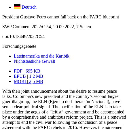
Deutsch
President Gustavo Petro cannot fall back on the FARC blueprint
SWP Comment 2022/C 54, 20.09.2022, 7 Seiten
doi:10.18449/2022C54
Forschungsgebiete
Lateinamerika und die Karibik
Nichtstaatliche Gewalt
PDF | 695 KB
EPUB | 1,2 MB
MOBI | 2,5 MB
With their joint announcement about the desire to resume peace
talks, Colombia’s new president and the country’s second-largest
guerrilla group, the ELN (Ejército de Liberación Nacional), have
sent a clear political signal. The pacification of the ELN is to take
place under the aegis of a “leftist” government and be accompanied
by a com­prehensive and ambitious reform project. This is a renewed
attempt to end the civil war following the conclusion of a peace
agreement with the FARC rebels in 2016. How­ever, the agreement