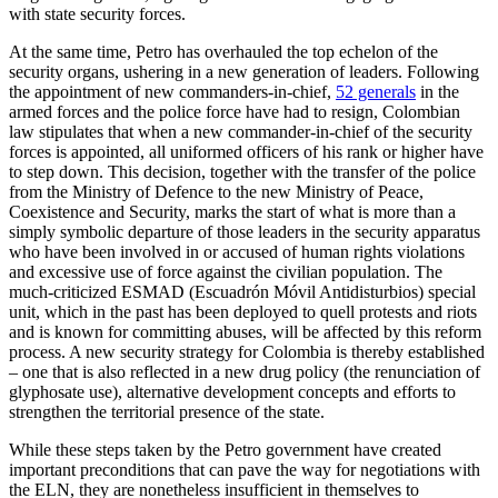
with state security forces.
At the same time, Petro has overhauled the top echelon of the
security organs, ushering in a new generation of leaders. Following
the appointment of new com­manders-in-chief,
52 generals
in the
armed forces and the police force have had to resign, Colombian
law stipulates that when a new commander-in-chief of the security
forces is appointed, all uniformed officers of his rank or higher have
to step down. This decision, together with the transfer of the police
from the Ministry of Defence to the new Ministry of Peace,
Coexistence and Security, marks the start of what is more than a
simply symbolic departure of those leaders in the security apparatus
who have been involved in or accused of human rights violations
and excessive use of force against the civilian population. The
much-criticized ESMAD (Escuadrón Móvil Antidisturbios) special
unit, which in the past has been deployed to quell protests and riots
and is known for committing abuses, will be affected by this reform
process. A new secu­rity strategy for Colombia is thereby estab­lished
– one that is also reflected in a new drug policy (the renunciation of
glyphosate use), alternative development concepts and efforts to
strengthen the territorial presence of the state.
While these steps taken by the Petro gov­ernment have created
important preconditions that can pave the way for negotiations with
the ELN, they are nonetheless insuf­ficient in themselves to