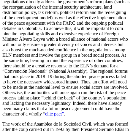
negotiations directly address the government’s reform plans (such as
the reorganization of the internal security architecture, land
distribution policy, tax reform, political reform and the redesigning
of the development model) as well as the effective implementation
of the peace agreement with the FARC and the ongoing political
debates in Colombia. To achieve this, it will be important to com­
bine the negotiating skills and extensive experience of Foreign
Minister Álvaro Leyva with a broad alliance of national actors who
will not only ensure a greater diversity of voices and interests but
also boost the much-needed confidence in the negotiations among
ELN members and involve the group in a broad social process. At
the same time, bearing in mind the experience of other countries,
there should be a creative response to the ELN’s demand for a
“Con­vención Nacional” (National Assembly). The regional forums
that took place in 2018–19 during the aborted peace process failed
to have the necessary widespread impact. Thus, an effort will need
to be made at the national level to ensure social actors are involved.
Otherwise, the authorities will once again run the risk of the peace
process taking place “behind the back” of the country’s population
and lacking the necessary legiti­macy. Indeed, there have already
been many claims that a future peace agreement could have the
character of a wholly “
elite pact”
.
The work of the Asamblea de la Sociedad Civil, which was formed
after the coup carried out in 1993 by then President Ser­rano Elías in