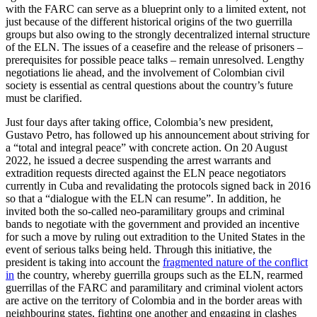
with the FARC can serve as a blueprint only to a limited extent, not
just because of the different historical origins of the two guerrilla
groups but also owing to the strongly decentralized internal structure
of the ELN. The issues of a cease­fire and the release of prisoners –
prerequisites for possible peace talks – remain unresolved. Lengthy
negotiations lie ahead, and the involvement of Colombian civil
society is essential as central questions about the country’s future
must be clarified.
Just four days after taking office, Colombia’s new president,
Gustavo Petro, has followed up his announcement about striv­ing for
a “total and integral peace” with concrete action. On 20 August
2022, he issued a decree suspending the arrest war­rants and
extradition requests directed against the ELN peace negotiators
currently in Cuba and revalidating the protocols signed back in 2016
so that a “dialogue with the ELN can resume”. In addition, he
invited both the so-called neo-paramilitary groups and criminal
bands to negotiate with the government and provided an in­centive
for such a move by ruling out extra­dition to the United States in the
event of serious talks being held. Through this ini­tiative, the
president is taking into account the
fragmented nature of the conflict
in
the country, whereby guerrilla groups such as the ELN, rearmed
guerrillas of the FARC and paramilitary and criminal violent actors
are active on the territory of Colombia and in the border areas with
neighbouring states, fighting one another and engaging in clashes