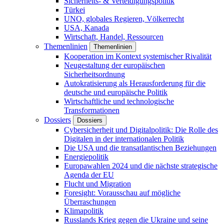
Sicherheits- & Verteidigungspolitik
Türkei
UNO, globales Regieren, Völkerrecht
USA, Kanada
Wirtschaft, Handel, Ressourcen
Themenlinien
Themenlinien
Kooperation im Kontext systemischer Rivalität
Neugestaltung der europäischen
Sicherheitsordnung
Autokratisierung als Herausforderung für die
deutsche und europäische Politik
Wirtschaftliche und technologische
Transformationen
Dossiers
Dossiers
Cybersicherheit und Digitalpolitik: Die Rolle des
Digitalen in der internationalen Politik
Die USA und die transatlantischen Beziehungen
Energiepolitik
Europawahlen 2024 und die nächste strategische
Agenda der EU
Flucht und Migration
Foresight: Vorausschau auf mögliche
Überraschungen
Klimapolitik
Russlands Krieg gegen die Ukraine und seine