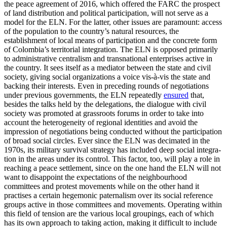
the peace agreement of 2016, which offered the FARC the prospect
of land distribution and politi­cal participation, will not serve as a
model for the ELN. For the latter, other issues are paramount: access
of the population to the country’s natural resources, the
establishment of local means of participation and the concrete form
of Colombia’s territorial integration. The ELN is opposed primarily
to administrative centralism and trans­national enterprises active in
the country. It sees itself as a mediator between the state and civil
society, giving social organizations a voice vis-à-vis the state and
backing their interests. Even in preceding rounds of nego­tiations
under previous governments, the ELN repeatedly
ensured
that,
besides the talks held by the delegations, the dialogue with civil
society was promoted at grassroots forums in order to take into
account the heterogeneity of regional identities and avoid the
impression of negotiations being conducted without the participation
of broad social circles. Ever since the ELN was decimated in the
1970s, its military survival strategy has included deep social integra­
tion in the areas under its control. This fac­tor, too, will play a role in
reaching a peace settlement, since on the one hand the ELN will not
want to disappoint the expectations of the neighbourhood
committees and protest movements while on the other hand it
practises a certain hegemonic paternal­ism over its social reference
groups active in those committees and movements. Oper­at­ing within
this field of tension are the various local groupings, each of which
has its own approach to taking action, making it difficult to include