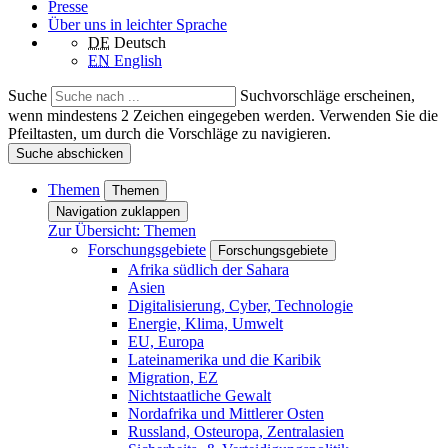
Presse
Über uns in leichter Sprache
DE
Deutsch
EN
English
Suche
Suchvorschläge erscheinen,
wenn mindestens 2 Zeichen eingegeben werden. Verwenden Sie die
Pfeiltasten, um durch die Vorschläge zu navigieren.
Suche abschicken
Themen
Themen
Navigation zuklappen
Zur Übersicht: Themen
Forschungsgebiete
Forschungsgebiete
Afrika südlich der Sahara
Asien
Digitalisierung, Cyber, Technologie
Energie, Klima, Umwelt
EU, Europa
Lateinamerika und die Karibik
Migration, EZ
Nichtstaatliche Gewalt
Nordafrika und Mittlerer Osten
Russland, Osteuropa, Zentralasien