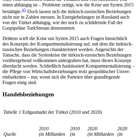
risten abhängig ist – Probleme zeitigt, wie die Krise um Syrien 2015
45
bestätigte.
Doch lassen sich die türkisch-russischen Beziehungen
nicht nur in Zahlen messen. In Energiebelangen ist Russland auch
von der Türkei abhängig, wie der noch zu schildernde Fall der
Gaspipeline TurkStream demonstriert.
Drittens wirft die Krise um Syrien 2015 auch Fra­gen hinsichtlich
des Konzepts der Kompartmentalisierung auf, mit dem die türkisch-
russischen Beziehungen charakterisiert werden. Angesichts der
Tatsache, dass die Syrienkrise die türkisch-russischen Beziehun­gen
vorübergehend vollkommen untergraben hat, muss dieses Konzept
überdacht werden. Schließlich funktioniert Kompartmentalisierung –
die Pflege von Wirtschaftsbeziehungen trotz geopolitischer Unver­
ein­barkeiten – nur, wenn sich die Parteien über grundlegende
Fragen einig sind.
Handelsbeziehungen
Tabelle 1
Erdgasmarkt der Türkei
(2010 und 2020)
2010
2010
2020
2020
Quelle
(in Milliarden
(in
(in Milliarden
(in