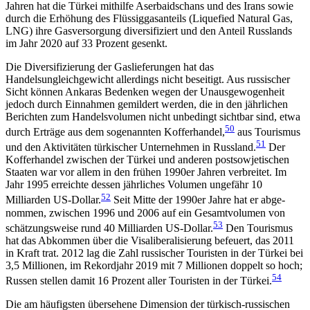
Jahren hat die Türkei mithilfe Aserbai­dschans und des Irans sowie
durch die Erhöhung des Flüssiggasanteils (
Liquefied
Natural Gas,
LNG) ihre Gas­versorgung diversifiziert und den Anteil Russlands
im Jahr 2020 auf 33 Prozent gesenkt.
Die Diversifizierung der Gaslieferungen hat das
Handelsungleichgewicht allerdings nicht beseitigt. Aus russischer
Sicht können Ankaras Bedenken wegen der Unausgewogenheit
jedoch durch Einnah­men gemildert werden, die in den jährlichen
Berich­ten zum Handelsvolumen nicht unbedingt sichtbar sind, etwa
50
durch Erträge aus dem sogenannten Koffer­handel,
aus Tourismus
51
und den Aktivitäten tür­kischer Unternehmen in Russland.
Der
Kofferhandel zwischen der Türkei und anderen postsowjetischen
Staaten war vor allem in den frühen 1990er Jahren verbreitet. Im
Jahr 1995 erreichte dessen jährliches Volumen ungefähr 10
52
Milliarden US-Dollar.
Seit Mitte der 1990er Jahre hat er abge­
nommen, zwischen 1996 und 2006 auf ein Gesamtvolumen von
53
schätzungsweise rund 40 Milliarden US-Dollar.
Den Tou­rismus
hat das Abkommen über die Visaliberalisierung befeuert, das 2011
in Kraft trat. 2012 lag die Zahl russischer Touristen in der Türkei bei
3,5 Mil­lionen, im Rekordjahr 2019 mit 7 Millionen doppelt so hoch;
54
Russen stellen damit 16 Prozent aller Tou­risten in der Türkei.
Die am häufigsten übersehene Dimension der türkisch-russischen