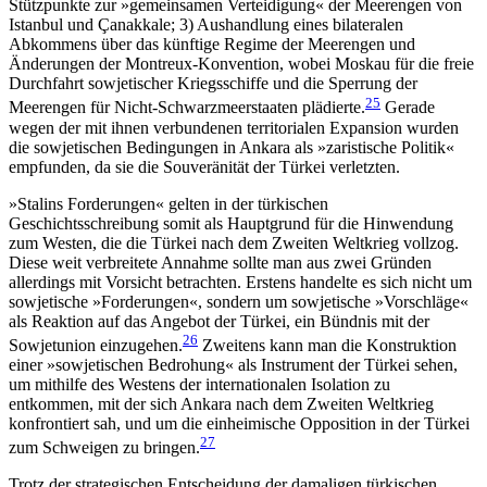
Stützpunkte zur »gemeinsamen Verteidigung« der Meerengen von
Istanbul und Çanakkale; 3) Aus­handlung eines bilateralen
Abkommens über das künftige Regime der Meerengen und
Änderungen der Montreux-Konvention, wobei Moskau für die freie
Durchfahrt sowjetischer Kriegsschiffe und die Sper­rung der
25
Meerengen für Nicht-Schwarzmeerstaaten plädierte.
Gerade
wegen der mit ihnen verbundenen territorialen Expansion wurden
die sowjetischen Be­dingungen in Ankara als »zaristische Politik«
emp­funden, da sie die Souveränität der Türkei verletzten.
»Stalins Forderungen« gelten in der türkischen
Geschichtsschreibung somit als Hauptgrund für die Hinwendung
zum Westen, die die Türkei nach dem Zweiten Weltkrieg vollzog.
Diese weit verbreitete Annahme sollte man aus zwei Gründen
allerdings mit Vorsicht betrachten. Erstens handelte es sich nicht um
sowjetische »Forderungen«, sondern um sowjetische »Vorschläge«
als Reaktion auf das An­gebot der Türkei, ein Bündnis mit der
26
Sowjetunion einzugehen.
Zweitens kann man die Konstruktion
einer »sowjetischen Bedrohung« als Instrument der Türkei sehen,
um mithilfe des Westens der inter­natio­nalen Isolation zu
entkommen, mit der sich Ankara nach dem Zweiten Weltkrieg
konfrontiert sah, und um die einheimische Opposition in der Türkei
27
zum Schweigen zu bringen.
Trotz der strategischen Entscheidung der damaligen türkischen