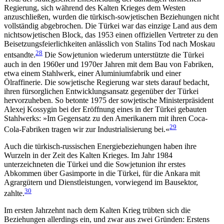
Regierung, sich während des Kalten Krieges dem Westen
anzuschließen, wurden die tür­kisch-sowjetischen Beziehungen nicht
vollständig abgebrochen. Die Türkei war das einzige Land aus dem
nichtsowjetischen Block, das 1953 einen offi­ziellen Vertreter zu den
Beisetzungsfeierlichkeiten anlässlich von Stalins Tod nach Moskau
28
entsandte.
Die Sowjetunion wiederum unterstützte die Türkei
auch in den 1960er und 1970er Jahren mit dem Bau von Fabriken,
etwa einem Stahlwerk, einer Alumi­niumfabrik und einer
Ölraffinerie. Die sowjetische Regierung war stets darauf bedacht,
ihren fürsorg­lichen Entwicklungsansatz gegenüber der Türkei
hervorzuheben. So betonte 1975 der sowjetische Ministerpräsident
Alexej Kossygin bei der Eröffnung eines in der Türkei gebauten
Stahlwerks: »Im Gegen­satz zu den Amerikanern mit ihren Coca-
29
Cola-Fabri­ken tragen wir zur Industrialisierung bei.«
Auch die türkisch-russischen Energiebeziehungen haben ihre
Wurzeln in der Zeit des Kalten Krieges. Im Jahr 1984
unterzeichneten die Türkei und die Sowjet­union ihr erstes
Abkommen über Gasimporte in die Türkei, für die Ankara mit
Agrargütern und Dienstleistungen, vorwiegend im Bausektor,
30
zahlte.
Im ersten Jahrzehnt nach dem Kalten Krieg trübten sich die
Beziehungen allerdings ein, und zwar aus zwei Gründen: Erstens