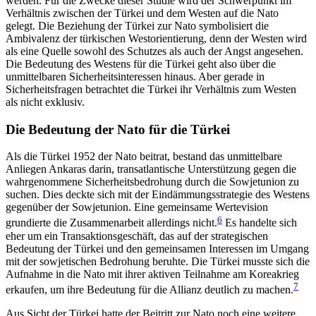
werden. Für die Zwecke dieser Studie wird der Schwerpunkt im
Verhältnis zwischen der Türkei und dem Westen auf die Nato
gelegt. Die Beziehung der Türkei zur Nato symbolisiert die
Ambivalenz der türkischen Westorientierung, denn der Westen wird
als eine Quelle sowohl des Schutzes als auch der Angst angesehen.
Die Bedeutung des Westens für die Türkei geht also über die
unmittelbaren Sicherheitsinteressen hinaus. Aber gerade in
Sicherheitsfragen betrachtet die Türkei ihr Verhältnis zum Westen
als nicht exklusiv.
Die Bedeutung der Nato für die Türkei
Als die Türkei 1952 der Nato beitrat, bestand das un­mittelbare
Anliegen Ankaras darin, transatlantische Unterstützung gegen die
wahrgenommene Sicherheitsbedrohung durch die Sowjetunion zu
suchen. Dies deckte sich mit der Eindämmungsstrategie des Westens
gegenüber der Sowjetunion. Eine gemeinsame Wertevision
6
grundierte die Zusammenarbeit allerdings nicht.
Es handelte sich
eher um ein Trans­aktionsgeschäft, das auf der strategischen
Bedeutung der Türkei und den gemeinsamen Interessen im Um­gang
mit der sowjetischen Bedrohung beruhte. Die Türkei musste sich die
Aufnahme in die Nato mit ihrer aktiven Teilnahme am Koreakrieg
7
erkaufen, um ihre Bedeutung für die Allianz deutlich zu machen.
Aus Sicht der Türkei hatte der Beitritt zur Nato noch eine weitere