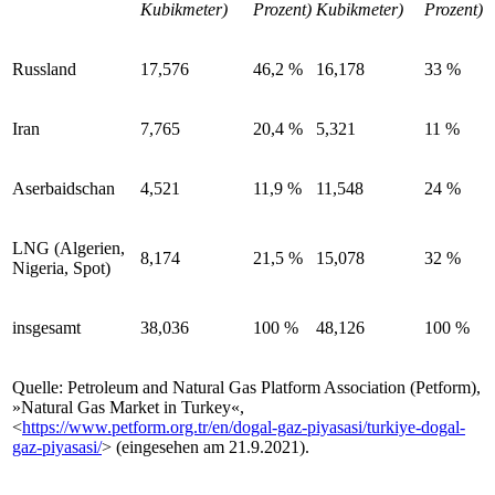
Kubikmeter)
Prozent)
Kubikmeter)
Prozent)
Russland
17,576
46,2
%
16,178
33
%
Iran
7,765
20,4
%
5,321
11
%
Aserbaidschan
4,521
11,9
%
11,548
24
%
LNG (Algerien,
8,174
21,5
%
15,078
32
%
Nigeria, Spot)
insgesamt
38,036
100
%
48,126
100
%
Quelle: Petroleum and Natural Gas Platform Association (Petform),
»Natural Gas Market in Turkey«,
<
https://www.petform.org.tr/en/dogal-gaz-piyasasi/turkiye-dogal-
gaz-piyasasi/
> (eingesehen am 21.9.2021).