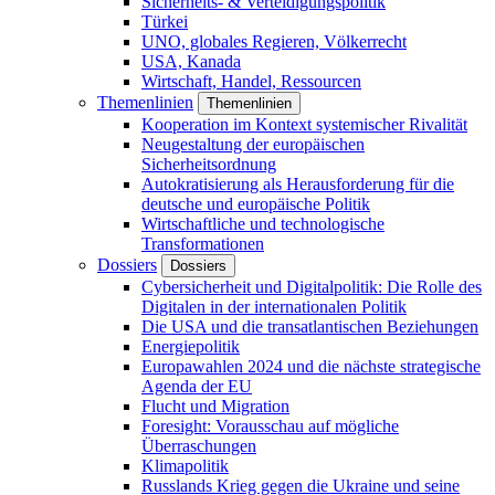
Sicherheits- & Verteidigungspolitik
Türkei
UNO, globales Regieren, Völkerrecht
USA, Kanada
Wirtschaft, Handel, Ressourcen
Themenlinien
Themenlinien
Kooperation im Kontext systemischer Rivalität
Neugestaltung der europäischen
Sicherheitsordnung
Autokratisierung als Herausforderung für die
deutsche und europäische Politik
Wirtschaftliche und technologische
Transformationen
Dossiers
Dossiers
Cybersicherheit und Digitalpolitik: Die Rolle des
Digitalen in der internationalen Politik
Die USA und die transatlantischen Beziehungen
Energiepolitik
Europawahlen 2024 und die nächste strategische
Agenda der EU
Flucht und Migration
Foresight: Vorausschau auf mögliche
Überraschungen
Klimapolitik
Russlands Krieg gegen die Ukraine und seine