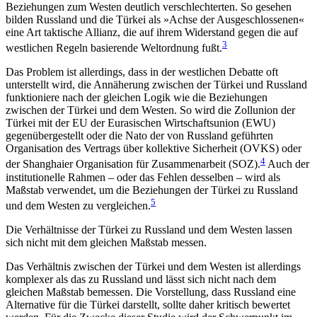
Beziehungen zum Westen deutlich verschlechterten. So gesehen
bilden Russland und die Türkei als »Achse der Ausgeschlossenen«
eine Art taktische Allianz, die auf ihrem Widerstand gegen die auf
3
westlichen Regeln basie­rende Weltordnung fußt.
Das Problem ist allerdings, dass in der westlichen Debatte oft
unterstellt wird, die Annäherung zwi­schen der Türkei und Russland
funktioniere nach der gleichen Logik wie die Beziehungen
zwischen der Tür­kei und dem Westen. So wird die Zollunion der
Türkei mit der EU der Eurasischen Wirtschaftsunion (EWU)
gegenübergestellt oder die Nato der von Russ­land geführten
Organisation des Vertrags über kollek­tive Sicherheit (OVKS) oder
4
der Shanghaier Organisa­tion für Zusammenarbeit (SOZ).
Auch der
institutionelle Rahmen – oder das Fehlen desselben – wird als
Maßstab verwendet, um die Beziehungen der Tür­kei zu Russland
5
und dem Westen zu vergleichen.
Die Verhältnisse der Türkei zu Russ­land und dem Westen lassen
sich nicht mit dem gleichen Maßstab messen.
Das Verhältnis zwischen der Türkei und dem Westen ist allerdings
komplexer als das zu Russland und lässt sich nicht nach dem
gleichen Maßstab bemessen. Die Vorstellung, dass Russland eine
Alter­native für die Türkei darstellt, sollte daher kritisch bewertet