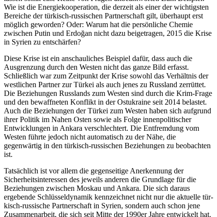
Wie ist die Energie­kooperation, die derzeit als einer der wichtigsten
Bereiche der türkisch-russischen Partnerschaft gilt, überhaupt erst
möglich geworden? Oder: Warum hat die persönliche Chemie
zwischen Putin und Erdoğan nicht dazu beigetragen, 2015 die Krise
in Syrien zu entschärfen?
Diese Krise ist ein anschauliches Beispiel dafür, dass auch die
Ausgrenzung durch den Westen nicht das ganze Bild erfasst.
Schließlich war zum Zeitpunkt der Krise sowohl das Verhältnis der
westlichen Part­ner zur Türkei als auch jenes zu Russland zerrüttet.
Die Beziehungen Russlands zum Westen sind durch die Krim-Frage
und den bewaffneten Konflikt in der Ost­ukraine seit 2014 belastet.
Auch die Beziehungen der Türkei zum Westen haben sich aufgrund
ihrer Politik im Nahen Osten sowie als Folge innenpoli­tischer
Entwicklungen in Ankara verschlechtert. Die Ent­fremdung vom
Westen führte jedoch nicht auto­matisch zu der Nähe, die
gegenwärtig in den türkisch-russi­schen Beziehungen zu beobachten
ist.
Tatsächlich ist vor allem die gegenseitige Anerken­nung der
Sicherheitsinteressen des jeweils anderen die Grundlage für die
Beziehungen zwischen Moskau und Ankara. Die sich daraus
ergebende Schlüssel­dynamik kennzeichnet nicht nur die aktuelle tür­
kisch-russische Partnerschaft in Syrien, sondern auch schon jene
Zusammenarbeit, die sich seit Mitte der 1990er Jahre entwickelt hat.