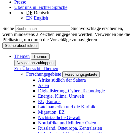
Presse
Über uns in leichter Sprache
DE
Deutsch
EN
English
Suche
Suchvorschläge erscheinen,
wenn mindestens 2 Zeichen eingegeben werden. Verwenden Sie die
Pfeiltasten, um durch die Vorschläge zu navigieren.
Suche abschicken
Themen
Themen
Navigation zuklappen
Zur Übersicht: Themen
Forschungsgebiete
Forschungsgebiete
Afrika südlich der Sahara
Asien
Digitalisierung, Cyber, Technologie
Energie, Klima, Umwelt
EU, Europa
Lateinamerika und die Karibik
Migration, EZ
Nichtstaatliche Gewalt
Nordafrika und Mittlerer Osten
Russland, Osteuropa, Zentralasien