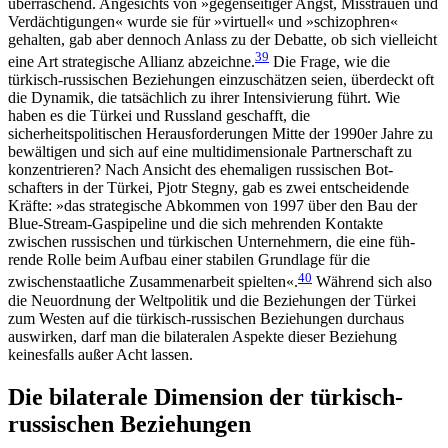
überraschend. An­gesichts von »gegenseitiger Angst, Misstrauen und
Verdächtigungen« wurde sie für »virtuell« und »schizo­phren«
gehalten, gab aber dennoch Anlass zu der Debatte, ob sich vielleicht
39
eine Art strategische Allianz abzeichne.
Die Frage, wie die
türkisch-rus­sischen Beziehungen einzuschätzen seien, überdeckt oft
die Dynamik, die tatsächlich zu ihrer Intensivierung führt. Wie
haben es die Türkei und Russland ge­schafft, die
sicherheitspolitischen Herausforderungen Mitte der 1990er Jahre zu
bewältigen und sich auf eine multidimensionale Partnerschaft zu
konzentrieren? Nach Ansicht des ehemaligen russischen Bot­
schafters in der Türkei, Pjotr Stegny, gab es zwei entscheidende
Kräfte: »das strategische Abkommen von 1997 über den Bau der
Blue-Stream-Gaspipeline und die sich mehrenden Kontakte
zwischen russischen und türkischen Unternehmern, die eine füh­
rende Rolle beim Aufbau einer stabilen Grundlage für die
40
zwischenstaatliche Zusammenarbeit spielten«.
Wäh­rend sich also
die Neuordnung der Weltpolitik und die Beziehungen der Türkei
zum Westen auf die türkisch-russischen Beziehungen durchaus
auswirken, darf man die bilateralen Aspekte dieser Beziehung
keinesfalls außer Acht lassen.
Die bilaterale Dimension der türkisch-
russischen Beziehungen