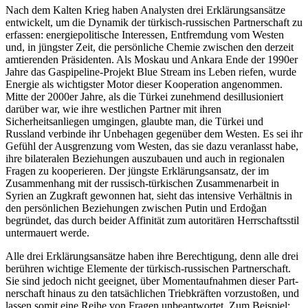
Nach dem Kalten Krieg haben Analysten drei Erklärungsansätze
entwickelt, um die Dynamik der türkisch-russischen Partnerschaft zu
erfassen: ener­giepolitische Interessen, Entfremdung vom Westen
und, in jüngster Zeit, die persönliche Chemie zwischen den derzeit
amtierenden Präsidenten. Als Moskau und Ankara Ende der 1990er
Jahre das Gaspipeline-Projekt Blue Stream ins Leben riefen, wurde
Energie als wichtigster Motor dieser Kooperation angenommen.
Mitte der 2000er Jahre, als die Türkei zunehmend desillusioniert
darüber war, wie ihre west­lichen Partner mit ihren
Sicherheitsanliegen umgin­gen, glaubte man, die Türkei und
Russland verbinde ihr Unbehagen gegenüber dem Westen. Es sei ihr
Gefühl der Ausgrenzung vom Westen, das sie dazu veranlasst habe,
ihre bilateralen Beziehungen aus­zubauen und auch in regionalen
Fragen zu koope­rieren. Der jüngste Erklärungsansatz, der im
Zusam­menhang mit der russisch-türkischen Zusammen­arbeit in
Syrien an Zugkraft gewonnen hat, sieht das intensive Verhältnis in
den persönlichen Beziehun­gen zwischen Putin und Erdoğan
begründet, das durch beider Affinität zum autoritären Herrschaftsstil
untermauert werde.
Alle drei Erklärungsansätze haben ihre Berechtigung, denn alle drei
berühren wichtige Elemente der türkisch-russischen Partnerschaft.
Sie sind jedoch nicht geeignet, über Momentaufnahmen dieser Part­
nerschaft hinaus zu den tatsächlichen Triebkräften vorzustoßen, und
lassen somit eine Reihe von Fragen unbeantwortet. Zum Beispiel: