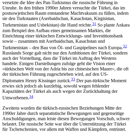
versetzte die Idee des Pan-Turkismus die russische Führung in
Unruhe. In den frühen 1990er Jahren versuchte die Türkei, das im
postsowjetischen Raum entstandene Machtvakuum zu füllen, indem
sie den Turkstaaten (Aserbaidschan, Kasachstan, Kirgisistan,
31
Turkmenistan und Usbekistan) die Hand reichte.
So plante Ankara
zum Bei­spiel den Aufbau eines gemeinsamen Marktes, die
Einrichtung einer türkischen Entwicklungs- und Inves­titionsbank
sowie – zusammen mit Aserbai­dschan, Kasachstan und
32
Turkmenistan – den Bau von Öl- und Gaspipelines nach Europa.
Russlands Sorge galt nicht nur den Ambitionen der Türkei, son­dern
auch der Vorstellung, dass die Türkei im Auftrag des Westens
handele. Einigen Darstellungen zufolge geht die Vision einer
»türkischen Welt von der Adria bis zur chinesischen Mauer«, die oft
der türkischen Führung zugeschrieben wird, auf den US-
33
Diplomaten Henry Kissinger zurück.
Der pan-türkische Moment
erwies sich jedoch als kurzlebig, sowohl wegen feh­lender
Kapazitäten der Türkei als auch wegen der Zurückhaltung der
34
Umworbenen.
Zweitens wurden die türkisch-russischen Beziehungen Mitte der
1990er Jahre durch separatistische Bewegungen und gegenseitige
Anschuldigungen, man leiste diesen Bewegungen Vorschub, schwer
belastet. Die russische Seite war über die Unterstützung der Türkei
für Tschetschenien, vor allem mit Waffen und Kämpfern, entrüstet.