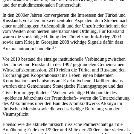
und der multidimensionalen Partnerschaft.
In den 2000er Jahren konvergierten die Interessen der Türkei und
Russlands vor allem in zwei zentralen Aspekten: dem Streben nach
einer unabhängigen Außenpolitik und der Unzufriedenheit mit der
vom Westen dominierten internationalen Ordnung. Für Russland
waren die vorsichtige Haltung der Türkei zum Irak-Krieg 2003
sowie zum Krieg in Georgien 2008 wichtige Signale dafür, dass
37
Ankara autonom handelte.
Vor 2010 bestand die einzige institutionelle Verbindung zwischen
der Türkei und Russland in der 1992 gegründeten Gemeinsamen
Wirtschaftskommission. 2010 riefen die Türkei und Russland den
Hoch­rangigen Kooperationsrat ins Leben, einen bilateralen
Koordinationsmechanismus auf Exekutivebene. Dar­über hinaus
wurden eine Gemeinsame Strategische Planungsgruppe und das
38
Civic Forum gegründet.
Weitere wichtige Höhepunkte des
»goldenen Jahr­zehnts der Freundschaft« waren die Unterzeichnung
des Abkommens über den Bau des Atomkraftwerks Akkuyu im
türkischen Mersin sowie die wechselsei­tige Befreiung von der
Visumspflicht.
Ebenso wie die aktuelle türkisch-russische Partnerschaft galt die
Annäherung Ende der 1990er und Mitte der 2000er Jahre vielen als