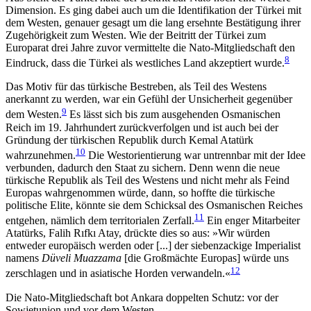
Dimension. Es ging dabei auch um die Identifikation der Türkei mit
dem Westen, genauer gesagt um die lang ersehnte Bestätigung ihrer
Zu­ge­hörigkeit zum Westen. Wie der Beitritt der Türkei zum
Europarat drei Jahre zuvor vermittelte die Nato-Mitgliedschaft den
8
Eindruck, dass die Türkei als westliches Land akzeptiert wurde.
Das Motiv für das türkische Bestreben, als Teil des Westens
anerkannt zu werden, war ein Gefühl der Unsicherheit gegenüber
9
dem Westen.
Es lässt sich bis zum ausgehenden Osmanischen
Reich im 19. Jahr­hundert zurückverfolgen und ist auch bei der
Grün­dung der türkischen Republik durch Kemal Atatürk
10
wahrzunehmen.
Die Westorientierung war untrenn­bar mit der Idee
verbunden, dadurch den Staat zu sichern. Denn wenn die neue
türkische Republik als Teil des Westens und nicht mehr als Feind
Europas wahrgenommen würde, dann, so hoffte die türkische
politische Elite, könnte sie dem Schicksal des Osma­nischen Reiches
11
entgehen, nämlich dem territorialen Zerfall.
Ein enger Mitarbeiter
Atatürks, Falih Rıfkı Atay, drückte dies so aus: »Wir würden
entweder europäisch werden oder [...] der sie­benzackige Imperialist
namens
Düveli Muazzama
[die Großmächte Europas] würde uns
12
zerschlagen und in asiatische Horden verwandeln.«
Die Nato-Mitgliedschaft bot Ankara doppelten Schutz: vor der
Sowjet­union und vor dem Westen.