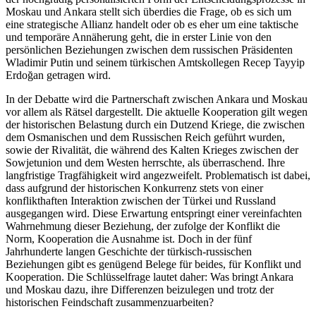
Moskau und Ankara stellt sich überdies die Frage, ob es sich um
eine strategische Allianz handelt oder ob es eher um eine taktische
und temporäre Annäherung geht, die in erster Linie von den
persönlichen Beziehungen zwischen dem russischen Präsidenten
Wladimir Putin und seinem türkischen Amtskollegen Recep Tayyip
Erdoğan getragen wird.
In der Debatte wird die Partnerschaft zwischen Ankara und Moskau
vor allem als Rätsel dargestellt. Die aktuelle Kooperation gilt wegen
der historischen Belastung durch ein Dutzend Kriege, die zwischen
dem Osmanischen und dem Russischen Reich geführt wurden,
sowie der Rivalität, die während des Kalten Krieges zwischen der
Sowjetunion und dem Westen herrschte, als überraschend. Ihre
langfristige Trag­fähigkeit wird angezweifelt. Problematisch ist dabei,
dass aufgrund der historischen Konkurrenz stets von einer
konflikthaften Interaktion zwischen der Türkei und Russland
ausgegangen wird. Diese Erwartung entspringt einer vereinfachten
Wahrnehmung dieser Beziehung, der zufolge der Konflikt die
Norm, Koope­ration die Ausnahme ist. Doch in der fünf
Jahrhunderte langen Geschichte der türkisch-russischen
Beziehungen gibt es genügend Belege für beides, für Konflikt und
Kooperation. Die Schlüsselfrage lautet daher: Was bringt Ankara
und Moskau dazu, ihre Differenzen beizulegen und trotz der
historischen Feindschaft zusammenzuarbeiten?