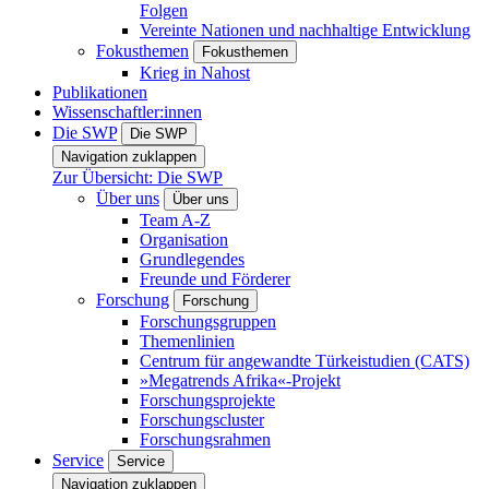
Folgen
Vereinte Nationen und nachhaltige Entwicklung
Fokusthemen
Fokusthemen
Krieg in Nahost
Publikationen
Wissenschaftler:innen
Die SWP
Die SWP
Navigation zuklappen
Zur Übersicht: Die SWP
Über uns
Über uns
Team A-Z
Organisation
Grundlegendes
Freunde und Förderer
Forschung
Forschung
Forschungsgruppen
Themenlinien
Centrum für angewandte Türkeistudien (CATS)
»Megatrends Afrika«-Projekt
Forschungsprojekte
Forschungscluster
Forschungsrahmen
Service
Service
Navigation zuklappen