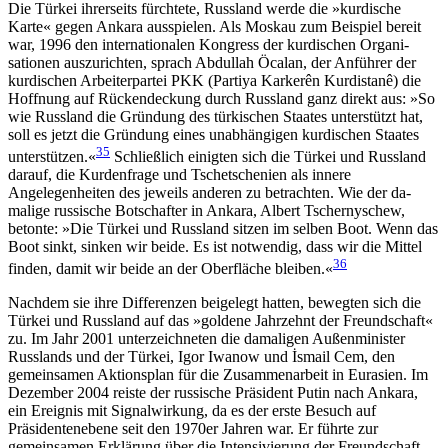
Die Türkei ihrerseits fürchtete, Russland werde die »kurdische
Karte« gegen Ankara ausspielen. Als Moskau zum Beispiel bereit
war, 1996 den internationalen Kongress der kurdischen Organi­
sationen auszurichten, sprach Abdullah Öcalan, der Anführer der
kurdischen Arbeiterpartei PKK (Partiya Karkerên Kurdistanê) die
Hoffnung auf Rücken­deckung durch Russland ganz direkt aus: »So
wie Russland die Gründung des türkischen Staates unter­stützt hat,
soll es jetzt die Gründung eines unabhängigen kurdischen Staates
35
unterstützen.«
Schließlich einigten sich die Türkei und Russland
darauf, die Kur­denfrage und Tschetschenien als innere
Angelegenheiten des jeweils anderen zu betrachten. Wie der da­
malige russische Botschafter in Ankara, Albert Tscher­nyschew,
betonte: »Die Türkei und Russland sitzen im selben Boot. Wenn das
Boot sinkt, sinken wir beide. Es ist notwendig, dass wir die Mittel
36
finden, damit wir beide an der Oberfläche bleiben.«
Nachdem sie ihre Differenzen beigelegt hatten, beweg­ten sich die
Türkei und Russland auf das »gol­dene Jahrzehnt der Freundschaft«
zu. Im Jahr 2001 unterzeichneten die damaligen Außenminister
Russ­lands und der Türkei, Igor Iwanow und İsmail Cem, den
gemeinsamen Aktionsplan für die Zusammen­arbeit in Eurasien. Im
Dezember 2004 reiste der russi­sche Präsident Putin nach Ankara,
ein Ereignis mit Signalwirkung, da es der erste Besuch auf
Präsidentenebene seit den 1970er Jahren war. Er führte zur
gemeinsamen Erklärung über die Intensivierung der Freundschaft