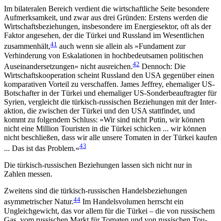
Im bilateralen Bereich verdient die wirtschaftliche Seite besondere
Aufmerksamkeit, und zwar aus drei Gründen: Erstens werden die
Wirtschaftsbeziehungen, insbesondere im Energiesektor, oft als der
Faktor angesehen, der die Türkei und Russland im Wesent­lichen
41
zusammenhält,
auch wenn sie allein als »Fundament zur
Verhinderung von Eskalationen in hochbedeutsamen politischen
42
Auseinandersetzungen« nicht ausreichen.
Dennoch: Die
Wirtschafts­kooperation scheint Russland den USA gegenüber einen
komparativen Vorteil zu verschaffen. James Jeffrey, ehemaliger US-
Botschafter in der Türkei und ehe­maliger US-Sonderbeauftragter für
Syrien, vergleicht die türkisch-russischen Beziehungen mit der Inter­
aktion, die zwischen der Türkei und den USA statt­findet, und
kommt zu folgendem Schluss: »Wir sind nicht Putin, wir können
nicht eine Million Tou­risten in die Türkei schicken ... wir können
nicht be­schließen, dass wir alle unsere Tomaten in der Türkei kaufen
43
... Das ist das Problem.«
Die türkisch-russischen Beziehungen lassen sich nicht nur in
Zahlen messen.
Zweitens sind die türkisch-russischen Handels­beziehungen
44
asymmetrischer Natur.
Im Handels­volumen herrscht ein
Ungleichgewicht, das vor allem für die Türkei – die von russischem
Gas, vom rus­sischen Markt für Tomaten und von russischen Tou­