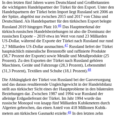
In den letzten fünf Jahren waren Deutschland und Großbritannien
die wichtigsten Handelspartner der Türkei für den Export. Unter den
Handelspartnern der Türkei beim Import liegt Russland seit 2006 an
der Spitze, abgelöst nur zwischen 2015 und 2017 von China und
Deutschland. Als Handelspartner für den türkischen Export belegte
46
Russland 2019 hingegen Platz 10.
Das Hauptmerkmal der
türkisch-russischen Handelsbeziehungen ist also die Dominanz der
rus­sischen Exporte – 2019 etwa im Wert von rund 23 Milliarden
US-Dollar, während die Exporte der Türkei nach Russland nur rund
47
2,7 Milliarden US-Dollar ausmachten.
Russland liefert der Türkei
hauptsächlich mineralische Brennstoffe und raffinierte Produkte
(58,7 Prozent der Exporte) sowie Metalle und Metall­produkte (25
Prozent). Zu den Exporten der Türkei nach Russland gehören
Maschinen, Geräte und Fahr­zeuge (28,3 Prozent), Lebensmittel
48
(31,3 Prozent), Tex­tilien und Schuhe (18,1 Prozent).
Die Abhängigkeit der Türkei von Russland bei der Gasversorgung
und das daraus resultierende Un­gleich­gewicht in der Handelsbilanz
stellt aus tür­kischer Sicht eines der Hauptprobleme in den bilate­ralen
Beziehungen dar. Zwischen 1987 und 1994 war Russland der
alleinige Erdgaslieferant der Türkei. Im Jahr 1994 wurde das
russische Monopol von knapp fünf Milliarden Kubikmetern durch
Algerien gebrochen, das einen Anteil von 418 Millionen Kubik­
49
metern am türkischen Gasmarkt erzielte.
In den letzten zehn