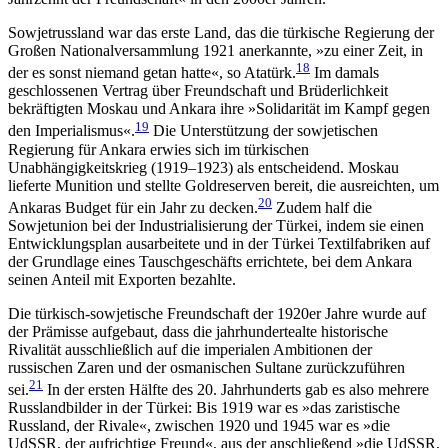
Sowjetrussland war das erste Land, das die türkische Regierung der
Großen Nationalversammlung 1921 anerkannte, »zu einer Zeit, in
18
der es sonst nie­mand getan hatte«, so Atatürk.
Im damals
geschlos­senen Vertrag über Freundschaft und Brüderlichkeit
bekräftigten Moskau und Ankara ihre »Solidarität im Kampf gegen
19
den Imperialismus«.
Die Unterstützung der sowjetischen
Regierung für Ankara erwies sich im türkischen
Unabhängigkeitskrieg (1919–1923) als entscheidend. Moskau
lieferte Munition und stellte Goldreserven bereit, die ausreichten, um
20
Anka­ras Budget für ein Jahr zu decken.
Zudem half die
Sowjetunion bei der Industrialisierung der Türkei, indem sie einen
Entwicklungsplan ausarbeitete und in der Türkei Textilfabriken auf
der Grundlage eines Tauschgeschäfts errichtete, bei dem Ankara
seinen Anteil mit Exporten bezahlte.
Die türkisch-sowjetische Freundschaft der 1920er Jahre wurde auf
der Prämisse aufgebaut, dass die jahrhundertealte historische
Rivalität ausschließlich auf die imperialen Ambitionen der
russischen Zaren und der osmanischen Sultane zurückzuführen
21
sei.
In der ersten Hälfte des 20. Jahrhunderts gab es also mehrere
Russlandbilder in der Türkei: Bis 1919 war es »das zaristische
Russland, der Rivale«, zwischen 1920 und 1945 war es »die
UdSSR, der aufrichtige Freund«, aus der anschließend »die UdSSR,