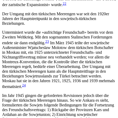
22
der zaristische Expansionist« wurde.
Der Umgang mit den türkischen Meerengen war seit den 1920er
Jahren der Hauptstreitpunkt in den sowjetisch-türkischen
Beziehungen.
Unterminiert wurde die »aufrichtige Freundschaft« bereits vor dem
Zweiten Weltkrieg. Mit den so­genann­ten Stalinschen Forderungen
23
endete sie dann end­gültig.
Im März 1945 teilte der sowjetische
Außenminister Wjatscheslaw Molotow dem türkischen Botschafter
in Moskau mit, ein 1925 unterzeichneter Freundschafts- und
Nichtangriffsvertrag müsse neu verhandelt werden; vor allem die
Montreux-Konven­tion, die die Kontrolle über die türkischen
Meerengen regelt, bedürfe einer Überarbeitung. Der Umgang mit
den türkischen Meerengen kann als die Hauptstreitfrage in den
Beziehungen Sowjetrusslands zur Türkei betrachtet werden.
Moskau hat sie in den Jahren 1921, 1925, 1936 und 1939 mehrmals
24
thematisiert.
Im Jahr 1945 gingen die geforderten Revisionen jedoch über die
Frage der türkischen Meerengen hin­aus. So wie Ankara es sieht,
formulierten die Sowjets folgende Bedingungen für die Fortsetzung
des Freund­schaftsvertrags: 1) Rückgabe der Provinzen Kars und
Ardahan an die Sowjetunion; 2) Einrichtung sowje­tischer