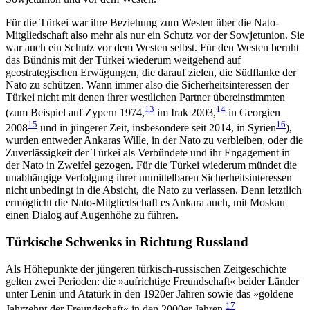
Für die Türkei war ihre Beziehung zum Westen über die Nato-
Mitgliedschaft also mehr als nur ein Schutz vor der Sowjetunion. Sie
war auch ein Schutz vor dem Westen selbst. Für den Westen beruht
das Bündnis mit der Türkei wiederum weitgehend auf
geostrategischen Erwägungen, die darauf zielen, die Südflanke der
Nato zu schützen. Wann immer also die Sicherheitsinteressen der
Türkei nicht mit denen ihrer westlichen Partner übereinstimmten
13
14
(zum Bei­spiel auf Zypern 1974,
im Irak 2003,
in Georgien
15
16
2008
und in jüngerer Zeit, insbesondere seit 2014, in Syrien
),
wurden entweder Ankaras Wille, in der Nato zu verbleiben, oder die
Zuverlässigkeit der Tür­kei als Verbündete und ihr Engagement in
der Nato in Zweifel gezogen. Für die Türkei wiederum mündet die
unabhängige Verfolgung ihrer unmittelbaren Sicherheitsinteressen
nicht unbedingt in die Absicht, die Nato zu verlassen. Denn letztlich
ermöglicht die Nato-Mitgliedschaft es Ankara auch, mit Moskau
einen Dialog auf Augenhöhe zu führen.
Türkische Schwenks in Richtung Russland
Als Höhepunkte der jüngeren türkisch-russischen Zeitgeschichte
gelten zwei Perioden: die »aufrichtige Freundschaft« beider Länder
unter Lenin und Atatürk in den 1920er Jahren sowie das »goldene
17
Jahrzehnt der Freundschaft« in den 2000er Jahren.