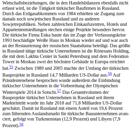
Wirtschaftsbeziehungen, die in den Handelsbilanzen ebenfalls nicht
erfasst wird, ist die Tätigkeit türkischer Baufirmen in Russland.
Durch das Erdgasabkommen von 1984 erhielten sie Zugang zum
damals noch sowjetischen Russland und zu anderen
Sowjetrepubliken. Neben zahlreichen Einkaufszentren, Hotels und
Appartementsiedlungen stechen einige Projekte besonders hervor.
Die tür­kische Firma Enka baute das im Zuge der Verfassungskrise
1993 beschädigte Weiße Haus in Moskau wieder auf und war auch
an der Restaurierung der russischen Staatsduma beteiligt. Das größte
in Russ­land tätige türkische Unternehmen ist die Rönesans Holding,
die mit dem Lakhta Center in Sankt Peters­burg und dem Federation
Tower in Moskau zwei der höchsten Gebäude in Europa errichtet
55
hat.
Zwischen 1989 und 2005 machte der Umfang der türkischen
56
Bauprojekte in Russland 14,7 Milliarden US-Dollar aus.
Auf
Präsidentenebene besprochen wurde außerdem die Einbindung
türkischer Unternehmen in die Vorbereitung der Olympischen
57
Winterspiele 2014 in Sotschi.
Das Gesamtvolumen der
Bauprojekte türkischer Unternehmen in Russland seit ihrem
Markteintritt wurde im Jahr 2018 auf 71,8 Milliarden US-Dollar
geschätzt. Damit ist Russland mit einem Anteil von 19,6 Prozent
zum führenden Aus­landsmarkt für türkische Bauunternehmen avan­
ciert, gefolgt von Turkmenistan (12,9 Prozent) und Libyen (7,9
58
Prozent).