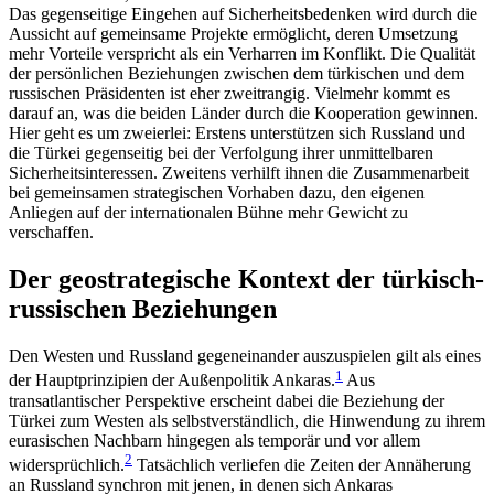
Das gegenseitige Ein­gehen auf Sicherheitsbedenken wird durch die
Aus­sicht auf gemeinsame Projekte ermöglicht, deren Umsetzung
mehr Vorteile verspricht als ein Verharren im Konflikt. Die Qualität
der persönlichen Bezie­hungen zwischen dem türkischen und dem
russischen Präsidenten ist eher zweitrangig. Vielmehr kommt es
darauf an, was die beiden Länder durch die Kooperation gewinnen.
Hier geht es um zweierlei: Erstens unterstützen sich Russland und
die Türkei gegenseitig bei der Verfolgung ihrer unmittelbaren
Sicherheitsinteressen. Zweitens verhilft ihnen die Zusammenarbeit
bei gemeinsamen strategischen Vorhaben dazu, den eigenen
Anliegen auf der inter­nationalen Bühne mehr Gewicht zu
verschaffen.
Der geostrategische Kontext der türkisch-
russischen Beziehungen
Den Westen und Russland gegeneinander auszuspielen gilt als eines
1
der Hauptprinzipien der Außen­politik Ankaras.
Aus
transatlantischer Perspektive erscheint dabei die Beziehung der
Türkei zum Wes­ten als selbstverständlich, die Hinwendung zu ihrem
eurasischen Nachbarn hingegen als temporär und vor allem
2
widersprüchlich.
Tatsächlich verliefen die Zeiten der Annäherung
an Russland synchron mit jenen, in denen sich Ankaras