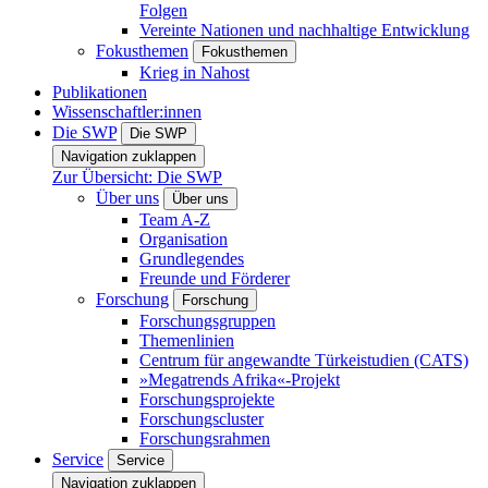
Folgen
Vereinte Nationen und nachhaltige Entwicklung
Fokusthemen
Fokusthemen
Krieg in Nahost
Publikationen
Wissenschaftler:innen
Die SWP
Die SWP
Navigation zuklappen
Zur Übersicht: Die SWP
Über uns
Über uns
Team A-Z
Organisation
Grundlegendes
Freunde und Förderer
Forschung
Forschung
Forschungsgruppen
Themenlinien
Centrum für angewandte Türkeistudien (CATS)
»Megatrends Afrika«-Projekt
Forschungsprojekte
Forschungscluster
Forschungsrahmen
Service
Service
Navigation zuklappen