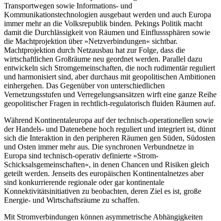
Transportwegen sowie Infor­mations- und
Kommunikationstechnologien ausge­baut werden und auch Europa
immer mehr an die Volksrepublik binden. Pekings Politik macht
damit die Durchlässigkeit von Räumen und Einflusssphären sowie
die Machtprojektion über »Netzverbindungen« sichtbar.
Machtprojektion durch Netzausbau hat zur Folge, dass die
wirtschaftlichen Großräume neu ge­ordnet werden. Parallel dazu
entwickeln sich Strom­gemeinschaften, die noch rudimentär reguliert
und harmonisiert sind, aber durchaus mit geopolitischen Ambitionen
einhergehen. Das Gegenüber von unter­schiedlichen
Vernetzungsstufen und Verregelungs­ansätzen wirft eine ganze Reihe
geopolitischer Fragen in rechtlich-regulatorisch fluiden Räumen auf.
Während Kontinentaleuropa auf der technisch-operationellen sowie
der Handels- und Datenebene hoch reguliert und integriert ist, dünnt
sich die Inter­aktion in den peripheren Räumen gen Süden, Süd­osten
und Osten immer mehr aus. Die synchronen Verbundnetze in
Europa sind technisch-operativ defi­nierte »Strom-
Schicksalsgemeinschaften«, in denen Chancen und Risiken gleich
geteilt werden. Jenseits des europäischen Kontinentalnetzes aber
sind kon­kurrierende regionale oder gar kontinentale
Konnektivitätsinitiativen zu beobachten, deren Ziel es ist, große
Energie- und Wirtschaftsräume zu schaffen.
Mit Stromverbindungen können asymmetrische Abhängigkeiten