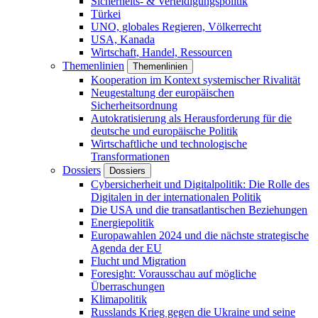
Sicherheits- & Verteidigungspolitik
Türkei
UNO, globales Regieren, Völkerrecht
USA, Kanada
Wirtschaft, Handel, Ressourcen
Themenlinien
Themenlinien
Kooperation im Kontext systemischer Rivalität
Neugestaltung der europäischen
Sicherheitsordnung
Autokratisierung als Herausforderung für die
deutsche und europäische Politik
Wirtschaftliche und technologische
Transformationen
Dossiers
Dossiers
Cybersicherheit und Digitalpolitik: Die Rolle des
Digitalen in der internationalen Politik
Die USA und die transatlantischen Beziehungen
Energiepolitik
Europawahlen 2024 und die nächste strategische
Agenda der EU
Flucht und Migration
Foresight: Vorausschau auf mögliche
Überraschungen
Klimapolitik
Russlands Krieg gegen die Ukraine und seine