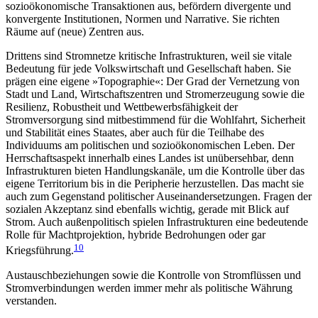
sozioökonomische Transaktionen aus, befördern di­vergente und
konvergente Institutionen, Normen und Narrative. Sie richten
Räume auf (neue) Zentren aus.
Drittens sind Stromnetze kritische Infrastrukturen, weil sie vitale
Bedeutung für jede Volkswirtschaft und Gesellschaft haben. Sie
prägen eine eigene »Topographie«: Der Grad der Vernetzung von
Stadt und Land, Wirtschaftszentren und Stromerzeugung sowie die
Resilienz, Robustheit und Wettbewerbsfähigkeit der
Stromversorgung sind mitbestimmend für die Wohl­fahrt, Sicherheit
und Stabilität eines Staates, aber auch für die Teilhabe des
Individuums am politischen und sozioökonomischen Leben. Der
Herrschaftsaspekt innerhalb eines Landes ist unübersehbar, denn
Infra­strukturen bieten Handlungskanäle, um die Kontrolle über das
eigene Territorium bis in die Peripherie her­zustellen. Das macht sie
auch zum Gegenstand poli­tischer Auseinandersetzungen. Fragen der
sozialen Akzeptanz sind ebenfalls wichtig, gerade mit Blick auf
Strom. Auch außenpolitisch spielen Infrastrukturen eine bedeutende
Rolle für Machtprojektion, hybride Bedrohungen oder gar
10
Kriegsführung.
Austauschbeziehungen sowie die Kon­trolle von Stromflüssen und
Strom­verbindungen werden immer mehr als politische Währung
verstanden.