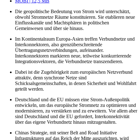
MOBI | 12,5 MB
Die geopolitische Bedeutung von Strom wird unterschätzt,
obwohl Stromnetze Räume konstituieren. Sie etablieren neue
Einflusskanäle und Macht­sphären in politischen
Gemeinwesen und über sie hinaus.
Im Kontinentalraum Europa-Asien treffen Verbundnetze und
Interkonnektoren, also grenzüberschreitende
Übertragungsnetzverbindungen, aufeinander.
Interkonnektoren markieren neue, teilweise konkurrierende
Integrationsvektoren, die Verbundnetze transzendieren.
Dabei ist die Zugehörigkeit zum europäischen Netzverbund
attraktiv, denn synchrone Netze sind
Schicksalsgemeinschaften, in denen Sicherheit und Wohlfahrt
geteilt werden.
Deutschland und die EU müssen eine Strom-Außenpolitik
entwickeln, um das europäische Stromnetz zu optimieren und
modernisieren, zu verstärken und zu erweitern. Vor allem aber
sind Deutschland und die EU gefordert, Interkonnektivität
über das eigene Verbundnetz hinaus mitzugestalten.
Chinas Strategie, mit seiner Belt and Road Initiative
Infrastrukturen auf das Reich der Mitte auszurichten, wird