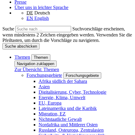
Presse
Über uns in leichter Sprache
DE
Deutsch
EN
English
Suche
Suchvorschläge erscheinen,
wenn mindestens 2 Zeichen eingegeben werden. Verwenden Sie die
Pfeiltasten, um durch die Vorschläge zu navigieren.
Suche abschicken
Themen
Themen
Navigation zuklappen
Zur Übersicht: Themen
Forschungsgebiete
Forschungsgebiete
Afrika südlich der Sahara
Asien
Digitalisierung, Cyber, Technologie
Energie, Klima, Umwelt
EU, Europa
Lateinamerika und die Karibik
Migration, EZ
Nichtstaatliche Gewalt
Nordafrika und Mittlerer Osten
Russland, Osteuropa, Zentralasien