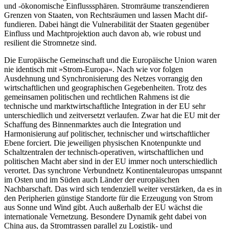
und -öko­nomische Einflusssphären. Stromräume transzendieren
Grenzen von Staaten, von Rechtsräumen und lassen Macht dif­
fundieren. Dabei hängt die Vulnerabilität der Staa­ten gegenüber
Einfluss und Machtprojektion auch davon ab, wie robust und
resilient die Stromnetze sind.
Die Europäische Gemeinschaft und die Europäische Union waren
nie identisch mit »Strom-Europa«. Nach wie vor folgen
Ausdehnung und Synchronisierung des Netzes vorrangig den
wirtschaftlichen und geogra­phischen Gegebenheiten. Trotz des
gemeinsamen politischen und rechtlichen Rahmens ist die
technische und marktwirtschaftliche Integration in der EU sehr
unterschiedlich und zeitversetzt verlaufen. Zwar hat die EU mit der
Schaffung des Binnenmarktes auch die Integration und
Harmonisierung auf politischer, technischer und wirtschaftlicher
Ebene forciert. Die jeweiligen physischen Knotenpunkte und
Schaltzen­tralen der technisch-operativen, wirtschaftlichen und
politischen Macht aber sind in der EU immer noch unterschiedlich
verortet. Das synchrone Verbundnetz Kontinentaleuropas umspannt
im Osten und im Süden auch Länder der europäischen
Nachbarschaft. Das wird sich tendenziell weiter verstärken, da es in
den Peri­phe­rien günstige Standorte für die Erzeugung von Strom
aus Sonne und Wind gibt. Auch außerhalb der EU wächst die
internationale Vernetzung. Besondere Dynamik geht dabei von
China aus, da Stromtrassen parallel zu Logistik- und