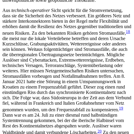
umweltpolitische sowie geopolitische Triebkräfte.
Aus
technisch-operativer
Sicht spricht für die Stromvernetzung,
dass sie die Sicherheit des Netzes verbes­sert. Ein größeres Netz und
stärkere Interkonnektoren bieten in der Regel mehr Flexibilität und
erhöhen damit die Resilienz des Netzes gegenüber traditionellen und
18
neuen Risiken. Zu den bekannten Risiken gehören Stromausfälle,
die meist nur die lokale Ver­teilebene betreffen und deren Ursache
Kurzschlüsse, Grabungsaktivitäten, Wetterereignisse oder anderes
sein können. Weitaus folgenträchtiger sind Strom­ausfälle, die auch
die überregionalen Übertragungsnetze beeinträchtigen. Mögliche
Auslöser sind Cyber­attacken, Extremwetterereignisse, Erdbeben,
tech­nisches Versagen, Terroranschläge, Systemüberlas­tung oder
weiteres. Hier müssen Netzgemeinschaften Risiken untersuchen,
Stromausfällen vorbeugen und Notfall­maßnahmen treffen. Am 8.
Januar 2021
hatte eine Störung in einem Umspannungswerk in
Kroatien zu einem Frequenzabfall geführt. Dieser zog einen rund
einstündigen Riss durch das synchronisierte Kontinentalnetz nach
sich. Die Folge war, dass Süd­osteuropa in der Zeit aus dem Verbund
fiel, während in Frankreich und Italien Großabnehmer vom Netz
19
genommen wurden, um den Frequenzabfall zu kom­pensieren.
Dann war es am 24. Juli zu einer diesmal rund halbstündigen
Systemtrennung gekommen, bei der die iberische Halbinsel vom
Rest des Kontinentalnetzes abgespalten wurde. Auslöser waren
20
Waldbrände und damit verbundene Löscharbeiten.
Zu den neuen