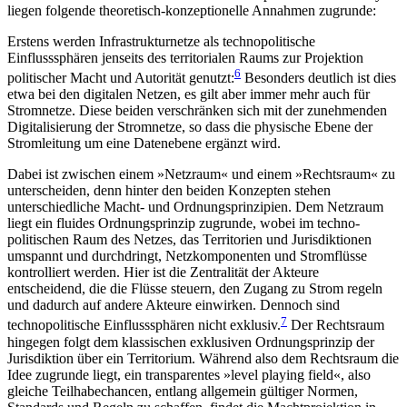
liegen folgende theoretisch-konzeptionelle Annahmen zugrunde:
Erstens werden Infrastrukturnetze als techno­politische
Einflusssphären jenseits des territorialen Raums zur Projektion
6
politischer Macht und Autorität genutzt:
Besonders deutlich ist dies
etwa bei den digitalen Netzen, es gilt aber immer mehr auch für
Stromnetze. Diese beiden verschränken sich mit der zunehmenden
Digitalisierung der Stromnetze, so dass die physische Ebene der
Stromleitung um eine Daten­ebene ergänzt wird.
Dabei ist zwischen einem »Netzraum« und einem »Rechtsraum« zu
unterscheiden, denn hinter den beiden Konzepten stehen
unterschiedliche Macht- und Ordnungsprinzipien. Dem Netzraum
liegt ein fluides Ordnungsprinzip zugrunde, wobei im techno­
politischen Raum des Netzes, das Territorien und Jurisdiktionen
umspannt und durchdringt, Netz­komponenten und Stromflüsse
kontrolliert werden. Hier ist die Zentralität der Akteure
entscheidend, die die Flüsse steuern, den Zugang zu Strom regeln
und dadurch auf andere Akteure einwirken. Dennoch sind
7
technopolitische Einflusssphären nicht exklusiv.
Der Rechtsraum
hingegen folgt dem klassischen ex­klusiven Ordnungsprinzip der
Jurisdiktion über ein Territorium. Während also dem Rechtsraum die
Idee zugrunde liegt, ein transparentes »level playing field«, also
gleiche Teilhabechancen, entlang allgemein gültiger Normen,