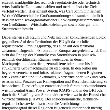
erzeugt, marktpolitische, rechtlich-regulatorische oder technisch-
wirtschaftliche Domi­nanz etabliert und merkantilistische Ziele
verfolgt werden. Hier scheint durch, was Carl Schmitt in seinem
Werk »Völkerrechtliche Großraumordnung« subsumiert, nämlich
dass ein technisch-organisato­ri­scher Entwicklungszusammenhang
von Großräumen, Wirtschaftsbeziehungen sowie Energie- und
Stromnetzen besteht.
Dabei stehen sich Raum und Netz mit ihrer konkurrierenden Logik
gegenüber: Auf dem Territorium der EU gilt das rechtlich-
regulatorische Ordnungsprinzip, das auch auf den territorial
zusammenhängenden »Stromraum« Europas ausgedehnt wird. Dem
steht das Prinzip der Kontrolle von Stromflüssen in politisch-
rechtlich durchlässigen Räumen gegenüber, in denen
Machtprojektion dazu dient, zentralisierte oder hierarchisch
strukturierte Großmachträume zu etablieren. In den bisher nur
begrenzt vernetzten und infrastrukturell fragmentierten Regionen
wie Zentral­asien und Südkaukasus, Nordafrika oder Süd- und Süd­
ostasien sind Prozesse zur Reintegration und Resyn­chronisierung zu
beobachten. Diese erfolgen entweder durch Strominterkonnektoren
wie im Central Asian Power System (CAPS) und in der BRI oder
durch die Schaffung von Strommärkten wie etwa in der Eurasi­schen
Wirtschaftsunion (EAWU). Der sozioökonomische, technisch-
regulatorische sowie infrastrukturelle Verdichtungs- und
Integrationsgrad dieser Regionen ist generell immer noch niedrig.