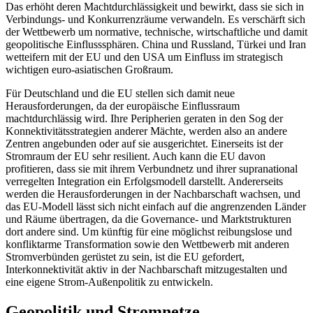
Das erhöht deren Machtdurchlässigkeit und bewirkt, dass sie sich in
Verbindungs- und Konkurrenzräume verwandeln. Es verschärft sich
der Wettbewerb um normative, tech­nische, wirtschaftliche und damit
geopolitische Ein­flusssphären. China und Russland, Türkei und Iran
wetteifern mit der EU und den USA um Einfluss im strategisch
wichtigen euro-asiatischen Großraum.
Für Deutschland und die EU stellen sich damit neue
Herausforderungen, da der europäische Einflussraum
machtdurchlässig wird. Ihre Peripherien geraten in den Sog der
Konnektivitätsstrategien anderer Mächte, werden also an andere
Zentren angebunden oder auf sie ausgerichtet. Einerseits ist der
Stromraum der EU sehr resilient. Auch kann die EU davon
profitieren, dass sie mit ihrem Verbundnetz und ihrer supranatio­nal
verregelten Integration ein Erfolgsmodell darstellt. Andererseits
werden die Herausforderungen in der Nachbarschaft wachsen, und
das EU-Modell lässt sich nicht einfach auf die angrenzenden Länder
und Räume übertragen, da die Governance- und Marktstrukturen
dort andere sind. Um künftig für eine möglichst reibungslose und
konfliktarme Transformation sowie den Wettbewerb mit anderen
Stromverbünden gerüs­tet zu sein, ist die EU gefordert,
Interkonnektivität aktiv in der Nachbarschaft mitzugestalten und
eine eigene Strom-Außenpolitik zu entwickeln.
Geopolitik und Stromnetze