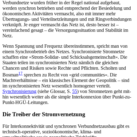
Verbundnetze wurden früher in der Regel national aufgebaut,
werden synchron betrieben und entsprechend der Besiedelung und
ökonomischen Aktivitäten vermascht, also mit immer mehr
Übertragungs- und Verteilnetzleitungen und mit Ringverbindungen
verknüpft. Je enger vermascht das Netz ist, desto besser ist –
vereinfachend gesagt – die Versorgungssituation und Stabilität im
Netz.
Wenn Spannung und Frequenz übereinstimmen, spricht man von
einem Synchronbetrieb des Netzes. Synchronisierte Stromnetze
schaffen eine »Strom-Solidar- und Schicksalsgemeinschaft«. Die
Staaten teilen im synchronisierten Netz nämlich die gleichen
Chancen und Risiken sowie Rechte und Pflichten. Scholten und
17
Bosman
sprechen zu Recht von »
grid communities
«. Die
Machtverhältnisse – ein klassisches Element der Geopolitik – sind
im synchronisierten Netz wesentlich homogener verteilt.
Synchronisierung
(siehe Glossar, S.
55
) von Stromnetzen geht mit­
hin wesentlich weiter als die simple Interkonnexion über Punkt-zu-
Punkt-HGÜ-Leitungen.
Die Treiber der Stromvernetzung
Für Interkonnektivität und synchronen Verbundnetzausbau gibt es
technisch-operative, sozioökonomische, klima- und