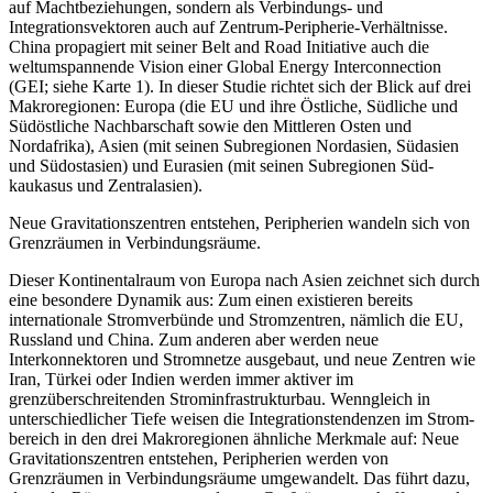
auf Machtbeziehungen, sondern
als Verbindungs- und
Integrationsvektoren auch auf Zentrum-Peripherie-Verhältnisse.
China propagiert mit seiner Belt
and
Road Initiative auch die
weltumspan­nende Vision einer Global
Energy
Interconnection
(GEI; siehe Karte 1). In dieser Studie richtet sich der Blick auf drei
Makroregionen: Europa (die EU und ihre Öst­liche, Südliche und
Südöstliche Nachbarschaft sowie den Mittleren Osten und
Nordafrika), Asien (mit seinen Subregionen Nordasien, Südasien
und Südost­asien) und Eurasien (mit seinen Sub­regionen Süd­
kaukasus und Zentralasien).
Neue Gravitationszentren entstehen, Peripherien wandeln sich von
Grenz­räumen in Verbindungsräume.
Dieser Kontinentalraum von Europa nach Asien zeichnet sich durch
eine besondere Dynamik aus: Zum einen existieren bereits
internationale Stromverbünde und Stromzentren, nämlich die EU,
Russ­land und China. Zum anderen aber werden neue
Interkonnektoren und Stromnetze ausgebaut, und neue Zentren wie
Iran, Türkei oder Indien werden immer aktiver im
grenzüberschreitenden Strominfrastrukturbau. Wenngleich in
unterschiedlicher Tiefe weisen die Integrationstendenzen im Strom­
bereich in den drei Makroregionen ähnliche Merk­male auf: Neue
Gravitationszentren entstehen, Peri­pherien werden von
Grenzräumen in Verbindungsräume umgewandelt. Das führt dazu,