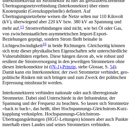
Interkonnektivität im Stromsektor ist hier als grenz­überschreitende
Übertragungsnetzverbindung (Inter­konnektor) über einen
Knotenpunkt (Grenzkuppelstelle) definiert. Auf
Übertragungsnetzebene weisen die Netze selten nur 110 Kilovolt
(kV), überwiegend aber 220 kV bzw. 380 kV an Spannung und
15
mehr auf.
Stromverbindungen sind nicht, wie bei Öl oder Gas,
von zwischenstaatlichen asymmetrischen Import-Export-
Beziehungen geprägt, sondern Strom fließt beinahe in
16
Lichtgeschwindigkeit
in beide Richtungen. Gleichzeitig können
sich trotz dieser physikalischen Eigenschaften sehr unterschiedliche
Vulnerabilitäten ergeben. Diese hängen davon ab, wie robust und
resilient die Stromversorgung in den jeweiligen Stromnetzen ohne
diesen Interkonnektor ist (
(N-1)-Prinzip
, siehe Glossar, S.
54
).
Damit kann ein Interkonnektor, der zwei Stromnetze verbindet, geo­
politische Risiken mit sich bringen und zum Zweck der politischen
Erpressung missbraucht werden.
Interkonnektoren verbinden nationale oder auch überregionale
Stromnetze. Dabei sind Unterschiede in der Infrastruktur, der
Spannung und der Frequenz zu beachten. So lassen sich Stromnetze
»back to back«, das heißt, über Hochspannungs-Gleichstrom-Kurz­
kupplung verknüpfen. Hochspannungs-Gleichstrom-
Übertragungsleitungen (HGÜ-Leitungen) können aber auch Punkte
innerhalb eines Landes und seines Stromnetzes verbinden.