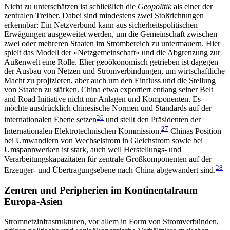
Nicht zu unterschätzen ist schließlich die
Geopolitik
als einer der
zentralen Treiber. Dabei sind mindestens zwei Stoßrichtungen
erkennbar: Ein Netzverbund kann aus sicherheitspolitischen
Erwägungen ausge­weitet werden, um die Gemeinschaft zwischen
zwei oder mehreren Staaten im Strombereich zu untermauern. Hier
spielt das Modell der »Netzgemeinschaft« und die Abgrenzung zur
Außenwelt eine Rolle. Eher geoökonomisch getrieben ist dagegen
der Ausbau von Netzen und Stromverbindungen, um wirtschaftliche
Macht zu projizieren, aber auch um den Einfluss und die Stellung
von Staaten zu stärken. China etwa ex­portiert entlang seiner Belt
and Road Initiative nicht nur Anlagen und Komponenten. Es
möchte ausdrücklich chinesische Normen und Standards auf der
26
inter­nationalen Ebene setzen
und stellt den Präsidenten der
27
Internationalen Elektrotechnischen Kommission.
Chinas Position
bei Umwandlern von Wechselstrom in Gleichstrom sowie bei
Umspannwerken ist stark, auch weil Herstellungs- und
Verarbeitungs­kapazitäten für zentrale Großkomponenten auf der
28
Erzeuger- und Übertragungsebene nach China ab­gewandert sind.
Zentren und Peripherien im Kontinentalraum
Europa-Asien
Stromnetzinfrastrukturen, vor allem in Form von Stromverbünden,