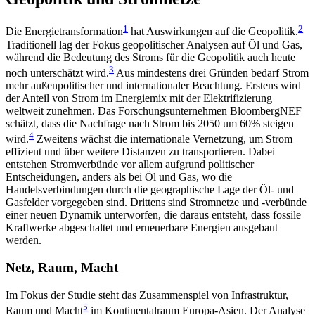
1
2
Die Energietransformation
hat Auswirkungen auf die Geopolitik.
Traditionell lag der Fokus geopolitischer Analysen auf Öl und Gas,
während die Bedeutung des Stroms für die Geopolitik auch heute
3
noch unterschätzt wird.
Aus mindestens drei Gründen bedarf Strom
mehr außenpolitischer und internationaler Beachtung. Erstens wird
der Anteil von Strom im Energiemix mit der Elektrifizierung
weltweit zuneh­men. Das Forschungsunternehmen BloombergNEF
schätzt, dass die Nachfrage nach Strom bis 2050 um 60% steigen
4
wird.
Zweitens wächst die internationale Vernetzung, um Strom
effizient und über weitere Distanzen zu transportieren. Dabei
entstehen Strom­verbünde vor allem aufgrund politischer
Entscheidungen, anders als bei Öl und Gas, wo die
Handelsverbindungen durch die geographische Lage der Öl- und
Gasfelder vorgegeben sind. Drittens sind Strom­netze und -verbünde
einer neuen Dynamik unter­worfen, die daraus entsteht, dass fossile
Kraftwerke abgeschaltet und erneuerbare Energien ausgebaut
werden.
Netz, Raum, Macht
Im Fokus der Studie steht das Zusammenspiel von Infrastruktur,
5
Raum und Macht
im Kontinentalraum Europa-Asien. Der Analyse