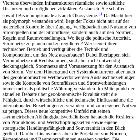
Viertens überwinden Infrastrukturen räumliche sowie zeitliche
Distanzen und ermöglichen zirku­lären Austausch. Sie schaffen
11
sowohl Beziehungs­kanäle als auch Ökosysteme.
Da Macht hier
als poly­morph verstanden wird, liegt der Fokus nicht nur auf der
materiellen Kontrolle über Zugang, Verfügbarkeit und Nutzung von
Stromquellen und der Stromflüsse, sondern auch auf den Normen,
Regeln und Raumvorstellungen. Wo liegt die politische Autorität,
Stromnetze zu planen und zu regulieren? Wer steuert ihren
technischen Betrieb und verfügt über die Technik und
Komponenten, um das Netz auszubauen? Dabei überlappen sich
Verbundnetze mit Rechtsräumen, sind aber nicht notwendig
deckungsgleich. Stromnetze sind Voraussetzung für den Austausch
von Strom. Vor dem Hintergrund der Systemkonkurrenz, aber auch
des geoökonomischen Wettbewerbs werden Austauschbeziehungen
sowie die Kontrolle von Stromflüssen und Stromverbindungen
immer mehr als politische Währung verstanden. Im Mittelpunkt der
aktuellen Debatte über geoökono­mische Rivalität steht die
Fähigkeit, durch wirtschaftliche und technische Einflussnahme die
internatio­nalen Beziehungen zu verändern und zum eigenen Nutzen
zu prägen. Dieses neue kompetitive Umfeld mit seinen
asymmetrischen Abhängigkeitsverhält­nissen hat auch die Resilienz
von Produktions- und Wertschöpfungsketten sowie eigene
strategische Handlungsfähigkeit und Souveränität in den Blick
gerückt. Darüber hinaus muss aber die Projektion von Normen,
Perzeptionen und Raumvorstellungen gesehen werden. Die