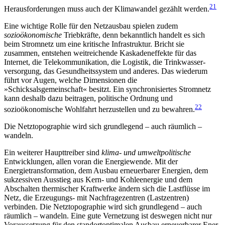
21
Herausforderungen
muss auch der Klima­wandel gezählt werden.
Eine wichtige Rolle für den Netzausbau spielen zudem
sozioökonomische
Triebkräfte, denn bekanntlich handelt es sich
beim Stromnetz um eine kritische Infrastruktur. Bricht sie
zusammen, entstehen weit­reichende Kaskadeneffekte für das
Internet, die Telekommunikation, die Logistik, die Trinkwasser­
versorgung, das Gesundheitssystem und anderes. Das wiederum
führt vor Augen, welche Dimensionen die
»Schicksalsgemeinschaft« besitzt. Ein synchronisiertes Stromnetz
kann deshalb dazu beitragen, poli­tische Ordnung und
22
sozioökonomische Wohlfahrt herzustellen und zu bewahren.
Die Netztopographie wird sich grund­legend – auch räumlich –
wandeln.
Ein weiterer Haupttreiber sind
klima- und umwelt­politische
Entwicklungen, allen voran die Energie­wende. Mit der
Energietransformation, dem Ausbau erneuerbarer Energien, dem
sukzessiven Ausstieg aus Kern- und Kohleenergie und dem
Abschalten thermi­scher Kraftwerke ändern sich die Lastflüsse im
Netz, die Erzeugungs- mit Nachfragezentren (Lastzentren)
verbinden. Die Netztopographie wird sich grund­legend – auch
räumlich – wandeln. Eine gute Ver­netzung ist deswegen nicht nur
Voraussetzung für den standortoptimalen Ausbau erneuerbarer Ener­