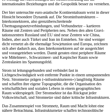
internationalen Beziehungen und die Geopolitik besser zu verstehen.
Der hier untersuchte euro-asiatische Kontinentalraum weist in dieser
Hinsicht besondere Dynamik auf. Die Strominfrastrukturen –
Interkonnektoren, also grenzüberschreitende
Übertragungsnetzverbindungen, und Verbundnetze – kartieren
Räume mit Zentren und Peripherien neu. Neben den alten Gravi­
tationszentren Russland und EU sind neue Zentren wie China,
Indien, aber auch Türkei und Iran im Ent­stehen. Sie sind weniger
dicht vernetzt als die ehema­lige Sowjetunion und Europa, zeichnen
sich aber da­durch aus, dass Interkonnektoren auf sie ausgerichtet
und vorangetrieben werden. Damit geraten einst peri­phere Räume
wie Mittelmeer-, Schwarzmeer- und Kas­pischer Raum sowie
Zentralasien ins Spannungsfeld.
Strom ist leitungsgebunden und verbindet fast in
Lichtgeschwindigkeit weit entfernte Punkte in einem umspannenden
Netz. Stromnetze prägen (»infrastrukturieren«) langfristig Räume
und schaffen ihre eigene Topographie, die die Organisation des
wirtschaft­lichen und sozialen Lebens in einem geographischen
Raum widerspiegelt. Der Stromsektor ist das Rückgrat jeder
Volkswirtschaft, und Stromnetze sind daher kritische Infrastrukturen.
Das Zusammenspiel von Stromnetz, Raum und Macht lohnt eine
nähere Betrachtung. Infrastrukturnetze schaffen technopolitische