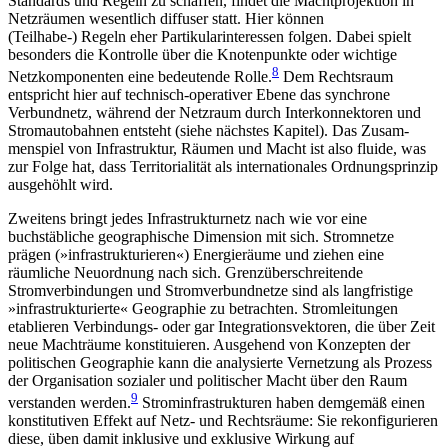
Standards und Regeln zu schaffen, findet die Machtprojektion in
Netzräumen wesentlich diffuser statt. Hier können
(Teilhabe-)
Regeln eher Partikularinteressen folgen. Dabei spielt
besonders die Kontrolle über die Knotenpunkte oder wichtige
8
Netzkomponenten eine bedeutende Rolle.
Dem Rechtsraum
entspricht hier auf technisch-operativer Ebene das synchrone
Verbundnetz, während der Netzraum durch Interkonnektoren und
Stromautobahnen entsteht (siehe nächstes Kapitel). Das Zusam­
menspiel von Infrastruktur, Räumen und Macht ist also fluide, was
zur Folge hat, dass Territorialität als internationales Ordnungsprinzip
ausgehöhlt wird.
Zweitens bringt jedes Infrastrukturnetz nach wie vor eine
buchstäbliche geographische Dimension mit sich. Stromnetze
prägen (»infrastrukturieren«) Energieräume und ziehen eine
räumliche Neuordnung nach sich. Grenzüberschreitende
Stromverbindungen und Stromverbundnetze sind als langfristige
»infrastrukturierte« Geographie zu betrachten. Strom­leitungen
etablieren Verbindungs- oder gar Integra­tionsvektoren, die über Zeit
neue Machträume kon­stituieren. Ausgehend von Konzepten der
politischen Geographie kann die analysierte Vernetzung als Pro­zess
der Organisation sozialer und politischer Macht über den Raum
9
verstanden werden.
Strominfrastrukturen haben demgemäß einen
konstitutiven Effekt auf Netz- und Rechtsräume: Sie rekonfigurieren
diese, üben damit inklusive und exklusive Wirkung auf