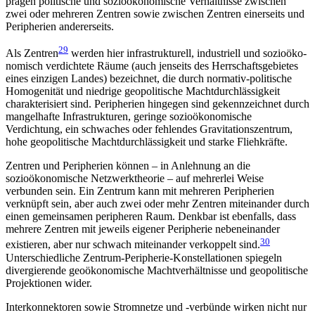
prägen politische und sozioökonomische Verhältnisse zwischen
zwei oder mehreren Zentren sowie zwischen Zentren einerseits und
Peri­pherien andererseits.
29
Als Zentren
werden hier infrastrukturell, indu­striell und sozioöko­
nomisch verdichtete Räume (auch jenseits des Herrschaftsgebietes
eines einzigen Landes) bezeichnet, die durch normativ-politische
Homogenität und niedrige geopolitische Machtdurchlässigkeit
charakterisiert sind. Peripherien hingegen sind ge­kennzeichnet durch
mangelhafte Infrastrukturen, geringe sozioökonomische
Verdichtung, ein schwaches oder fehlendes Gravitationszentrum,
hohe geo­politische Machtdurchlässigkeit und starke Fliehkräfte.
Zentren und Peripherien können – in Anlehnung an die
sozioökonomische Netzwerktheorie – auf mehrerlei Weise
verbunden sein. Ein Zentrum kann mit mehreren Peripherien
verknüpft sein, aber auch zwei oder mehr Zentren miteinander durch
einen gemeinsamen peripheren Raum. Denkbar ist eben­falls, dass
mehrere Zentren mit jeweils eigener Peri­pherie nebeneinander
30
existieren, aber nur schwach miteinander verkoppelt sind.
Unterschiedliche Zentrum-Peripherie-Konstellationen spiegeln
diver­gierende geoökonomische Machtverhältnisse und geopolitische
Projektionen wider.
Interkonnektoren sowie Stromnetze und -verbünde wirken nicht nur