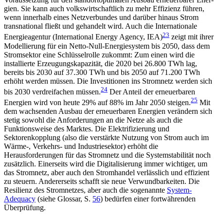
gien. Sie kann auch volkswirtschaftlich zu mehr Effi­zienz führen,
wenn innerhalb eines Netzverbundes und darüber hinaus Strom
transnational fließt und gehandelt wird. Auch die Internationale
23
Energieagentur (International
Energy
Agency, IEA)
zeigt mit ihrer
Modellierung für ein Netto-Null-Energiesystem bis 2050, dass dem
Stromsektor eine Schlüsselrolle zukommt: Zum einen wird die
installierte Erzeugungskapazität, die 2020 bei 26.800 TWh lag,
bereits bis 2030 auf 37.300 TWh und bis 2050 auf 71.200 TWh
erhöht werden müssen. Die Investitionen ins Stromnetz werden sich
24
bis 2030 verdreifachen müssen.
Der Anteil der erneuerbaren
25
Energien wird von heute 29% auf 88% im Jahr 2050 steigen.
Mit
dem wachsenden Ausbau der erneuerbaren Energien verändern sich
stetig sowohl die Anforderungen an die Netze als auch die
Funktionsweise des Marktes. Die Elektrifizierung und
Sektorenkopplung (also die verstärkte Nutzung von Strom auch im
Wärme-, Ver­kehrs- und Industriesektor) erhöht die
Herausforderungen für das Stromnetz und die Systemstabilität noch
zusätzlich. Einerseits wird die Digitalisierung immer wichtiger, um
das Stromnetz, aber auch den Stromhandel verlässlich und effizient
zu steuern. Andererseits schafft sie neue Verwundbarkeiten. Die
Resilienz des Stromnetzes, aber auch die sogenannte
System-
Adequacy
(siehe Glossar, S.
56
) bedürfen einer fortwährenden
Überprüfung.